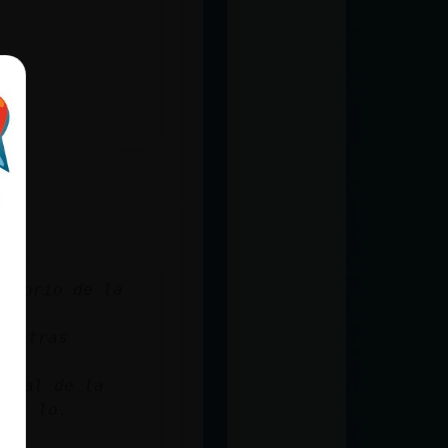
...
...
ncial de la
Por lo.