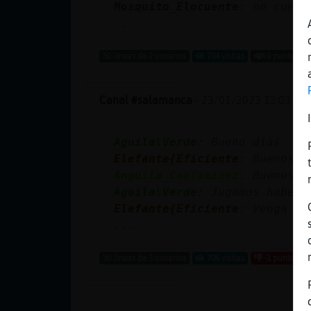
Mis blogs
Mosquito_Elocuente
: no cuent
...
50 líneas de 2 usuarios
704 visitas
0 puntos
Mis foros
Canal #salamanca
-
23/01/2023 13:03
Registrar
Aguila\Verde
: Bueno dias
un canal
Elefante{Eficiente
: Buenos d
Anguila_ConTimidez
: Buenos d
Aguila\Verde
: Jugamos haber 
Elefante{Eficiente
: Venga
Más
...
gestiones
30 líneas de 3 usuarios
706 visitas
-1 puntos