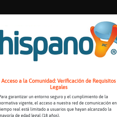
Acceso a la Comunidad: Verificación de Requisitos
da del control de los significados simb󬩣os, 
Legales
nte la diferencia entre el espa񯬠de Espa񡠹 el 
Para garantizar un entorno seguro y el cumplimiento de la
fecto de la geolocalizaci󮠵na p鲤ida expe- rie
normativa vigente, el acceso a nuestra red de comunicación en
rio en el chat; estamos siempre a la espera. 
tiempo real está limitado a usuarios que hayan alcanzado la
ta chiste la konmu, SiNPaN, dime tu por qu�
mayoría de edad legal (18 años).