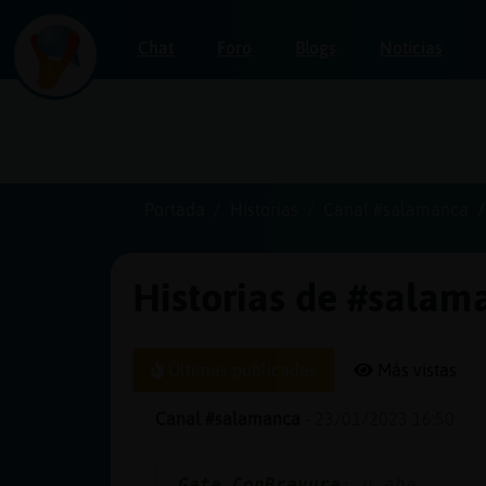
Chat
Foro
Blogs
Noticias
Iniciar
sesión
Portada
Historias
Canal #salamanca
Historias de #salam
¡Chatea
sin
publicidad!
Últimas publicadas
Más vistas
Canal #salamanca
-
23/01/2023 16:50
Crear
una
Gata_ConBravura
: u aha