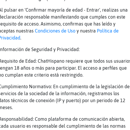
a chistes
Al pulsar en 'Confirmar mayoría de edad - Entrar', realizas una
declaración responsable manifestando que cumples con este
requisito de acceso. Asimismo, confirmas que has leído y
aceptas nuestras
Condiciones de Uso
y nuestra
Política de
Privacidad
.
Información de Seguridad y Privacidad:
Requisito de Edad: ChatHispano requiere que todos sus usuario
ías
tengan 18 años o más para participar. El acceso a perfiles que
ías
no cumplan este criterio está restringido.
quien dice mas mentiras por aqu�
Cumplimiento Normativo: En cumplimiento de la legislación de
servicios de la sociedad de la información, registramos los
datos técnicos de conexión (IP y puerto) por un periodo de 12
meses.
Responsabilidad: Como plataforma de comunicación abierta,
cada usuario es responsable del cumplimiento de las normas
1