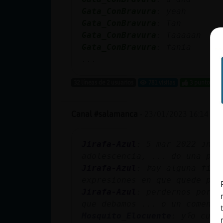
cuenta
Gata_ConBravura
: yeah
Gata_ConBravura
: Tan
Gata_ConBravura
: Taaaaan
Gata_ConBravura
: fania
Reservar
...
alias
32 líneas de 2 usuarios
781 visitas
3 puntos
Actualizar
Canal #salamanca
-
23/01/2023 16:14
contraseña
Jirafa-Azul
: 5 mar 2022 נnes de fondo, que parecen olvidar el carᣴer transitorio de la
adolescencia, ... do una p鲤i
Jirafa-Azul
: ߈ay alguna figura ret󲩣a? Razona tus respuestas. d) ߃onoces t� otras
Actualizar
expresiones en que quede pate
IP virtual
Jirafa-Azul
: perdernos por e
que debamos ... o un comenta
Mosquito_Elocuente
: yᠮo cune