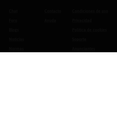
Chat
Contacto
Condiciones de uso
Foro
Ayuda
Privacidad
Blogs
Política de cookies
Noticias
Soporte
Normas
Anunciantes
Estadísticas
Historias
Tu foro gratis