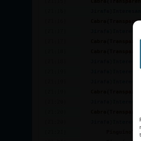
[21:15]
Cabra{Transpare
cuenta
[21:16]
Jirafa}Interesa
[21:16]
Cabra{Transpare
[21:17]
Jirafa}Interesa
Reservar
[21:17]
Cabra{Transpare
alias
[21:18]
Cabra{Transpare
[21:18]
Jirafa}Interesa
Actualizar
[21:19]
Jirafa}Interesa
contraseña
[21:19]
Jirafa}Interesa
[21:19]
Cabra{Transpare
[21:20]
Jirafa}Interesa
Actualizar
[21:20]
Cabra{Transpare
IP virtual
[21:20]
Jirafa}Interesa
[21:21]
PinguinoTo