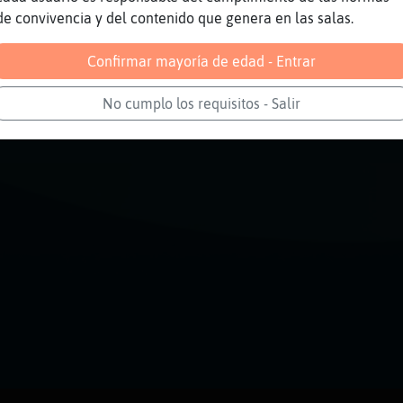
Reportar
Volver
Historia anterior
de convivencia y del contenido que genera en las salas.
Confirmar mayoría de edad - Entrar
No cumplo los requisitos - Salir