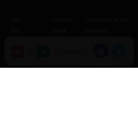
Chat
Contacto
Condiciones de uso
Foro
Ayuda
Privacidad
Blogs
Política de cookies
|
Compartir en:
Facebook
Twitter
10
Noticias
Soporte
Normas
Anunciantes
Estadísticas
Historias
Tu foro gratis