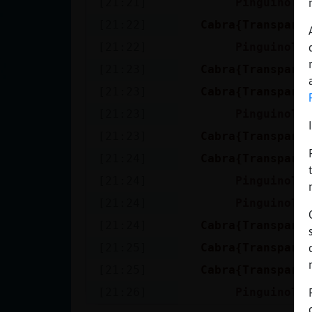
[21:21]
PinguinoTo
Mis blogs
[21:22]
Cabra{Transpare
[21:22]
PinguinoTo
Mis foros
[21:23]
Cabra{Transpare
[21:23]
Cabra{Transpare
[21:23]
PinguinoTo
Registrar
[21:23]
Cabra{Transpare
un canal
[21:24]
Cabra{Transpare
[21:24]
PinguinoTo
[21:24]
PinguinoTo
Más
[21:24]
Cabra{Transpare
gestiones
[21:25]
Cabra{Transpare
[21:25]
Cabra{Transpare
[21:26]
PinguinoTo