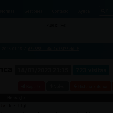
Bus
Normas
Gestiones
Contacto
Ayuda
PUBLICIDAD
2023-01-18
63c898cda8df1d73f73ebfe9
anca
18/01/2023 21:15
723 visitas
Reportar
Volver
Historia anterior
Mensaje
nte
dee light