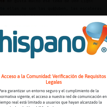
nte
me gusta mucho ese tema de Dee Light
nte
ellas no son las qu頳uben, las escaleras
nte
pero estᮬ bien acomodadas
nte
luego, yᠴienen sus escacoes
nte
, si, pero de aqui, a qu頬legue el verano.
nte
aunque pronto llegue la primavera al...
nte
vamonos al sur..
nte
aka solo hay braseros
nte
jajaja
nte
para hacer bien el amor hay qu頶enir al...
Acceso a la Comunidad: Verificación de Requisitos
nte
est᳠tu muy amazing
Legales
nte
es algo sublominal
Para garantizar un entorno seguro y el cumplimiento de la
nte
PinguinoTorpe
normativa vigente, el acceso a nuestra red de comunicación en
rpe
Y�PRONTO LLEGA
tiempo real está limitado a usuarios que hayan alcanzado la