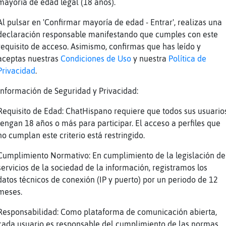
rpe
1 minuto
mayoría de edad legal (18 años).
nte
qu頮os vas a legar esta noche konmu
Al pulsar en 'Confirmar mayoría de edad - Entrar', realizas una
rpe
aaaa aaaaaa aaaaaaaaachineeee
declaración responsable manifestando que cumples con este
requisito de acceso. Asimismo, confirmas que has leído y
nte
comprate un juke
aceptas nuestras
Condiciones de Uso
y nuestra
Política de
nte
estᮠmuy de moda
Privacidad
.
rpe
un juke box y un petako
Información de Seguridad y Privacidad:
nte
si y un futbolin
Requisito de Edad: ChatHispano requiere que todos sus usuario
nte
jajaja
tengan 18 años o más para participar. El acceso a perfiles que
rpe
no estaria mal
no cumplan este criterio está restringido.
rpe
me va abajar la..
Cumplimiento Normativo: En cumplimiento de la legislación de
nte
por eso te vas al sofa
servicios de la sociedad de la información, registramos los
nte
pero han cenado ustedes?
datos técnicos de conexión (IP y puerto) por un periodo de 12
meses.
nte
no consigues pasar el nivel
rpe
es qu頴engo muchas dudas de ciertos usuari
Responsabilidad: Como plataforma de comunicación abierta,
cada usuario es responsable del cumplimiento de las normas