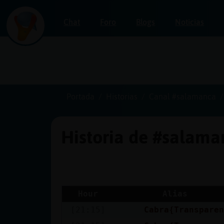
Chat
Foro
Blogs
Noticias
Iniciar
sesión
Portada
Historias
Canal #salamanca
Historia de #salam
¡Chatea
sin
publicidad!
Hour
Alias
[21:15]
Cabra{Transpare
Crear
una