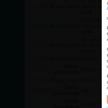
27 dic 2022 נ߁caso aquellos que critican y analizan al cansan
[15:18]
Bufalo_Debil
letras mach
sus�..
Una biogra
[15:18]
Bufalo_Debil
Suena extra
ӌos�..
Su nuevo p
[15:19]
Bufalo_Debil
largo de es
crecer.
[15:19]
Bufalo_Debil
tonihgt
Cabra-
[15:19]
itԳ party 
Interesante
[15:19]
Bufalo_Debil
nou nou
Cabra-
[15:19]
sap
Interesante
Cabra-
[15:19]
tonight?
Interesante