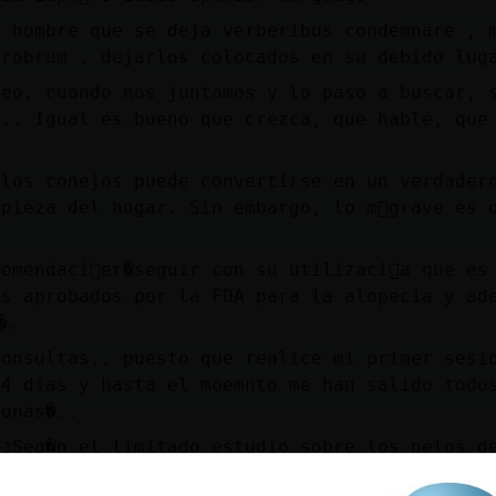
l hombre que se deja verberibus condemnare , 
probrum . dejarlos colocados en su debido lug
veo, cuando nos juntamos y lo paso a buscar, 
.. Igual es bueno que crezca, que hable, que
.
 los conejos puede convertirse en un verdader
mpieza del hogar. Sin embargo, lo m᳠grave es 
omendaci󮠳er�seguir con su utilizaci󮠹a que es
os aprobados por la FDA para la alopecia y ad
�..
consultas.. puesto que realice mi primer sesi
 4 dias y hasta el moemnto me han salido todo
zonas�..
y
 que recortarlos o depilarlos aumente el ries