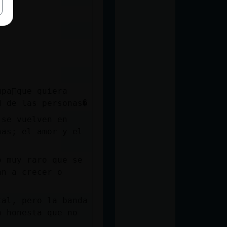
pa񭡠que quiera
d de las personas�
 se vuelven en
nas; el amor y el
an a crecer o
tal, pero la banda
n honesta que no