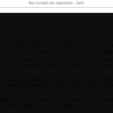
No cumplo los requisitos - Salir
rutas
!!
NO SE QUEDA DONDE NO LE DEJAN CRECER. Una com
ento tiene que empezar a valorar la diversida
istencia tiene un ritmo; polos contrarios que
n eje que gravita y rueda; un beso; las perso
.
e
dre donde se implantan, para evitar que vuelv
�nadie en sus primeras actuaciones en la capi
quistando p�blico con una apuesta honesta, ta
�..