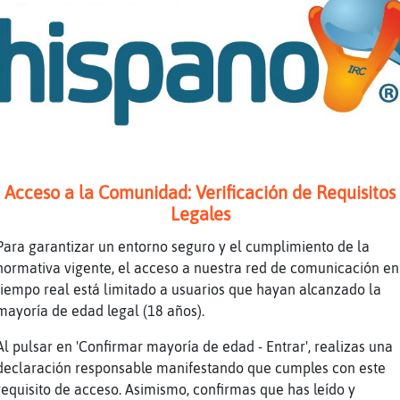
s�..
a serie de productos que te ayudarᮠcon su cui
nto diario. ... Conoce el estilo de bigote id
lo crecer.
 llegar
nc󭯤os e incluso vergonzosos, pero esto no es 
autela.
 Tener vello en los lunares es raro, pero qui
Acceso a la Comunidad: Verificación de Requisitos
Legales
e
elos de las orejas, cualquier exceso de pelo.
Para garantizar un entorno seguro y el cumplimiento de la
normativa vigente, el acceso a nuestra red de comunicación en
tiempo real está limitado a usuarios que hayan alcanzado la
mayoría de edad legal (18 años).
uena eso
Al pulsar en 'Confirmar mayoría de edad - Entrar', realizas una
declaración responsable manifestando que cumples con este
na, qu頴e vuelvan a crecer
requisito de acceso. Asimismo, confirmas que has leído y