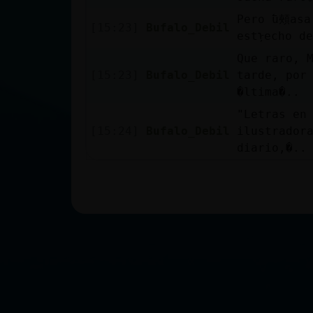
Pero ߱u頰asa
[15:23]
Bufalo_Debil
estᠨecho d
Que raro, 
[15:23]
Bufalo_Debil
tarde, por
�ltima�..
"Letras en 
[15:24]
Bufalo_Debil
ilustrador
diario,�..