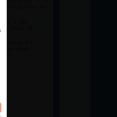
comportamientos de
lando y tan ...
s la magia de
s
ᮠsaliendo a lo
 hecho m᳠que