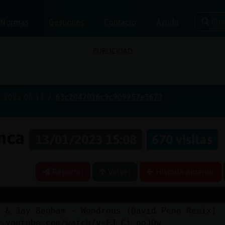
Bus
Normas
Gestiones
Contacto
Ayuda
PUBLICIDAD
2023-01-13
63c2047016c9c909957e5672
anca
13/01/2023 15:08
670 visitas
Reportar
Volver
Historia anterior
k & Jay Benham - Wondrous (David Penn Remix)
w.youtube.com/watch?v=EJ_Ci_ooJOw