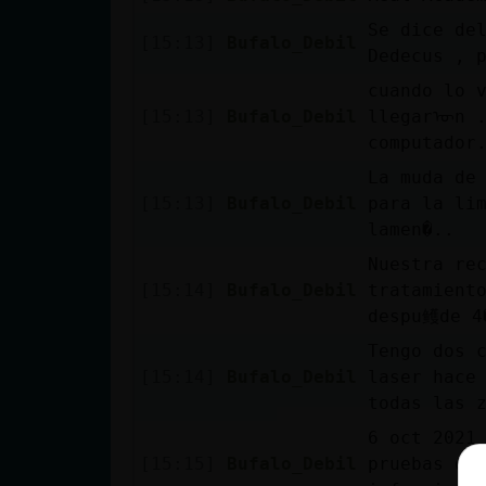
Mis blogs
Se dice de
[15:13]
Bufalo_Debil
Dedecus , 
cuando lo 
Mis foros
[15:13]
Bufalo_Debil
llegarᠥn .
computador
La muda de
[15:13]
Bufalo_Debil
para la li
Registrar
lamen�..
un canal
Nuestra rec
[15:14]
Bufalo_Debil
tratamient
despu鳠de 4
Más
Tengo dos 
gestiones
[15:14]
Bufalo_Debil
laser hace
todas las 
6 oct 2021 נSeg�n el limitado estudio sobre los pelos de la nariz, no ha
[15:15]
Bufalo_Debil
pruebas de