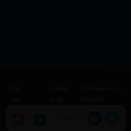
Chat
Contacto
Condiciones de uso
Foro
Ayuda
Privacidad
Blogs
Política de cookies
|
Compartir en:
Facebook
Twitter
0
Noticias
Soporte
Normas
Anunciantes