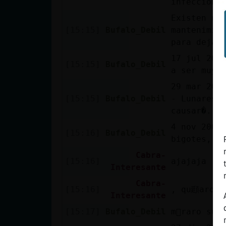
infeccione
Existen un
[15:15]
Bufalo_Debil
mantenimie
para dejar
17 jul 2018 נLos vellos que crecen en los orificios nasales pueden
[15:15]
Bufalo_Debil
a ser muy i
29 mar 2017 נTambi鮠hay chance de una infecci󮬠as�ue procede con c
[15:15]
Bufalo_Debil
- Lunares:
causar�..
4 nov 2009 נMantas, cogoteras evitando que crezca su pelo. - Corte d
[15:16]
Bufalo_Debil
bigotes, p
Cabra-
[15:16]
ajajaja
Interesante
Cabra-
[15:16]
, qu頲aro s
Interesante
[15:17]
Bufalo_Debil
m᳠raro sue