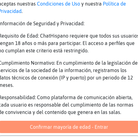
cio las
aceptas nuestras
Condiciones de Uso
y nuestra
Política de
istas o sexuadas del reggaet󮬠analizan as�os 
Privacidad
.
Información de Seguridad y Privacidad:
f�sentida, descarnada y real que te deja temb
񯠲ese񡲠una novela contando mi vida, pero esa e
Requisito de Edad: ChatHispano requiere que todos sus usuario
tengan 18 años o más para participar. El acceso a perfiles que
royecto se divide en tres Maxi-Singles que ir
no cumplan este criterio está restringido.
te a񯠹 el ... el trabajo con las letras no ha
Cumplimiento Normativo: En cumplimiento de la legislación de
servicios de la sociedad de la información, registramos los
datos técnicos de conexión (IP y puerto) por un periodo de 12
meses.
time
Responsabilidad: Como plataforma de comunicación abierta,
cada usuario es responsable del cumplimiento de las normas
de convivencia y del contenido que genera en las salas.
Confirmar mayoría de edad - Entrar