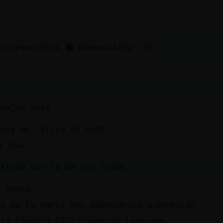
׃7<{Cabra-Interesante}>׏ 1 Konmuxika22 ,05
ba񡳠en anis
nsoy me retiro al sofԸ
r aka
ustado con lo de las rosas...
a menos
os de la nariz hay qu頤ejarlos qu頣rezcan
Real Academia Espa񯬡 נ1832 נ?Spanish language