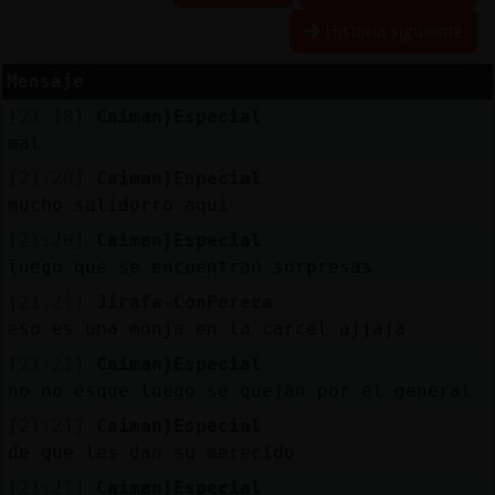
Historia siguiente
Mensaje
Reserva
[21:18]
Caiman}Especial
alias
mal
[21:20]
Caiman}Especial
mucho salidorro aqui
Actuali
[21:20]
Caiman}Especial
contras
luego que se encuentran sorpresas
[21:21]
Jirafa-ConPereza
eso es una monja en la carcel ajjaja
Actuali
[21:21]
Caiman}Especial
IP
no no esque luego se quejan por el general
virtual
[21:21]
Caiman}Especial
de que les dan su merecido
[21:21]
Caiman}Especial