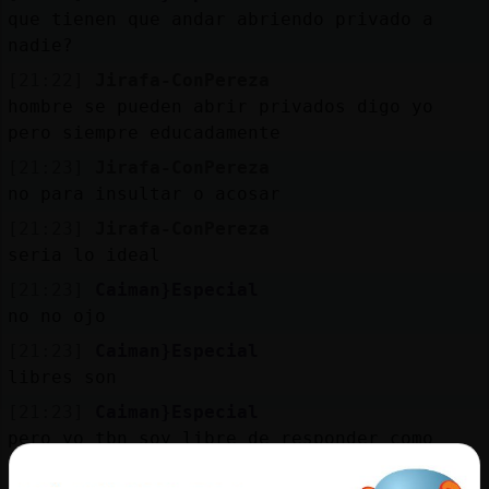
Mis
que tienen que andar abriendo privado a
blogs
nadie?
[21:22]
Jirafa-ConPereza
hombre se pueden abrir privados digo yo
pero siempre educadamente
Mis
foros
[21:23]
Jirafa-ConPereza
no para insultar o acosar
[21:23]
Jirafa-ConPereza
seria lo ideal
Registr
un
[21:23]
Caiman}Especial
canal
no no ojo
[21:23]
Caiman}Especial
libres son
[21:23]
Caiman}Especial
Más
pero yo tbn soy libre de responder como
gestion
considere