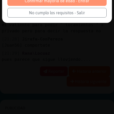
Confirmar mayoría de edad - Entrar
[21:27]
Jirafa-ConPereza
ya no va a contar
No cumplo los requisitos - Salir
[21:28]
Caiman}Especial
mi valiente para pedir " tocamientos " x
privado pero para decir la respuesta no
[21:28]
Jirafa-ConPereza
[Juan56] comportate
[21:29]
Rana\Locuaz
pues parece que sigue lloviendo....
Reportar
Historia anterior
Historia siguiente
PUBLICIDAD