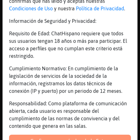
[21:25]
Caiman}Especial
confirmas que has leído y aceptas nuestras
es absurdo
Condiciones de Uso
y nuestra
Política de Privacidad
.
[21:26]
Jirafa-ConPereza
Información de Seguridad y Privacidad:
eso en principio esta prohibido, lo del
privado debe quedar alli
Requisito de Edad: ChatHispano requiere que todos
sus usuarios tengan 18 años o más para participar. El
[21:26]
Jirafa-ConPereza
acceso a perfiles que no cumplan este criterio está
ahora siempre hay gente que no sabe
restringido.
comportarse
[21:26]
Caiman}Especial
Cumplimiento Normativo: En cumplimiento de la
si?
legislación de servicios de la sociedad de la
información, registramos los datos técnicos de
[21:26]
Caiman}Especial
conexión (IP y puerto) por un periodo de 12 meses.
nos cuentas ayer la respuesta que te
llevaste?
Responsabilidad: Como plataforma de comunicación
[21:27]
Caiman}Especial
abierta, cada usuario es responsable del
te llevaste unas cuantas
cumplimiento de las normas de convivencia y del
contenido que genera en las salas.
[21:27]
Caiman}Especial
cuenta cuenta