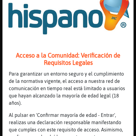
[21:23]
Caiman}Especial
nadie les manda abrir ningun privado
[21:24]
Jirafa-ConPereza
he dicho siempre con educacion y si tu no
deseas hablar con decir que no y el otro
respetar seria una cosa normal
[21:25]
Caiman}Especial
Acceso a la Comunidad: Verificación de
si
Requisitos Legales
[21:25]
Caiman}Especial
Para garantizar un entorno seguro y el cumplimiento
pero que luego
de la normativa vigente, el acceso a nuestra red de
[21:25]
Caiman}Especial
comunicación en tiempo real está limitado a usuarios
poenen en el genral
que hayan alcanzado la mayoría de edad legal (18
[21:25]
Caiman}Especial
años).
que tal persona ha dicho tal cosa
Al pulsar en 'Confirmar mayoría de edad - Entrar',
[21:25]
Caiman}Especial
realizas una declaración responsable manifestando
de que se quejan?
que cumples con este requisito de acceso. Asimismo,