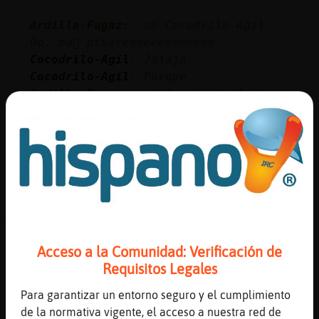
Ardilla-Fugaz
: .oO Cocodrilo-Agil
Oo. ma񡮡 pikareeeeeeeeeeeee
Cocodrilo-Agil
: Jajaja
Cocodrilo-Agil
: Porque
Ardilla-Fugaz
: .oO Cocodrilo-Agil
Oo. tengo mucha muelaaaa
Ardilla-Fugaz
: jajajajajajaja
jajajajajajaja jajajajajajaja af
...
35 líneas de 3 usuarios
580 visitas
9 puntos
Canal #peru
-
10/04/2023 04:07
Acceso a la Comunidad: Verificación de
Requisitos Legales
TopoAzul
: HormigaHumilde epale chama
Para garantizar un entorno seguro y el cumplimiento
:* :* :* :* :* :* :* :* :* :* :* :*
de la normativa vigente, el acceso a nuestra red de
:* :*