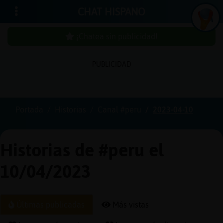
CHAT HISPANO
¡Chatea sin publicidad!
PUBLICIDAD
Iniciar
sesión
Portada
Historias
Canal #peru
2023-04-10
¡Chatea
sin
Historias de #peru el
publici
10/04/2023
Crear
Últimas publicadas
Más vistas
una
cuenta