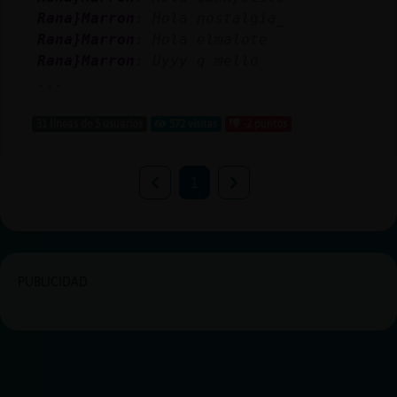
Rana}Marron
: Hola nostalgia_
Rana}Marron
: Hola elmalote
Rana}Marron
: Uyyy q mello
...
31 líneas de 5 usuarios
572 visitas
-2 puntos
1
PUBLICIDAD