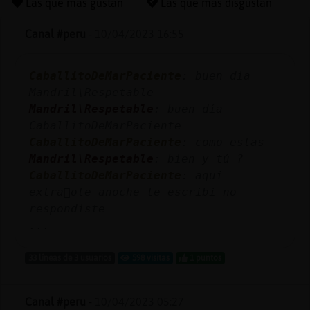
Las que más gustan
Las que más disgustan
Canal #peru
-
10/04/2023 16:55
Reserva
CaballitoDeMarPaciente
: buen dia
alias
Mandril\Respetable
Mandril\Respetable
: buen día
CaballitoDeMarPaciente
Actuali
CaballitoDeMarPaciente
: como estas
contras
Mandril\Respetable
: bien y tú ?
CaballitoDeMarPaciente
: aqui
extra񡮤ote anoche te escribi no
respondiste
Actuali
...
IP
virtual
33 líneas de 3 usuarios
598 visitas
1 puntos
Canal #peru
-
10/04/2023 05:27