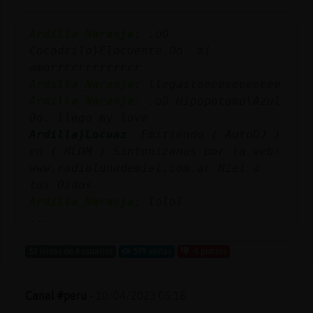
Mis
blogs
Ardilla_Naranja
: .oO
Cocodrilo}Elocuente Oo. mi
amorrrrrrrrrrrrr
Ardilla_Naranja
: llegasteeeeeeeeeeee
Mis
Ardilla_Naranja
: .oO Hipopotamo\Azul
foros
Oo. llego my love
Ardilla}Locuaz
: Emitiendo ( AutoDJ )
en ( RLDM ) Sintonizanos por la web:
Registr
www.radiolunademiel.com.ar Miel a
un
tus Oidos
canal
Ardilla_Naranja
: lolol
...
52 líneas de 4 usuarios
599 visitas
-6 puntos
Más
gestion
Canal #peru
-
10/04/2023 05:18