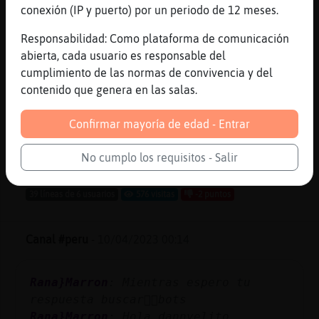
conexión (IP y puerto) por un periodo de 12 meses.
Pantera\ConInquietud
: No tiene caso
Responsabilidad: Como plataforma de comunicación
la mayor�aqu�e jala el ganzo
abierta, cada usuario es responsable del
Pantera\ConInquietud
: Y por eso
cumplimiento de las normas de convivencia y del
estᮠcon las manos ocupadas y no
contenido que genera en las salas.
escriben
Pantera\ConInquietud
: Jajaj
Confirmar mayoría de edad - Entrar
CaballitoDeMarNaranja
: Hola punk_ita
Pantera\ConInquietud
: Hola
No cumplo los requisitos - Salir
...
39 líneas de 6 usuarios
576 visitas
-2 puntos
Canal #peru
-
10/04/2023 00:14
Rana}Marron
: Mientras espero tu
respuesta buscar頭᳠bots
Rana}Marron
: Hola dannyelito