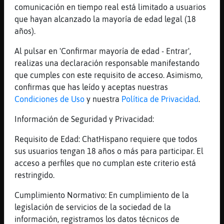
comunicación en tiempo real está limitado a usuarios
TopoAzul
: Jirafa\DelMonton reeee por
que hayan alcanzado la mayoría de edad legal (18
acaaaaa :* :* :* :* :* :* :* :* :*
años).
:* :* :* :* :*
Jirafa\DelMonton
: Reeee TopoAzul :*
Al pulsar en 'Confirmar mayoría de edad - Entrar',
:* :* :* :* :*
realizas una declaración responsable manifestando
HormigaHumilde
: o.o
que cumples con este requisito de acceso. Asimismo,
FlamencoEnorme
: Emitiendo (
confirmas que has leído y aceptas nuestras
elvigilante ) en ( RLDM )
Condiciones de Uso
y nuestra
Política de Privacidad
.
Sintonizanos por la web:
Información de Seguridad y Privacidad:
www.radiolunademiel.com.ar Miel a
tus Oidos | solicita tu cancion:
Requisito de Edad: ChatHispano requiere que todos
!tocame tema.
sus usuarios tengan 18 años o más para participar. El
...
acceso a perfiles que no cumplan este criterio está
restringido.
32 líneas de 6 usuarios
588 visitas
1 puntos
Cumplimiento Normativo: En cumplimiento de la
legislación de servicios de la sociedad de la
Canal #peru
-
10/04/2023 00:26
información, registramos los datos técnicos de