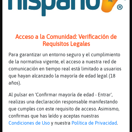
OsoVeloz
: se fue
Mis
Ardilla\Paciente
: si se jue
blogs
OsoVeloz
: Ardilla\Paciente creo que
ahora sí se resintió
Ardilla\Paciente
: pa k aprenda
OsoVeloz
: :o
Acceso a la Comunidad: Verificación de
Mis
...
Requisitos Legales
foros
Para garantizar un entorno seguro y el cumplimiento
35 líneas de 3 usuarios
694 visitas
5 puntos
de la normativa vigente, el acceso a nuestra red de
comunicación en tiempo real está limitado a usuarios
Registr
Canal #peru
-
09/01/2023 05:07
que hayan alcanzado la mayoría de edad legal (18
un
años).
canal
Lobo{Feliz
: y tu esposo Bufalo_Feroz
Al pulsar en 'Confirmar mayoría de edad - Entrar',
?
realizas una declaración responsable manifestando
Bufalo_Feroz
: .oO AnguilaPedante Oo.
que cumples con este requisito de acceso. Asimismo,
Más
bn
confirmas que has leído y aceptas nuestras
gestion
Bufalo_Feroz
: .oO Lobo{Feliz Oo. no
Condiciones de Uso
y nuestra
Política de Privacidad
.
sera el tuyo