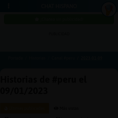
CHAT HISPANO
¡Chatea sin publicidad!
PUBLICIDAD
Iniciar
sesión
Portada
Historias
Canal #peru
2023-01-09
¡Chatea
sin
Historias de #peru el
publici
09/01/2023
Crear
Últimas publicadas
Más vistas
una
cuenta