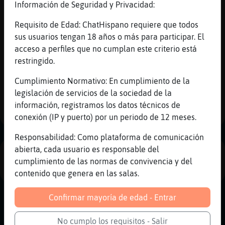
Información de Seguridad y Privacidad:
AnguilaPedante
: hola Bufalo_Feroz
danger
Requisito de Edad: ChatHispano requiere que todos
Lobo{Feliz
: na paso
sus usuarios tengan 18 años o más para participar. El
...
acceso a perfiles que no cumplan este criterio está
restringido.
300 líneas de 6 usuarios
654 visitas
1 puntos
Cumplimiento Normativo: En cumplimiento de la
legislación de servicios de la sociedad de la
1
información, registramos los datos técnicos de
conexión (IP y puerto) por un periodo de 12 meses.
Responsabilidad: Como plataforma de comunicación
abierta, cada usuario es responsable del
PUBLICIDAD
cumplimiento de las normas de convivencia y del
contenido que genera en las salas.
Confirmar mayoría de edad - Entrar
No cumplo los requisitos - Salir