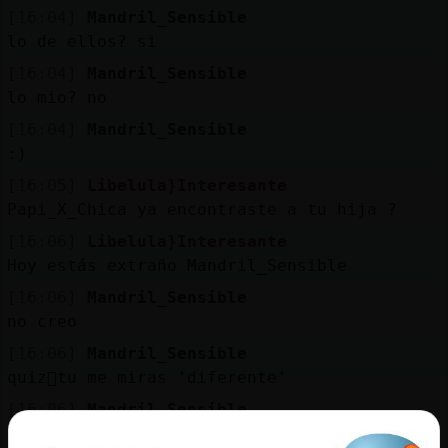
Mis
[16:04]
Mandril_Sensible
blogs
lo de ellos? si
[16:04]
Mandril_Sensible
lo mio? no
Mis
[16:04]
Mandril_Sensible
foros
:)
[16:05]
Libelula}Interesante
Papi_X_Chica ya encontraste a tu hija ?
Registr
[16:06]
Libelula}Interesante
un
Hoy estás extraño Mandril_Sensible
canal
[16:06]
Mandril_Sensible
no creo
[16:06]
Mandril_Sensible
quiz᳠tu me miras 'diferente'
Más
gestion
[16:06]
Mandril_Sensible
:D