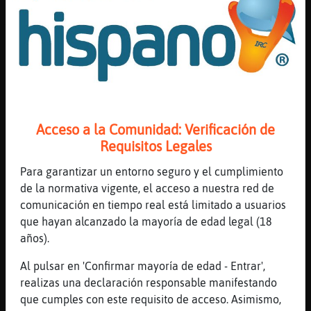
[16:06]
Libelula}Interesante
Yo si creo
[16:06]
Mandril_Sensible
en qu頭᳠crees?
[16:07]
Libelula}Interesante
En otras cosas , que en algún chat …me
animé a contarte
Acceso a la Comunidad: Verificación de
Requisitos Legales
[16:07]
Mandril_Sensible
habrᠱue tenerte paciencia entonces
Para garantizar un entorno seguro y el cumplimiento
[16:07]
Libelula}Interesante
de la normativa vigente, el acceso a nuestra red de
Eso me sonó a líneas del chavo
comunicación en tiempo real está limitado a usuarios
que hayan alcanzado la mayoría de edad legal (18
[16:07]
Libelula}Interesante
años).
xD
[16:08]
Mandril_Sensible
Al pulsar en 'Confirmar mayoría de edad - Entrar',
la l�a del chavo ya se fu�
realizas una declaración responsable manifestando
que cumples con este requisito de acceso. Asimismo,
[16:08]
Mandril_Sensible