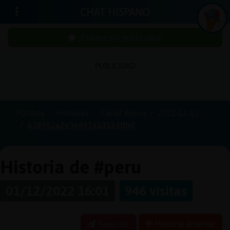
CHAT HISPANO
¡Chatea sin publicidad!
PUBLICIDAD
Iniciar
sesión
Portada
Historias
Canal #peru
2022-12-01
638952a2e3e4916b3514ffbd
¡Chatea
sin
publici
Historia de #peru
01/12/2022 16:01
946 visitas
Crear
una
Reportar
Historia anterior
cuenta