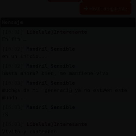
Historia siguiente
Mensaje
Reserva
[16:01]
Libelula}Interesante
alias
En fin …
[16:02]
Mandril_Sensible
en un inicio...
Actuali
[16:02]
Mandril_Sensible
contras
hasta ahora? bien, me mantiene vivo
[16:03]
Mandril_Sensible
much@s de mi 'generaci󮧬 ya no estᮠen este
Actuali
mundo...
IP
[16:03]
Mandril_Sensible
virtual
:S
[16:03]
Libelula}Interesante
Vivito y chateando