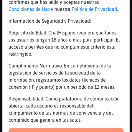
confirmas que has leído y aceptas nuestras
o bueno, lo dir頤e otra forma
Condiciones de Uso
y nuestra
Política de Privacidad
.
[16:08]
Mandril_Sensible
habrᠱue esperar tengas valor de contarme...
Información de Seguridad y Privacidad:
[16:08]
Libelula}Interesante
Requisito de Edad: ChatHispano requiere que todos
No es cuestión de valor es cuestión de …
sus usuarios tengan 18 años o más para participar. El
[16:09]
Libelula}Interesante
acceso a perfiles que no cumplan este criterio está
oportunidad
restringido.
[16:09]
Mandril_Sensible
Cumplimiento Normativo: En cumplimiento de la
las oportunidades tambien podemos
legislación de servicios de la sociedad de la
'crearlas'
información, registramos los datos técnicos de
[16:09]
Libelula}Interesante
conexión (IP y puerto) por un periodo de 12 meses.
También, en un mundo ideal
Responsabilidad: Como plataforma de comunicación
[16:10]
Mandril_Sensible
abierta, cada usuario es responsable del
el mundo ideal lamentablemente es personal
cumplimiento de las normas de convivencia y del
[16:11]
Libelula}Interesante
contenido que genera en las salas.
Así es siempre es personal