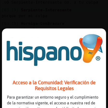
.oO Serpiente-Interesante Oo. x tu culpa
[03:19]
Serpiente-Interesante
porque por mi culpa
[03:19]
Hormiga-ConBravura
xk tu ni los kiere
[03:19]
Hormiga-ConBravura
jajajajajajaja jajajajajajaja af
[03:19]
Serpiente-Interesante
?
[03:19]
Hormiga-ConBravura
.oO Serpiente-Interesante Oo.
oraleeeeeeeeeeeeeeeeee
Acceso a la Comunidad: Verificación de
[03:19]
Hormiga-ConBravura
Requisitos Legales
ijaaaaaaaaaaaaaaaaaaaaaa
[03:19]
Serpiente-Interesante
Para garantizar un entorno seguro y el cumplimiento
ahora eres mexicana
de la normativa vigente, el acceso a nuestra red de