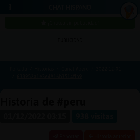
CHAT HISPANO
¡Chatea sin publicidad!
PUBLICIDAD
Iniciar
sesión
Portada
Historias
Canal #peru
2022-12-01
638952a1e3e4916b3514ffb9
¡Chatea
sin
publici
Historia de #peru
01/12/2022 03:15
938 visitas
Crear
una
Reportar
Historia anterior
cuenta