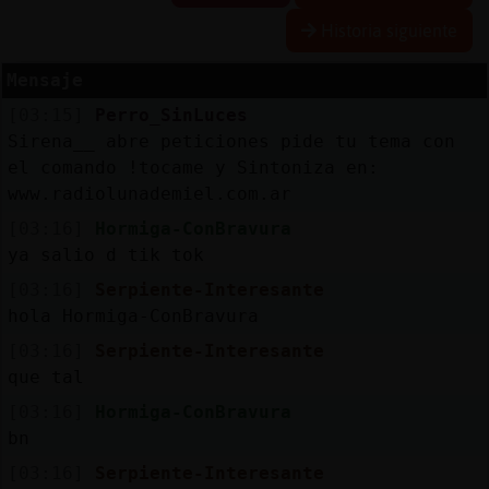
Historia siguiente
Mensaje
Reserva
[03:15]
Perro_SinLuces
alias
Sirena__ abre peticiones pide tu tema con
el comando !tocame
y Sintoniza en:
www.radiolunademiel.com.ar
Actuali
[03:16]
Hormiga-ConBravura
contras
ya salio d tik tok
[03:16]
Serpiente-Interesante
hola Hormiga-ConBravura
Actuali
[03:16]
Serpiente-Interesante
IP
que tal
virtual
[03:16]
Hormiga-ConBravura
bn
[03:16]
Serpiente-Interesante