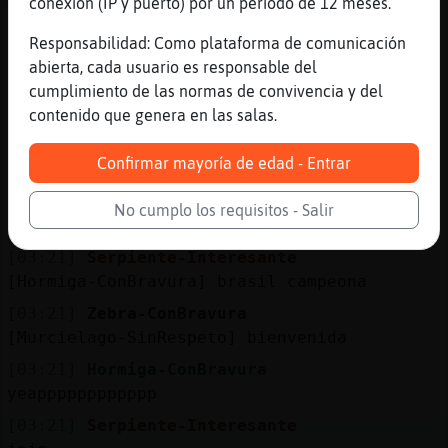
mucho keso
conexión (IP y puerto) por un periodo de 12 meses.
[03:20]
Murcielago-SinRespeto
Responsabilidad: Como plataforma de comunicación
Entonces argentina�paso de grupo
abierta, cada usuario es responsable del
[03:20]
Serpiente-Interesante
cumplimiento de las normas de convivencia y del
si
contenido que genera en las salas.
[03:20]
Murcielago-SinRespeto
Confirmar mayoría de edad - Entrar
Hola Zebra-ConBravura
[03:20]
Hormiga-ConBravura
No cumplo los requisitos - Salir
lolol
[03:21]
Serpiente-Interesante
[Hormiga-ConBravura] brasil campeona
[03:21]
Zebra-ConBravura
[Murcielago-SinRespeto] bienvenida
[03:21]
Hormiga-ConBravura
yeapppppppppppp
[03:21]
Serpiente-Interesante