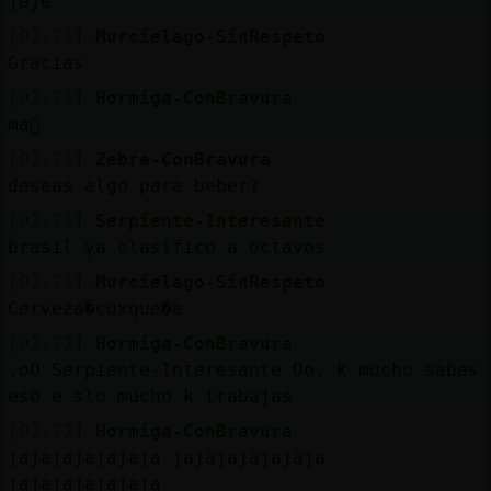
jeje
[03:21]
Murcielago-SinRespeto
Gracias
[03:21]
Hormiga-ConBravura
ma񡮡
[03:21]
Zebra-ConBravura
deseas algo para beber?
[03:21]
Serpiente-Interesante
brasil ya clasifico a octavos
[03:21]
Murcielago-SinRespeto
Cerveza�cuxque�a
[03:22]
Hormiga-ConBravura
.oO Serpiente-Interesante Oo. k mucho sabes
eso e slo mucho k trabajas
[03:22]
Hormiga-ConBravura
jajajajajajaja jajajajajajaja
jajajajajajaja