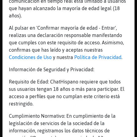
comunicación en tiempo real está limitado a usuarios
[03:19]
Hormiga-ConBravura
que hayan alcanzado la mayoría de edad legal (18
.oO Serpiente-Interesante Oo. contagiateeee
años).
[03:20]
Hormiga-ConBravura
**xd*^
Al pulsar en 'Confirmar mayoría de edad - Entrar',
realizas una declaración responsable manifestando
[03:20]
Hormiga-ConBravura
que cumples con este requisito de acceso. Asimismo,
.oO Serpiente-Interesante Oo. deja tik tok
confirmas que has leído y aceptas nuestras
[03:20]
Serpiente-Interesante
Condiciones de Uso
y nuestra
Política de Privacidad
.
argentina le gano a polonia
Información de Seguridad y Privacidad:
[03:20]
Hormiga-ConBravura
asuuuuuuuuuu
Requisito de Edad: ChatHispano requiere que todos
[03:20]
Zebra-ConBravura
sus usuarios tengan 18 años o más para participar. El
[Murcielago-SinRespeto] saludos
acceso a perfiles que no cumplan este criterio está
restringido.
[03:20]
Serpiente-Interesante
y paso a la siguiente fase
Cumplimiento Normativo: En cumplimiento de la
[03:20]
Hormiga-ConBravura
legislación de servicios de la sociedad de la
.oO Serpiente-Interesante Oo. no comas
información, registramos los datos técnicos de