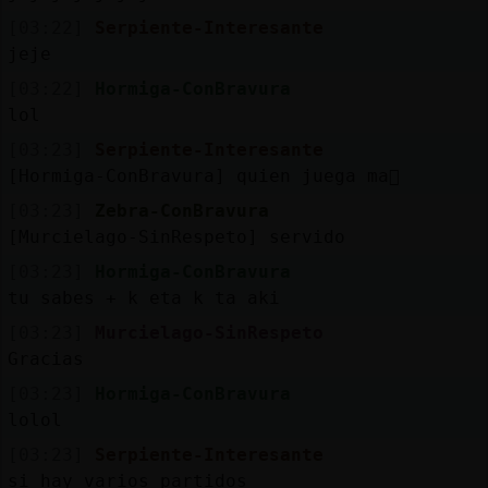
[03:22]
Serpiente-Interesante
jeje
[03:22]
Hormiga-ConBravura
lol
[03:23]
Serpiente-Interesante
[Hormiga-ConBravura] quien juega ma񡮡
[03:23]
Zebra-ConBravura
[Murcielago-SinRespeto] servido
[03:23]
Hormiga-ConBravura
tu sabes + k eta k ta aki
[03:23]
Murcielago-SinRespeto
Gracias
[03:23]
Hormiga-ConBravura
lolol
[03:23]
Serpiente-Interesante
si hay varios partidos