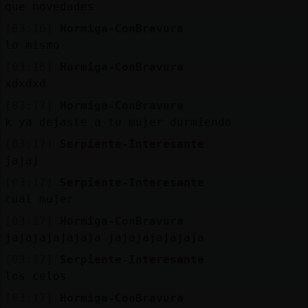
Mis
que novedades
blogs
[03:16]
Hormiga-ConBravura
lo mismo
[03:16]
Hormiga-ConBravura
xdxdxd
Mis
foros
[03:17]
Hormiga-ConBravura
k ya dejaste a tu mujer durmiendo
[03:17]
Serpiente-Interesante
jajaj
Registr
un
[03:17]
Serpiente-Interesante
canal
cual mujer
[03:17]
Hormiga-ConBravura
jajajajajajaja jajajajajajaja
[03:17]
Serpiente-Interesante
Más
los celos
gestion
[03:17]
Hormiga-ConBravura