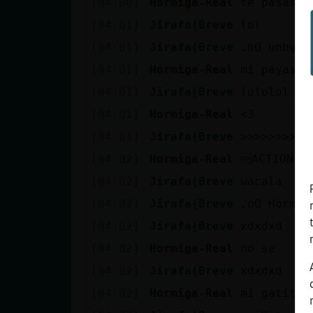
[04:00]
Hormiga-Real
te pasas
[04:01]
Jirafa{Breve
lol
[04:01]
Jirafa{Breve
.oO unbuen
[04:01]
Hormiga-Real
mi payasit
[04:01]
Jirafa{Breve
lololol
[04:01]
Hormiga-Real
<3
[04:01]
Jirafa{Breve
>>>>>>>>>>
[04:02]
Hormiga-Real
ACTION ab
[04:02]
Jirafa{Breve
wacala
[04:02]
Jirafa{Breve
.oO Hormig
[04:02]
Jirafa{Breve
xdxdxd
[04:02]
Hormiga-Real
no se
[04:02]
Jirafa{Breve
xdxdxd
[04:02]
Hormiga-Real
mi gatita 