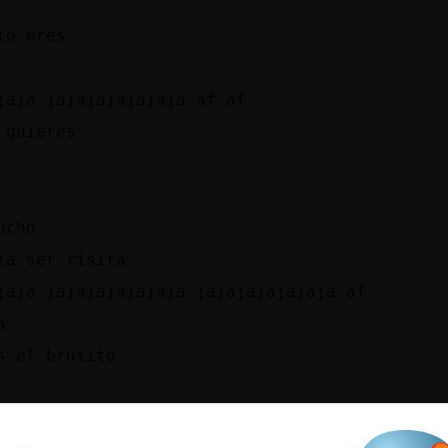
to eres
jaja jajajajajajaja af af
 quieres
ucho
ta ser risita
jaja jajajajajajaja jajajajajajaja af
a
s el brutito
jaja jajajajajajaja af