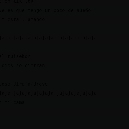
o en tik tok
ve es que tengo un poco de sue�o
 t esta llamando
jaja jajajajajajaja jajajajajajaja
el ruise�or
 ojos se cierran
a
losa Jirafa{Breve
jaja jajajajajajaja jajajajajajaja
e mi cama