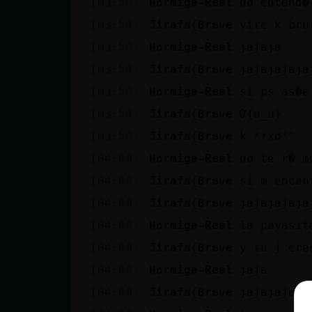
[03:59]
Hormiga-Real
no entend�
[03:59]
Jirafa{Breve
vite k bru
[03:59]
Hormiga-Real
jajaja
[03:59]
Jirafa{Breve
jajajajaja
[03:59]
Hormiga-Real
si ps as�e
[03:59]
Jirafa{Breve
Ơ{u_u}
[03:59]
Jirafa{Breve
k **xd*^
[04:00]
Hormiga-Real
no te r� m
[04:00]
Jirafa{Breve
si m encan
[04:00]
Jirafa{Breve
jajajajaja
[04:00]
Hormiga-Real
la payasit
[04:00]
Jirafa{Breve
y tu j ere
[04:00]
Hormiga-Real
jaja
[04:00]
Jirafa{Breve
jajajajaja