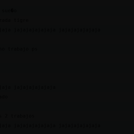
 sue�o
zada tigre
jaja jajajajajajaja jajajajajajaja
ho trabajo ps
jaja jajajajajajaja
ado
s 2 trabajos
jaja jajajajajajaja jajajajajajaja