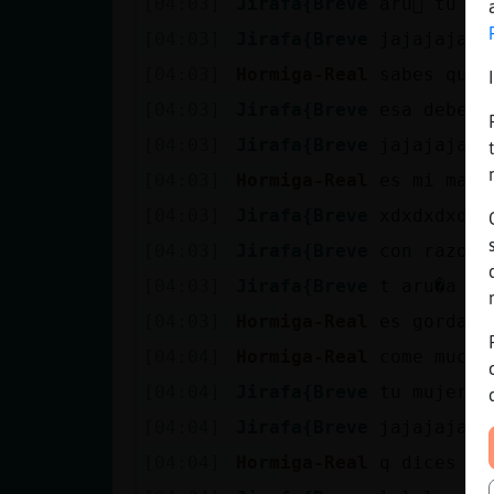
[04:03]
Jirafa{Breve
aru񡬡 tu a 
[04:03]
Jirafa{Breve
jajajajaja
[04:03]
Hormiga-Real
sabes que 
[04:03]
Jirafa{Breve
esa debe d
[04:03]
Jirafa{Breve
jajajajaja
[04:03]
Hormiga-Real
es mi masc
[04:03]
Jirafa{Breve
xdxdxdxd
[04:03]
Jirafa{Breve
con razon
[04:03]
Jirafa{Breve
t aru�a
[04:03]
Hormiga-Real
es gorda
[04:04]
Hormiga-Real
come mucho
[04:04]
Jirafa{Breve
tu mujer e
[04:04]
Jirafa{Breve
jajajajaja
[04:04]
Hormiga-Real
q dices