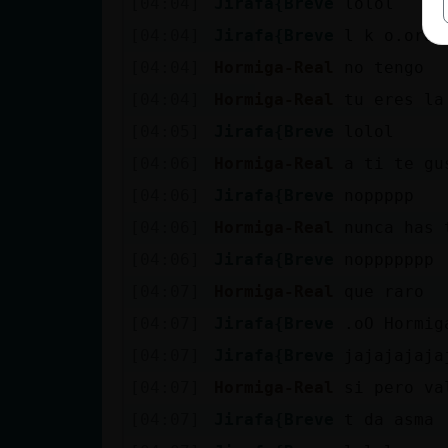
[04:04]
Jirafa{Breve
lolol
[04:04]
Jirafa{Breve
l k o.oras
[04:04]
Hormiga-Real
no tengo
[04:04]
Hormiga-Real
tu eres la
[04:05]
Jirafa{Breve
lolol
[04:06]
Hormiga-Real
a ti te gu
[04:06]
Jirafa{Breve
noppppp
[04:06]
Hormiga-Real
nunca has 
[04:06]
Jirafa{Breve
noppppppp
[04:07]
Hormiga-Real
que raro
[04:07]
Jirafa{Breve
.oO Hormig
[04:07]
Jirafa{Breve
jajajajaja
[04:07]
Hormiga-Real
si pero va
[04:07]
Jirafa{Breve
t da asma