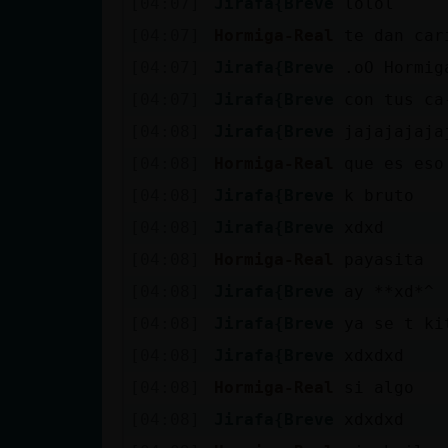
[04:07]
Jirafa{Breve
lolol
[04:07]
Hormiga-Real
te dan car
[04:07]
Jirafa{Breve
.oO Hormig
[04:07]
Jirafa{Breve
con tus ca
[04:08]
Jirafa{Breve
jajajajaja
[04:08]
Hormiga-Real
que es eso
[04:08]
Jirafa{Breve
k bruto
[04:08]
Jirafa{Breve
xdxd
[04:08]
Hormiga-Real
payasita
[04:08]
Jirafa{Breve
ay **xd*^
[04:08]
Jirafa{Breve
ya se t ki
[04:08]
Jirafa{Breve
xdxdxd
[04:08]
Hormiga-Real
si algo
[04:08]
Jirafa{Breve
xdxdxd