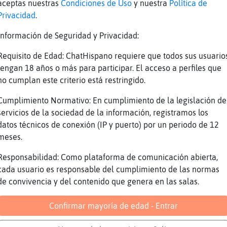
ella
aceptas nuestras
Condiciones de Uso
y nuestra
Política de
Privacidad
.
jaja jajajajajajaja jajajajajajaja
tengo una gata
Información de Seguridad y Privacidad:
 ser tu mujer
Requisito de Edad: ChatHispano requiere que todos sus usuario
jaja jajajajajajaja jajajajajajaja
tengan 18 años o más para participar. El acceso a perfiles que
no cumplan este criterio está restringido.
ota
Cumplimiento Normativo: En cumplimiento de la legislación de
servicios de la sociedad de la información, registramos los
datos técnicos de conexión (IP y puerto) por un periodo de 12
meses.
Responsabilidad: Como plataforma de comunicación abierta,
cada usuario es responsable del cumplimiento de las normas
s gorda
de convivencia y del contenido que genera en las salas.
jaja jajajajajajaja af af
Confirmar mayoría de edad - Entrar