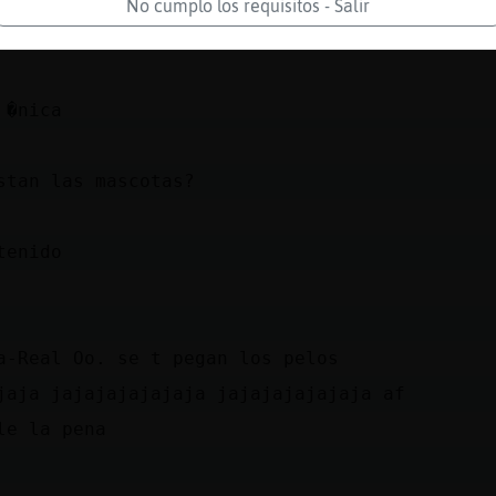
No cumplo los requisitos - Salir
 �nica
stan las mascotas?
tenido
a-Real Oo. se t pegan los pelos
jaja jajajajajajaja jajajajajajaja af
le la pena