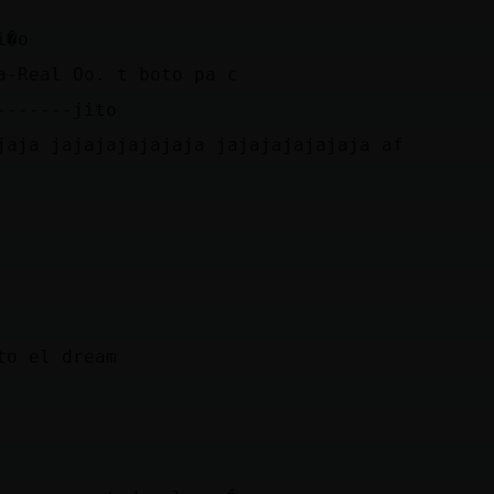
i�o
a-Real Oo. t boto pa c
-------jito
jaja jajajajajajaja jajajajajajaja af
to el dream