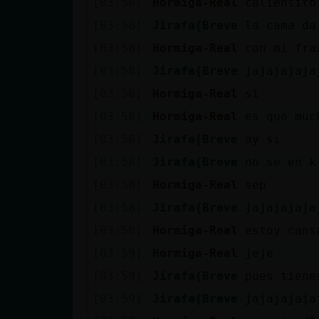
[03:58]
Hormiga-Real
calientito
Mis blogs
[03:58]
Jirafa{Breve
la cama da
[03:58]
Hormiga-Real
con mi fra
Mis foros
[03:58]
Jirafa{Breve
jajajajaja
[03:58]
Hormiga-Real
si
[03:58]
Hormiga-Real
es que muc
Registrar
[03:58]
Jirafa{Breve
ay si
un canal
[03:58]
Jirafa{Breve
no se en k
[03:58]
Hormiga-Real
sep
[03:58]
Jirafa{Breve
jajajajaja
Más
[03:58]
Hormiga-Real
estoy cans
gestiones
[03:59]
Hormiga-Real
jeje
[03:59]
Jirafa{Breve
pues tiene
[03:59]
Jirafa{Breve
jajajajaja