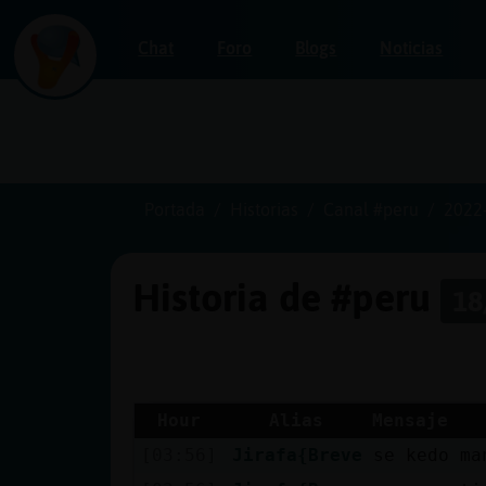
Chat
Foro
Blogs
Noticias
Iniciar
sesión
Portada
Historias
Canal #peru
2022
Historia de #peru
18
¡Chatea
sin
publicidad!
Hour
Alias
Mensaje
[03:56]
Jirafa{Breve
se kedo ma
Crear
una