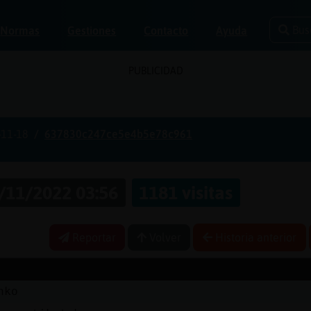
Bus
Normas
Gestiones
Contacto
Ayuda
PUBLICIDAD
-11-18
637830c247ce5e4b5e78c961
/11/2022 03:56
1181 visitas
Reportar
Volver
Historia anterior
nko