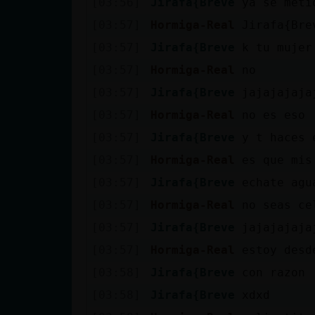
[03:56]
Jirafa{Breve
ya se meti
cuenta
[03:57]
Hormiga-Real
Jirafa{Bre
[03:57]
Jirafa{Breve
k tu mujer
[03:57]
Hormiga-Real
no
Reservar
[03:57]
Jirafa{Breve
jajajajaja
alias
[03:57]
Hormiga-Real
no es eso
[03:57]
Jirafa{Breve
y t haces 
Actualizar
[03:57]
Hormiga-Real
es que mis
contraseña
[03:57]
Jirafa{Breve
echate agu
[03:57]
Hormiga-Real
no seas ce
[03:57]
Jirafa{Breve
jajajajaja
Actualizar
[03:57]
Hormiga-Real
estoy desd
IP virtual
[03:58]
Jirafa{Breve
con razon
[03:58]
Jirafa{Breve
xdxd