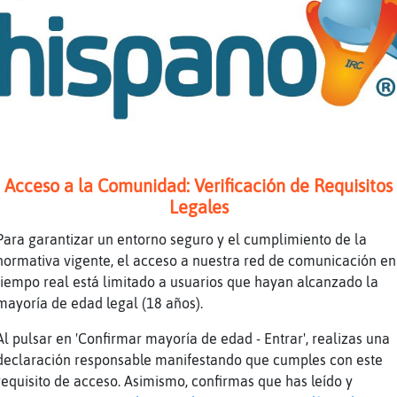
tipo Oo. asomate
a
>5
Acceso a la Comunidad: Verificación de Requisitos
raza a Jirafa{Breve
Legales
Para garantizar un entorno seguro y el cumplimiento de la
a-Real Oo. unbuentipo no t kiere o.orar
normativa vigente, el acceso a nuestra red de comunicación en
tiempo real está limitado a usuarios que hayan alcanzado la
mayoría de edad legal (18 años).
Al pulsar en 'Confirmar mayoría de edad - Entrar', realizas una
declaración responsable manifestando que cumples con este
estᠡra񡮤o mi puerta
requisito de acceso. Asimismo, confirmas que has leído y