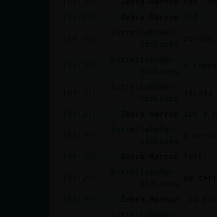
[04:28]
Zebra-Marron
tas lk
cuenta
[04:28]
Zebra-Marron
lol
EstrellaDeMar-
[04:28]
porque
SinLuces
Reservar
EstrellaDeMar-
alias
[04:28]
a come
SinLuces
EstrellaDeMar-
[04:28]
jajaja
SinLuces
Actualizar
[04:28]
Zebra-Marron
lol y 
contraseña
EstrellaDeMar-
[04:29]
y veri
SinLuces
[04:29]
Zebra-Marron
lolol
Actualizar
EstrellaDeMar-
IP virtual
[04:29]
de ter
SinLuces
[04:29]
Zebra-Marron
.oO Es
EstrellaDeMar-