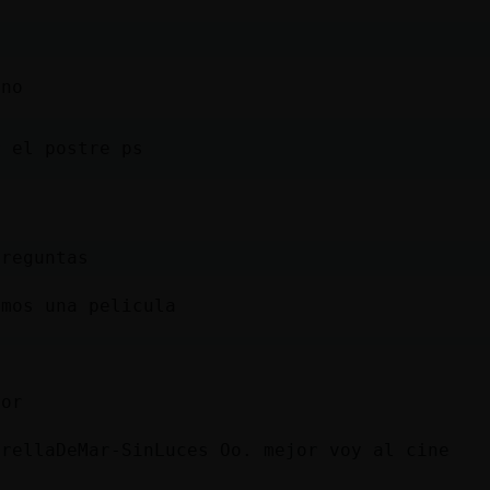
o
 no
r el postre ps
preguntas
amos una pelicula
ror
trellaDeMar-SinLuces Oo. mejor voy al cine