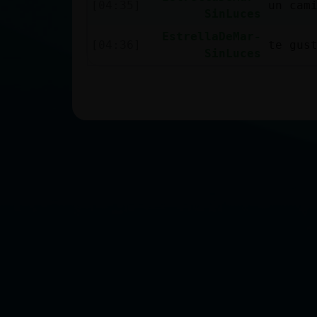
[04:35]
un cam
SinLuces
EstrellaDeMar-
[04:36]
te gus
SinLuces