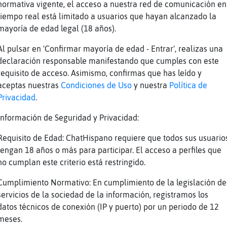
normativa vigente, el acceso a nuestra red de comunicación en
 asi soy ps bien caliente
tiempo real está limitado a usuarios que hayan alcanzado la
mayoría de edad legal (18 años).
ot
Al pulsar en 'Confirmar mayoría de edad - Entrar', realizas una
declaración responsable manifestando que cumples con este
trellaDeMar-SinLuces Oo. moderese
requisito de acceso. Asimismo, confirmas que has leído y
aceptas nuestras
Condiciones de Uso
y nuestra
Política de
Privacidad
.
Información de Seguridad y Privacidad:
Requisito de Edad: ChatHispano requiere que todos sus usuario
-Marron] fue una broma
tengan 18 años o más para participar. El acceso a perfiles que
no cumplan este criterio está restringido.
Cumplimiento Normativo: En cumplimiento de la legislación de
servicios de la sociedad de la información, registramos los
sta friamente calculado
datos técnicos de conexión (IP y puerto) por un periodo de 12
meses.
 hitachi