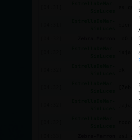
EstrellaDeMar-
[04:31]
es que
SinLuces
EstrellaDeMar-
[04:31]
bien h
SinLuces
[04:32]
Zebra-Marron
.oO Es
EstrellaDeMar-
[04:32]
jajaja
SinLuces
EstrellaDeMar-
[04:32]
ok
SinLuces
EstrellaDeMar-
[04:32]
[Zebra
SinLuces
EstrellaDeMar-
[04:32]
jajaja
SinLuces
EstrellaDeMar-
[04:32]
todo e
SinLuces
[04:33]
Zebra-Marron
asi es