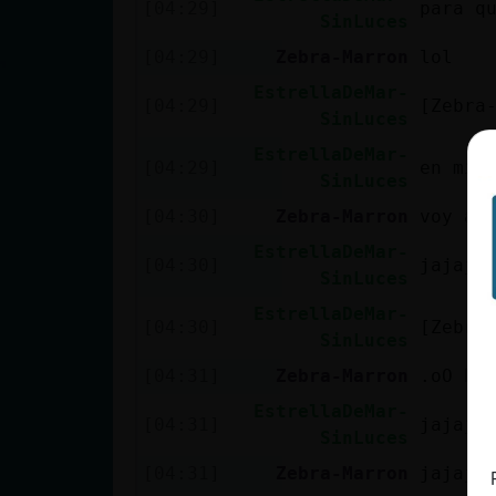
[04:29]
para q
Mis blogs
SinLuces
[04:29]
Zebra-Marron
lol
EstrellaDeMar-
[04:29]
[Zebra
Mis foros
SinLuces
EstrellaDeMar-
[04:29]
en mi 
SinLuces
Registrar
[04:30]
Zebra-Marron
voy al
un canal
EstrellaDeMar-
[04:30]
jajaja
SinLuces
EstrellaDeMar-
[04:30]
[Zebra
Más
SinLuces
gestiones
[04:31]
Zebra-Marron
.oO Es
EstrellaDeMar-
[04:31]
jajaja
SinLuces
[04:31]
Zebra-Marron
jajaja