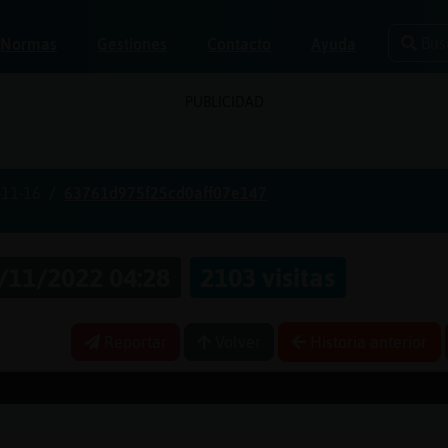
Bus
Normas
Gestiones
Contacto
Ayuda
PUBLICIDAD
-11-16
63761d975f25cd0aff07e147
/11/2022 04:28
2103 visitas
Reportar
Volver
Historia anterior