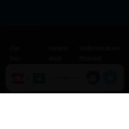
Chat
Contacto
Condiciones de uso
Foro
Ayuda
Privacidad
Blogs
Política de cookies
|
Compartir en:
Facebook
Twitter
8
Noticias
Soporte
Normas
Anunciantes
Estadísticas
Historias
Tu foro gratis