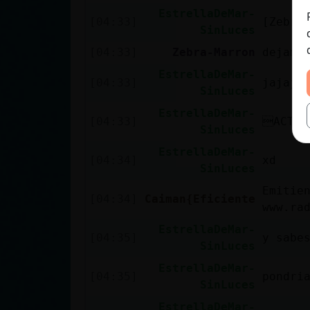
EstrellaDeMar-
[04:33]
[Zebra
SinLuces
[04:33]
Zebra-Marron
dejame
EstrellaDeMar-
[04:33]
jajaja
SinLuces
EstrellaDeMar-
[04:33]
ACTIO
SinLuces
EstrellaDeMar-
[04:34]
xd
SinLuces
Emitie
[04:34]
Caiman{Eficiente
www.ra
EstrellaDeMar-
[04:35]
y sabe
SinLuces
EstrellaDeMar-
[04:35]
pondri
SinLuces
EstrellaDeMar-