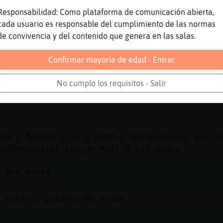
Responsabilidad: Como plataforma de comunicación abierta,
-Marron] me adoras verdad?
cada usuario es responsable del cumplimiento de las normas
de convivencia y del contenido que genera en las salas.
 lolol
Confirmar mayoría de edad - Entrar
No cumplo los requisitos - Salir
N besa el hombro de Zebra-Marron
ndo ( AutoDJ ) en ( RLDM ) Sintonizanos por l
diolunademiel.com.ar Miel a tus Oidos
s que haria
a velas y petalos de rosas