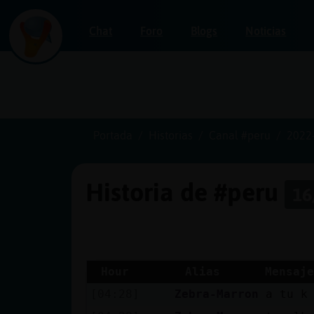
Chat
Foro
Blogs
Noticias
Iniciar
sesión
Portada
Historias
Canal #peru
2022
Historia de #peru
16
¡Chatea
sin
publicidad!
Hour
Alias
Mensaje
[04:28]
Zebra-Marron
a tu k
Crear
una