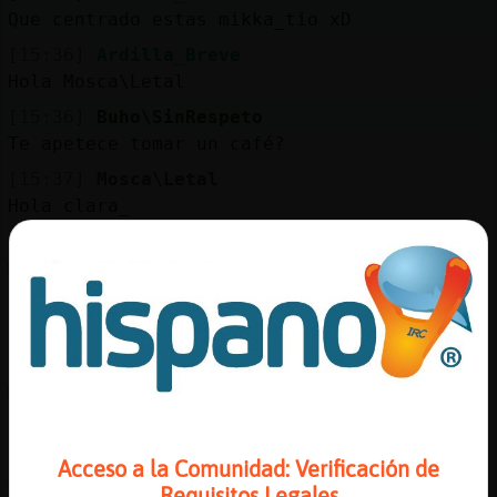
Mis
Que centrado estas mikka_tio xD
blogs
[15:36]
Ardilla_Breve
Hola Mosca\Letal
[15:36]
Buho\SinRespeto
Mis
Te apetece tomar un café?
foros
[15:37]
Mosca\Letal
Hola clara_
[15:37]
Buho\SinRespeto
Registr
Me apetece conocerte Mosca\Letal
un
[15:37]
Buho\SinRespeto
canal
No sé pareces maja
[15:37]
Mosca\Letal
Muchas gracias mikka_tio pero estoy
trabajando
Más
gestion
[15:37]
Buho\SinRespeto
Acceso a la Comunidad: Verificación de
XD
Requisitos Legales