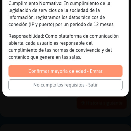
Cumplimiento Normativo: En cumplimiento de la
[15:38]
Buho\SinRespeto
legislación de servicios de la sociedad de la
XD
información, registramos los datos técnicos de
[15:38]
Buho\SinRespeto
conexión (IP y puerto) por un periodo de 12 meses.
Mira
Responsabilidad: Como plataforma de comunicación
[15:38]
Buho\SinRespeto
abierta, cada usuario es responsable del
No hay prisa
cumplimiento de las normas de convivencia y del
[15:39]
Buho\SinRespeto
contenido que genera en las salas.
Solo me congelo
[15:39]
Mosca\Letal
Confirmar mayoría de edad - Entrar
Hace frío hoy si
No cumplo los requisitos - Salir
Reportar
Historia anterior
Historia siguiente