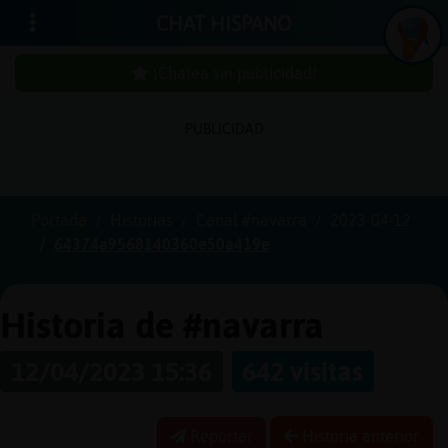
CHAT HISPANO
¡Chatea sin publicidad!
PUBLICIDAD
Iniciar
sesión
Portada
Historias
Canal #navarra
2023-04-12
64374a9568140360e50a419e
¡Chatea
sin
publici
Historia de #navarra
12/04/2023 15:36
642 visitas
Crear
una
Reportar
Historia anterior
cuenta