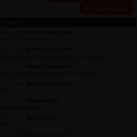
Historia siguiente
Mensaje
Reserva
[15:36]
Buho\SinRespeto
alias
Hola Mosca\Letal
[15:36]
Buho\SinRespeto
Perdona que te saludara tan tarde
Actuali
[15:36]
Buho\SinRespeto
contras
Pensé que estabas en otra sala
[15:36]
Buho\SinRespeto
XD
Actuali
[15:36]
Mosca\Letal
IP
No pasa nada
virtual
[15:36]
Mosca\Letal
XD
[15:36]
Ardilla_Breve