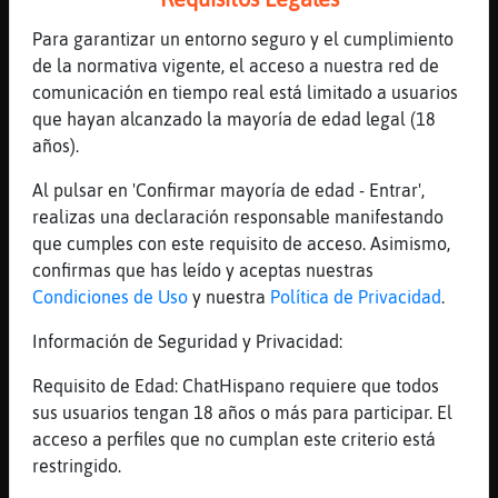
[15:37]
Buho\SinRespeto
Para garantizar un entorno seguro y el cumplimiento
Que excusa
de la normativa vigente, el acceso a nuestra red de
[15:37]
Mosca\Letal
comunicación en tiempo real está limitado a usuarios
Hasta las 17:30 no salgo
que hayan alcanzado la mayoría de edad legal (18
[15:38]
Buho\SinRespeto
años).
Bueno
Al pulsar en 'Confirmar mayoría de edad - Entrar',
[15:38]
Buho\SinRespeto
realizas una declaración responsable manifestando
Se esperar
que cumples con este requisito de acceso. Asimismo,
[15:38]
Buho\SinRespeto
confirmas que has leído y aceptas nuestras
Te apetece?
Condiciones de Uso
y nuestra
Política de Privacidad
.
[15:38]
Buho\SinRespeto
Información de Seguridad y Privacidad:
O pasas?
Requisito de Edad: ChatHispano requiere que todos
[15:38]
Mosca\Letal
sus usuarios tengan 18 años o más para participar. El
Ok, miro mi agenda a ver si tengo un hueco
acceso a perfiles que no cumplan este criterio está
[15:38]
Mosca\Letal
restringido.
XD