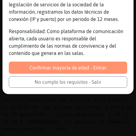
9 )
legislación de servicios de la sociedad de la
[12:01]
Raton-Fugaz
información, registramos los datos técnicos de
Estadísticas actualizadas por Raton-Fugaz.
conexión (IP y puerto) por un periodo de 12 meses.
Visite las estadísticas en
Responsabilidad: Como plataforma de comunicación
https://www.winstats.es/stats/navarra.html
abierta, cada usuario es responsable del
[12:01]
Caiman{DelMonton
cumplimiento de las normas de convivencia y del
y lo de las alcachofas cuando es
contenido que genera en las salas.
[12:02]
Culebra_SinRespeto
nose
Confirmar mayoría de edad - Entrar
[12:02]
Culebra_SinRespeto
No cumplo los requisitos - Salir
.lineas
[12:02]
Raton-Fugaz
Culebra_SinRespeto ha escrito 2371 líneas,
el 0.013% de las lineas del canal y está en
la 2º posición . .Línea aleatoria: ( 14.3.
16:20 ) (CENSURADO) .Si quieres el Ranking
entero escribe : !Web