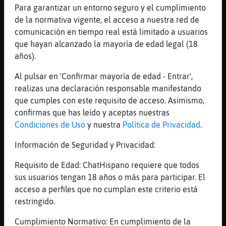
es unm apersona y otra de ayudante y vamos
Para garantizar un entorno seguro y el cumplimiento
6 personas y estamos 6 dias navegando
de la normativa vigente, el acceso a nuestra red de
[12:00]
Caiman{DelMonton
comunicación en tiempo real está limitado a usuarios
ya me gustaria
que hayan alcanzado la mayoría de edad legal (18
años).
[12:00]
Culebra_SinRespeto
has mirao por google a ver si sale algo?
Al pulsar en 'Confirmar mayoría de edad - Entrar',
[12:00]
Caiman{DelMonton
realizas una declaración responsable manifestando
hay uan persona que fueron asi
que cumples con este requisito de acceso. Asimismo,
confirmas que has leído y aceptas nuestras
[12:01]
Caiman{DelMonton
Condiciones de Uso
y nuestra
Política de Privacidad
.
igual en barc3elona o mallorca si hay
[12:01]
Raton-Fugaz
Información de Seguridad y Privacidad:
Resumen de estadísticas - Los que más han
Requisito de Edad: ChatHispano requiere que todos
escrito hoy -> MetalikoTattu190 ( 52 ),
sus usuarios tengan 18 años o más para participar. El
elenatransexual ( 51), Txuki_ ( 41),
acceso a perfiles que no cumplan este criterio está
maduro58- ( 29), jubiladooo ( 17),
restringido.
Culebra_SinRespeto ( 11), Mikka_tio ( 11),
Jesus66 ( 10), Cobo ( 10), Rata_Paciente (
Cumplimiento Normativo: En cumplimiento de la