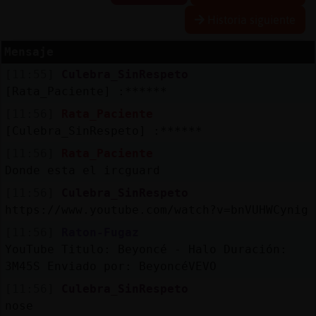
Historia siguiente
Mensaje
Reserva
[11:55]
Culebra_SinRespeto
alias
[Rata_Paciente] :******
[11:56]
Rata_Paciente
[Culebra_SinRespeto] :******
Actuali
[11:56]
Rata_Paciente
contras
Donde esta el ircguard
[11:56]
Culebra_SinRespeto
https://www.youtube.com/watch?v=bnVUHWCynig
Actuali
[11:56]
Raton-Fugaz
IP
YouTube Titulo: Beyoncé - Halo Duración:
virtual
3M45S Enviado por: BeyoncéVEVO
[11:56]
Culebra_SinRespeto
nose