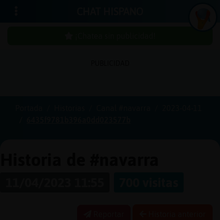
CHAT HISPANO
¡Chatea sin publicidad!
PUBLICIDAD
Iniciar
sesión
Portada
Historias
Canal #navarra
2023-04-11
6435f9781b396a0dd023577b
¡Chatea
sin
publici
Historia de #navarra
11/04/2023 11:55
700 visitas
Crear
una
Reportar
Historia anterior
cuenta