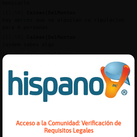
benicarlo
[11:59]
Caiman{DelMonton
hay abrcos que se alquilan co ripulacion
para 6 personas
[11:59]
Caiman{DelMonton
jaydem sabes algo
[11:59]
Caiman{DelMonton
o es un puerto pequeño
[11:59]
Culebra_SinRespeto
ni idea
[11:59]
Culebra_SinRespeto
no soy de pe񩳣ola xD
[12:00]
Raton-Fugaz
Realización de estadísticas en curso.
Solicitadas por: Raton-Fugaz.
Acceso a la Comunidad: Verificación de
Requisitos Legales
[12:00]
Caiman{DelMonton