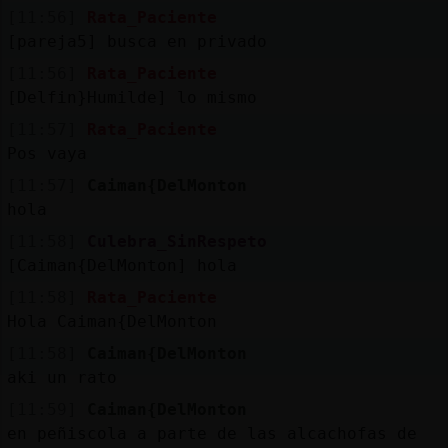
Mis
[11:56]
Rata_Paciente
blogs
[pareja5] busca en privado
[11:56]
Rata_Paciente
[Delfin}Humilde] lo mismo
Mis
[11:57]
Rata_Paciente
foros
Pos vaya
[11:57]
Caiman{DelMonton
hola
Registr
[11:58]
Culebra_SinRespeto
un
[Caiman{DelMonton] hola
canal
[11:58]
Rata_Paciente
Hola Caiman{DelMonton
[11:58]
Caiman{DelMonton
aki un rato
Más
gestion
[11:59]
Caiman{DelMonton
en peñiscola a parte de las alcachofas de