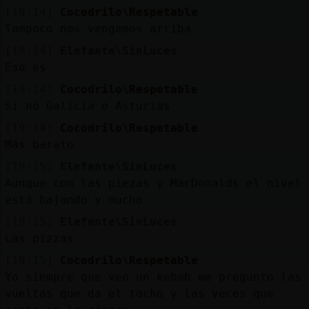
Mis
[19:14]
Cocodrilo\Respetable
blogs
Tampoco nos vengamos arriba
[19:14]
Elefante\SinLuces
Eso es
Mis
[19:14]
Cocodrilo\Respetable
foros
Si no Galicia o Asturias
[19:14]
Cocodrilo\Respetable
Más barato
Registr
[19:15]
Elefante\SinLuces
un
Aunque con las piezas y MacDonalds el nivel
canal
está bajando y mucho
[19:15]
Elefante\SinLuces
Las pizzas
[19:15]
Cocodrilo\Respetable
Más
Yo siempre que veo un kebab me pregunto las
gestion
vueltas que da el tocho y las veces que