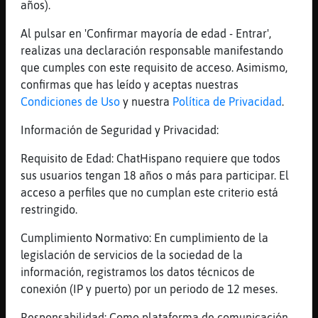
Cada día hay más
años).
[19:17]
Cocodrilo\Respetable
Al pulsar en 'Confirmar mayoría de edad - Entrar',
Alguno ha cerrado aqui
realizas una declaración responsable manifestando
[19:18]
Cocodrilo\Respetable
que cumples con este requisito de acceso. Asimismo,
Pero si
confirmas que has leído y aceptas nuestras
Condiciones de Uso
y nuestra
Política de Privacidad
.
[19:18]
Cocodrilo\Respetable
Son fáciles de montar
Información de Seguridad y Privacidad:
[19:18]
Cocodrilo\Respetable
Requisito de Edad: ChatHispano requiere que todos
Y las birras baratas atraen
sus usuarios tengan 18 años o más para participar. El
[19:18]
Elefante\SinLuces
acceso a perfiles que no cumplan este criterio está
Lo tradicionales se cierran por precios y
restringido.
los kebab y MacDonalds y burger King
parriba
Cumplimiento Normativo: En cumplimiento de la
legislación de servicios de la sociedad de la
[19:18]
Elefante\SinLuces
información, registramos los datos técnicos de
Puto dinero
conexión (IP y puerto) por un periodo de 12 meses.
[19:18]
Cocodrilo\Respetable
Es que son más económicos
Responsabilidad: Como plataforma de comunicación