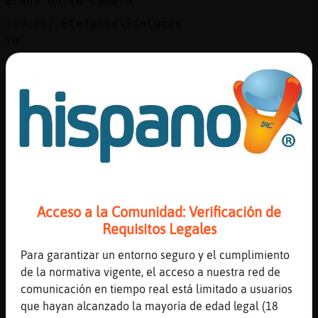
acaba en la cámara
[19:16]
Elefante\SinLuces
Ya
[19:16]
Elefante\SinLuces
Los turkos
[19:16]
Cocodrilo\Respetable
Que no son turcos
[19:16]
Elefante\SinLuces
Los kebab
[19:16]
Cocodrilo\Respetable
No se
Acceso a la Comunidad: Verificación de
[19:16]
Cocodrilo\Respetable
Requisitos Legales
Por ahi
Para garantizar un entorno seguro y el cumplimiento
[19:16]
Elefante\SinLuces
de la normativa vigente, el acceso a nuestra red de
Eso
comunicación en tiempo real está limitado a usuarios
[19:17]
Elefante\SinLuces
que hayan alcanzado la mayoría de edad legal (18