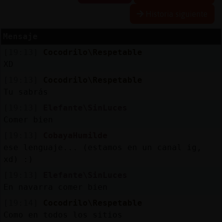
Historia siguiente
Mensaje
Reserva
[19:13]
Cocodrilo\Respetable
alias
XD
[19:13]
Cocodrilo\Respetable
Tu sabrás
Actuali
[19:13]
Elefante\SinLuces
contras
Comer bien
[19:13]
CobayaHumilde
ese lenguaje... (estamos en un canal ig,
Actuali
xd) :)
IP
[19:13]
Elefante\SinLuces
virtual
En navarra comer bien
[19:14]
Cocodrilo\Respetable
Como en todos los sitios