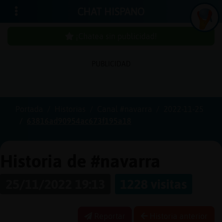
CHAT HISPANO
¡Chatea sin publicidad!
PUBLICIDAD
Iniciar
sesión
Portada
Historias
Canal #navarra
2022-11-25
63816ad90954ac673f195a18
¡Chatea
sin
publici
Historia de #navarra
25/11/2022 19:13
1228 visitas
Crear
una
Reportar
Historia anterior
cuenta