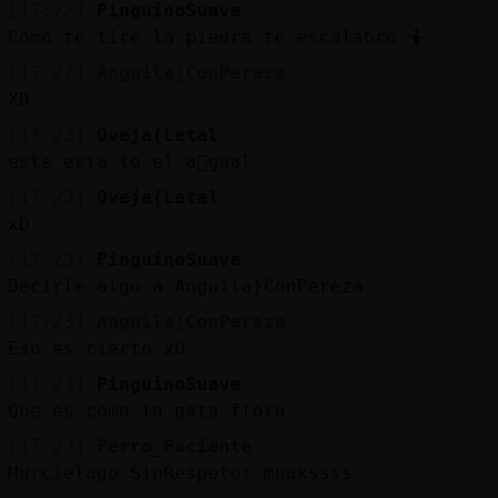
[17:22]
PinguinoSuave
Como te tire la piedra te escalabro 🤷
[17:22]
Anguila}ConPereza
XD
[17:23]
Oveja{Letal
este esta to el a񯠩gual
[17:23]
Oveja{Letal
xD
[17:23]
PinguinoSuave
Decirle algo a Anguila}ConPereza
[17:23]
Anguila}ConPereza
Eso es cierto xD
[17:23]
PinguinoSuave
Que es como la gata flora
[17:23]
Perro_Paciente
Murcielago-SinRespeto: muakssss