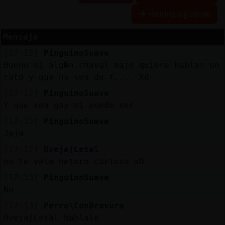
Historia siguiente
Mensaje
Reserva
[17:12]
PinguinoSuave
alias
Bueno si alg�n chaval majo quiere hablar un
rato y que no sea de f.... Xd
[17:12]
PinguinoSuave
Actuali
Y que sea gay si puede ser
contras
[17:12]
PinguinoSuave
Jaja
[17:12]
Oveja{Letal
Actuali
no te vale hetero curioso xD
IP
[17:13]
PinguinoSuave
virtual
No
[17:13]
Perro\ConBravura
Oveja{Letal hablale