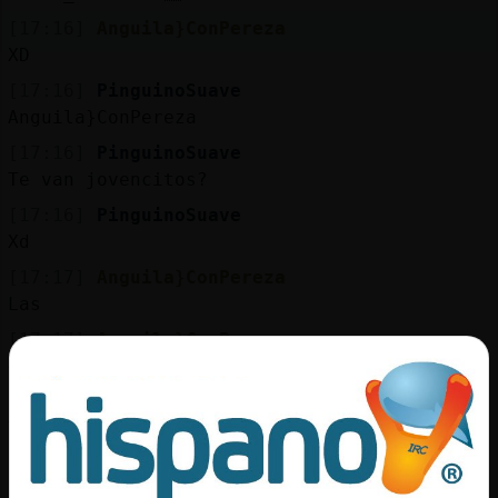
[17:16]
Anguila}ConPereza
XD
[17:16]
PinguinoSuave
Anguila}ConPereza
[17:16]
PinguinoSuave
Te van jovencitos?
[17:16]
PinguinoSuave
Xd
[17:17]
Anguila}ConPereza
Las
[17:17]
Anguila}ConPereza
+18 nada raro
[17:17]
PinguinoSuave
Vaya tela
[17:17]
Pantera-Enorme
O.o