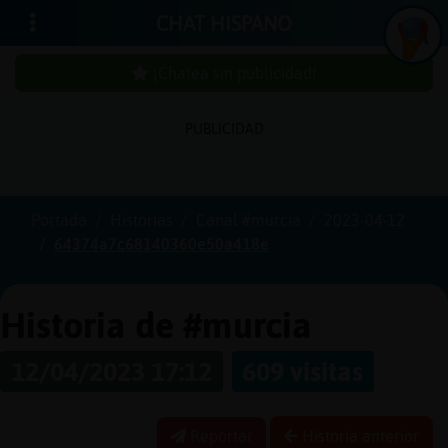
CHAT HISPANO
¡Chatea sin publicidad!
PUBLICIDAD
Iniciar
sesión
Portada
Historias
Canal #murcia
2023-04-12
64374a7c68140360e50a418e
¡Chatea
sin
publici
Historia de #murcia
12/04/2023 17:12
609 visitas
Crear
una
Reportar
Historia anterior
cuenta