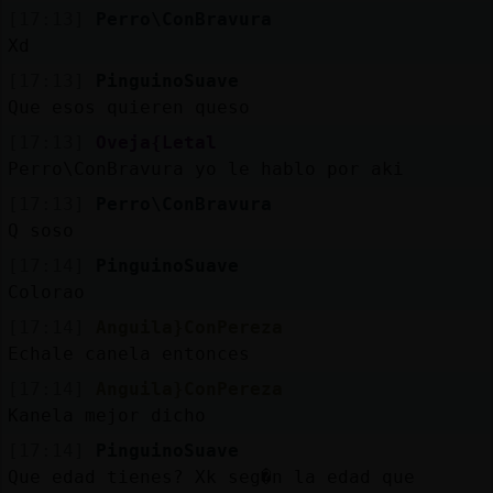
Mis
[17:13]
Perro\ConBravura
blogs
Xd
[17:13]
PinguinoSuave
Que esos quieren queso
Mis
[17:13]
Oveja{Letal
foros
Perro\ConBravura yo le hablo por aki
[17:13]
Perro\ConBravura
Q soso
Registr
[17:14]
PinguinoSuave
un
Colorao
canal
[17:14]
Anguila}ConPereza
Echale canela entonces
[17:14]
Anguila}ConPereza
Kanela mejor dicho
Más
gestion
[17:14]
PinguinoSuave
Que edad tienes? Xk seg�n la edad que