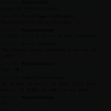
[17:23]
Oveja{Letal
Anguila}ConPereza algo!
[17:23]
Murcielago-SinRespeto
Muackssssssss Perro_Paciente
[17:24]
PinguinoSuave
La gata flora y el son primos hermanos
[17:24]
Perro_Paciente
Hay tantos primos hermanos y aun no lo
saben
[17:24]
PinguinoSuave
Pues s�
[17:25]
Anguila}ConPereza
No se que le pasa a la gata flora pero
bueno, tu debes de saberlo muy bien
[17:25]
PinguinoSuave
Tu