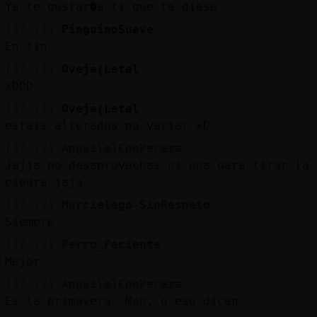
Ya te gustar�a ti que te diese
[17:21]
PinguinoSuave
En fin
[17:21]
Oveja{Letal
xDDD
[17:21]
Oveja{Letal
estais alterados pa variar xD
[17:22]
Anguila}ConPereza
Jajja no desaprovechas ni una oara tirar la
piedra jaja
[17:22]
Murcielago-SinRespeto
Siempre
[17:22]
Perro_Paciente
Mejor
[17:22]
Anguila}ConPereza
Es la primavera Man, o eso dicen