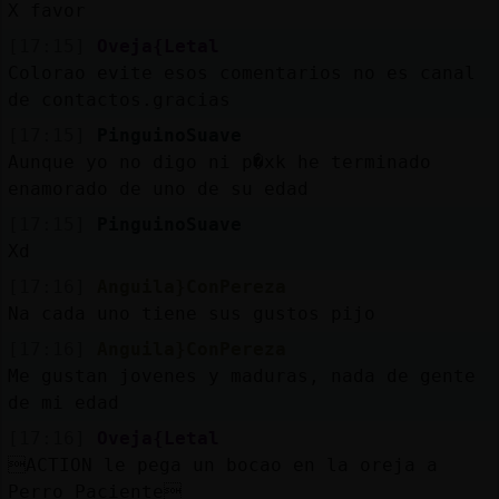
X favor
[17:15]
Oveja{Letal
Colorao evite esos comentarios no es canal
de contactos.gracias
[17:15]
PinguinoSuave
Aunque yo no digo ni p�xk he terminado
enamorado de uno de su edad
[17:15]
PinguinoSuave
Xd
[17:16]
Anguila}ConPereza
Na cada uno tiene sus gustos pijo
[17:16]
Anguila}ConPereza
Me gustan jovenes y maduras, nada de gente
de mi edad
[17:16]
Oveja{Letal
ACTION le pega un bocao en la oreja a
Perro_Paciente