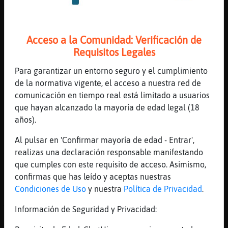
[17:18]
PinguinoSuave
Deber� de banearte del chat
Acceso a la Comunidad: Verificación de
[17:18]
Anguila}ConPereza
Requisitos Legales
Es coña, es por lo deo genaro aquel que ha
dicho que le iban jovencitos y maduritas Xd
Para garantizar un entorno seguro y el cumplimiento
[17:18]
PinguinoSuave
de la normativa vigente, el acceso a nuestra red de
X hetero digo
comunicación en tiempo real está limitado a usuarios
que hayan alcanzado la mayoría de edad legal (18
[17:19]
Anguila}ConPereza
años).
Pues sí, si me banean no estaria mal
[17:19]
Anguila}ConPereza
Al pulsar en 'Confirmar mayoría de edad - Entrar',
Asi no te tengo que aguantar más
realizas una declaración responsable manifestando
que cumples con este requisito de acceso. Asimismo,
[17:19]
PinguinoSuave
confirmas que has leído y aceptas nuestras
Pero si te encanto que ladras
Condiciones de Uso
y nuestra
Política de Privacidad
.
[17:20]
Rata-Especial
Ya tais peleando?
Información de Seguridad y Privacidad:
[17:20]
PinguinoSuave