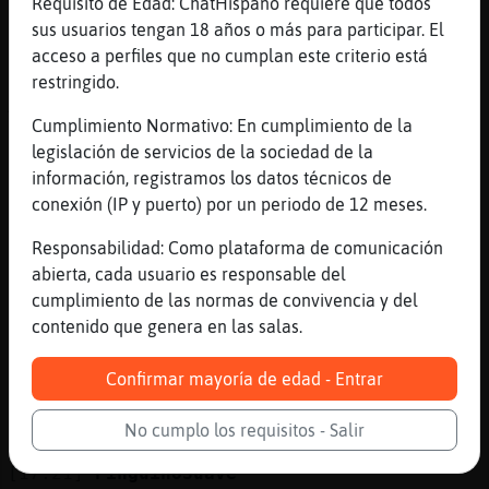
Requisito de Edad: ChatHispano requiere que todos
Si Rata-Especial y despu鳠en la cama la
sus usuarios tengan 18 años o más para participar. El
reconciliaci�n
acceso a perfiles que no cumplan este criterio está
[17:20]
Rata-Especial
restringido.
Ahhhh entonces genial
Cumplimiento Normativo: En cumplimiento de la
[17:20]
PinguinoSuave
legislación de servicios de la sociedad de la
Jaja
información, registramos los datos técnicos de
[17:21]
Anguila}ConPereza
conexión (IP y puerto) por un periodo de 12 meses.
Que ladras dice el genares, se pasa la
Responsabilidad: Como plataforma de comunicación
tarde dandome la vara jajaja
abierta, cada usuario es responsable del
[17:21]
Oveja{Letal
cumplimiento de las normas de convivencia y del
q estas liando con tanto nick xD
contenido que genera en las salas.
[17:21]
Perro_Paciente
Pos poniendo el mio
Confirmar mayoría de edad - Entrar
[17:21]
Perro_Paciente
No cumplo los requisitos - Salir
Si molesta es lo q hay
[17:21]
PinguinoSuave