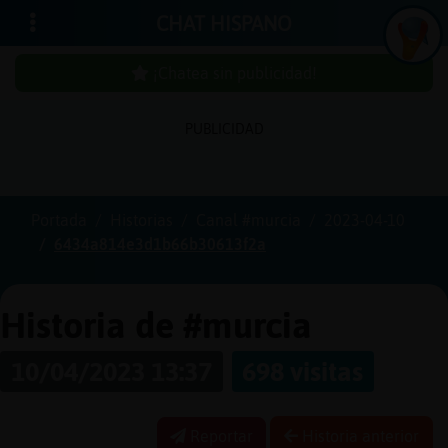
CHAT HISPANO
¡Chatea sin publicidad!
PUBLICIDAD
Iniciar
sesión
Portada
Historias
Canal #murcia
2023-04-10
6434a814e3d1b66b30613f2a
¡Chatea
sin
publici
Historia de #murcia
10/04/2023 13:37
698 visitas
Crear
una
Reportar
Historia anterior
cuenta