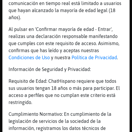
comunicación en tiempo real está limitado a usuarios
[13:40]
Jirafa}Paciente
que hayan alcanzado la mayoría de edad legal (18
se usa telegram para trampear
años).
[13:40]
Jirafa}Paciente
el guasap es para los amigos/as
Al pulsar en 'Confirmar mayoría de edad - Entrar',
realizas una declaración responsable manifestando
[13:40]
GallinaVerde
que cumples con este requisito de acceso. Asimismo,
Yo solo doy Skype a hackers
confirmas que has leído y aceptas nuestras
[13:40]
Serpiente\ConPereza
Condiciones de Uso
y nuestra
Política de Privacidad
.
google meet hagout o como se llame
Información de Seguridad y Privacidad:
[13:40]
Serpiente\ConPereza
debo tener el tuyo GallinaVerde
Requisito de Edad: ChatHispano requiere que todos
[13:40]
Jirafa}Paciente
sus usuarios tengan 18 años o más para participar. El
pero alguien uso el hagout alguna ve?
acceso a perfiles que no cumplan este criterio está
restringido.
[13:40]
Serpiente\ConPereza
si
Cumplimiento Normativo: En cumplimiento de la
[13:40]
Jirafa}Paciente
legislación de servicios de la sociedad de la
en mi vida
información, registramos los datos técnicos de