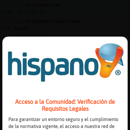
Mis
[13:38]
GallinaVerde
blogs
Sexy es sugerir
[13:38]
Serpiente\ConPereza
son modas
Mis
[13:38]
GallinaVerde
foros
Y muy incómodo si
[13:38]
Serpiente\ConPereza
algún día volverán las lechuguillas
Registr
[13:38]
GallinaVerde
un
Deje de ponerme las a las dos semanas
canal
[13:39]
Jirafa}Paciente
ya cerr頥l guasap web
Acceso a la Comunidad: Verificación de
[13:39]
Serpiente\ConPereza
Requisitos Legales
lo importante es tu cerebro Ignacio-nudista
Más
gestion
[13:40]
Jirafa}Paciente
Para garantizar un entorno seguro y el cumplimiento
[chico34_soloo] ya no se usa skype
de la normativa vigente, el acceso a nuestra red de