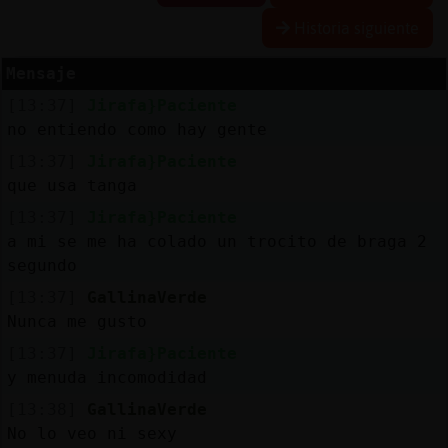
Historia siguiente
Mensaje
Reserva
[13:37]
Jirafa}Paciente
alias
no entiendo como hay gente
[13:37]
Jirafa}Paciente
que usa tanga
Actuali
[13:37]
Jirafa}Paciente
contras
a mi se me ha colado un trocito de braga 2
segundo
[13:37]
GallinaVerde
Actuali
Nunca me gusto
IP
[13:37]
Jirafa}Paciente
virtual
y menuda incomodidad
[13:38]
GallinaVerde
No lo veo ni sexy