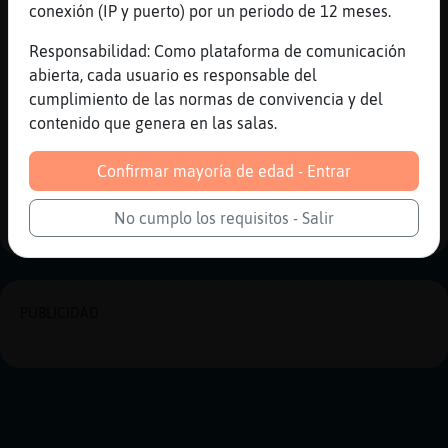
conexión (IP y puerto) por un periodo de 12 meses.
[13:41]
GallinaVerde
Entonces debes tener fotos mías sexys
Responsabilidad: Como plataforma de comunicación
[13:41]
Serpiente\ConPereza
abierta, cada usuario es responsable del
no, las borro enseguida antes de tener
cumplimiento de las normas de convivencia y del
daños cerebrlñaes a largo ploazo
contenido que genera en las salas.
Reportar
Historia anterior
Confirmar mayoría de edad - Entrar
Historia siguiente
No cumplo los requisitos - Salir
PUBLICIDAD