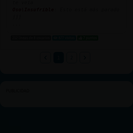
te veia
Oso\Insufrible
: Esto está más parado
jjj
...
212 líneas de 8 usuarios
877 visitas
7 puntos
1
2
PUBLICIDAD