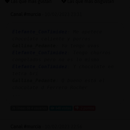
Las que más gustan
Las que más disgustan
Canal #murcia
-
10/02/2023 23:31
Reserva
Elefante_ConTimidez
: Me apetece
alias
chocolate caliente y porras
Gallina_Pedante
: Yo tengo uvas
Elefante_ConTimidez
: Tengo churros
Actuali
congelados pero no es lo mismo
contras
Elefante_ConTimidez
: Y chocolate en
tetra bri
Gallina_Pedante
: Q bueno está el
chocolate d Ferrero Rocher
Actuali
...
IP
virtual
26 líneas de 4 usuarios
648 visitas
-2 puntos
Canal #murcia
-
10/02/2023 22:56