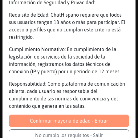
Información de Seguridad y Privacidad:
Canal #murcia
-
10/02/2023 19:54
Requisito de Edad: ChatHispano requiere que todos
Zebra\Veloz
: Imposible vaya grrrr
sus usuarios tengan 18 años o más para participar. El
Rata}Pedante
: Zebra\Veloz si yo te
acceso a perfiles que no cumplan este criterio está
contara...
restringido.
Rata}Pedante
: joder q frio se me
Cumplimiento Normativo: En cumplimiento de la
quitan las ganas d fumar
legislación de servicios de la sociedad de la
Zebra\Veloz
: Hace tela eh
información, registramos los datos técnicos de
Zebra\Veloz
: Y ventolera
conexión (IP y puerto) por un periodo de 12 meses.
...
Responsabilidad: Como plataforma de comunicación
55 líneas de 3 usuarios
853 visitas
-7 puntos
abierta, cada usuario es responsable del
cumplimiento de las normas de convivencia y del
contenido que genera en las salas.
Canal #murcia
-
10/02/2023 15:19
Confirmar mayoría de edad - Entrar
Delfin_ConBravura
: Si, Rata{Real es
de Cartagena y le gusta ponerse de
No cumplo los requisitos - Salir