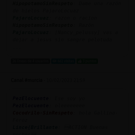
HipopotamoSinRespeto
: Dame una razón
de hielos PajaroLocuaz
PajaroLocuaz
: razon o racion
HipopotamoSinRespeto
: Razón
PajaroLocuaz
: [Nancy_pelussy] vas a
dejar a jesus sin sangre pelotuda
...
26 líneas de 4 usuarios
661 visitas
3 puntos
Canal #murcia
-
10/02/2023 21:59
PezElocuente
: Ese soy yo
PezElocuente
: oleeeeeeee
Cocodrilo-SinRespeto
: hola Gallina-
Feroz
Lince{Brillante
: ACTION Buenas
noches