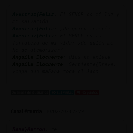
Mis
blogs
Avestruz{Feliz
: El SEÑOR es mi luz y
mi salvación;
Avestruz{Feliz
: ¿de quién temeré?
Avestruz{Feliz
: El SEÑOR es la
Mis
fortaleza de mi vida; ¿de quién me
foros
he de atemorizar?
Anguila_Elocuente
: dios no existe
Anguila_Elocuente
: Serpiente{Breve:
Registr
venga que mañana toca el Jaen
un
...
canal
26 líneas de 3 usuarios
853 visitas
-15 puntos
Canal #murcia
-
10/02/2023 22:29
Más
gestion
Rana}Marron
: re