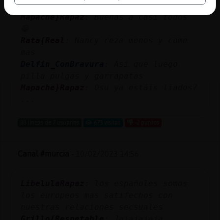
rodillas entre la maleza
Mapache}Rapaz
: Buenas a casi todos
😁
Rata{Real
: Nancy reza menos y come
mas
Delfin_ConBravura
: Asi que luego
pilla pulgas y garrapatas
Mapache}Rapaz
: Osu ya estáis liados?
...
88 líneas de 7 usuarios
673 visitas
-2 puntos
Canal #murcia
-
10/02/2023 14:56
LibelulaRapaz
: los españoles somos
los europeos mas satifechos con
nuestras relaciones secsuales
Grillo{Respetable
: Jajajajaja