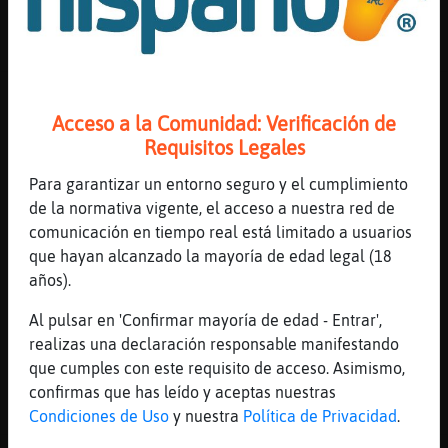
51 líneas de 4 usuarios
617 visitas
2 puntos
Canal #murcia
-
10/02/2023 20:13
Acceso a la Comunidad: Verificación de
Requisitos Legales
EstrellaDeMar-Enorme
: Lobo_Fugaz pa
madrid
Para garantizar un entorno seguro y el cumplimiento
Lobo_Fugaz
: A la nieve...
de la normativa vigente, el acceso a nuestra red de
Valdesky... XDDD
comunicación en tiempo real está limitado a usuarios
EstrellaDeMar-Enorme
: la nieve la
que hayan alcanzado la mayoría de edad legal (18
pongo yo
años).
EstrellaDeMar-Enorme
: xD
Al pulsar en 'Confirmar mayoría de edad - Entrar',
EstrellaDeMar-Enorme
: tengo corcho
realizas una declaración responsable manifestando
...
que cumples con este requisito de acceso. Asimismo,
confirmas que has leído y aceptas nuestras
39 líneas de 3 usuarios
612 visitas
6 puntos
Condiciones de Uso
y nuestra
Política de Privacidad
.