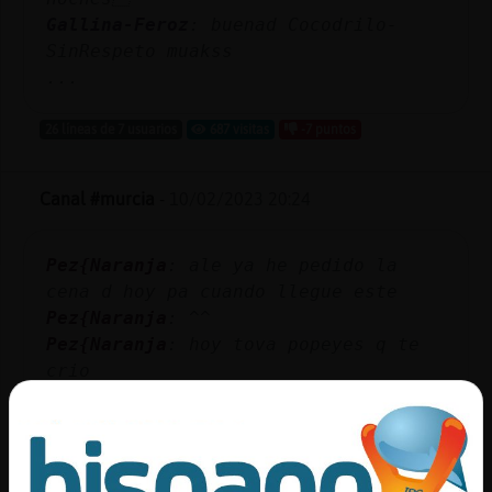
Gallina-Feroz
: buenad Cocodrilo-
SinRespeto muakss
...
26 líneas de 7 usuarios
687 visitas
-7 puntos
Canal #murcia
-
10/02/2023 20:24
Pez{Naranja
: ale ya he pedido la
cena d hoy pa cuando llegue este
Pez{Naranja
: ^^
Pez{Naranja
: hoy tova popeyes q te
crio
Pez{Naranja
: toca*
Pez{Naranja
: TOni43 gracias por la
informacion muy amable
...