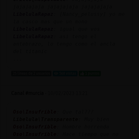
jajajajaja jajajajaja jajajajaja
LibelulaRapaz
: [Nancy_pelussy] yo me
la casco mas que un mono
LibelulaRapaz
: igual que vos
LibelulaRapaz
: asi tengo el
antebrazo, lo tengo como el ancla
del titanic
...
25 líneas de 2 usuarios
568 visitas
1 puntos
Canal #murcia
-
10/02/2023 13:21
Oso\Insufrible
: Que tal???
Libelula\Transparente
: Muy bien
Oso\Insufrible
: Hombre horrenda
Oso\Insufrible
: Hace tiempo que no