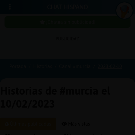
CHAT HISPANO
¡Chatea sin publicidad!
PUBLICIDAD
Iniciar
sesión
Portada
Historias
Canal #murcia
2023-02-10
¡Chatea
sin
Historias de #murcia el
publici
10/02/2023
Crear
Últimas publicadas
Más vistas
una
cuenta