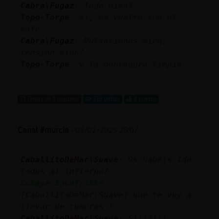
Cabra\Fugaz
: Todo bien?
Topo-Torpe
: si, he vuelto con el
cafe
Cabra\Fugaz
: Pulsaciones bien,
tensión bien?
Topo-Torpe
: y la dentadura limpia
...
71 líneas de 8 usuarios
769 visitas
8 puntos
Canal #murcia
-
09/02/2023 20:07
CaballitoDeMar\Suave
: Os habéis ido
todos al infierno?
Cobaya_Insufrible
:
[CaballitoDeMar\Suave] que te voy a
llevar de compras !
CaballitoDeMar\Suave
: Siiiiiii