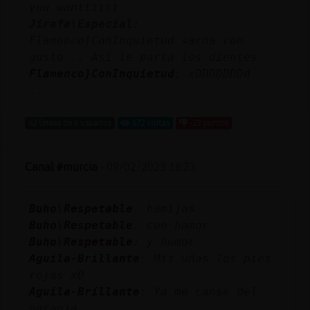
you wantttttt
Jirafa\Especial
:
Flamenco}ConInquietud sarna con
gusto... Así le parta los dientes
Flamenco}ConInquietud
: xDDDDDDDd
...
62 líneas de 6 usuarios
672 visitas
-23 puntos
Canal #murcia
-
09/02/2023 18:23
Buho\Respetable
: hamijos
Buho\Respetable
: con hamor
Buho\Respetable
: y humor
Aguila-Brillante
: Mis uñas los pies
rojas xD
Aguila-Brillante
: Ya me canse del
naranja