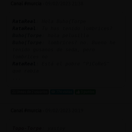
Mis
Canal #murcia
-
09/02/2023 21:38
blogs
RataReal
: Hola Buho{Torpe
RataReal
: Tu has tenido lombrices?
Buho{Torpe
: hola pelusilla
Mis
Buho{Torpe
: lombrices? no. Bueno he
foros
tenido gusanos de seda, pero
lombrices no
RataReal
: Está el pobre ^PiCoReS^
Registr
que rabia
un
...
canal
21 líneas de 2 usuarios
774 visitas
3 puntos
Canal #murcia
-
09/02/2023 20:19
Más
gestion
Topo-Torpe
: yastoy