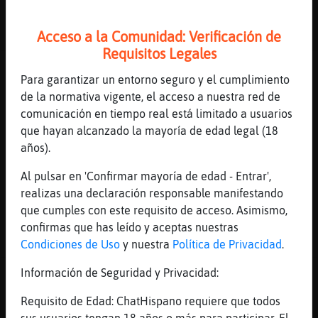
107 líneas de 7 usuarios
677 visitas
-8 puntos
Acceso a la Comunidad: Verificación de
Requisitos Legales
Canal #murcia
-
09/02/2023 19:41
Para garantizar un entorno seguro y el cumplimiento
de la normativa vigente, el acceso a nuestra red de
PanteraConPereza
: c
comunicación en tiempo real está limitado a usuarios
PanteraConPereza
: r
que hayan alcanzado la mayoría de edad legal (18
PanteraConPereza
: i
años).
Aguila-Sensible
: pues ketchup
Al pulsar en 'Confirmar mayoría de edad - Entrar',
Aguila-Sensible
: dale!
realizas una declaración responsable manifestando
...
que cumples con este requisito de acceso. Asimismo,
confirmas que has leído y aceptas nuestras
23 líneas de 3 usuarios
608 visitas
2 puntos
Condiciones de Uso
y nuestra
Política de Privacidad
.
Información de Seguridad y Privacidad:
Canal #murcia
-
09/02/2023 18:49
Requisito de Edad: ChatHispano requiere que todos
Perro{Marron
: red flag chico30Novato
sus usuarios tengan 18 años o más para participar. El