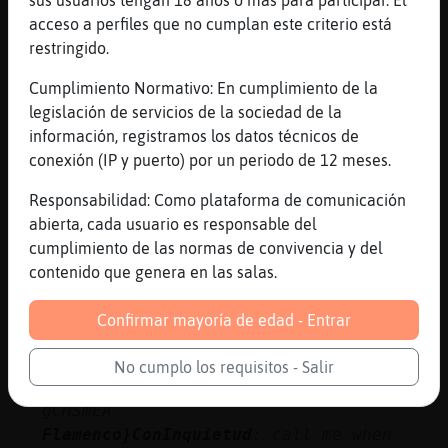
Perro{Marron
: se va fuera
acceso a perfiles que no cumplan este criterio está
Perro{Marron
: fin
restringido.
Perro{Marron
: no se continua con
Cumplimiento Normativo: En cumplimiento de la
relaciones toxicas !
legislación de servicios de la sociedad de la
PanteraNaranja
: Perro{Marron: es lo
información, registramos los datos técnicos de
que busca xikilla, es k no lo ves?
conexión (IP y puerto) por un periodo de 12 meses.
...
Responsabilidad: Como plataforma de comunicación
341 líneas de 12 usuarios
747 visitas
-9 puntos
abierta, cada usuario es responsable del
cumplimiento de las normas de convivencia y del
contenido que genera en las salas.
Canal #murcia
-
09/02/2023 18:29
Confirmar mayoría de edad - Entrar
Lobo_Verde
: hola hola como andan?
Flamenco}ConInquietud
:
No cumplo los requisitos - Salir
https://www.youtube.com/watch?v=AEG-
gCHSmEA
Flamenco}ConInquietud
: call me when