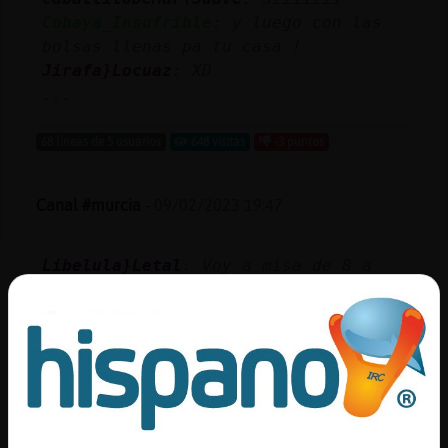
Cobaya_Insufrible
: y luego con las
bolsas llenas pa tu casa !
Jirafa}Locuaz
: XD
...
68 líneas de 5 usuarios
648 visitas
-3 puntos
Canal #murcia
-
09/02/2023 19:47
Libelula}Letal
: Voy a misa de 8 a
ver si me dan unas ostias y un
poquito de vino
Gata{Fugaz
: la hostia yo !
Gata{Fugaz
: u ostia
Gata{Fugaz
: o guant�
Gata{Fugaz
: o algo
...