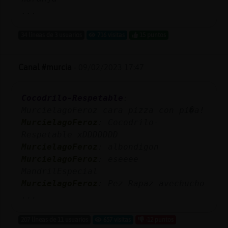
...
34 líneas de 3 usuarios
716 visitas
15 puntos
Canal #murcia
-
09/02/2023 17:47
Cocodrilo-Respetable
:
MurcielagoFeroz cara pizza con pi�a!
MurcielagoFeroz
: Cocodrilo-
Respetable xDDDDDDD
MurcielagoFeroz
: albondigon
MurcielagoFeroz
: eseeee
MandrilEspecial
MurcielagoFeroz
: Pez-Rapaz avechucho
...
207 líneas de 11 usuarios
657 visitas
-12 puntos