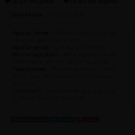
Las que más gustan
Las que más disgustan
Canal #murcia
-
09/02/2023 22:36
Reserva
Aguila-Verde
: [Murcielago{Azul] tu
alias
no eres generoso ? xdd
Aguila-Verde
: que malo eres xdd
Murcielago{Azul
: Hola Aguila-Verde
Actuali
habichuelo xD que va yo to pa mi
contras
Topo}Enorme
: Murcielago{Azul: pata
palo, que termianaras astillaoooo,
ajajaja
Leon{Agil
: Topo}Enorme que tal ese
Actuali
g_lined como te sentó xD
IP
...
virtual
49 líneas de 7 usuarios
730 visitas
-5 puntos