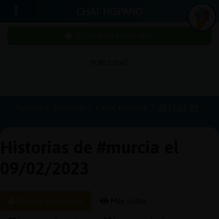
CHAT HISPANO
¡Chatea sin publicidad!
PUBLICIDAD
Iniciar
sesión
Portada
Historias
Canal #murcia
2023-02-09
¡Chatea
sin
Historias de #murcia el
publici
09/02/2023
Crear
Últimas publicadas
Más vistas
una
cuenta