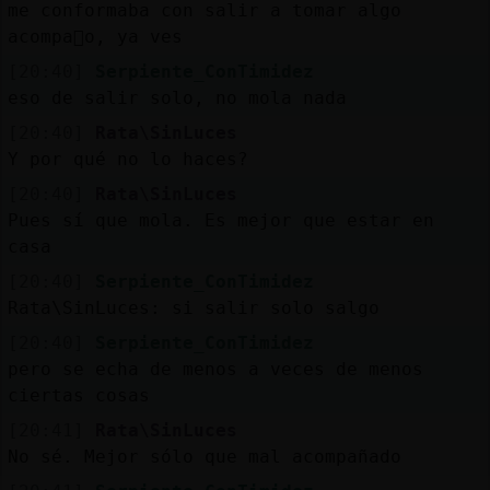
me conformaba con salir a tomar algo
acompa񡤰o, ya ves
[20:40]
Serpiente_ConTimidez
eso de salir solo, no mola nada
[20:40]
Rata\SinLuces
Y por qué no lo haces?
[20:40]
Rata\SinLuces
Pues sí que mola. Es mejor que estar en
casa
[20:40]
Serpiente_ConTimidez
Rata\SinLuces: si salir solo salgo
[20:40]
Serpiente_ConTimidez
pero se echa de menos a veces de menos
ciertas cosas
[20:41]
Rata\SinLuces
No sé. Mejor sólo que mal acompañado