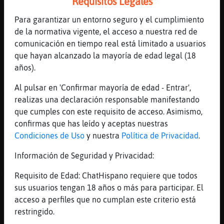
Requisitos Legales
mismo
Para garantizar un entorno seguro y el cumplimiento
[20:43]
Rata\SinLuces
de la normativa vigente, el acceso a nuestra red de
Eso suena bien
comunicación en tiempo real está limitado a usuarios
[20:44]
Serpiente_ConTimidez
que hayan alcanzado la mayoría de edad legal (18
Rata\SinLuces: digamos k volvi
años).
[20:44]
Rata\SinLuces
Al pulsar en 'Confirmar mayoría de edad - Entrar',
A veces hay que ir al infierno y volver
realizas una declaración responsable manifestando
para construir nuestro paraíso
que cumples con este requisito de acceso. Asimismo,
[20:45]
Rata\SinLuces
confirmas que has leído y aceptas nuestras
Buenas noches maduro. Suerte con lo que
Condiciones de Uso
y nuestra
Política de Privacidad
.
busque
Información de Seguridad y Privacidad:
[20:45]
Serpiente_ConTimidez
MaduroCT53:�nas
Requisito de Edad: ChatHispano requiere que todos
sus usuarios tengan 18 años o más para participar. El
[20:45]
Serpiente_ConTimidez
acceso a perfiles que no cumplan este criterio está
Rata\SinLuces: a veces, el Infierno, es el
restringido.
el Paraiso