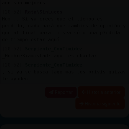
aun son mejoers
[20:52]
Rata\SinLuces
Hum... Sí ya crees que el tiempo es
perdido, nada hará que cambies de opinión y
que al final para ti sea sólo una p3rdida
de tiempo estar aquí
[20:52]
Serpiente_ConTimidez
_Hombre37amistad: aqui es charlar
[20:52]
Serpiente_ConTimidez
, si ya se busca lago mas los privis quizas
te ayuden
Reportar
Historia anterior
Historia siguiente