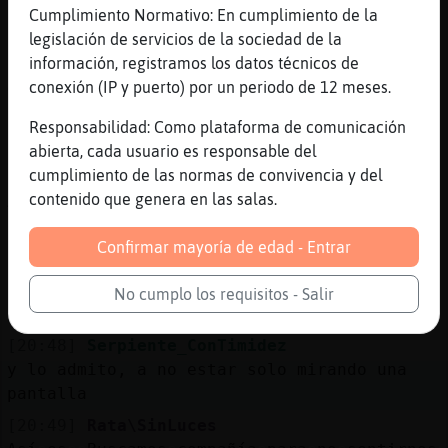
[20:45]
Serpiente_ConTimidez
Cumplimiento Normativo: En cumplimiento de la
de hecho es mi Paraiso
legislación de servicios de la sociedad de la
información, registramos los datos técnicos de
[20:46]
Rata\SinLuces
conexión (IP y puerto) por un periodo de 12 meses.
Generalmente se entra a buscar compañía
[20:46]
Rata\SinLuces
Responsabilidad: Como plataforma de comunicación
De cualquier clase
abierta, cada usuario es responsable del
cumplimiento de las normas de convivencia y del
[20:47]
Rata\SinLuces
contenido que genera en las salas.
Así es
[20:48]
Rata\SinLuces
Confirmar mayoría de edad - Entrar
Chicacharla, charlar también es acompañar
[20:48]
Serpiente_ConTimidez
No cumplo los requisitos - Salir
yo aki entro a reir
[20:48]
Serpiente_ConTimidez
y lo admito, a no estar solo mirando una
pantalla
[20:49]
Rata\SinLuces