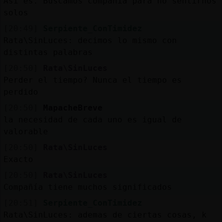
Así es. Buscamos compañía para no sentirnos
solos
[20:49]
Serpiente_ConTimidez
Rata\SinLuces: decimos lo mismo con
distintas palabras
[20:50]
Rata\SinLuces
Perder el tiempo? Nunca el tiempo es
perdido
[20:50]
MapacheBreve
la necesidad de cada uno es igual de
valorable
[20:50]
Rata\SinLuces
Exacto
[20:50]
Rata\SinLuces
Compañía tiene muchos significados
[20:51]
Serpiente_ConTimidez
Rata\SinLuces: ademas de ciertas cosas, k