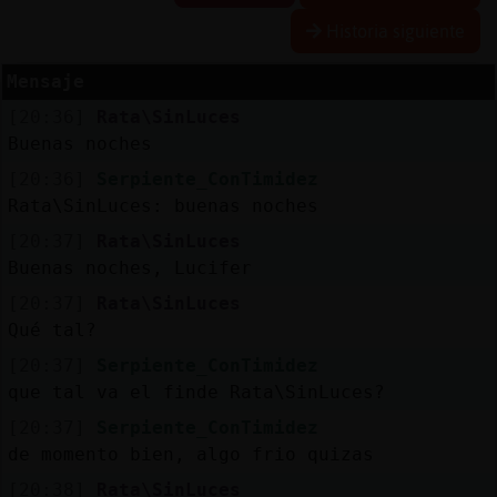
Historia siguiente
Mensaje
Reserva
[20:36]
Rata\SinLuces
alias
Buenas noches
[20:36]
Serpiente_ConTimidez
Rata\SinLuces: buenas noches
Actuali
[20:37]
Rata\SinLuces
contras
Buenas noches, Lucifer
[20:37]
Rata\SinLuces
Qué tal?
Actuali
[20:37]
Serpiente_ConTimidez
IP
que tal va el finde Rata\SinLuces?
virtual
[20:37]
Serpiente_ConTimidez
de momento bien, algo frio quizas
[20:38]
Rata\SinLuces