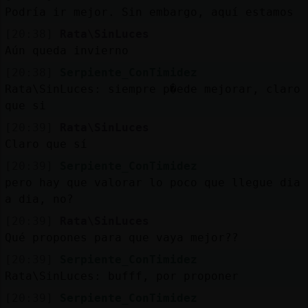
Mis
Podría ir mejor. Sin embargo, aquí estamos
blogs
[20:38]
Rata\SinLuces
Aún queda invierno
[20:38]
Serpiente_ConTimidez
Mis
Rata\SinLuces: siempre p�ede mejorar, claro
foros
que si
[20:39]
Rata\SinLuces
Claro que sí
Registr
[20:39]
Serpiente_ConTimidez
un
pero hay que valorar lo poco que llegue dia
canal
a dia, no?
[20:39]
Rata\SinLuces
Qué propones para que vaya mejor??
[20:39]
Serpiente_ConTimidez
Más
Rata\SinLuces: bufff, por proponer
gestion
[20:39]
Serpiente_ConTimidez