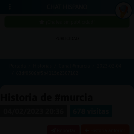
CHAT HISPANO
¡Chatea sin publicidad!
PUBLICIDAD
Iniciar
sesión
Portada
Historias
Canal #murcia
2023-02-04
63df0506bf5b4115d2307102
¡Chatea
sin
publici
Historia de #murcia
04/02/2023 20:36
678 visitas
Crear
una
Reportar
Historia anterior
cuenta