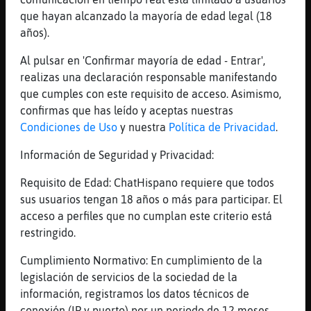
picoteo o como ya
que hayan alcanzado la mayoría de edad legal (18
años).
[13:13]
Ardilla_Verde
llamalo como quieras a las 10 y algo me lo
Al pulsar en 'Confirmar mayoría de edad - Entrar',
otomo y ya aguanto xd
realizas una declaración responsable manifestando
[13:14]
Avestruz_Agil
que cumples con este requisito de acceso. Asimismo,
ahh yo no
confirmas que has leído y aceptas nuestras
Condiciones de Uso
y nuestra
Política de Privacidad
.
[13:14]
Avestruz_Agil
no se me despierta el estomago
Información de Seguridad y Privacidad:
[13:14]
Ardilla_Verde
Requisito de Edad: ChatHispano requiere que todos
yo si si no me da el sueño jaja
sus usuarios tengan 18 años o más para participar. El
[13:14]
Ardilla_Verde
acceso a perfiles que no cumplan este criterio está
y yo a japon ºoº
restringido.
[13:16]
Avestruz_Agil
Cumplimiento Normativo: En cumplimiento de la
estais en mas canales ?
legislación de servicios de la sociedad de la
[13:16]
Avestruz_Agil
información, registramos los datos técnicos de
hay salseo'?
conexión (IP y puerto) por un periodo de 12 meses.