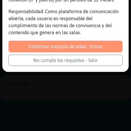
[13:16]
Avestruz_Agil
Responsabilidad: Como plataforma de comunicación
aqui na mas que gente pidiendo
abierta, cada usuario es responsable del
[13:16]
Avestruz_Agil
cumplimiento de las normas de convivencia y del
24/7
contenido que genera en las salas.
Reportar
Historia anterior
Confirmar mayoría de edad - Entrar
Historia siguiente
No cumplo los requisitos - Salir
PUBLICIDAD