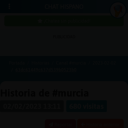
CHAT HISPANO
¡Chatea sin publicidad!
PUBLICIDAD
Iniciar
sesión
Portada
Historias
Canal #murcia
2023-02-02
63dc61449c637d539b0523b0
¡Chatea
sin
publici
Historia de #murcia
02/02/2023 13:11
680 visitas
Crear
una
Reportar
Historia anterior
cuenta