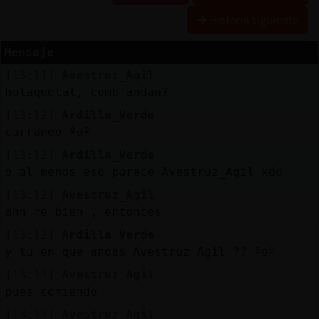
Historia siguiente
Mensaje
Reserva
[13:11]
Avestruz_Agil
alias
holaquetal, como andan?
[13:12]
Ardilla_Verde
currando ºoº
Actuali
[13:12]
Ardilla_Verde
contras
o al menos eso parece Avestruz_Agil xdd
[13:12]
Avestruz_Agil
ahh re bien , entonces
Actuali
[13:12]
Ardilla_Verde
IP
y tu en que andas Avestruz_Agil ?? ºoº
virtual
[13:13]
Avestruz_Agil
pues comiendo
[13:13]
Avestruz_Agil