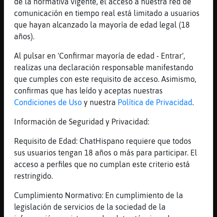
de la normativa vigente, el acceso a nuestra red de
Topo-Insufrible bona nit mi guapa
comunicación en tiempo real está limitado a usuarios
[01:43]
Elefante}Elocuente
que hayan alcanzado la mayoría de edad legal (18
Que el capazo no resiste ya
años).
[01:43]
Topo-Insufrible
Al pulsar en 'Confirmar mayoría de edad - Entrar',
dieta? eso tu que tas gordito xe
realizas una declaración responsable manifestando
[01:43]
Topo-Insufrible
que cumples con este requisito de acceso. Asimismo,
a mi no me hace falta la dieta
confirmas que has leído y aceptas nuestras
Condiciones de Uso
y nuestra
Política de Privacidad
.
[01:43]
Elefante}Elocuente
Yo?
Información de Seguridad y Privacidad:
[01:43]
Elefante}Elocuente
Requisito de Edad: ChatHispano requiere que todos
No?
sus usuarios tengan 18 años o más para participar. El
[01:43]
Elefante}Elocuente
acceso a perfiles que no cumplan este criterio está
Pues mejor todavía
restringido.
[01:43]
Elefante}Elocuente
Cumplimiento Normativo: En cumplimiento de la
O peor no se
legislación de servicios de la sociedad de la
[01:43]
Topo-Insufrible