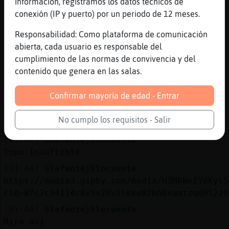
información, registramos los datos técnicos de
si a ti tas hermoso si
conexión (IP y puerto) por un periodo de 12 meses.
[01:43]
Topo-Insufrible
Responsabilidad: Como plataforma de comunicación
no lo niegues
abierta, cada usuario es responsable del
[01:44]
Elefante}Elocuente
cumplimiento de las normas de convivencia y del
Yo estoy hermosísimo
contenido que genera en las salas.
[01:44]
Elefante}Elocuente
Cuerpazo de 19
Confirmar mayoría de edad - Entrar
[01:44]
Elefante}Elocuente
No cumplo los requisitos - Salir
10
[01:44]
Elefante}Elocuente
Topo-Insufrible:
[01:44]
Elefante}Elocuente
https://media3.giphy.com/media/H3MkWeIY0Kyl5
cid=07c2c94114c8v5v20v2lmke82bh0xwatzqq0l2z9
[01:44]
Elefante}Elocuente
Mira así