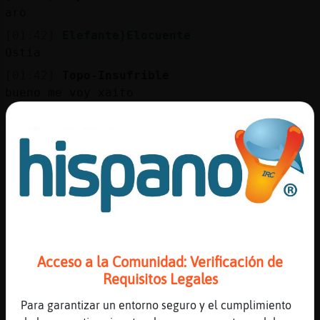
aro
[01:42]
Elefante}Elocuente
Ostia
[01:42]
Topo-Insufrible
bueno me voy xaito
[01:42]
Elefante}Elocuente
Venga
[01:42]
CaballitoDeMar_Feliz
Ree
[01:42]
Topo-Insufrible
CaballitoDeMar_Feliz bella xao descansa
[01:42]
Elefante}Elocuente
Ponte a dieta
Acceso a la Comunidad: Verificación de
[01:42]
Elefante}Elocuente
Requisitos Legales
Por favor
Para garantizar un entorno seguro y el cumplimiento
[01:42]
CaballitoDeMar_Feliz