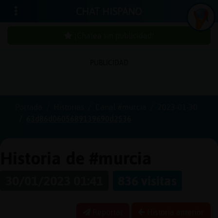
CHAT HISPANO
¡Chatea sin publicidad!
PUBLICIDAD
Iniciar
sesión
Portada
Historias
Canal #murcia
2023-01-30
63d86d0605689139690d2536
¡Chatea
sin
publici
Historia de #murcia
30/01/2023 01:41
836 visitas
Crear
una
Reportar
Historia anterior
cuenta