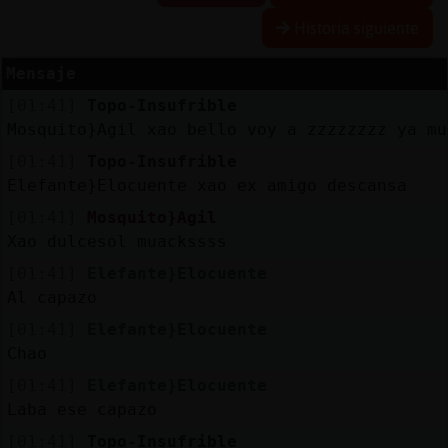
Historia siguiente
Mensaje
Reserva
[01:41]
Topo-Insufrible
alias
Mosquito}Agil xao bello voy a zzzzzzzz ya mu
[01:41]
Topo-Insufrible
Elefante}Elocuente xao ex amigo descansa
Actuali
[01:41]
Mosquito}Agil
contras
Xao dulcesol muackssss
[01:41]
Elefante}Elocuente
Al capazo
Actuali
[01:41]
Elefante}Elocuente
IP
Chao
virtual
[01:41]
Elefante}Elocuente
Laba ese capazo
[01:41]
Topo-Insufrible