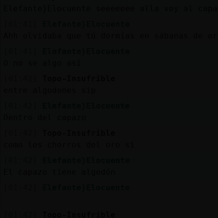
Mis
Elefante}Elocuente seeeeeee alla voy al capa
blogs
[01:41]
Elefante}Elocuente
Ahh olvidaba que tú dormías en sábanas de o
[01:41]
Elefante}Elocuente
Mis
O no se algo así
foros
[01:42]
Topo-Insufrible
entre algodones sip
[01:42]
Elefante}Elocuente
Registr
Dentro del capazo
un
[01:42]
Topo-Insufrible
canal
como los chorros del oro si
[01:42]
Elefante}Elocuente
El capazo tiene algodón
Más
[01:42]
Elefante}Elocuente
gestion
[01:42]
Topo-Insufrible