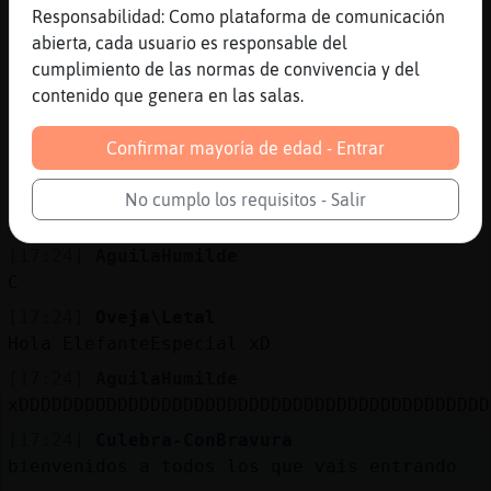
[17:24]
ElefanteEspecial
Responsabilidad: Como plataforma de comunicación
nas pata poalo Oveja\Letal
abierta, cada usuario es responsable del
cumplimiento de las normas de convivencia y del
[17:24]
Culebra-ConBravura
contenido que genera en las salas.
dime AguilaHumilde
[17:24]
AguilaHumilde
Confirmar mayoría de edad - Entrar
k fuera...
[17:24]
ElefanteEspecial
No cumplo los requisitos - Salir
palo*
[17:24]
AguilaHumilde
C
[17:24]
Oveja\Letal
Hola ElefanteEspecial xD
[17:24]
AguilaHumilde
xDDDDDDDDDDDDDDDDDDDDDDDDDDDDDDDDDDDDDDDDDDD
[17:24]
Culebra-ConBravura
bienvenidos a todos los que vais entrando