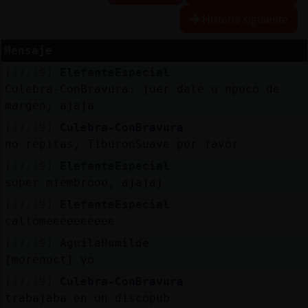
Historia siguiente
Mensaje
Reserva
[17:19]
ElefanteEspecial
alias
Culebra-ConBravura: juer dale u npoco de
margen, ajaja
[17:19]
Culebra-ConBravura
Actuali
no repitas, TiburonSuave por favor
contras
[17:19]
ElefanteEspecial
super miembrooo, ajajaj
[17:19]
ElefanteEspecial
Actuali
callomeeeeeeeeee
IP
[17:19]
AguilaHumilde
virtual
[morenoct] yo
[17:19]
Culebra-ConBravura
trabajaba en un discopub