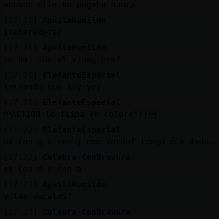
aunque ella no pagaba nunca
[17:21]
AguilaHumilde
[laheredera]
[17:21]
AguilaHumilde
tu has ido al vinagrero?
[17:21]
ElefanteEspecial
(mirando que soy yo)
[17:21]
ElefanteEspecial
ACTION lo flipa en colore!!!
[17:22]
ElefanteEspecial
es con g o con j ese verbo? tengo esa duda..
[17:22]
Culebra-ConBravura
es con n y con b
[17:23]
AguilaHumilde
y las vocaleS?
[17:23]
Culebra-ConBravura