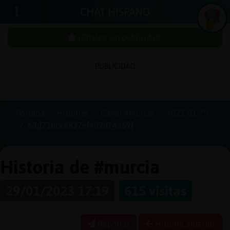
CHAT HISPANO
¡Chatea sin publicidad!
PUBLICIDAD
Iniciar
sesión
Portada
Historias
Canal #murcia
2023-01-29
63d71bcc6837ef409d74a69f
¡Chatea
sin
publici
Historia de #murcia
29/01/2023 17:19
615 visitas
Crear
una
Reportar
Historia anterior
cuenta