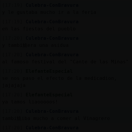
Mis
[17:19]
Culebra-ConBravura
blogs
y le gustaba mucho ir a la feria
[17:19]
Culebra-ConBravura
en las fiestas del pueblo
Mis
[17:20]
Culebra-ConBravura
foros
y tambi鮠era una asidua
[17:20]
Culebra-ConBravura
al famoso festival del "Cante de las Minas"
Registr
[17:20]
ElefanteEspecial
un
se nos paso el efecto de la medicadion,
canal
jajajaja
[17:20]
ElefanteEspecial
ya tamos liaooooos!
[17:20]
Culebra-ConBravura
Más
tambi鮠iba mucho a comer al Vinagrero
gestion
[17:20]
Culebra-ConBravura