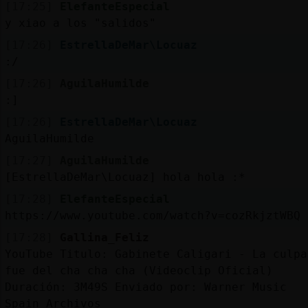
[17:25]
ElefanteEspecial
y xiao a los "salidos"
[17:26]
EstrellaDeMar\Locuaz
:/
[17:26]
AguilaHumilde
:]
[17:26]
EstrellaDeMar\Locuaz
AguilaHumilde
[17:27]
AguilaHumilde
[EstrellaDeMar\Locuaz] hola hola :*
[17:28]
ElefanteEspecial
https://www.youtube.com/watch?v=cozRkjztWBQ
[17:28]
Gallina_Feliz
YouTube Titulo: Gabinete Caligari - La culpa
fue del cha cha cha (Videoclip Oficial)
Duración: 3M49S Enviado por: Warner Music
Spain Archivos