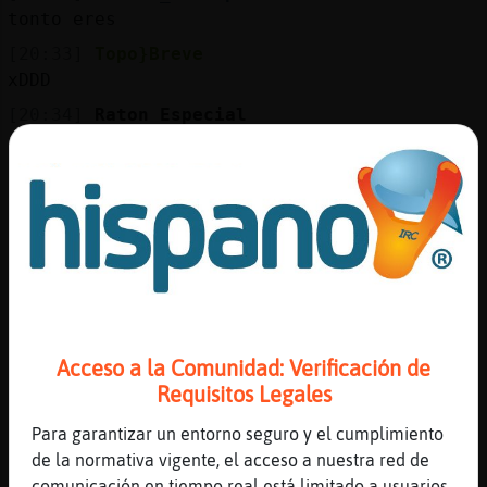
Mis
tonto eres
blogs
[20:33]
Topo}Breve
xDDD
[20:34]
Raton_Especial
Mis
[Grillo_Transparente] cuuuuuuuuuuuum
foros
pleaaaaaaaaa񯳠feeeeeeeliiiiiiiii
[20:34]
Grillo_Transparente
buenas Raton_Especial xDDD
Registr
[20:34]
Grillo_Transparente
un
oye pues falta poco
canal
[20:34]
Raton_Especial
hola monis
Acceso a la Comunidad: Verificación de
[20:34]
Grillo_Transparente
Requisitos Legales
acepto regalos :P
Más
Para garantizar un entorno seguro y el cumplimiento
gestion
[20:34]
Topo}Breve
de la normativa vigente, el acceso a nuestra red de
xD
comunicación en tiempo real está limitado a usuarios