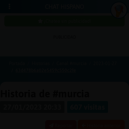
CHAT HISPANO
¡Chatea sin publicidad!
PUBLICIDAD
Iniciar
sesión
Portada
Historias
Canal #murcia
2023-01-27
63d478b6a02e5459c550c2fe
¡Chatea
sin
publici
Historia de #murcia
27/01/2023 20:33
607 visitas
Crear
una
Reportar
Historia anterior
cuenta