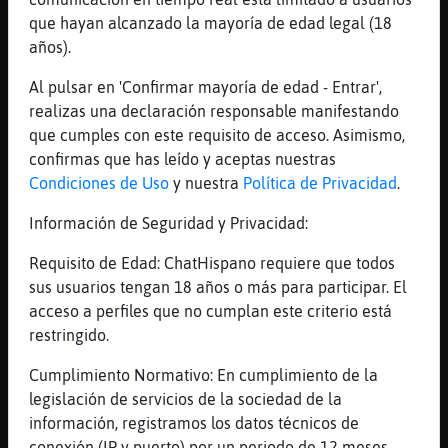
[20:34]
Topo}Breve
que hayan alcanzado la mayoría de edad legal (18
te regalo un carro de carrefoure
años).
[20:34]
Raton_Especial
Al pulsar en 'Confirmar mayoría de edad - Entrar',
[travelo-soy] tengo una duda existencial
realizas una declaración responsable manifestando
[20:34]
Grillo_Transparente
que cumples con este requisito de acceso. Asimismo,
Topo}Breve pues te saldr�caro
confirmas que has leído y aceptas nuestras
Condiciones de Uso
y nuestra
Política de Privacidad
.
[20:34]
Grillo_Transparente
que estᠬa comida... ojo
Información de Seguridad y Privacidad:
[20:35]
Topo}Breve
Requisito de Edad: ChatHispano requiere que todos
Grillo_Transparente decia vacio
sus usuarios tengan 18 años o más para participar. El
[20:35]
Topo}Breve
acceso a perfiles que no cumplan este criterio está
solo hay que ir al estacionamiento
restringido.
[20:35]
Grillo_Transparente
Cumplimiento Normativo: En cumplimiento de la
bueno ya vale 1 euros
legislación de servicios de la sociedad de la
[20:35]
Grillo_Transparente
información, registramos los datos técnicos de
euro
conexión (IP y puerto) por un periodo de 12 meses.