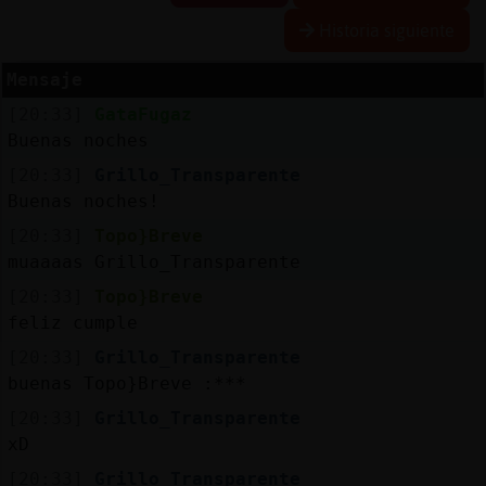
Historia siguiente
Mensaje
Reserva
[20:33]
GataFugaz
alias
Buenas noches
[20:33]
Grillo_Transparente
Buenas noches!
Actuali
[20:33]
Topo}Breve
contras
muaaaas Grillo_Transparente
[20:33]
Topo}Breve
feliz cumple
Actuali
[20:33]
Grillo_Transparente
IP
buenas Topo}Breve :***
virtual
[20:33]
Grillo_Transparente
xD
[20:33]
Grillo_Transparente