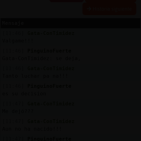
Historia siguiente
Mensaje
Reservar
[11:46]
Gata-ConTimidez
alias
Valgame!!!
[11:46]
PinguinoFuerte
Gata-ConTimidez: se deja,
Actualizar
[11:46]
Gata-ConTimidez
contraseña
Tanto luchar pa na!!!
[11:46]
PinguinoFuerte
es su decision
Actualizar
[11:47]
Gata-ConTimidez
IP
Me dejó???
virtual
[11:47]
Gata-ConTimidez
Aun no ha nacido!!!
[11:47]
PinguinoFuerte