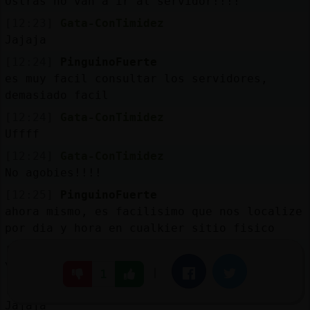
Ostras no van a ir al servidor!!!!
[12:23]
Gata-ConTimidez
Jajaja
[12:24]
PinguinoFuerte
es muy facil consultar los servidores,
demasiado facil
[12:24]
Gata-ConTimidez
Uffff
[12:24]
Gata-ConTimidez
No agobies!!!!
[12:25]
PinguinoFuerte
ahora mismo, es facilisimo que nos localize
por dia y hora en cualkier sitio fisico
[12:25]
Gata-ConTimidez
Yo tengo tablet!!!
|
Facebook
Twitter
1
[12:25]
Gata-ConTimidez
Jajaja