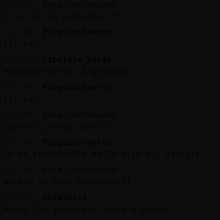
[12:08]
Gata-ConTimidez
Y no con la barbacoa!!!!
[12:08]
PinguinoFuerte
tic tac
[12:08]
Libelula_Verde
PinguinoFuerte: q presión
[12:08]
PinguinoFuerte
tic tac
[12:08]
Gata-ConTimidez
Libelula_Verde dale!!!!
[12:09]
PinguinoFuerte
lo de responsable no lo dije yo, ajajaja
[12:09]
Gata-ConTimidez
anita2 te hace barbacoa???
[12:09]
GataVeloz
Algún tío joven por Lorca o puerto