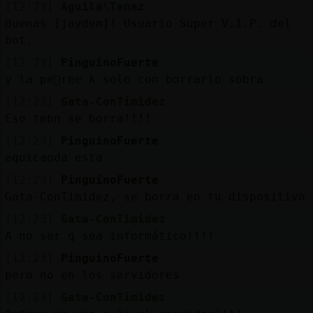
[12:23]
Aguila\Tenaz
Buenas [jaydem]! Usuario Super V.I.P. del
bot.
[12:23]
PinguinoFuerte
y la pe񡠣ree k solo con borrarlo sobra
[12:23]
Gata-ConTimidez
Eso tmbn se borra!!!!
[12:23]
PinguinoFuerte
equicaoda esta
[12:23]
PinguinoFuerte
Gata-ConTimidez, se borra en tu dispositivo
[12:23]
Gata-ConTimidez
A no ser q sea informático!!!!
[12:23]
PinguinoFuerte
pero no en los servidores
[12:23]
Gata-ConTimidez