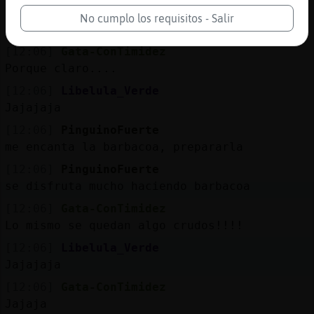
PinguinoFuerte y tu como tienes la
No cumplo los requisitos - Salir
barbacoa????
[12:06]
Gata-ConTimidez
Porque claro....
[12:06]
Libelula_Verde
Jajajaja
[12:06]
PinguinoFuerte
me encanta la barbacoa, prepararla
[12:06]
PinguinoFuerte
se disfruta mucho haciendo barbacoa
[12:06]
Gata-ConTimidez
Lo mismo se quedan algo crudos!!!!
[12:06]
Libelula_Verde
Jajajaja
[12:06]
Gata-ConTimidez
Jajaja