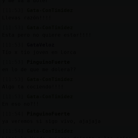
y me va a doler
[11:53]
Gata-ConTimidez
Llevas razón!!!!
[11:53]
Gata-ConTimidez
Esta pero no quiere estar!!!!
[11:53]
GataVeloz
Tío x tío joven en Lorca
[11:53]
PinguinoFuerte
en lo de que me dolera??
[11:53]
Gata-ConTimidez
Algo ta cociendo!!!!
[11:53]
Gata-ConTimidez
En eso no?!!
[11:54]
PinguinoFuerte
ya veremos si sigo vivo, ajajaja
[11:54]
Gata-ConTimidez