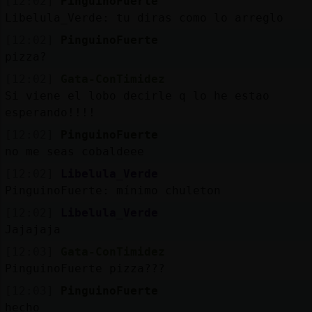
[12:02]
PinguinoFuerte
Libelula_Verde: tu diras como lo arreglo
[12:02]
PinguinoFuerte
pizza?
[12:02]
Gata-ConTimidez
Si viene el lobo decirle q lo he estao
esperando!!!!
[12:02]
PinguinoFuerte
no me seas cobaldeee
[12:02]
Libelula_Verde
PinguinoFuerte: mínimo chuleton
[12:02]
Libelula_Verde
Jajajaja
[12:03]
Gata-ConTimidez
PinguinoFuerte pizza???
[12:03]
PinguinoFuerte
hecho