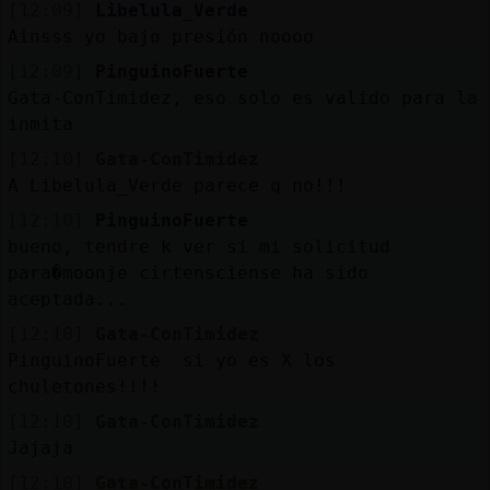
[12:09]
Libelula_Verde
Ainsss yo bajo presión noooo
[12:09]
PinguinoFuerte
Gata-ConTimidez, eso solo es valido para la
inmita
[12:10]
Gata-ConTimidez
A Libelula_Verde parece q no!!!
[12:10]
PinguinoFuerte
bueno, tendre k ver si mi solicitud
para�moonje cirtensciense ha sido
aceptada...
[12:10]
Gata-ConTimidez
PinguinoFuerte si yo es X los
chuletones!!!!
[12:10]
Gata-ConTimidez
Jajaja
[12:10]
Gata-ConTimidez