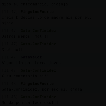
Mis
digo el chicomurcia, ajajaja
blogs
[11:47]
PinguinoFuerte
creia k decias lo de madre mia por el,
ajaja
Mis
[11:47]
Gata-ConTimidez
foros
Ostras menos mal!!!
[11:47]
Gata-ConTimidez
X el no!!!
Registrar
[11:47]
GataVeloz
un
Algún tío por Lorca joven
canal
[11:47]
Gata-ConTimidez
X su comentario si!!!
[11:48]
PinguinoFuerte
Más
Gata-ConTimidez: por eso si, ajaja
gestiones
[11:48]
Gata-ConTimidez
Me da penica leer eso!!!