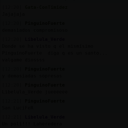
[12:20]
Gata-ConTimidez
Jajajaja
[12:20]
PinguinoFuerte
demasiados compromisoso
[12:20]
Libelula_Verde
Donde se ha visto q el mismísimo
PinguinoFuerte diga q es un santo...
valgame diossss
[12:20]
PinguinoFuerte
y demasiadas sopresas
[12:20]
PinguinoFuerte
Libelula_Verde jueeeeee
[12:21]
PinguinoFuerte
San LuciFeR
[12:21]
Libelula_Verde
Un poli!!! Laheredera