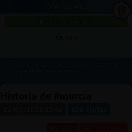
CHAT HISPANO
¡Chatea sin publicidad!
PUBLICIDAD
Iniciar
sesión
Portada
Historias
Canal #murcia
2023-01-22
63cde1969f065d233e747916
¡Chatea
sin
publicida
Historia de #murcia
22/01/2023 11:46
616 visitas
Crear
una
Reportar
Historia anterior
cuenta