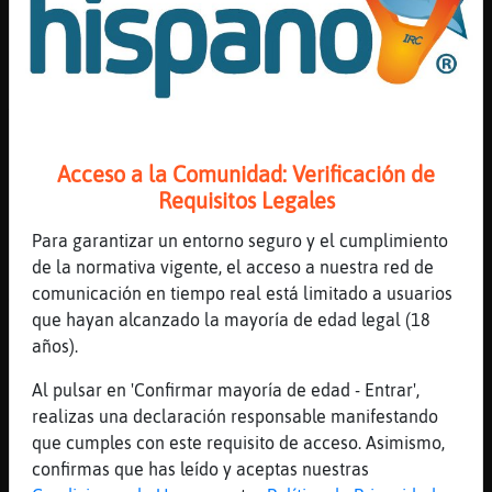
[12:04]
PinguinoFuerte
mayor?
[12:04]
Gata-ConTimidez
Y el culo gordo!!!!
[12:04]
PinguinoFuerte
Acceso a la Comunidad: Verificación de
juas
Requisitos Legales
[12:04]
Gata-ConTimidez
Dígase vieja!!!!!
Para garantizar un entorno seguro y el cumplimiento
de la normativa vigente, el acceso a nuestra red de
[12:04]
Libelula_Verde
comunicación en tiempo real está limitado a usuarios
Gata-ConTimidez: quién??
que hayan alcanzado la mayoría de edad legal (18
[12:04]
PinguinoFuerte
años).
yo no lo estoy diciendo, ajjajaa
Al pulsar en 'Confirmar mayoría de edad - Entrar',
[12:04]
GataVeloz
realizas una declaración responsable manifestando
Puerto lumbreras Águilas
que cumples con este requisito de acceso. Asimismo,
[12:04]
PinguinoFuerte
confirmas que has leído y aceptas nuestras
tonces chuelton inma?