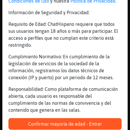
Condiciones de Uso
y nuestra
Política de Privacidad
.
[12:04]
Gata-ConTimidez
Información de Seguridad y Privacidad:
Libelula_Verde vieja yo pero
encantadora!!!!
Requisito de Edad: ChatHispano requiere que todos
[12:04]
Libelula_Verde
sus usuarios tengan 18 años o más para participar. El
PinguinoFuerte: dos
acceso a perfiles que no cumplan este criterio está
restringido.
[12:05]
Gata-ConTimidez
To no se puede tener!!!!
Cumplimiento Normativo: En cumplimiento de la
[12:05]
Libelula_Verde
legislación de servicios de la sociedad de la
Y muy bien puestos
información, registramos los datos técnicos de
conexión (IP y puerto) por un periodo de 12 meses.
[12:05]
PinguinoFuerte
co񯬠si que me vas a asustar si, ajajaja
Responsabilidad: Como plataforma de comunicación
[12:05]
PinguinoFuerte
abierta, cada usuario es responsable del
en su punto esos chueltones?
cumplimiento de las normas de convivencia y del
contenido que genera en las salas.
[12:05]
PinguinoFuerte
o los prefieres muy hechos?
Confirmar mayoría de edad - Entrar
[12:06]
Gata-ConTimidez