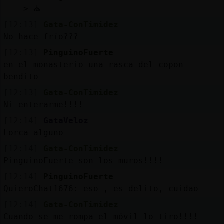
----> ⛪
[12:13]
Gata-ConTimidez
No hace frío???
[12:13]
PinguinoFuerte
en el monasterio una rasca del copon
bendito
[12:13]
Gata-ConTimidez
Ni enterarme!!!!
[12:14]
GataVeloz
Lorca alguno
[12:14]
Gata-ConTimidez
PinguinoFuerte son los muros!!!!
[12:14]
PinguinoFuerte
QuieroChat1676: eso , es delito, cuidao
[12:14]
Gata-ConTimidez
Cuando se me rompa el móvil lo tiro!!!!