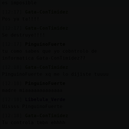
es imposible
[12:17]
Gata-ConTimidez
Pos ya ta!!!!
[12:17]
Gata-ConTimidez
Se destruye!!!!
[12:17]
PinguinoFuerte
tu como sabes que yo cobntrolo de
informatica Gata-ConTimidez??
[12:18]
Gata-ConTimidez
PinguinoFuerte xq me lo dijiste tuuuu
[12:18]
PinguinoFuerte
madre miaaaaaaaaaaaaa
[12:18]
Libelula_Verde
Uissss PinguinoFuerte
[12:18]
Gata-ConTimidez
Tu controla tmbn ehhhh