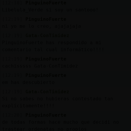
[12:18]
PinguinoFuerte
Libelula_Verde si soy un santooo!
[12:19]
PinguinoFuerte
ni yo me lo creo, ajajajaja
[12:19]
Gata-ConTimidez
PinguinoFuerte has respondido a mi
comentario tal cual informático!!!!
[12:19]
PinguinoFuerte
cachisssss Gata-ConTimidez
[12:19]
PinguinoFuerte
em has descubierto
[12:19]
Gata-ConTimidez
Si no sabes no hubieras contestado tan
explícitamente!!!!
[12:20]
PinguinoFuerte
de todas formas hace mucho que decidi no
trastear ordenatas no propios