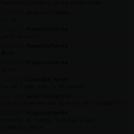
Gata-ConTimidez: se ha dispersado
[12:07]
Gata-ConTimidez
Si si....
[12:07]
PinguinoFuerte
pero seras??'
[12:07]
PinguinoFuerte
�nma
[12:07]
PinguinoFuerte
a ver..
[12:07]
Libelula_Verde
Se ha liado con la barbacoa
[12:08]
Gata-ConTimidez
Libelula_Verde más bien se ha tensado!!!!
[12:08]
PinguinoFuerte
delante de todos, aceptas o no?
Libelula_Verde