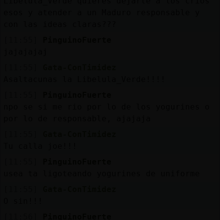
Libelula_Verde quieres dejarte a los críos
esos y atender a un Maduro responsable y
con las ideas claras???
[11:55]
PinguinoFuerte
jajajajaj
[11:55]
Gata-ConTimidez
Asaltacunas la Libelula_Verde!!!!
[11:55]
PinguinoFuerte
npo se si me rio por lo de los yogurines o
por lo de responsable, ajajaja
[11:55]
Gata-ConTimidez
Tu calla joe!!!
[11:55]
PinguinoFuerte
usea ta ligoteando yogurines de uniforme
[11:55]
Gata-ConTimidez
O sin!!!
[11:56]
PinguinoFuerte