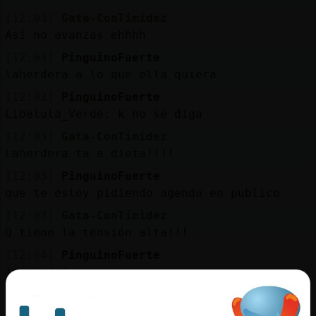
[12:03]
Gata-ConTimidez
Así no avanzas ehhhh
[12:03]
PinguinoFuerte
laherdera a lo que ella quiera
[12:03]
PinguinoFuerte
Libelula_Verde: k no se diga
[12:03]
Gata-ConTimidez
Laherdera ta a dieta!!!!
[12:03]
PinguinoFuerte
que te estoy pidiendo agenda en publico
[12:03]
Gata-ConTimidez
Q tiene la tensión alta!!!
[12:04]
PinguinoFuerte
jajajajaj
[12:04]
PinguinoFuerte
ta mayir??