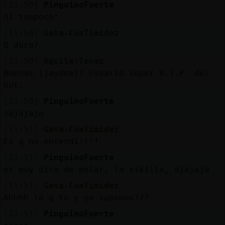
[11:50]
PinguinoFuerte
ni tampoco*
[11:50]
Gata-ConTimidez
Q dura?
[11:50]
Aguila\Tenaz
Buenas [jaydem]! Usuario Super V.I.P. del
bot.
[11:50]
PinguinoFuerte
jajajaja
[11:51]
Gata-ConTimidez
Es q no entendí!!!!
[11:51]
PinguinoFuerte
es muy dira de pelar, la xikilla, ajajaja
[11:51]
Gata-ConTimidez
Ahhhh la q tu y yo sabemos???
[11:51]
PinguinoFuerte