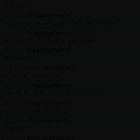
jajajaja
[11:56]
PinguinoFuerte
Recuerdas la peli del Cabo del Miedo?
[11:56]
PinguinoFuerte
sal ratita... ense񡠬a patitaaa!!
[11:57]
PinguinoFuerte
abogadaaa!!
[11:57]
Gata-ConTimidez
No la he visto!!!!
[11:57]
PinguinoFuerte
robert de niro si k la has visto
[11:57]
PinguinoFuerte
sal Libelula_Verde
[11:57]
PinguinoFuerte
abogada!!
[11:57]
Gata-ConTimidez