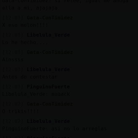
Gata-ConTimidez: si relee, igual me ahoga
ella a mi, ajajaja
[12:01]
Gata-ConTimidez
X eso melon!!!!
[12:01]
Libelula_Verde
Lo he hecho....
[12:01]
Gata-ConTimidez
Ainssss
[12:01]
Libelula_Verde
Antes de contestar
[12:01]
PinguinoFuerte
Libelula_Verde: muaack
[12:02]
Gata-ConTimidez
Q trikis!!!!
[12:02]
Libelula_Verde
PinguinoFuerte: así no lo arreglas