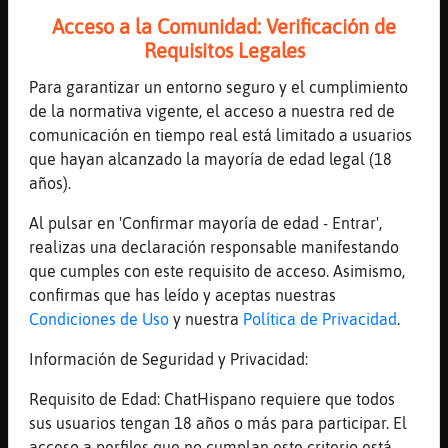
[20:30]
Zebra{Respetable
Acceso a la Comunidad: Verificación de
Alguno desagradable,e para discutir jajaj
Requisitos Legales
[20:30]
Leon}ConPereza
Para garantizar un entorno seguro y el cumplimiento
como las olivas
de la normativa vigente, el acceso a nuestra red de
[20:30]
Oso_Agil
comunicación en tiempo real está limitado a usuarios
Zebra{Respetable: depues habria
que hayan alcanzado la mayoría de edad legal (18
reconciliacion??
años).
[20:30]
Zebra{Respetable
Al pulsar en 'Confirmar mayoría de edad - Entrar',
Por una que dice una mentira
realizas una declaración responsable manifestando
[20:30]
Oso_Agil
que cumples con este requisito de acceso. Asimismo,
discutir pa naaaa...
confirmas que has leído y aceptas nuestras
Condiciones de Uso
y nuestra
Política de Privacidad
.
[20:31]
ZebraRespetable
tu crees que pique i shakira se
Información de Seguridad y Privacidad:
reconciliarᮿ xD
Requisito de Edad: ChatHispano requiere que todos
[20:31]
Zebra{Respetable
sus usuarios tengan 18 años o más para participar. El
Pues quiero lo peor jaja
acceso a perfiles que no cumplan este criterio está