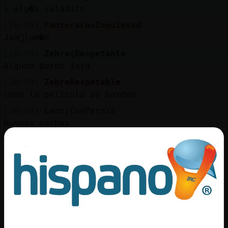
Mis
i alg�n saladito
blogs
[20:29]
PanteraConInquietud
Jam󮬠jam�n
[20:29]
Zebra{Respetable
Mis
Alguno borde jaja
foros
[20:29]
ZebraRespetable
como la pelicula de bardem
[20:29]
Leon}ConPereza
Registr
Buenas noches
un
[20:29]
Zebra{Respetable
canal
Para hacer enemistades
[20:29]
Leon}ConPereza
alguna mujer para privado ?
Más
[20:30]
Oso_Agil
gestion
o񱯠Zebra{Respetable vaya presentacion hacer
enemistades