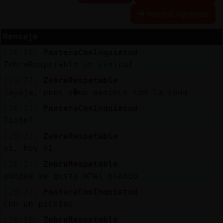
Historia siguiente
Mensaje
Reserva
[20:26]
PanteraConInquietud
alias
ZebraRespetable un vinico?
[20:27]
ZebraRespetable
jajaja, pues s�ue apetece con la cena
Actuali
[20:27]
PanteraConInquietud
contras
Tinto?
[20:27]
ZebraRespetable
si, hoy si
Actuali
[20:27]
ZebraRespetable
IP
aunque me gusta m᳠el blanco
virtual
[20:27]
PanteraConInquietud
Con un picoteo
[20:28]
ZebraRespetable