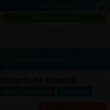
CHAT HISPANO
¡Chatea sin publicidad!
PUBLICIDAD
Iniciar
sesión
Portada
Historias
Canal #murcia
2023-01-20
63cb3d76bfb78a0484464c82
¡Chatea
sin
publici
Historia de #murcia
20/01/2023 20:26
756 visitas
Crear
una
Reportar
Historia anterior
cuenta