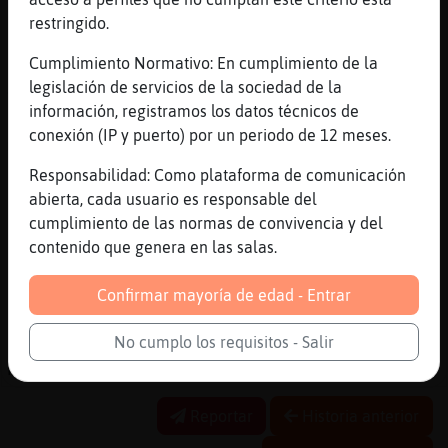
[20:31]
Oso_Agil
restringido.
Zebra{Respetable: lo peor, madreeeeeee
Cumplimiento Normativo: En cumplimiento de la
[20:31]
PanteraConInquietud
legislación de servicios de la sociedad de la
Jajajajja
información, registramos los datos técnicos de
[20:32]
Oso_Agil
conexión (IP y puerto) por un periodo de 12 meses.
me da k alguno saldra traskilao
Responsabilidad: Como plataforma de comunicación
[20:32]
PanteraConInquietud
abierta, cada usuario es responsable del
ZebraRespetable no
cumplimiento de las normas de convivencia y del
[20:32]
ZebraRespetable
contenido que genera en las salas.
si, es poco probable
[20:32]
Zebra{Respetable
Confirmar mayoría de edad - Entrar
Bueno hagamos un pacto
No cumplo los requisitos - Salir
[20:32]
Zebra{Respetable
Para que la cosa quede jaja
Reportar
Historia anterior