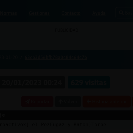
Bus
Normas
Gestiones
Contacto
Ayuda
PUBLICIDAD
23-01-20
63cb3d56bfb78a0484464c7b
20/01/2023 00:24
629 visitas
Reportar
Volver
Historia anterior
je
roactivox] el PezFugaz y Raton}Torpe