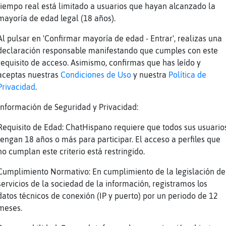
e bien
tiempo real está limitado a usuarios que hayan alcanzado la
SaNgRiEntA: puede ser que no me nombres ,no d
mayoría de edad legal (18 años).
an_VB] te presento a Oveja}Insufrible
Al pulsar en 'Confirmar mayoría de edad - Entrar', realizas una
y discreto en sus citas
declaración responsable manifestando que cumples con este
requisito de acceso. Asimismo, confirmas que has leído y
ito es
aceptas nuestras
Condiciones de Uso
y nuestra
Política de
SaNgRiEnTa deja a Mandril{Paciente hazme caso
Privacidad
.
ugaz] al lorcado jugaremos los 3 si
Información de Seguridad y Privacidad:
Requisito de Edad: ChatHispano requiere que todos sus usuario
tengan 18 años o más para participar. El acceso a perfiles que
an_VB] el CaRa_SaNgRiEntA
no cumplan este criterio está restringido.
Cumplimiento Normativo: En cumplimiento de la legislación de
_SaNgRiEntA] pues un masaje xdd
servicios de la sociedad de la información, registramos los
 de mi no xd
datos técnicos de conexión (IP y puerto) por un periodo de 12
meses.
a}Insufrible] te quieren bajar la tensi󮠱ue t