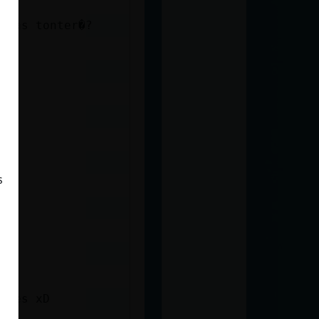
igas tonter�?
s
ienes xD