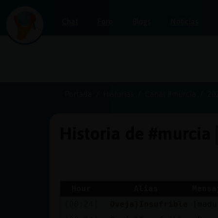
Chat
Foro
Blogs
Noticias
Iniciar
sesión
Portada
Historias
Canal #murcia
20
Historia de #murcia
¡Chatea
sin
publicidad!
Hour
Alias
Mensa
[00:24]
Oveja}Insufrible
[madu
Crear
una