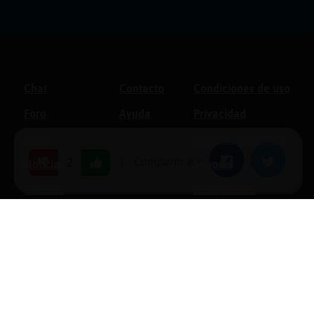
Chat
Contacto
Condiciones de uso
Foro
Ayuda
Privacidad
Blogs
Política de cookies
|
Compartir en:
Facebook
Twitter
2
Noticias
Soporte
Normas
Anunciantes
Estadísticas
Historias
Tu foro gratis