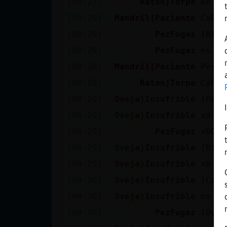
[00:27]
Raton}Torpe
Ah qu
Mis blogs
[00:28]
Mandril{Paciente
CaRa_
[00:28]
PezFugaz
[Biom
Mis foros
[00:28]
PezFugaz
es mu
[00:28]
Mandril{Paciente
Pesad
[00:28]
Raton}Torpe
CaRa_
Registrar
[00:29]
Oveja}Insufrible
[PezF
un canal
[00:29]
Oveja}Insufrible
xd
[00:29]
PezFugaz
xDDD
[00:29]
Oveja}Insufrible
[Biom
Más
[00:29]
Oveja}Insufrible
xD
gestiones
[00:30]
Oveja}Insufrible
[CaRa
[00:30]
Oveja}Insufrible
no no
[00:30]
PezFugaz
[Ovej