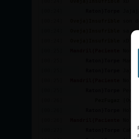
[00:24]
Oveja}Insufrible
xD
cuenta
[00:24]
Raton}Torpe
Jajaj
[00:24]
Oveja}Insufrible
son d
[00:24]
Oveja}Insufrible
sa as
Reservar
[00:24]
Oveja}Insufrible
xD
alias
[00:25]
Mandril{Paciente
Norma
[00:25]
Raton}Torpe
Mandr
Actualizar
[00:25]
Raton}Torpe
Jajaj
contraseña
[00:25]
Mandril{Paciente
No he
[00:25]
Raton}Torpe
Pero 
[00:26]
PezFugaz
[Ovej
Actualizar
[00:26]
Raton}Torpe
Hola 
IP virtual
[00:26]
Mandril{Paciente
No
[00:27]
Raton}Torpe
CaRa_