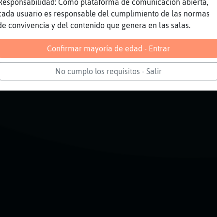
 xdd
Responsabilidad: Como plataforma de comunicación abierta,
cada usuario es responsable del cumplimiento de las normas
s contando un chiste?
de convivencia y del contenido que genera en las salas.
Reportar
Volver
Historia anterior
Confirmar mayoría de edad - Entrar
No cumplo los requisitos - Salir