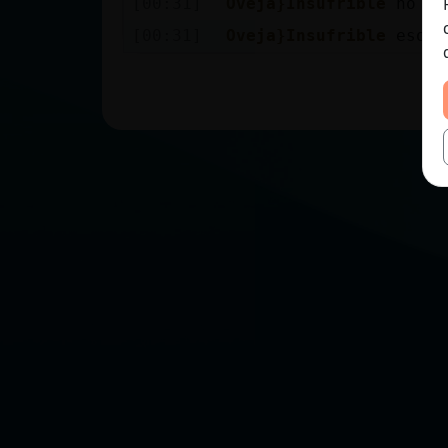
[00:31]
Oveja}Insufrible
no no
[00:31]
Oveja}Insufrible
eso e