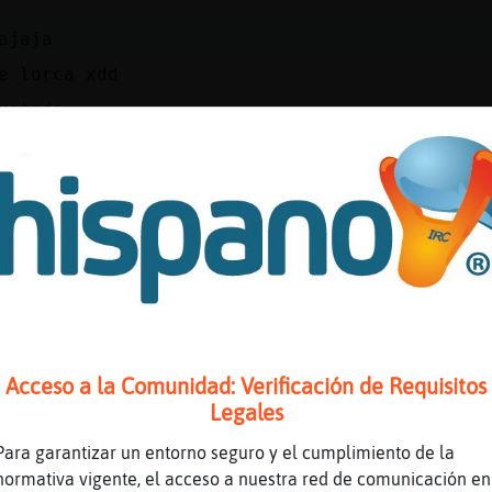
ajaja
e lorca xdd
ustado
l
il{Paciente tampoco somos tan feos
ajaja
 dicho eso joeee
lo has pensado jajajajaja
a}Insufrible] y contigo somos tres de lorca x
Acceso a la Comunidad: Verificación de Requisitos
CaRa_SaNgRiEnTa capitán xd
Legales
Para garantizar un entorno seguro y el cumplimiento de la
SaNgRiEntA estáis mosqueados?
normativa vigente, el acceso a nuestra red de comunicación en