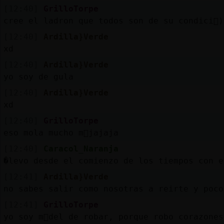
[12:40]
GrilloTorpe
cree el ladron que todos son de su condici󮠺)
[12:40]
Ardilla}Verde
xd
[12:40]
Ardilla}Verde
yo soy de gula
[12:40]
Ardilla}Verde
xd
[12:40]
GrilloTorpe
eso mola mucho m᳠jajaja
[12:40]
Caracol_Naranja
�levo desde el comienzo de los tiempos con e
[12:41]
Ardilla}Verde
no sabes salir como nosotras a reirte y poco
[12:41]
GrilloTorpe
yo soy m᳠del de robar, porque robo corazones