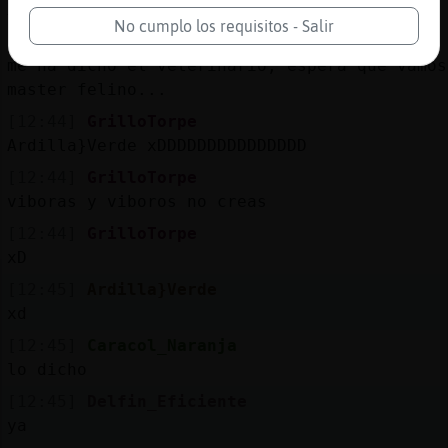
XD
No cumplo los requisitos - Salir
[12:44]
GrilloTorpe
me ha dicho el veterinario, espera que vamos
master felino...
[12:44]
GrilloTorpe
Ardilla}Verde xDDDDDDDDDDDDDDD
[12:44]
GrilloTorpe
viboras y viboros no creas
[12:44]
GrilloTorpe
xD
[12:45]
Ardilla}Verde
xd
[12:45]
Caracol_Naranja
lo dicho
[12:45]
Delfin_Eficiente
ya