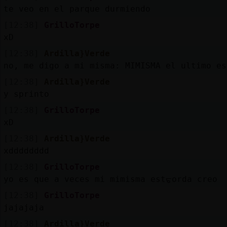
te veo en el parque durmiendo
[12:38]
GrilloTorpe
xD
[12:38]
Ardilla}Verde
no, me digo a mi misma: MIMISMA el ultimo es
[12:38]
Ardilla}Verde
y sprinto
[12:38]
GrilloTorpe
xD
[12:38]
Ardilla}Verde
xdddddddd
[12:38]
GrilloTorpe
yo es que a veces mi mimisma estᠳorda creo
[12:38]
GrilloTorpe
jajajaja
[12:38]
Ardilla}Verde