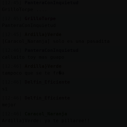
[12:45]
PanteraConInquietud
GrilloTorpe ....
[12:45]
GrilloTorpe
PanteraConInquietud
[12:45]
Ardilla}Verde
[Caracol_Naranja] solo es una pasadita
[12:46]
PanteraConInquietud
callaito toy mas guapo
[12:46]
Ardilla}Verde
tampoco que se te fr�a
[12:46]
Delfin_Eficiente
si
[12:46]
Delfin_Eficiente
mejor
[12:46]
Caracol_Naranja
Ardilla}Verde: ya te pillaree!!