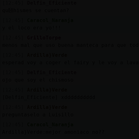
[12:45]
Delfin_Eficiente
qu頣hismes se cuentan?
[12:45]
Caracol_Naranja
y el loco era yo!!!
[12:45]
GrilloTorpe
menos mal que uso buena manteca para que tod
[12:45]
Ardilla}Verde
esperad voy a coger el fairy y le voy a lava
[12:45]
Delfin_Eficiente
ojo que soy el chismoso
[12:45]
Ardilla}Verde
[Delfin_Eficiente] xdddddddddd
[12:45]
Ardilla}Verde
preguntaselo a Luisillo
[12:45]
Caracol_Naranja
Ardilla}Verde:mejor amoniaco no??