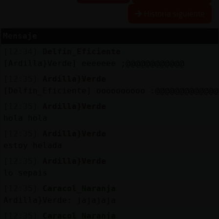
Historia siguiente
R
e
s
e
r
v
a
lia
s
r a
Mensaje
[12:34]
Delfin_Eficiente
[Ardilla}Verde] eeeeeee ;@@@@@@@@@@@@
A
c
tu
a
liz
r
o
n
tr
a
s
e
ñ
a
[12:35]
Ardilla}Verde
a
c
[Delfin_Eficiente] oooooooooo :@@@@@@@@@@@@@
[12:35]
Ardilla}Verde
hola hola
A
c
tu
a
liz
a
ir
tu
a
[12:35]
Ardilla}Verde
r IP
v
l
estoy helada
[12:35]
Ardilla}Verde
lo sepais
M
is
lo
g
s
[12:35]
Caracol_Naranja
b
Ardilla}Verde: jajajaja
[12:35]
Caracol_Naranja