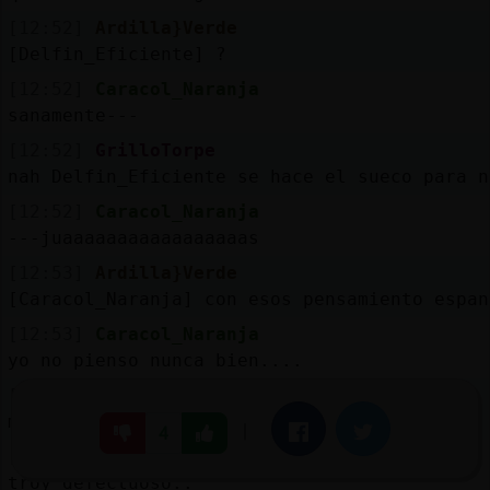
[12:52]
Ardilla}Verde
[Delfin_Eficiente] ?
[12:52]
Caracol_Naranja
sanamente---
[12:52]
GrilloTorpe
nah Delfin_Eficiente se hace el sueco para n
[12:52]
Caracol_Naranja
---juaaaaaaaaaaaaaaaaas
[12:53]
Ardilla}Verde
[Caracol_Naranja] con esos pensamiento espan
[12:53]
Caracol_Naranja
yo no pienso nunca bien....
[12:53]
Ardilla}Verde
mal vas
|
Facebook
Twitter
4
[12:53]
Caracol_Naranja
troy defectuoso..