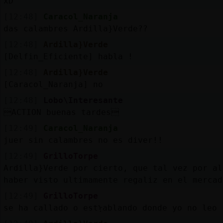
xD
[12:48]
Caracol_Naranja
das calambres Ardilla}Verde??
[12:48]
Ardilla}Verde
[Delfin_Eficiente] habla !
[12:48]
Ardilla}Verde
[Caracol_Naranja] no
[12:48]
Lobo\Interesante
ACTION buenas tardes
[12:49]
Caracol_Naranja
juer sin calambres no es diver!!
[12:49]
GrilloTorpe
Ardilla}Verde por cierto, que tal vez por a
haber visto ultimamente regaliz en el mercad
[12:49]
GrilloTorpe
se ha callado o estᠨablando donde yo no leo 