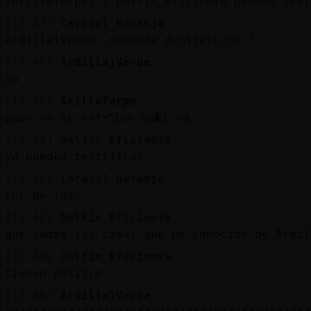
[GrilloTorpe] y Delfin_Eficiente pueden test
[12:47]
Caracol_Naranja
Ardilla}Verde: depende de񠶯ltaje no ?
[12:48]
Ardilla}Verde
no
[12:48]
GrilloTorpe
pues no se estᠢien ah�i na
[12:48]
Delfin_Eficiente
yo puedeo testificar
[12:48]
Caracol_Naranja
ser de luz...
[12:48]
Delfin_Eficiente
que todas las casas que he conocido de Ardil
[12:48]
Delfin_Eficiente
tienen peligro
[12:48]
Ardilla}Verde