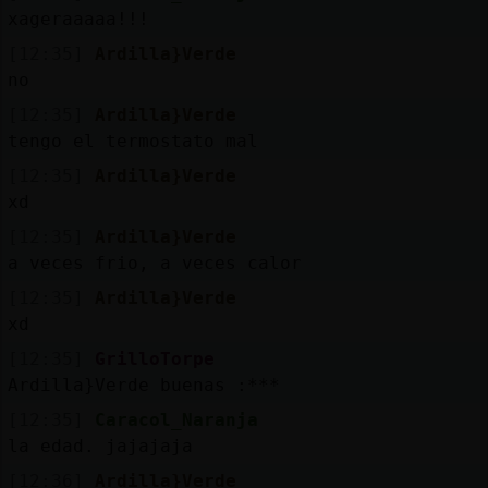
xageraaaaa!!!
M
is
r
o
s
[12:35]
Ardilla}Verde
fo
no
[12:35]
Ardilla}Verde
tengo el termostato mal
R
e
g
s
r
a
r
n
a
n
a
[12:35]
Ardilla}Verde
xd
[12:35]
Ardilla}Verde
a veces frio, a veces calor
[12:35]
Ardilla}Verde
xd
[12:35]
GrilloTorpe
Ardilla}Verde buenas :***
[12:35]
Caracol_Naranja
la edad. jajajaja
[12:36]
Ardilla}Verde