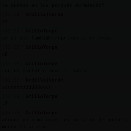
te quedas en los parques durmiendo?
[12:38]
Ardilla}Verde
xd
[12:38]
GrilloTorpe
yo es que tambi鮠tengo cuesta no creas
[12:38]
GrilloTorpe
xD
[12:39]
GrilloTorpe
con un portal grande me sobra
[12:39]
Ardilla}Verde
xdddddddddddddddd
[12:39]
GrilloTorpe
:P
[12:39]
GrilloTorpe
aunque yo a mi edad, ya no salgo de noche y 
monedita si eso