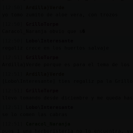
[12:50]
Ardilla}Verde
yo tomo zumito de aloe vera, con trozos
[12:50]
GrilloTorpe
Caracol_Naranja obvio que s�
[12:50]
Lobo\Interesante
regaliz crece en los huertos salvaje
[12:51]
GrilloTorpe
Ardilla}Verde porque es para el tema de los 
[12:51]
Ardilla}Verde
[Lobo\Interesante] ties regaliz pa la Grillo
[12:51]
GrilloTorpe
llevo tomando desde diciembre y me queda has
[12:51]
Lobo\Interesante
se lo comen las cabras
[12:51]
Caracol_Naranja
pues i una herboristeria no lo encuentra, va