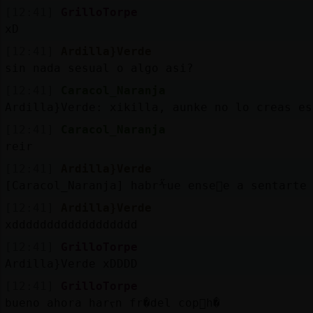
[12:41]
GrilloTorpe
xD
[12:41]
Ardilla}Verde
sin nada sesual o algo asi?
[12:41]
Caracol_Naranja
Ardilla}Verde: xikilla, aunke no lo creas es
[12:41]
Caracol_Naranja
reir
[12:41]
Ardilla}Verde
[Caracol_Naranja] habrᠱue ense񡲴e a sentarte
[12:41]
Ardilla}Verde
xdddddddddddddddddd
[12:41]
GrilloTorpe
Ardilla}Verde xDDDD
[12:41]
GrilloTorpe
bueno ahora harᠵn fr�del cop󮠡h�