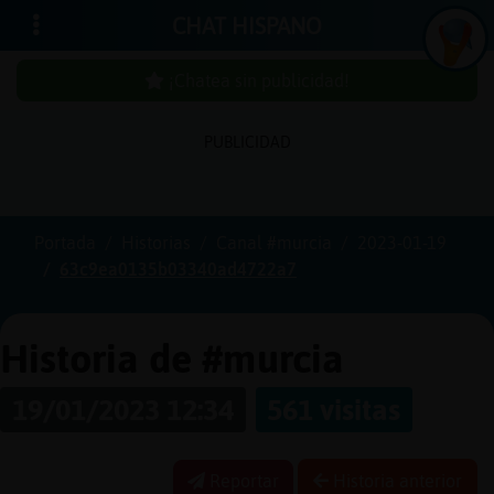
CHAT HISPANO
¡Chatea sin publicidad!
In
ic
ia
r
e
s
ió
n
PUBLICIDAD
s
Portada
Historias
Canal #murcia
2023-01-19
¡C
h
a
te
a
in
u
b
lic
id
a
d
63c9ea0135b03340ad4722a7
s
p
!
Historia de #murcia
C
r
e
a
r
n
a
u
e
n
ta
19/01/2023 12:34
561 visitas
u
c
Reportar
Historia anterior