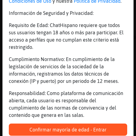
Condiciones de Uso
y nuestra
Política de Privacidad
.
experta en gatetes
[12:43]
GrilloTorpe
Información de Seguridad y Privacidad:
xDDDDD
Requisito de Edad: ChatHispano requiere que todos
[12:43]
Mosquito}Feliz
sus usuarios tengan 18 años o más para participar. El
[GrilloTorpe] un amigo tiene master en anima
acceso a perfiles que no cumplan este criterio está
[12:44]
GrilloTorpe
restringido.
que cosas... me parece super curioso
Cumplimiento Normativo: En cumplimiento de la
[12:44]
GrilloTorpe
legislación de servicios de la sociedad de la
que oye serᠴodo un mundo, estᠣlaro
información, registramos los datos técnicos de
[12:44]
GrilloTorpe
conexión (IP y puerto) por un periodo de 12 meses.
pero nunca lo hab�oido
Responsabilidad: Como plataforma de comunicación
[12:44]
Caracol_Naranja
abierta, cada usuario es responsable del
exoticos, me calloooo!!1
cumplimiento de las normas de convivencia y del
[12:44]
Ardilla}Verde
contenido que genera en las salas.
bueno GrilloTorpe y yo casi nos sacamos el m
Confirmar mayoría de edad - Entrar
[12:44]
Ardilla}Verde