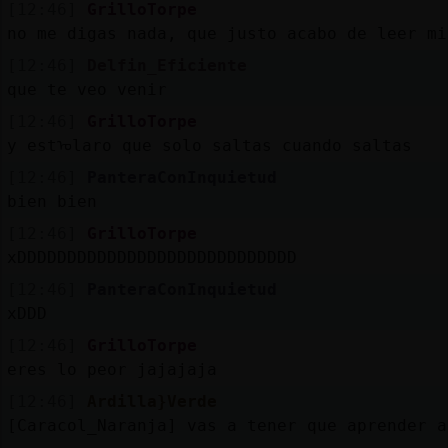
[12:46]
GrilloTorpe
no me digas nada, que justo acabo de leer mi
[12:46]
Delfin_Eficiente
que te veo venir
[12:46]
GrilloTorpe
y estᠣlaro que solo saltas cuando saltas
[12:46]
PanteraConInquietud
bien bien
[12:46]
GrilloTorpe
xDDDDDDDDDDDDDDDDDDDDDDDDDDDD
[12:46]
PanteraConInquietud
xDDD
[12:46]
GrilloTorpe
eres lo peor jajajaja
[12:46]
Ardilla}Verde
[Caracol_Naranja] vas a tener que aprender a