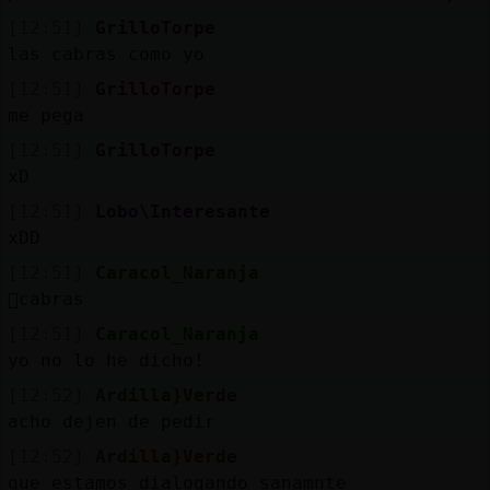
[12:51]
GrilloTorpe
las cabras como yo
[12:51]
GrilloTorpe
me pega
[12:51]
GrilloTorpe
xD
[12:51]
Lobo\Interesante
xDD
[12:51]
Caracol_Naranja
񡳠cabras
[12:51]
Caracol_Naranja
yo no lo he dicho!
[12:52]
Ardilla}Verde
acho dejen de pedir
[12:52]
Ardilla}Verde
que estamos dialogando sanamnte