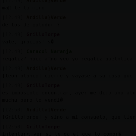
[12:49]
Ardilla}Verde
ma񡮡 te lo miro
[12:49]
Ardilla}Verde
de los de palodur ?
[12:49]
GrilloTorpe
vale, gracias! s�
[12:49]
Caracol_Naranja
regaliz? hace a񯳠no veo yo regaliz auetntica 
[12:49]
Ardilla}Verde
[leon-blanco] cierre y vayase a su casa que 
[12:49]
GrilloTorpe
es imposible encontrar, ayer me dijo una alu
mucha pero lo vendi�
[12:50]
Ardilla}Verde
[GrilloTorpe] y sino a mi consuelo, que tien
[12:50]
GrilloTorpe
intentarᠡ ver si le da el que lo compr�