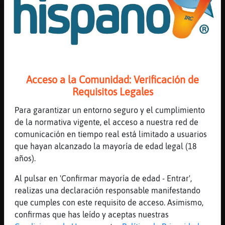
master felino !
[12:43]
Ardilla}Verde
tomaya!
[12:43]
GrilloTorpe
sisisi
[12:43]
GrilloTorpe
Acceso a la Comunidad: Verificación de
que cosas
Requisitos Legales
[12:43]
Ardilla}Verde
Para garantizar un entorno seguro y el cumplimiento
yo tengo un master en boludos
de la normativa vigente, el acceso a nuestra red de
[12:43]
GrilloTorpe
comunicación en tiempo real está limitado a usuarios
Delfin_Eficiente creo que se fue a por otra 
que hayan alcanzado la mayoría de edad legal (18
años).
[12:43]
Ardilla}Verde
con sucursal en espa�a
Al pulsar en 'Confirmar mayoría de edad - Entrar',
[12:43]
Ardilla}Verde
realizas una declaración responsable manifestando
xdddddddd
que cumples con este requisito de acceso. Asimismo,
confirmas que has leído y aceptas nuestras
[12:43]
Caracol_Naranja