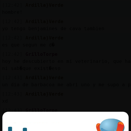
[12:42]
Ardilla}Verde
hombre!
[12:42]
Ardilla}Verde
yo tengo benjamines de cava tambien
[12:42]
Ardilla}Verde
es que segun me d�
[12:42]
GrilloTorpe
hoy he descubierto en mi veterinario, que ha
ni sab�que exist�eso
[12:43]
Ardilla}Verde
un dia de barbacoa me abri uno y me supo a p
[12:43]
Ardilla}Verde
xd
[12:43]
GrilloTorpe
jajajajajajajajajaja
[12:43]
Ardilla}Verde