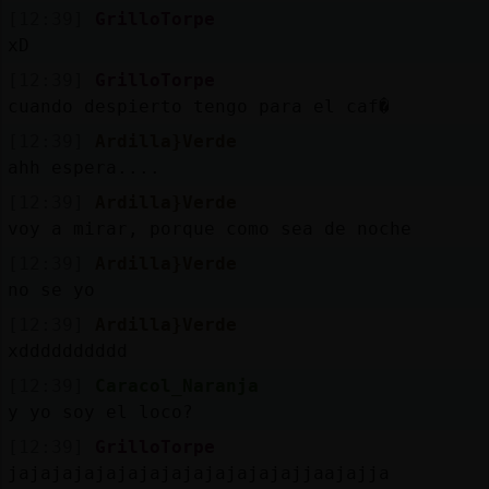
[12:39]
GrilloTorpe
xD
[12:39]
GrilloTorpe
cuando despierto tengo para el caf�
[12:39]
Ardilla}Verde
ahh espera....
[12:39]
Ardilla}Verde
voy a mirar, porque como sea de noche
[12:39]
Ardilla}Verde
no se yo
[12:39]
Ardilla}Verde
xdddddddddd
[12:39]
Caracol_Naranja
y yo soy el loco?
[12:39]
GrilloTorpe
jajajajajajajajajajajajajajjaajajja