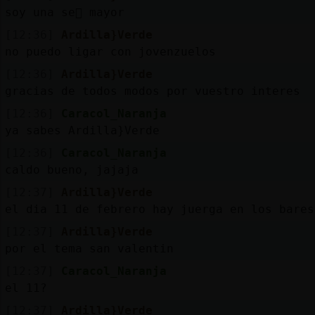
soy una se񯲡 mayor
[12:36]
Ardilla}Verde
no puedo ligar con jovenzuelos
[12:36]
Ardilla}Verde
gracias de todos modos por vuestro interes
[12:36]
Caracol_Naranja
ya sabes Ardilla}Verde
[12:36]
Caracol_Naranja
caldo bueno, jajaja
[12:37]
Ardilla}Verde
el dia 11 de febrero hay juerga en los bares
[12:37]
Ardilla}Verde
por el tema san valentin
[12:37]
Caracol_Naranja
el 11?
[12:37]
Ardilla}Verde