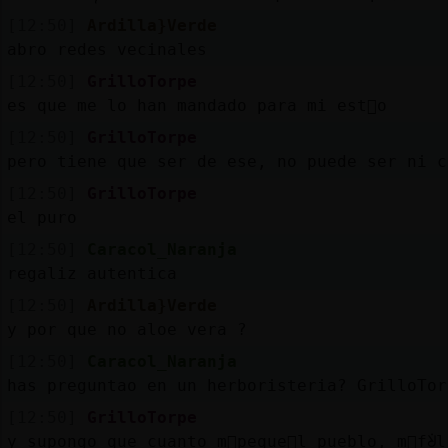
[12:50]
Ardilla}Verde
abro redes vecinales
[12:50]
GrilloTorpe
es que me lo han mandado para mi est󭡧o
[12:50]
GrilloTorpe
pero tiene que ser de ese, no puede ser ni c
[12:50]
GrilloTorpe
el puro
[12:50]
Caracol_Naranja
regaliz autentica
[12:50]
Ardilla}Verde
y por que no aloe vera ?
[12:50]
Caracol_Naranja
has preguntao en un herboristeria? GrilloTor
[12:50]
GrilloTorpe
y supongo que cuanto m᳠peque񯠥l pueblo, m᳠fᣩl