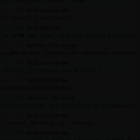
yo tengo que comprar carb�n
[12:47]
Ardilla}Verde
te invita a confesarte
[12:47]
GrilloTorpe
ya ten� que haber comprado Delfin_Eficiente
[12:47]
Delfin_Eficiente
seg�n me han indicado en repetidas ocasiones
[12:47]
Ardilla}Verde
[Delfin_Eficiente] vas a traer ?
[12:47]
Ardilla}Verde
xddddddddddddddddddddd
[12:47]
Caracol_Naranja
Ardilla}Verde: peligro tiene tu casaaaaaa!!
[12:47]
Ardilla}Verde
[Caracol_Naranja] no, ninguno
[12:47]
Ardilla}Verde