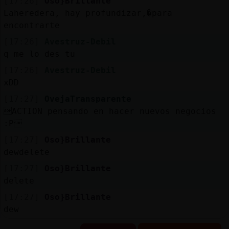
[17:26]
Oso}Brillante
Laheredera, hay profundizar,�para
encontrarte
[17:26]
Avestruz-Debil
q me lo des tu
[17:26]
Avestruz-Debil
xDD
[17:27]
OvejaTransparente
ACTION pensando en hacer nuevos negocios
:P
[17:27]
Oso}Brillante
dewdelete
[17:27]
Oso}Brillante
delete
[17:27]
Oso}Brillante
dew