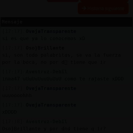
Historia siguiente
Mensaje
Reserva
[17:17]
OvejaTransparente
alias
si es que ya lo conocemos xD
[17:17]
Oso}Brillante
si, son todo palabritas, se va la fuerza
Actuali
por la boca, no por d󮤥 tiene que ir
contras
[17:17]
Avestruz-Debil
inma47 uUuUuUuuUuUuU como te rajaste xDDD
[17:17]
OvejaTransparente
Actuali
uuuoooohhh
IP
[17:17]
OvejaTransparente
virtual
xDDDD
[17:18]
Avestruz-Debil
Oso}Brillante y por dnd tiene q ir?