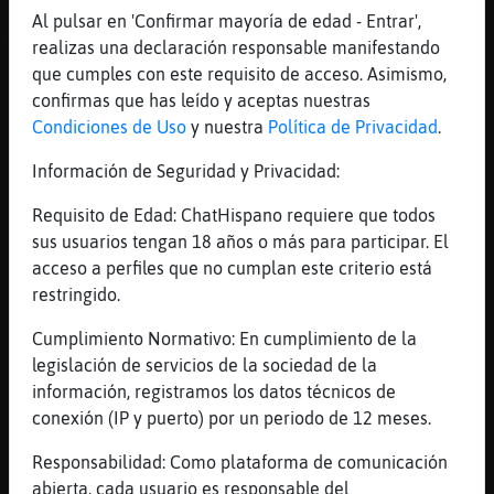
[17:23]
OvejaTransparente
Al pulsar en 'Confirmar mayoría de edad - Entrar',
Topo-SinLuces cuidado que t� eres menor...
realizas una declaración responsable manifestando
que cumples con este requisito de acceso. Asimismo,
[17:24]
OvejaTransparente
confirmas que has leído y aceptas nuestras
no te me asustes
Condiciones de Uso
y nuestra
Política de Privacidad
.
[17:24]
Topo-SinLuces
OvejaTransparente y un santo xD
Información de Seguridad y Privacidad:
[17:24]
OvejaTransparente
Requisito de Edad: ChatHispano requiere que todos
sisisis por eso
sus usuarios tengan 18 años o más para participar. El
[17:24]
Topo-SinLuces
acceso a perfiles que no cumplan este criterio está
laheredera casi? Jajajajaja
restringido.
[17:24]
OvejaTransparente
Cumplimiento Normativo: En cumplimiento de la
t� sigue viendo Doraemon
legislación de servicios de la sociedad de la
[17:24]
Avestruz-Debil
información, registramos los datos técnicos de
laheredera yo la mande al privi y no me
conexión (IP y puerto) por un periodo de 12 meses.
abrio
Responsabilidad: Como plataforma de comunicación
[17:24]
OvejaTransparente
abierta, cada usuario es responsable del