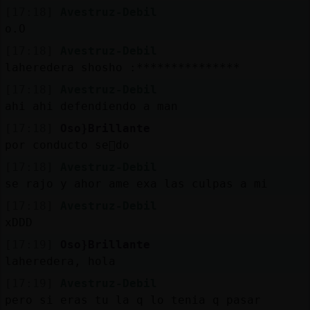
Mis
[17:18]
Avestruz-Debil
blogs
o.O
[17:18]
Avestruz-Debil
laheredera shosho :***************
Mis
[17:18]
Avestruz-Debil
foros
ahi ahi defendiendo a man
[17:18]
Oso}Brillante
por conducto se񡬡do
Registr
[17:18]
Avestruz-Debil
un
se rajo y ahor ame exa las culpas a mi
canal
[17:18]
Avestruz-Debil
xDDD
[17:19]
Oso}Brillante
laheredera, hola
Más
gestion
[17:19]
Avestruz-Debil
pero si eras tu la q lo tenia q pasar