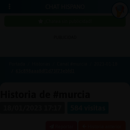
CHAT HISPANO
¡Chatea sin publicidad!
PUBLICIDAD
Iniciar
sesión
Portada
Historias
Canal #murcia
2023-01-18
63c898aaa8df1d73f73ebfd1
¡Chatea
sin
publici
Historia de #murcia
18/01/2023 17:17
584 visitas
Crear
una
Reportar
Historia anterior
cuenta