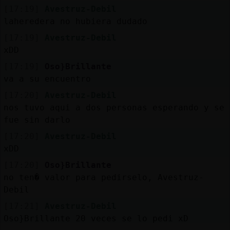
[17:19]
Avestruz-Debil
laheredera no hubiera dudado
[17:19]
Avestruz-Debil
xDD
[17:19]
Oso}Brillante
va a su encuentro
[17:20]
Avestruz-Debil
nos tuvo aqui a dos personas esperando y se
fue sin darlo
[17:20]
Avestruz-Debil
xDD
[17:20]
Oso}Brillante
no ten� valor para pedirselo, Avestruz-
Debil
[17:21]
Avestruz-Debil
Oso}Brillante 20 veces se lo pedi xD