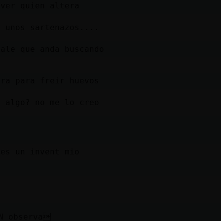
 ver quien altera
y unos sartenazos....
tale que anda buscando
era para freir huevos
a algo? no me lo creo
 es un invent mio
N observa