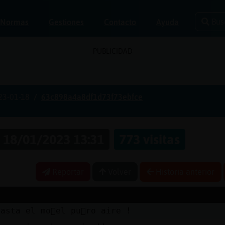
Bus
Normas
Gestiones
Contacto
Ayuda
PUBLICIDAD
23-01-18
63c898a4a8df1d73f73ebfce
18/01/2023 13:31
773 visitas
Reportar
Volver
Historia anterior
asta el mo񯠤el pu񥴥ro aire !