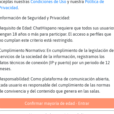
aceptas nuestras
Condiciones de Uso
y nuestra
Política de
Privacidad
.
rron eso quisieras tu bonit@, luego os extra
dad autonoma donde peor se habla, analfabet@
Información de Seguridad y Privacidad:
e el macho del mundo
Requisito de Edad: ChatHispano requiere que todos sus usuario
{Naranja] tira a tu comunidad
tengan 18 años o más para participar. El acceso a perfiles que
nos en paz
no cumplan este criterio está restringido.
o boton!!
Cumplimiento Normativo: En cumplimiento de la legislación de
servicios de la sociedad de la información, registramos los
datos técnicos de conexión (IP y puerto) por un periodo de 12
ene la jefa
meses.
trellaDeMar-Agil
Responsabilidad: Como plataforma de comunicación abierta,
 cuando me salga de los h.... Rana}Marron
cada usuario es responsable del cumplimiento de las normas
{Naranja] repite la frase
de convivencia y del contenido que genera en las salas.
 tardes!!
Confirmar mayoría de edad - Entrar
llaDeMar-Agil] :***