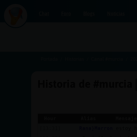
Chat
Foro
Blogs
Noticias
Iniciar
sesión
Portada
Historias
Canal #murcia
20
Historia de #murcia
¡Chatea
sin
publicidad!
Hour
Alias
Mensaje
[13:31]
Rana}Marron
estoy h
Crear
una