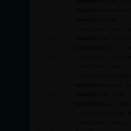
[13:33]
Rana}Marron
mi pis
Mis blogs
[13:33]
Rana}Marron
las es
[13:33]
Rana}Marron
xd
Mis foros
[13:33]
Oveja{Azul
kiero 
[13:33]
Rana}Marron
la cer
[13:34]
Rana}Marron
y un l
Registrar
[13:34]
Oveja{Azul
cervez
un canal
[13:34]
Oveja{Azul
sobre 
[13:34]
Oveja{Azul
mi men
[13:34]
Rana}Marron
ayer o
Más
[13:34]
Rana}Marron
isuka
gestiones
[13:35]
Rana}Marron
no hab
[13:35]
Oveja{Azul
quien 
[13:35]
Oveja{Azul
que po