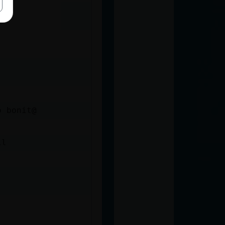
o bonit@
il