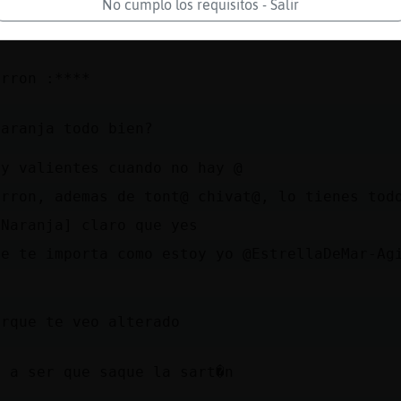
No cumplo los requisitos - Salir
 AguilaConTimidez
arron :****
Naranja todo bien?
uy valientes cuando no hay @
arron, ademas de tont@ chivat@, lo tienes tod
{Naranja] claro que yes
ue te importa como estoy yo @EstrellaDeMar-Ag
orque te veo alterado
a a ser que saque la sart�n