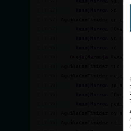
[13:37]
Rana}Marron
si, pe
[13:37]
Rana}Marron
xd
[13:37]
AguilaConTimidez
en cri
[13:37]
Rana}Marron
[Oveja
[13:38]
Rana}Marron
yo leo
[13:38]
Rana}Marron
xd
[13:38]
Oveja{Naranja
Rana}M
[13:38]
AguilaConTimidez
sucio-b
[13:38]
AguilaConTimidez
mejor 
[13:39]
Rana}Marron
jajaja
[13:39]
Rana}Marron
[Oveja
[13:39]
Rana}Marron
pedaso
[13:39]
AguilaConTimidez
oyia l
[13:40]
AguilaConTimidez
otia