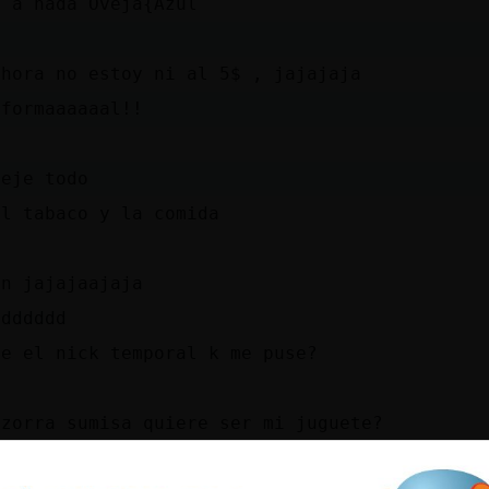
o a nada Oveja{Azul
ahora no estoy ni al 5$ , jajajaja
 formaaaaaal!!
deje todo
el tabaco y la comida
en jajajaajaja
ddddddd
te el nick temporal k me puse?
 zorra sumisa quiere ser mi juguete?
a}Marron