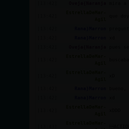
[13:42]
Oveja{Naranja
mira a
EstrellaDeMar-
[13:42]
que do
Agil
[13:42]
Rana}Marron
pregun
[13:42]
Rana}Marron
xd
[13:42]
Oveja{Naranja
pues s
EstrellaDeMar-
[13:42]
buscab
Agil
EstrellaDeMar-
[13:42]
xD
Agil
[13:42]
Rana}Marron
bueno,
[13:42]
Rana}Marron
xd
EstrellaDeMar-
[13:42]
xDDD
Agil
EstrellaDeMar-
[13:43]
ACTIO