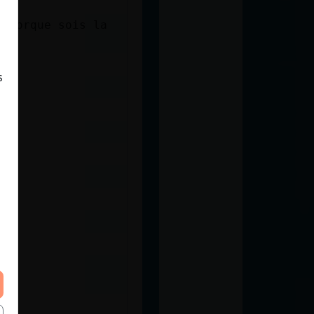
 porque sois la
s