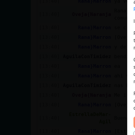
[13:40]
Rana}Marron
ya ves
Rana}Ma
[13:40]
Oveja{Naranja
comuni
[13:40]
Rana}Marron
se cre
[13:40]
Rana}Marron
[Oveja
[13:40]
Rana}Marron
y deja
[13:40]
AguilaConTimidez
bendit
[13:40]
Rana}Marron
ea
[13:40]
Rana}Marron
ahi vi
[13:40]
AguilaConTimidez
nas Es
[13:40]
Oveja{Naranja
Me ire
[13:40]
Rana}Marron
[Oveja
EstrellaDeMar-
[13:40]
Buenas
Agil
[13:40]
Rana}Marron
[Estre