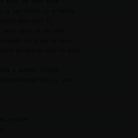
ra casi no hace aire!!
񡮡 a las cinco si k hacia
{Azul] pos aqui si
, pero esto no es naa!
adrugada si k hacia aire
 pero permitime que lo odie
odia a gusto, jajaja
la cabeza mas loca , aun
a!!
 mi verano
io