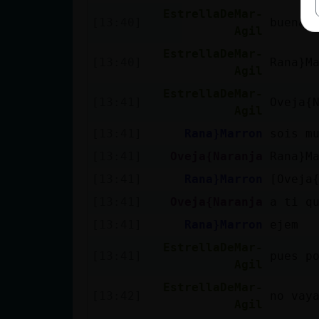
EstrellaDeMar-
[13:40]
buenas
Agil
EstrellaDeMar-
[13:40]
Rana}M
Agil
EstrellaDeMar-
[13:41]
Oveja{
Agil
[13:41]
Rana}Marron
sois m
[13:41]
Oveja{Naranja
Rana}M
[13:41]
Rana}Marron
[Oveja
[13:41]
Oveja{Naranja
a ti q
[13:41]
Rana}Marron
ejem
EstrellaDeMar-
[13:41]
pues p
Agil
EstrellaDeMar-
[13:42]
no vay
Agil