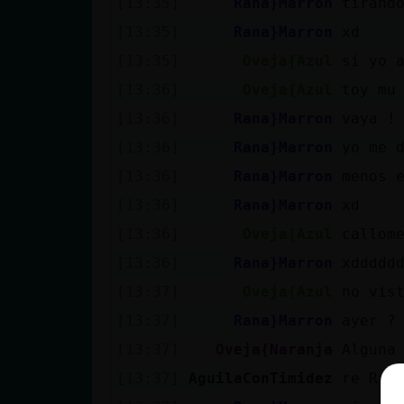
[13:35]
Rana}Marron
tirand
[13:35]
Rana}Marron
xd
[13:35]
Oveja{Azul
si yo 
[13:36]
Oveja{Azul
toy mu
[13:36]
Rana}Marron
vaya !
[13:36]
Rana}Marron
yo me 
[13:36]
Rana}Marron
menos 
[13:36]
Rana}Marron
xd
[13:36]
Oveja{Azul
callom
[13:36]
Rana}Marron
xddddd
[13:37]
Oveja{Azul
no vis
[13:37]
Rana}Marron
ayer ?
[13:37]
Oveja{Naranja
Alguna
[13:37]
AguilaConTimidez
re Ran