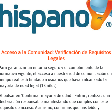
ro ocmo no se ingl鳠, ni idea
stiano sucia-mente jajaja
{Naranja] por que no tevasunarto a que te lle
 dirty y me viene dirty dancing
arron Aprende a escribir PATAN
Acceso a la Comunidad: Verificación de Requisitos
ailando seria la traducion 񬩴eral jajaja
Legales
no seguimos con el ingles dirty, jajajaja
Para garantizar un entorno seguro y el cumplimiento de la
normativa vigente, el acceso a nuestra red de comunicación en
tiempo real está limitado a usuarios que hayan alcanzado la
{Naranja] que me lo comas !
mayoría de edad legal (18 años).
deimbecil
Al pulsar en 'Confirmar mayoría de edad - Entrar', realizas una
o que escribe esteee!!
declaración responsable manifestando que cumples con este
requisito de acceso. Asimismo, confirmas que has leído y