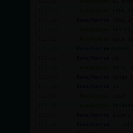
[13:32]
Oveja{Azul
si aho
cuenta
[13:32]
Oveja{Azul
esta ma
[13:32]
Rana}Marron
[Oveja
[13:32]
Oveja{Azul
aki tb
Reservar
[13:32]
Oveja{Azul
esta m
alias
[13:32]
Rana}Marron
bueno,
[13:32]
Rana}Marron
xd
Actualizar
[13:33]
Oveja{Azul
odia, 
contraseña
[13:33]
Rana}Marron
tengo 
[13:33]
Rana}Marron
xd
[13:33]
Oveja{Azul
mas??
Actualizar
[13:33]
Oveja{Azul
otiaaa
IP virtual
[13:33]
Rana}Marron
quiero
[13:33]
Rana}Marron
mi pat