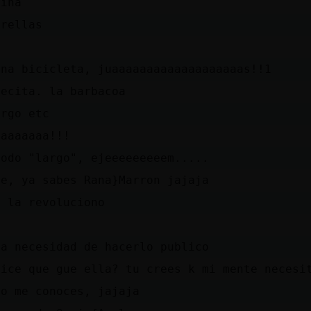
cina
trellas
una bicicleta, juaaaaaaaaaaaaaaaaaaas!!1
vecita. la barbacoa
argo etc
aaaaaaaa!!!
todo "largo", ejeeeeeeeeem.....
te, ya sabes Rana}Marron jajaja
s la revoluciono
ia necesidad de hacerlo publico
dice que gue ella? tu crees k mi mente necesi
co me conoces, jajaja