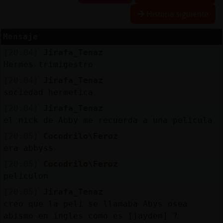
Historia siguiente
Mensaje
Reserva
[20:04]
Jirafa_Tenaz
alias
Hermes trimigestro
[20:04]
Jirafa_Tenaz
sociedad hermetica
Actuali
[20:04]
Jirafa_Tenaz
contras
el nick de Abby me recuerda a una pelicula
[20:05]
Cocodrilo\Feroz
era abbyss
Actuali
[20:05]
Cocodrilo\Feroz
IP
peliculon
virtual
[20:05]
Jirafa_Tenaz
creo que la peli se llamaba Abys osea
abismo en ingles como es [jaydem] ?