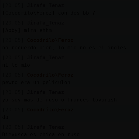
Mis
[20:05]
Jirafa_Tenaz
blogs
[Cocodrilo\Feroz] con dos bb ?
[20:05]
Jirafa_Tenaz
[Abby] mira ehhm
Mis
[20:05]
Cocodrilo\Feroz
foros
no recuerdo bien, lo mio no es el ingles
[20:05]
Jirafa_Tenaz
ni lo mio
Registr
[20:05]
Cocodrilo\Feroz
un
pewro era un peliculon
canal
[20:05]
Jirafa_Tenaz
yo soy mas de ruso o frances tovarish
[20:05]
Cocodrilo\Feroz
da
Más
gestion
[20:05]
Jirafa_Tenaz
Dievusca es chica en ruso