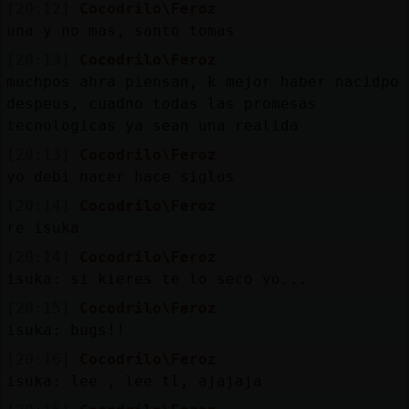
[20:12]
Cocodrilo\Feroz
una y no mas, santo tomas
[20:13]
Cocodrilo\Feroz
muchpos ahra piensan, k mejor haber nacidpo
despeus, cuadno todas las promesas
tecnologicas ya sean una realida
[20:13]
Cocodrilo\Feroz
yo debi nacer hace siglos
[20:14]
Cocodrilo\Feroz
re isuka
[20:14]
Cocodrilo\Feroz
isuka: si kieres te lo seco yo...
[20:15]
Cocodrilo\Feroz
isuka: bugs!!
[20:16]
Cocodrilo\Feroz
isuka: lee , lee tl, ajajaja