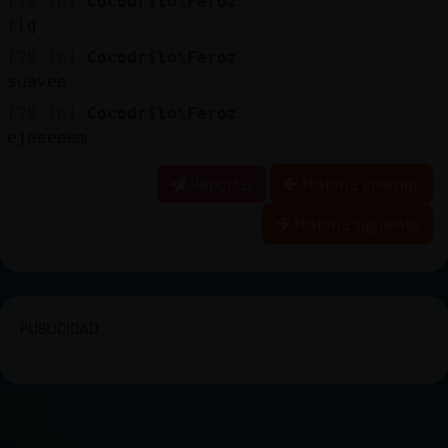
[20:16]
Cocodrilo\Feroz
tlg
[20:16]
Cocodrilo\Feroz
suavee
[20:16]
Cocodrilo\Feroz
ejeeeeem
Reportar
Historia anterior
Historia siguiente
PUBLICIDAD