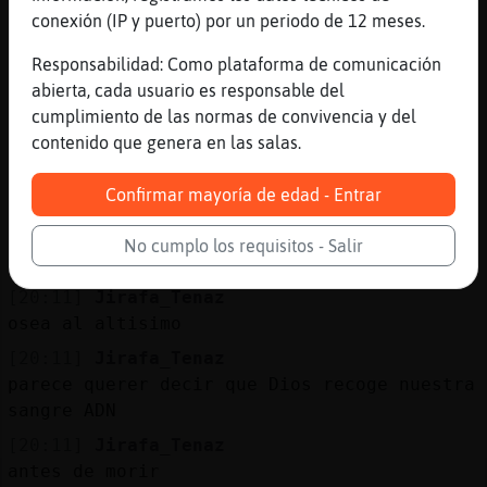
conexión (IP y puerto) por un periodo de 12 meses.
[20:11]
Cocodrilo\Feroz
con una vez ya me ha saobrao
Responsabilidad: Como plataforma de comunicación
[20:11]
Jirafa_Tenaz
abierta, cada usuario es responsable del
que tienes que degollar a un cordero
cumplimiento de las normas de convivencia y del
contenido que genera en las salas.
[20:11]
Jirafa_Tenaz
recoges la sangre en un cuenco luego metes
Confirmar mayoría de edad - Entrar
los dedos y echas sangre a lo alto
[20:11]
Cocodrilo\Feroz
No cumplo los requisitos - Salir
menos mal que oslo tocamos a una
[20:11]
Jirafa_Tenaz
osea al altisimo
[20:11]
Jirafa_Tenaz
parece querer decir que Dios recoge nuestra
sangre ADN
[20:11]
Jirafa_Tenaz
antes de morir