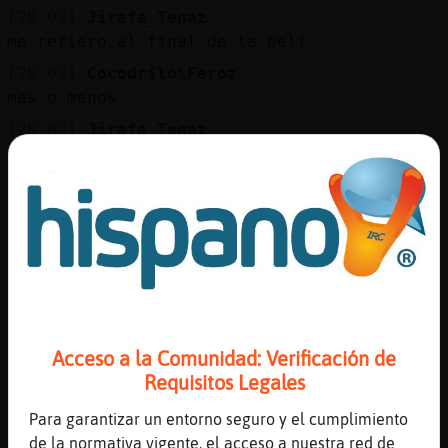
[20:09]
Jirafa_Tenaz
me refiero al final de la peli
[20:09]
Cocodrilo\Feroz
mas o menos
[20:09]
Jirafa_Tenaz
porque como no pueden salvar a la humanidad
del fin lo que hacen son clones
[20:09]
Jirafa_Tenaz
es una forma algo exotica de sobrevivir a
la muerte ?
[20:09]
Cocodrilo\Feroz
que iran todos pasando por lo mimsmo
[20:10]
Jirafa_Tenaz
Acceso a la Comunidad: Verificación de
los recuerdos los tenian
Requisitos Legales
[20:10]
Cocodrilo\Feroz
Para garantizar un entorno seguro y el cumplimiento
o quizas no?
de la normativa vigente, el acceso a nuestra red de