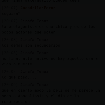
que final alternativo puedes teenr
[20:07]
Cocodrilo\Feroz
seguira*
[20:07]
Jirafa_Tenaz
la protagonista es una chica y es de los
pocos actores que salen
[20:08]
Jirafa_Tenaz
los demas son secundarios
[20:08]
Jirafa_Tenaz
no final alternativo no hay aquello era a
vida o muerte
[20:08]
Jirafa_Tenaz
lo que pasa.....
[20:09]
Jirafa_Tenaz
que en cierto modo la peli se me parece un
poco a Apocalipsis y el dia de la
resurreccion