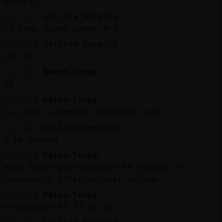
general
[22:21]
Gallina_Naranja
es como saber sumar 4+4
[22:21]
Gallina_Naranja
son ya
[22:21]
Raton-Torpe
44
[22:21]
Raton-Torpe
yo juego a domin󬠡 corazones, etc
[22:22]
Gallina_Naranja
A la bresca
[22:22]
Raton-Torpe
esta tarde precisamente he jugado un
campeonato internacional online
[22:22]
Raton-Torpe
he quedado el 23 de 46