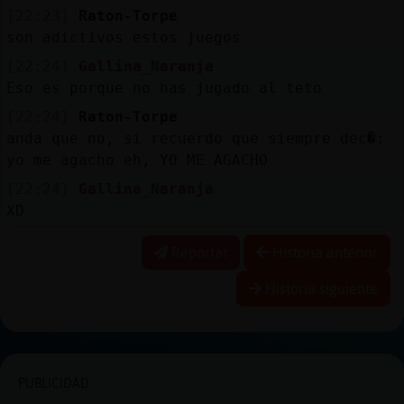
[22:23]
Raton-Torpe
son adictivos estos juegos
[22:24]
Gallina_Naranja
Eso es porque no has jugado al teto
[22:24]
Raton-Torpe
anda que no, si recuerdo que siempre dec�:
yo me agacho eh, YO ME AGACHO
[22:24]
Gallina_Naranja
XD
Reportar
Historia anterior
Historia siguiente
PUBLICIDAD