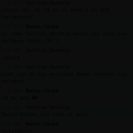
[22:07]
Gallina_Naranja
Chica--94: el 94 es tu edad o tu a񯠤e
nacimiento?
[22:07]
Raton-Torpe
es como Gallina_Naranja nunca has oido esa
palabra Chica--94 ?
[22:08]
Gallina_Naranja
jajaja
[22:08]
Gallina_Naranja
pues con 94 a񯳠y murciana debes conocer esa
palabra
[22:08]
Raton-Torpe
oh my god ��
[22:09]
Gallina_Naranja
Raton-Torpe: nos toma el pelo
[22:09]
Raton-Torpe
totalmente