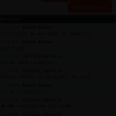
Historia siguiente
Mensaje
Reserva
[22:03]
Raton-Torpe
alias
esta noche da una peli de vampiros
[22:03]
Raton-Torpe
que miedo
Actuali
[22:03]
Gallina_Naranja
contras
La de john carpenter?
[22:04]
Gallina_Naranja
Chica--94 eso no da miedo, da risa
Actuali
[22:04]
Raton-Torpe
IP
la de carpenter,si
virtual
[22:04]
Gallina_Naranja
� m�n realidad me dio sue�o
[22:04]
Gallina_Naranja