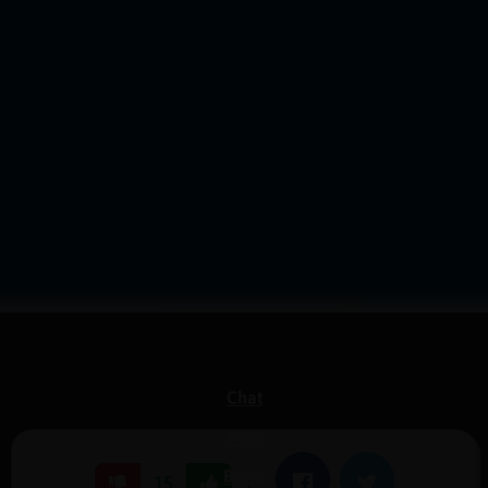
Chat
Foro
Blogs
|
Facebook
Twitter
15