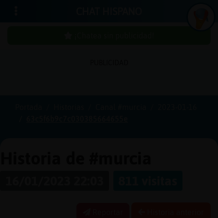
CHAT HISPANO
¡Chatea sin publicidad!
PUBLICIDAD
Iniciar
sesión
Portada
Historias
Canal #murcia
2023-01-16
63c5f6b9c7c030385664655e
¡Chatea
sin
publici
Historia de #murcia
16/01/2023 22:03
811 visitas
Crear
una
Reportar
Historia anterior
cuenta