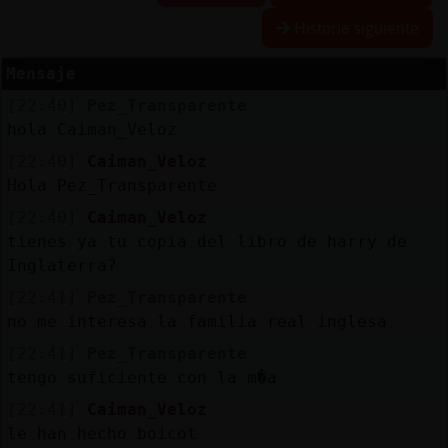
Historia siguiente
Mensaje
Reserva
[22:40]
Pez_Transparente
alias
hola Caiman_Veloz
[22:40]
Caiman_Veloz
Hola Pez_Transparente
Actuali
[22:40]
Caiman_Veloz
contras
tienes ya tu copia del libro de harry de
Inglaterra?
[22:41]
Pez_Transparente
Actuali
no me interesa la familia real inglesa
IP
[22:41]
Pez_Transparente
virtual
tengo suficiente con la m�a
[22:41]
Caiman_Veloz
le han hecho boicot