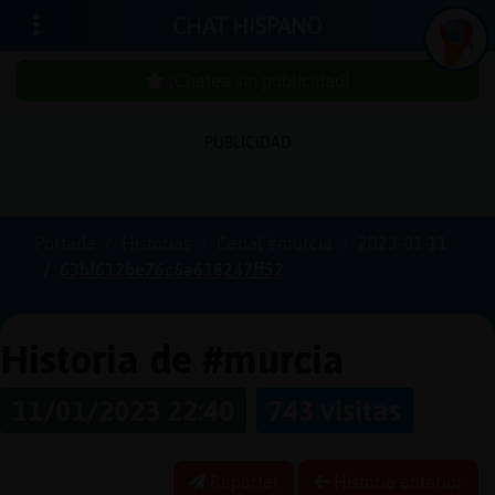
CHAT HISPANO
¡Chatea sin publicidad!
PUBLICIDAD
Iniciar
sesión
Portada
Historias
Canal #murcia
2023-01-11
63bf612be76c6a618247ff52
¡Chatea
sin
publici
Historia de #murcia
11/01/2023 22:40
743 visitas
Crear
una
Reportar
Historia anterior
cuenta