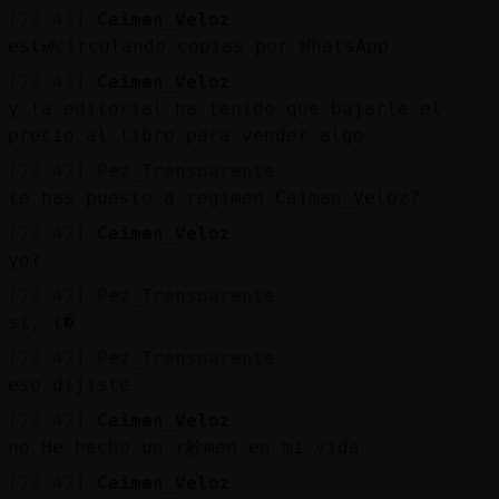
Mis
[22:41]
Caiman_Veloz
blogs
estᮠcirculando copias por WhatsApp
[22:41]
Caiman_Veloz
y la editorial ha tenido que bajarle el
precio al libro para vender algo
Mis
foros
[22:42]
Pez_Transparente
te has puesto a regimen Caiman_Veloz?
[22:42]
Caiman_Veloz
yo?
Registr
un
[22:42]
Pez_Transparente
canal
si, t�
[22:42]
Pez_Transparente
eso dijiste
[22:42]
Caiman_Veloz
Más
no He hecho un r駩men en mi vida
gestion
[22:42]
Caiman_Veloz