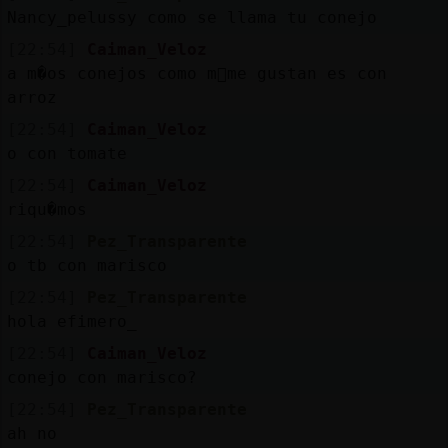
Nancy_pelussy como se llama tu conejo
[22:54]
Caiman_Veloz
a m�os conejos como m᳠me gustan es con
arroz
[22:54]
Caiman_Veloz
o con tomate
[22:54]
Caiman_Veloz
riqu�mos
[22:54]
Pez_Transparente
o tb con marisco
[22:54]
Pez_Transparente
hola efimero_
[22:54]
Caiman_Veloz
conejo con marisco?
[22:54]
Pez_Transparente
ah no