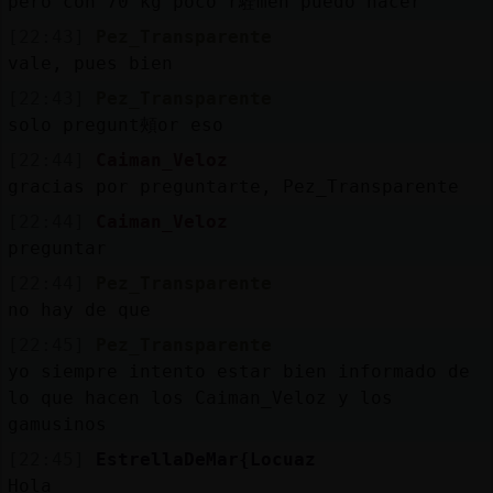
pero con 70 kg poco r駩men puedo hacer
[22:43]
Pez_Transparente
vale, pues bien
[22:43]
Pez_Transparente
solo pregunt頰or eso
[22:44]
Caiman_Veloz
gracias por preguntarte, Pez_Transparente
[22:44]
Caiman_Veloz
preguntar
[22:44]
Pez_Transparente
no hay de que
[22:45]
Pez_Transparente
yo siempre intento estar bien informado de
lo que hacen los Caiman_Veloz y los
gamusinos
[22:45]
EstrellaDeMar{Locuaz
Hola