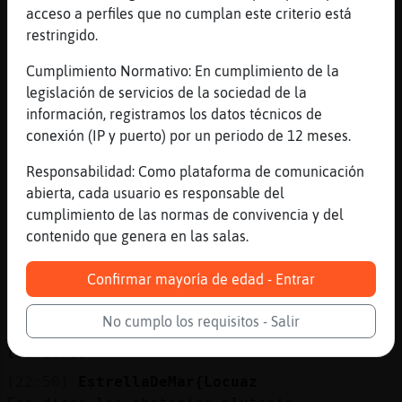
acceso a perfiles que no cumplan este criterio está
yo?
restringido.
[22:49]
Caiman_Veloz
Seguro que le das pienso con los
Cumplimiento Normativo: En cumplimiento de la
calabacines tan hermosos que hay por ah�
legislación de servicios de la sociedad de la
información, registramos los datos técnicos de
[22:50]
Caiman_Veloz
conexión (IP y puerto) por un periodo de 12 meses.
Nancy_pelussy: se la das dura o se la
cueces
Responsabilidad: Como plataforma de comunicación
[22:50]
Pez_Transparente
abierta, cada usuario es responsable del
EstrellaDeMar{Locuaz a veces viene bien un
cumplimiento de las normas de convivencia y del
poco de abstinencia
contenido que genera en las salas.
[22:50]
Pez_Transparente
Confirmar mayoría de edad - Entrar
ella enriquece Caiman_Veloz
[22:50]
Caiman_Veloz
No cumplo los requisitos - Salir
EstrellaDeMar{Locuaz la abstinencia es para
los curas
[22:50]
EstrellaDeMar{Locuaz