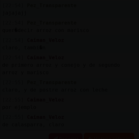
[22:54]
Pez_Transparente
jajajajj
[22:54]
Pez_Transparente
quer�decir arroz con marisco
[22:54]
Caiman_Veloz
claro, tambi�n
[22:54]
Caiman_Veloz
de primero arroz y conejo y de segundo
arroz y marisco
[22:55]
Pez_Transparente
claro, y de postre arroz con leche
[22:55]
Caiman_Veloz
por ejemplo
[22:55]
Caiman_Veloz
de calasparra, claro
Reportar
Historia anterior