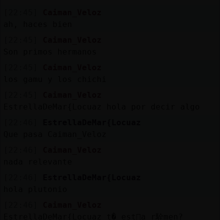
[22:45]
Caiman_Veloz
ah, haces bien
[22:45]
Caiman_Veloz
Son primos hermanos
[22:45]
Caiman_Veloz
los gamu y los chichi
[22:45]
Caiman_Veloz
EstrellaDeMar{Locuaz hola por decir algo
[22:46]
EstrellaDeMar{Locuaz
Que pasa Caiman_Veloz
[22:46]
Caiman_Veloz
nada relevante
[22:46]
EstrellaDeMar{Locuaz
hola plutonio
[22:46]
Caiman_Veloz
EstrellaDeMar{Locuaz t� est᳠a r駩men?