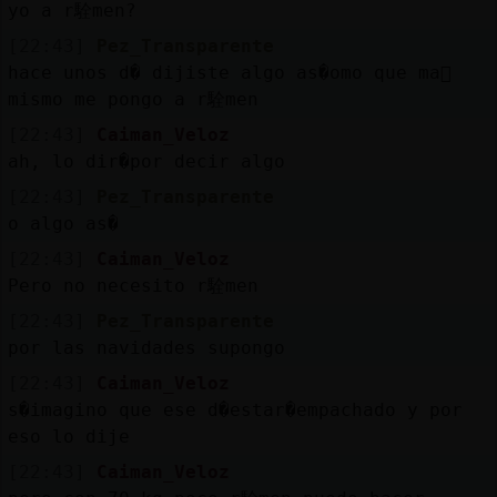
yo a r駩men?
[22:43]
Pez_Transparente
hace unos d� dijiste algo as�omo que ma񡮡
mismo me pongo a r駩men
[22:43]
Caiman_Veloz
ah, lo dir�por decir algo
[22:43]
Pez_Transparente
o algo as�
[22:43]
Caiman_Veloz
Pero no necesito r駩men
[22:43]
Pez_Transparente
por las navidades supongo
[22:43]
Caiman_Veloz
s�imagino que ese d�estar�empachado y por
eso lo dije
[22:43]
Caiman_Veloz