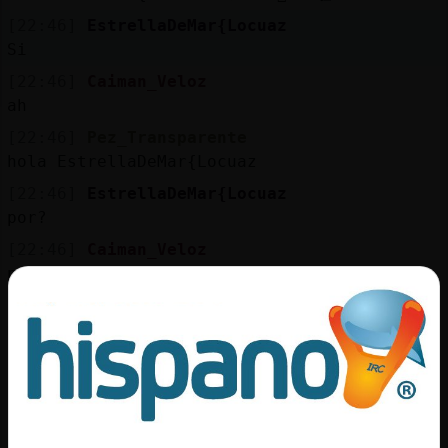
[22:46]
EstrellaDeMar{Locuaz
Si
[22:46]
Caiman_Veloz
ah
[22:46]
Pez_Transparente
hola EstrellaDeMar{Locuaz
[22:46]
EstrellaDeMar{Locuaz
por?
[22:46]
Caiman_Veloz
por preguntar algo
[22:47]
EstrellaDeMar{Locuaz
me se nota?
[22:47]
Caiman_Veloz
s�se te nota en la papada
[22:47]
EstrellaDeMar{Locuaz
ay yo no tengo de eso