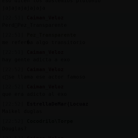
Eso dicen los abstemios plutonio
jajajajajajaja
[22:51]
Caiman_Veloz
Perd󮬠Pez_Transparente
[22:51]
Pez_Transparente
me refer�a algo transitorio
[22:51]
Caiman_Veloz
hay gente adicta a exo
[22:52]
Caiman_Veloz
c󭯠se llama ese actor famoso
[22:52]
Caiman_Veloz
que era adicto al exo
[22:52]
EstrellaDeMar{Locuaz
Maikel duglas
[22:52]
Cocodrilo\Torpe
Douglas?