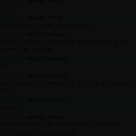
[22:52]
Caiman_Veloz
eso
[22:52]
Caiman_Veloz
termin󠣯n un cancer de garganta
[22:52]
Pez}Brillante
Nancy_pelussy cuidao con los conejos q se
comen las puertas
[22:52]
Pez}Brillante
xD
[22:53]
Pez}Brillante
LAS puertas lo muebles y to lo q pillan por
hay
[22:53]
Pez}Brillante
jajaja
[22:53]
Caiman_Veloz
Pero qu頴iene, un conejo o una termita?
[22:53]
Pez_Transparente