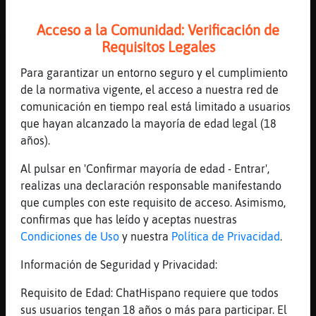
[22:47]
Caiman_Veloz
Acceso a la Comunidad: Verificación de
mejor
Requisitos Legales
[22:48]
Pez_Transparente
Para garantizar un entorno seguro y el cumplimiento
se te notarᠥn alguna otra cosa que cuelga
de la normativa vigente, el acceso a nuestra red de
[22:48]
Pez_Transparente
comunicación en tiempo real está limitado a usuarios
..... y que no es papada
que hayan alcanzado la mayoría de edad legal (18
[22:48]
Caiman_Veloz
años).
Eso no engorda ni adelgaza
Al pulsar en 'Confirmar mayoría de edad - Entrar',
[22:48]
Caiman_Veloz
realizas una declaración responsable manifestando
la cuca
que cumples con este requisito de acceso. Asimismo,
[22:48]
EstrellaDeMar{Locuaz
confirmas que has leído y aceptas nuestras
Pez_Transparente eso si lo tengo a dieta
Condiciones de Uso
y nuestra
Política de Privacidad
.
[22:49]
Caiman_Veloz
Información de Seguridad y Privacidad:
Nancy_pelussy: qu頨a cenado, zanahoria o
calabac�gigante?
Requisito de Edad: ChatHispano requiere que todos
sus usuarios tengan 18 años o más para participar. El
[22:49]
Caiman_Veloz