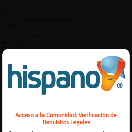
Mis
[21:13]
Mosca-Breve
blogs
Por llevarme la contraria,no?
[21:13]
Culebra}ConPereza
claro xD
[21:13]
Mosca-Breve
Mis
Hola joven
foros
[21:13]
Culebra}ConPereza
gracias por lo de joven xD
[21:13]
Mosca}Transparente
Registr
nas
un
canal
[21:13]
Mosca-Breve
Por no decirte lo contrario
[21:13]
Culebra}ConPereza
hola Mosca}Transparente
Más
Acceso a la Comunidad: Verificación de
[21:14]
Culebra}ConPereza
gestion
Requisitos Legales
tambi鮠puedo ser semimadurito xD