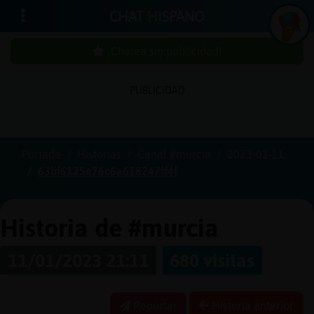
CHAT HISPANO
¡Chatea sin publicidad!
PUBLICIDAD
Iniciar
sesión
Portada
Historias
Canal #murcia
2023-01-11
63bf6125e76c6a618247ff4f
¡Chatea
sin
publici
Historia de #murcia
11/01/2023 21:11
680 visitas
Crear
una
Reportar
Historia anterior
cuenta