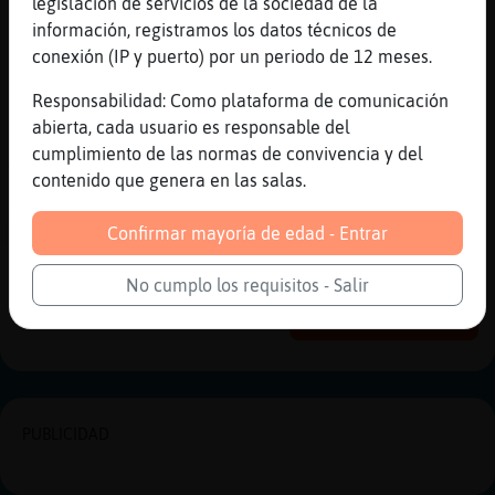
legislación de servicios de la sociedad de la
[21:15]
Mosca-Breve
información, registramos los datos técnicos de
Jajajajaj
conexión (IP y puerto) por un periodo de 12 meses.
[21:15]
Culebra}ConPereza
ahora vengo
Responsabilidad: Como plataforma de comunicación
abierta, cada usuario es responsable del
[21:15]
Mosca-Breve
cumplimiento de las normas de convivencia y del
A quien madruga Dios lapoia
contenido que genera en las salas.
[21:16]
Mosca-Breve
Tampoco hace falta Culebra}ConPereza
Confirmar mayoría de edad - Entrar
Reportar
Historia anterior
No cumplo los requisitos - Salir
Historia siguiente
PUBLICIDAD