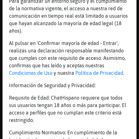
Para garantizar un entorno seguro y el cumplimiento
[21:14]
Mosca-Breve
de la normativa vigente, el acceso a nuestra red de
Como los quesos xd
comunicación en tiempo real está limitado a usuarios
[21:14]
Culebra}ConPereza
que hayan alcanzado la mayoría de edad legal (18
mejor aun
años).
[21:14]
Culebra}ConPereza
Al pulsar en 'Confirmar mayoría de edad - Entrar',
m᳠delicioso estoy xD
realizas una declaración responsable manifestando
[21:14]
Mosca-Breve
que cumples con este requisito de acceso. Asimismo,
Buaggg
confirmas que has leído y aceptas nuestras
[21:14]
Mosca-Breve
Condiciones de Uso
y nuestra
Política de Privacidad
.
Odio el queso
Información de Seguridad y Privacidad:
[21:15]
Culebra}ConPereza
y yo el madrugar xD
Requisito de Edad: ChatHispano requiere que todos
sus usuarios tengan 18 años o más para participar. El
[21:15]
Mosca-Breve
acceso a perfiles que no cumplan este criterio está
Son pestosos
restringido.
[21:15]
Culebra}ConPereza
xDDDD
Cumplimiento Normativo: En cumplimiento de la