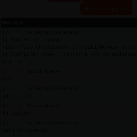
Historia siguiente
Mensaje
Reserva
[21:11]
Culebra}ConPereza
alias
|| Normas del canal:
http://www.chathispano.com/wiki/Normas_de_ca
|| Cualquier duda , contacta con un moderado
gracias ||
Actuali
contras
[21:12]
Mosca-Breve
🙋🏻‍♀️
[21:12]
Culebra}ConPereza
que es eso
Actuali
IP
[21:12]
Mosca-Breve
virtual
Un saludo
[21:12]
Culebra}ConPereza
hola chicaderio