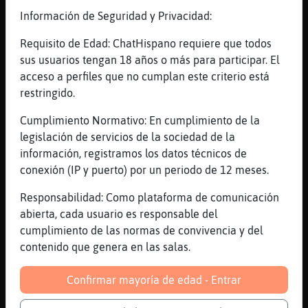
[Mad_Max] quieres pelea ?
Información de Seguridad y Privacidad:
[12:49]
Anguila-Suave
Requisito de Edad: ChatHispano requiere que todos
xd
sus usuarios tengan 18 años o más para participar. El
[12:49]
Hormiga_Fugaz
acceso a perfiles que no cumplan este criterio está
venga vamos a calmarnos
restringido.
[12:49]
Avestruz_Pedante
Cumplimiento Normativo: En cumplimiento de la
Lo que es malo es la actitud de los
legislación de servicios de la sociedad de la
veteranos de la sala
información, registramos los datos técnicos de
[12:49]
Anguila-Suave
conexión (IP y puerto) por un periodo de 12 meses.
aqui el veterano es Hormiga_Fugaz
Responsabilidad: Como plataforma de comunicación
[12:49]
Avestruz_Pedante
abierta, cada usuario es responsable del
Que cuando cualquiera dice algo en el
cumplimiento de las normas de convivencia y del
general saltais
contenido que genera en las salas.
[12:50]
Anguila-Suave
que paso? se insulto solo el diego ?
Confirmar mayoría de edad - Entrar
[12:51]
Anguila-Suave