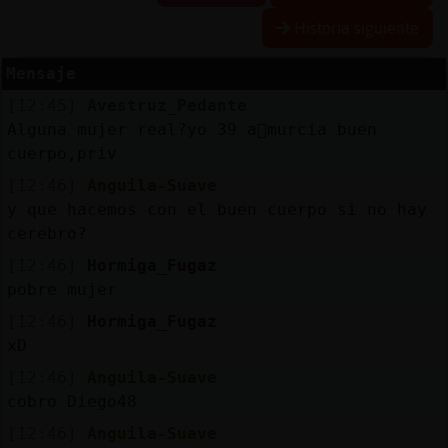
Historia siguiente
Mensaje
Reserva
[12:45]
Avestruz_Pedante
alias
Alguna mujer real?yo 39 a񯳠murcia buen
cuerpo,priv
[12:46]
Anguila-Suave
Actuali
y que hacemos con el buen cuerpo si no hay
contras
cerebro?
[12:46]
Hormiga_Fugaz
pobre mujer
Actuali
[12:46]
Hormiga_Fugaz
IP
xD
virtual
[12:46]
Anguila-Suave
cobro Diego48
[12:46]
Anguila-Suave