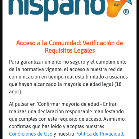
[12:47]
Avestruz_Pedante
Qui鮠sabe lo mismo a lo ancho si
[12:47]
Anguila-Suave
[Alexa704] te presento a Avestruz_Pedante
buen cuerpo de murcia
Acceso a la Comunidad: Verificación de
[12:47]
Anguila-Suave
Requisitos Legales
untontoalas3, pero con buen cuerpo
Para garantizar un entorno seguro y el cumplimiento
[12:48]
Avestruz_Pedante
de la normativa vigente, el acceso a nuestra red de
Bueno Anguila-Suave mejor ser tonto a las
comunicación en tiempo real está limitado a usuarios
tres con buen cuerpo que no cuerpo escombro
que hayan alcanzado la mayoría de edad legal (18
y esaboria como t�
años).
[12:48]
Anguila-Suave
que malo es el rechazo publico
Al pulsar en 'Confirmar mayoría de edad - Entrar',
Avestruz_Pedante
realizas una declaración responsable manifestando
que cumples con este requisito de acceso. Asimismo,
[12:49]
Anguila-Suave
confirmas que has leído y aceptas nuestras
[Mad_Max] si
Condiciones de Uso
y nuestra
Política de Privacidad
.
[12:49]
Anguila-Suave