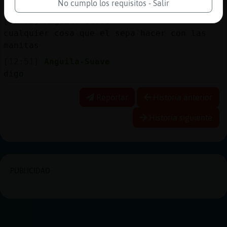
No cumplo los requisitos - Salir
xd
[12:51]
Anguila-Suave
cualquier cosa que el sepa hacer con las
manitas
[12:51]
Anguila-Suave
digo
Reportar
Historia anterior
Historia siguiente
PUBLICIDAD