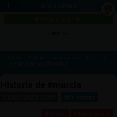
CHAT HISPANO
¡Chatea sin publicidad!
PUBLICIDAD
Iniciar
sesión
Portada
Historias
Canal #murcia
2023-01-11
63bf6109e76c6a618247ff47
¡Chatea
sin
publici
Historia de #murcia
11/01/2023 12:45
581 visitas
Crear
una
Reportar
Historia anterior
cuenta