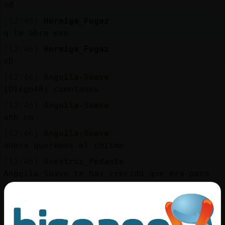
Mis
xd
blogs
[12:46]
Hormiga_Fugaz
q le abra exo
[12:46]
Hormiga_Fugaz
xD
Mis
foros
[12:46]
Anguila-Suave
[Diego48] cuentanos
[12:46]
Anguila-Suave
ahh no
Registr
un
[12:46]
Anguila-Suave
canal
ahora queremos el chisme
[12:46]
Avestruz_Pedante
Anguila-Suave te has crecido que era para
hablar hija?
Más
[12:47]
Anguila-Suave
gestion
[Avestruz_Pedante] yo ya no crezco mas