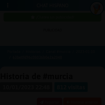
CHAT HISPANO
¡Chatea sin publicidad!
In
ic
ia
r
e
s
ió
n
PUBLICIDAD
s
Portada
Historias
Canal #murcia
2023-01-10
¡C
h
a
te
a
in
u
b
lic
id
a
d
63be0fd96c0b036b0e2a2048
s
p
!
Historia de #murcia
C
r
e
a
r
n
a
u
e
n
ta
10/01/2023 22:48
812 visitas
u
c
Reportar
Historia anterior