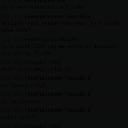
[22:55]
Raton}ConPrisa
hola herr Avestruz\ConTimidez
[22:55]
CaballitoDeMar\Sensible
Mosquito\Agil puedes concretar en q mundo
vive este?
[22:55]
Avestruz\ConTimidez
hola Raton}ConPrisa me estᮠdiscriminando
por ser de Plut�n
[22:55]
Mosquito\Agil
Pues ya estamos todos xD
[22:55]
CaballitoDeMar\Sensible
no Mosquito\Agil
[22:55]
CaballitoDeMar\Sensible
falta alguien
[22:55]
CaballitoDeMar\Sensible
sabes quien?
[22:55]
Mosquito\Agil