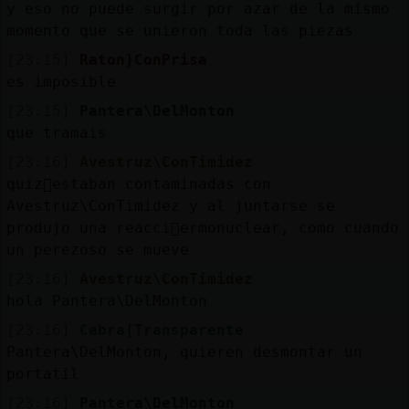
y eso no puede surgir por azar de la mismo
momento que se unieron toda las piezas
[23:15]
Raton}ConPrisa
es imposible
[23:15]
Pantera\DelMonton
que tramais
[23:16]
Avestruz\ConTimidez
quiz᳠estaban contaminadas con
Avestruz\ConTimidez y al juntarse se
produjo una reacci󮠴ermonuclear, como cuando
un perezoso se mueve
[23:16]
Avestruz\ConTimidez
hola Pantera\DelMonton
[23:16]
Cabra{Transparente
Pantera\DelMonton, quieren desmontar un
portatil
[23:16]
Pantera\DelMonton