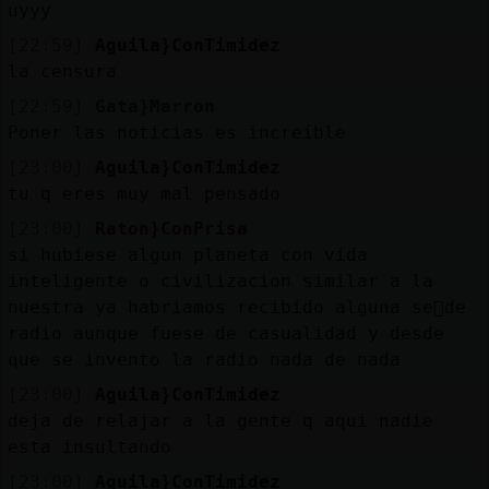
uyyy
[22:59]
Aguila}ConTimidez
la censura
[22:59]
Gata}Marron
Poner las noticias es increíble
[23:00]
Aguila}ConTimidez
tu q eres muy mal pensado
[23:00]
Raton}ConPrisa
si hubiese algun planeta con vida
inteligente o civilizacion similar a la
nuestra ya habriamos recibido alguna se񡬠de
radio aunque fuese de casualidad y desde
que se invento la radio nada de nada
[23:00]
Aguila}ConTimidez
deja de relajar a la gente q aqui nadie
esta insultando
[23:00]
Aguila}ConTimidez