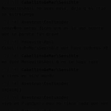
[22:53]
CaballitoDeMar\Sensible
Mosquito\Agil no seas malo, deja q el crio
se entretenga
[22:54]
Avestruz\ConTimidez
todav�no mehas dicho que es lo que ocurre
que te parece tan grave
[22:54]
Mosquito\Agil
CaballitoDeMar\Sensible que haga sudokus xD
[22:54]
CaballitoDeMar\Sensible
me dice Mosquito\Agil q no te haga caso
[22:54]
CaballitoDeMar\Sensible
q vives en otro mundo
[22:54]
Avestruz\ConTimidez
jajajajj
[22:55]
Avestruz\ConTimidez
vivo en Plut󮬠pero eso no tiene nada que ver