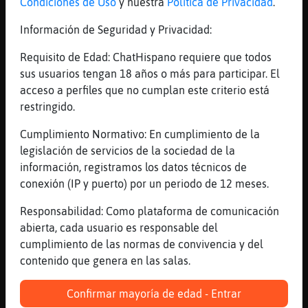
[23:04]
Raton}ConPrisa
Condiciones de Uso
y nuestra
Política de Privacidad
.
a 7.000 millones de a񯳠luz eso implicaria
Información de Seguridad y Privacidad:
que esas estrellas estan casi agotadas
[23:04]
Aguila}ConTimidez
Requisito de Edad: ChatHispano requiere que todos
anda y fumate un piti con Mosquito\Agil
sus usuarios tengan 18 años o más para participar. El
acceso a perfiles que no cumplan este criterio está
[23:04]
Raton}ConPrisa
restringido.
seran enanas rojas
[23:04]
Raton}ConPrisa
Cumplimiento Normativo: En cumplimiento de la
no se quien podria vivir a esa distancia
legislación de servicios de la sociedad de la
información, registramos los datos técnicos de
[23:04]
Avestruz\ConTimidez
conexión (IP y puerto) por un periodo de 12 meses.
anda, mira este, o que acaban de crearse
[23:05]
Aguila}ConTimidez
Responsabilidad: Como plataforma de comunicación
la inflacci󮠥stᠰreparada
abierta, cada usuario es responsable del
cumplimiento de las normas de convivencia y del
[23:05]
Gata}Marron
contenido que genera en las salas.
Sin gasolineras no se puede llegar a
7000años luz
Confirmar mayoría de edad - Entrar
[23:05]
Avestruz\ConTimidez