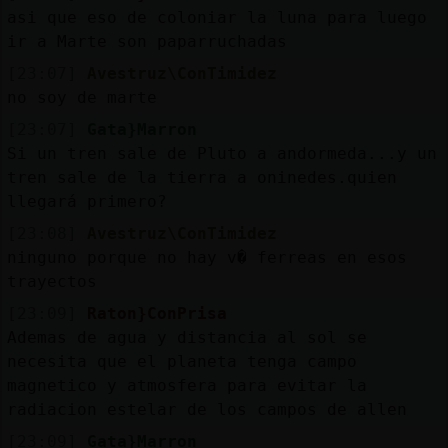
asi que eso de coloniar la luna para luego
ir a Marte son paparruchadas
[23:07]
Avestruz\ConTimidez
no soy de marte
[23:07]
Gata}Marron
Si un tren sale de Pluto a andormeda...y un
tren sale de la tierra a oninedes.quien
llegará primero?
[23:08]
Avestruz\ConTimidez
ninguno porque no hay v� ferreas en esos
trayectos
[23:09]
Raton}ConPrisa
Ademas de agua y distancia al sol se
necesita que el planeta tenga campo
magnetico y atmosfera para evitar la
radiacion estelar de los campos de allen
[23:09]
Gata}Marron