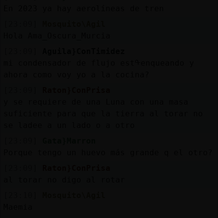
En 2023 ya hay aerolíneas de tren
[23:09]
Mosquito\Agil
Hola Ama_Oscura_Murcia
[23:09]
Aguila}ConTimidez
mi condensador de flujo estᠲenqueando y
ahora como voy yo a la cocina?
[23:09]
Raton}ConPrisa
y se requiere de una Luna con una masa
suficiente para que la tierra al torar no
se ladee a un lado o a otro
[23:09]
Gata}Marron
Porque tengo un huevo más grande q el otro?
[23:09]
Raton}ConPrisa
al torar no digo al rotar
[23:10]
Mosquito\Agil
Maemia