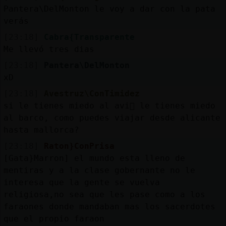
Pantera\DelMonton le voy a dar con la pata
verás
[23:18]
Cabra{Transparente
Me llevó tres dias
[23:18]
Pantera\DelMonton
xD
[23:18]
Avestruz\ConTimidez
si le tienes miedo al avi󮠹 le tienes miedo
al barco, como puedes viajar desde alicante
hasta mallorca?
[23:18]
Raton}ConPrisa
[Gata}Marron] el mundo esta lleno de
mentiras y a la clase gobernante no le
interesa que la gente se vuelva
religiosa,no sea que les pase como a los
faraones donde mandaban mas los sacerdotes
que el propio faraon