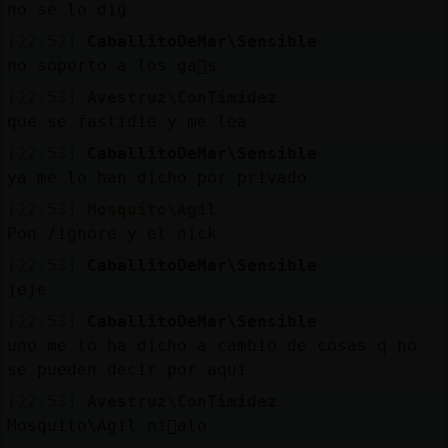
no se lo digᩳ
[22:52]
CaballitoDeMar\Sensible
no soporto a los ga񡮥s
[22:53]
Avestruz\ConTimidez
que se fastidie y me lea
[22:53]
CaballitoDeMar\Sensible
ya me lo han dicho por privado
[22:53]
Mosquito\Agil
Pon /ignore y el nick
[22:53]
CaballitoDeMar\Sensible
jeje
[22:53]
CaballitoDeMar\Sensible
uno me lo ha dicho a cambio de cosas q no
se pueden decir por aqui
[22:53]
Avestruz\ConTimidez
Mosquito\Agil ni񯠭alo