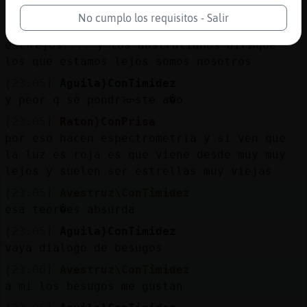
absurdo, ser�como decir.... no se quien
No cumplo los requisitos - Salir
puede vivir en australia porque
estᠬejos.... y los australianos dirᮠque
los que estamos lejos somos nosotros
[23:05]
Aguila}ConTimidez
y peor q se pondrᠥste a�o
[23:05]
Raton}ConPrisa
por eso hacen espectrometria y si ven que
la luz es roja es que viene desde muy muy
lejos y suelen ser estrellas muy viejas
[23:05]
Avestruz\ConTimidez
esa teor�es absurda
[23:05]
Aguila}ConTimidez
vaya dialogo de besugos
[23:06]
Avestruz\ConTimidez
a mi los besugos me gustan