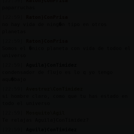
[22:59]
Raton}ConPrisa
paparruchas
[22:59]
Raton}ConPrisa
no hay vida de ning�n tipo en otros
planetas
[22:59]
Raton}ConPrisa
Somos el �nico planeta con vida de todoo el
universo
[22:59]
Aguila}ConTimidez
condensador de flujo es lo q yo tengo
aqu�bajo
[22:59]
Avestruz\ConTimidez
si hombre claro, como que tu has estado en
todo el universo
[22:59]
Mosquito\Agil
Te relajas Aguila}ConTimidez?
[22:59]
Aguila}ConTimidez