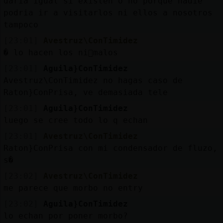
daria igual si existen o no porque nadie
podria ir a visitarlos ni ellos a nosotros
tampoco
[23:01]
Avestruz\ConTimidez
� lo hacen los ni񯳠malos
[23:01]
Aguila}ConTimidez
Avestruz\ConTimidez no hagas caso de
Raton}ConPrisa, ve demasiada tele
[23:01]
Aguila}ConTimidez
luego se cree todo lo q echan
[23:01]
Avestruz\ConTimidez
Raton}ConPrisa con mi condensador de fluzo,
s�
[23:02]
Avestruz\ConTimidez
me parece que morbo no entr󠨯y
[23:02]
Aguila}ConTimidez
lo echan por poner morbo?