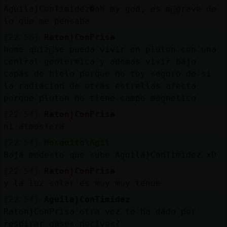
Aguila}ConTimidez�oh my god, es m᳠grave de
lo que me pensaba
[22:56]
Raton}ConPrisa
home quiz᳠se pueda vivir en pluton con una
central geotermica y ademas vivir bajo
capas de hielo porque no toy seguro de si
la radiacion de otras estrellas afecta
porque pluton no tiene campo magnetico
[22:57]
Raton}ConPrisa
ni atmosfera
[22:57]
Mosquito\Agil
Baja modesto que sube Aguila}ConTimidez xD
[22:57]
Raton}ConPrisa
y la luz solar es muy muy tenue
[22:57]
Aguila}ConTimidez
Raton}ConPrisa otra vez te ha dado por
respirar gases nocivos?