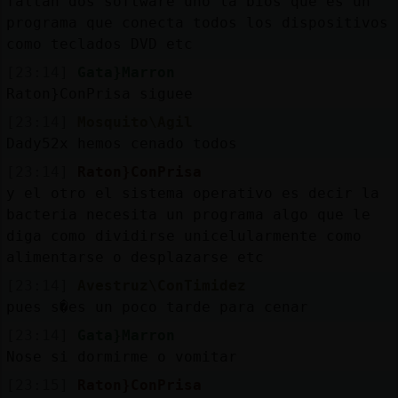
faltan dos software uno la bios que es un
programa que conecta todos los dispositivos
como teclados DVD etc
[23:14]
Gata}Marron
Raton}ConPrisa siguee
[23:14]
Mosquito\Agil
Dady52x hemos cenado todos
[23:14]
Raton}ConPrisa
y el otro el sistema operativo es decir la
bacteria necesita un programa algo que le
diga como dividirse unicelularmente como
alimentarse o desplazarse etc
[23:14]
Avestruz\ConTimidez
pues s�es un poco tarde para cenar
[23:14]
Gata}Marron
Nose si dormirme o vomitar
[23:15]
Raton}ConPrisa