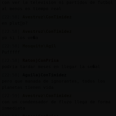
con ver la television ni partidos de futbol
al menos en tiempo real
[22:58]
Avestruz\ConTimidez
en plut󮠮o?
[22:58]
Avestruz\ConTimidez
yo si los ve�a
[22:58]
Mosquito\Agil
Pufffff
[22:58]
Raton}ConPrisa
podria tardar meses en llegar la se�al
[22:58]
Aguila}ConTimidez
pero que manada de ignorantes, todos los
planetas tienen vida
[22:59]
Avestruz\ConTimidez
con un condensador de fluzo llega de forma
inmediata