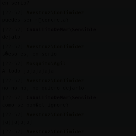
en serio?
M
is
r
o
s
[22:52]
Avestruz\ConTimidez
fo
puedes ser m᳠concreta?
[22:52]
CaballitoDeMar\Sensible
dejalo
R
e
g
s
r
a
r
n
a
n
a
[22:52]
Avestruz\ConTimidez
s�eso es, en serio
[22:52]
Mosquito\Agil
A todo jajajajaja
[22:52]
Avestruz\ConTimidez
no no no, no quiero dejarlo
[22:52]
CaballitoDeMar\Sensible
como se pon�el ignore?
[22:52]
Avestruz\ConTimidez
jajjajajaj
[22:52]
Avestruz\ConTimidez