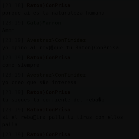
[23:18]
Raton}ConPrisa
porque ai es la naturaleza humana
[23:19]
Gata}Marron
Ammm
[23:19]
Avestruz\ConTimidez
yo opino al rev鳠que tu Raton}ConPrisa
[23:19]
Raton}ConPrisa
como siempre
[23:19]
Avestruz\ConTimidez
yo creo que s�e interesa
[23:19]
Raton}ConPrisa
tu sigues la corriente del reba�o
[23:19]
Raton}ConPrisa
si el reba񯠴ira palla tu tiras con ellos
palla
[23:19]
Raton}ConPrisa