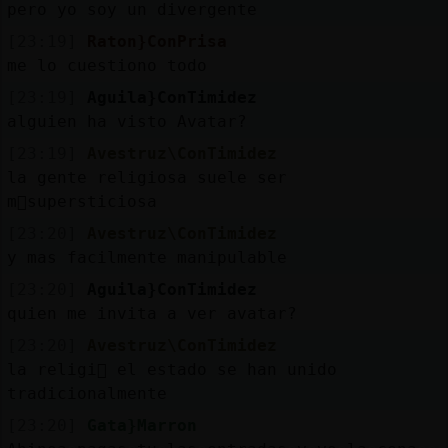
pero yo soy un divergente
[23:19]
Raton}ConPrisa
me lo cuestiono todo
[23:19]
Aguila}ConTimidez
alguien ha visto Avatar?
[23:19]
Avestruz\ConTimidez
la gente religiosa suele ser
m᳠supersticiosa
[23:20]
Avestruz\ConTimidez
y mas facilmente manipulable
[23:20]
Aguila}ConTimidez
quien me invita a ver avatar?
[23:20]
Avestruz\ConTimidez
la religi󮠹 el estado se han unido
tradicionalmente
[23:20]
Gata}Marron