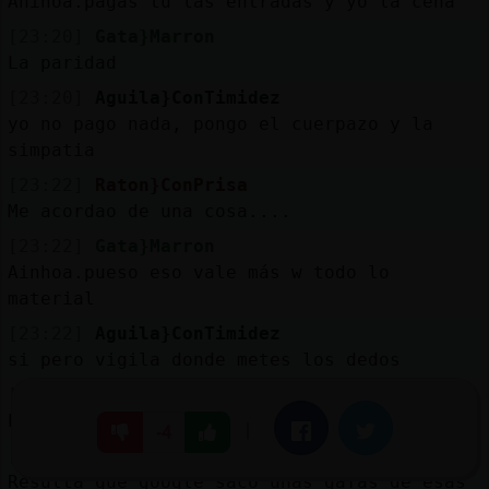
Ahinoa.pagas tu las entradas y yo la cena
[23:20]
Gata}Marron
La paridad
[23:20]
Aguila}ConTimidez
yo no pago nada, pongo el cuerpazo y la
simpatia
[23:22]
Raton}ConPrisa
Me acordao de una cosa....
[23:22]
Gata}Marron
Ainhoa.pueso eso vale más w todo lo
material
[23:22]
Aguila}ConTimidez
si pero vigila donde metes los dedos
[23:22]
Raton}ConPrisa
Era en la epoca de Rajoy.....
|
Facebook
Twitter
-4
[23:22]
Raton}ConPrisa
Resulta que google saco unas gafas de esas