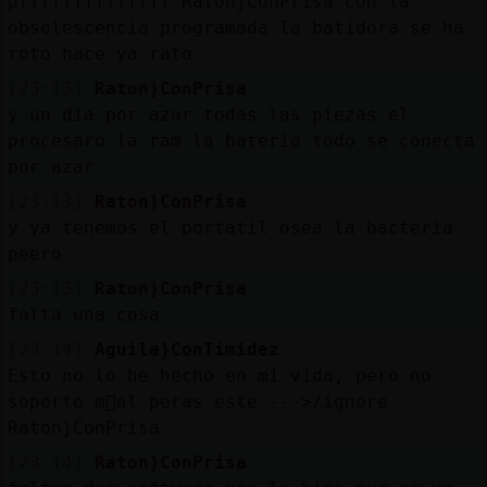
pffffffffffffff Raton}ConPrisa con la
obsolescencia programada la batidora se ha
roto hace ya rato
[23:13]
Raton}ConPrisa
y un dia por azar todas las piezas el
procesaro la ram la bateria todo se conecta
por azar
[23:13]
Raton}ConPrisa
y ya tenemos el portatil osea la bacteria
peero
[23:13]
Raton}ConPrisa
falta una cosa
[23:14]
Aguila}ConTimidez
Esto no lo he hecho en mi vida, pero no
soporto m᳠al peras este --->/ignore
Raton}ConPrisa
[23:14]
Raton}ConPrisa