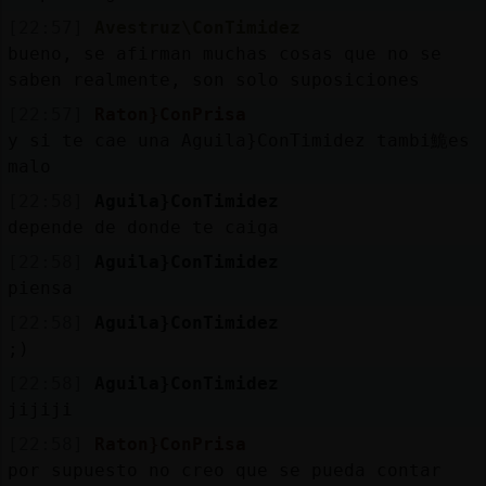
[22:57]
Avestruz\ConTimidez
bueno, se afirman muchas cosas que no se
saben realmente, son solo suposiciones
[22:57]
Raton}ConPrisa
y si te cae una Aguila}ConTimidez tambi鮠es
malo
[22:58]
Aguila}ConTimidez
depende de donde te caiga
[22:58]
Aguila}ConTimidez
piensa
[22:58]
Aguila}ConTimidez
;)
[22:58]
Aguila}ConTimidez
jijiji
[22:58]
Raton}ConPrisa
por supuesto no creo que se pueda contar