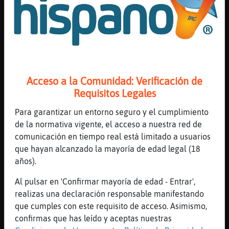
combustible del barco el hecho de que se
necesita refrigerar los tanques tambi鮠
tiene su coste enregetico por eso sale tan
caro el gas americano
[23:03]
Avestruz\ConTimidez
Raton}ConPrisa piensas como una persona del
Acceso a la Comunidad: Verificación de
a񯠲023, as�o vas a ning�n sitio
Requisitos Legales
[23:04]
Raton}ConPrisa
Para garantizar un entorno seguro y el cumplimiento
ademas
de la normativa vigente, el acceso a nuestra red de
[23:04]
Aguila}ConTimidez
comunicación en tiempo real está limitado a usuarios
ufff q se nos lanza
que hayan alcanzado la mayoría de edad legal (18
[23:04]
Aguila}ConTimidez
años).
no nos des la brasa chaval
Al pulsar en 'Confirmar mayoría de edad - Entrar',
[23:04]
Gata}Marron
realizas una declaración responsable manifestando
La inflación se dispara y vosotrs tan
que cumples con este requisito de acceso. Asimismo,
trankilos.
confirmas que has leído y aceptas nuestras