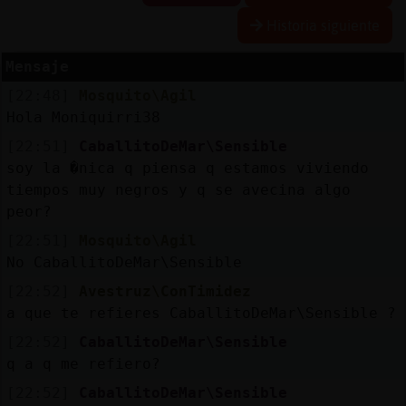
Historia siguiente
R
e
s
e
r
v
a
lia
s
r a
Mensaje
[22:48]
Mosquito\Agil
Hola Moniquirri38
A
c
tu
a
liz
r
o
n
tr
a
s
e
ñ
a
[22:51]
CaballitoDeMar\Sensible
a
c
soy la �nica q piensa q estamos viviendo
tiempos muy negros y q se avecina algo
peor?
A
c
tu
a
liz
a
ir
tu
a
[22:51]
Mosquito\Agil
r IP
No CaballitoDeMar\Sensible
v
l
[22:52]
Avestruz\ConTimidez
a que te refieres CaballitoDeMar\Sensible ?
[22:52]
CaballitoDeMar\Sensible
M
is
lo
g
s
b
q a q me refiero?
[22:52]
CaballitoDeMar\Sensible