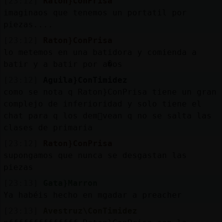
[23:12]
Raton}ConPrisa
imaginaos que tenemos un portatil por
piezas....
[23:12]
Raton}ConPrisa
lo metemos en una batidora y comienda a
batir y a batir por a�os
[23:12]
Aguila}ConTimidez
como se nota q Raton}ConPrisa tiene un gran
complejo de inferioridad y solo tiene el
chat para q los dem᳠vean q no se salta las
clases de primaria
[23:12]
Raton}ConPrisa
supongamos que nunca se desgastan las
piezas
[23:13]
Gata}Marron
Ya habéis hecho en mgadar a preacher
[23:13]
Avestruz\ConTimidez