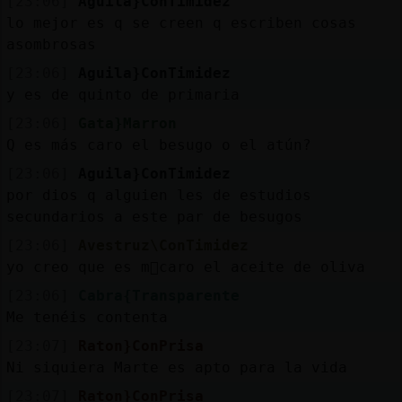
[23:06]
Aguila}ConTimidez
lo mejor es q se creen q escriben cosas
asombrosas
[23:06]
Aguila}ConTimidez
y es de quinto de primaria
[23:06]
Gata}Marron
Q es más caro el besugo o el atún?
[23:06]
Aguila}ConTimidez
por dios q alguien les de estudios
secundarios a este par de besugos
[23:06]
Avestruz\ConTimidez
yo creo que es m᳠caro el aceite de oliva
[23:06]
Cabra{Transparente
Me tenéis contenta
[23:07]
Raton}ConPrisa
Ni siquiera Marte es apto para la vida
[23:07]
Raton}ConPrisa