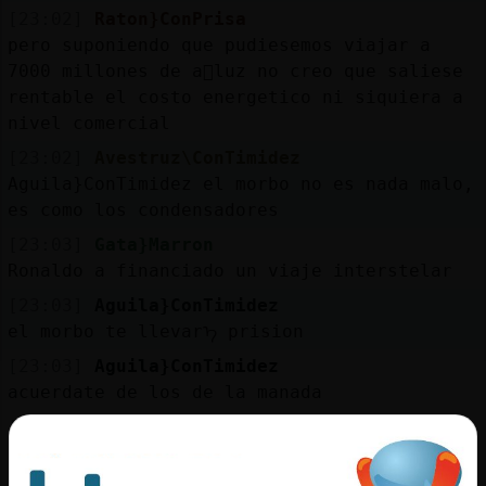
[23:02]
Raton}ConPrisa
pero suponiendo que pudiesemos viajar a
7000 millones de a񯳠luz no creo que saliese
rentable el costo energetico ni siquiera a
nivel comercial
[23:02]
Avestruz\ConTimidez
Aguila}ConTimidez el morbo no es nada malo,
es como los condensadores
[23:03]
Gata}Marron
Ronaldo a financiado un viaje interstelar
[23:03]
Aguila}ConTimidez
el morbo te llevarᠡ prision
[23:03]
Aguila}ConTimidez
acuerdate de los de la manada
[23:03]
Raton}ConPrisa
seria como los americanos ahora que traen
sus barcos metaneros pero el costo del