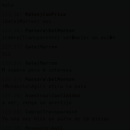
hola
[23:16]
Raton}ConPrisa
[Gata}Marron] ves
[23:16]
Pantera\DelMonton
[Cabra{Transparente] ser�mejor un avi�n
[23:17]
Gata}Marron
Sii
[23:17]
Gata}Marron
M supera pero m interesa
[23:17]
Pantera\DelMonton
[Mosquito\Agil] afila la pata
[23:18]
Avestruz\ConTimidez
a ver, venga un acertijo
[23:18]
Cabra{Transparente
Yo una vez hice un puzle de 10 piezas
[23:18]
Mosquito\Agil