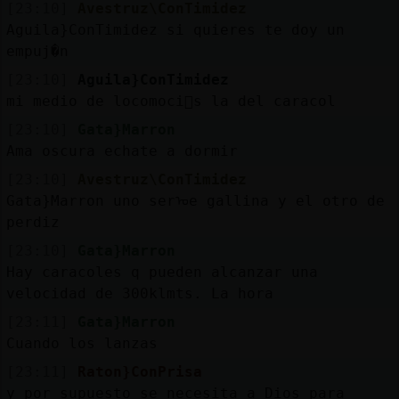
[23:10]
Avestruz\ConTimidez
Aguila}ConTimidez si quieres te doy un
empuj�n
[23:10]
Aguila}ConTimidez
mi medio de locomoci󮠥s la del caracol
[23:10]
Gata}Marron
Ama oscura echate a dormir
[23:10]
Avestruz\ConTimidez
Gata}Marron uno serᠤe gallina y el otro de
perdiz
[23:10]
Gata}Marron
Hay caracoles q pueden alcanzar una
velocidad de 300klmts. La hora
[23:11]
Gata}Marron
Cuando los lanzas
[23:11]
Raton}ConPrisa
y por supuesto se necesita a Dios para