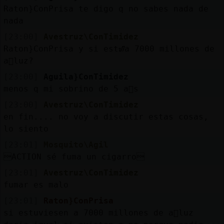
Raton}ConPrisa te digo q no sabes nada de
nada
[23:00]
Avestruz\ConTimidez
Raton}ConPrisa y si estᮠa 7000 millones de
a񯳠luz?
[23:00]
Aguila}ConTimidez
menos q mi sobrino de 5 a񩴯s
[23:00]
Avestruz\ConTimidez
en fin.... no voy a discutir estas cosas,
lo siento
[23:01]
Mosquito\Agil
ACTION sé fuma un cigarro
[23:01]
Avestruz\ConTimidez
fumar es malo
[23:01]
Raton}ConPrisa
si estuviesen a 7000 millones de a񯳠luz