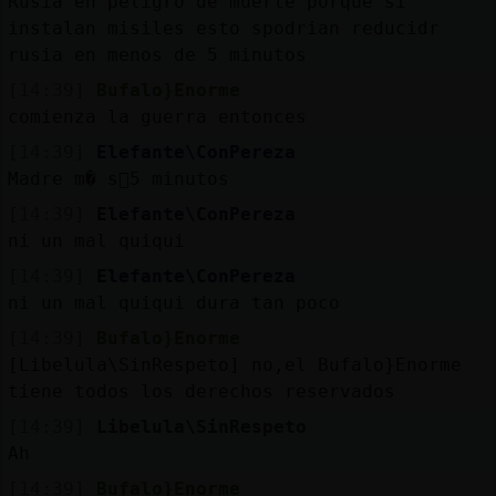
Rusia en peligro de muerte porque si
instalan misiles esto spodrian reducidr
rusia en menos de 5 minutos
[14:39]
Bufalo}Enorme
comienza la guerra entonces
[14:39]
Elefante\ConPereza
Madre m� s󬯠5 minutos
[14:39]
Elefante\ConPereza
ni un mal quiqui
[14:39]
Elefante\ConPereza
ni un mal quiqui dura tan poco
[14:39]
Bufalo}Enorme
[Libelula\SinRespeto] no,el Bufalo}Enorme
tiene todos los derechos reservados
[14:39]
Libelula\SinRespeto
Ah
[14:39]
Bufalo}Enorme