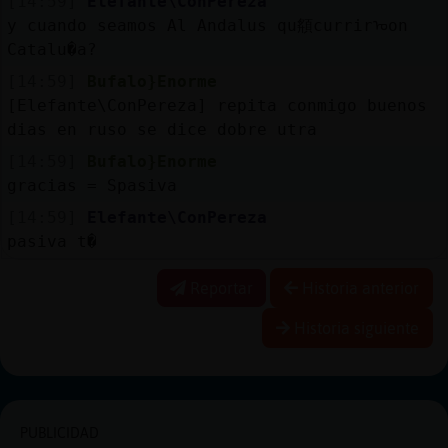
[14:59]
Elefante\ConPereza
y cuando seamos Al Andalus qu頯currirᠣon
Catalu�a?
[14:59]
Bufalo}Enorme
[Elefante\ConPereza] repita conmigo buenos
dias en ruso se dice dobre utra
[14:59]
Bufalo}Enorme
gracias = Spasiva
[14:59]
Elefante\ConPereza
pasiva t�
Reportar
Historia anterior
Historia siguiente
PUBLICIDAD