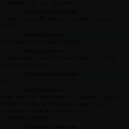
economias de las naciones
[14:37]
Elefante\ConPereza
espero que as�l menos el vodka baje de
precio
[14:37]
Bufalo}Enorme
pero Americanos decir Noooo
[14:37]
Bufalo}Enorme
y comienzan a meterle sanciones a rusia
para presionarla
[14:38]
Elefante\ConPereza
ah, ok
[14:38]
Bufalo}Enorme
como esto no funciona el siguiente paso es
enviar tropas a los paises que hacer
frotnera con Rusia tovarisch
Elefante\ConPereza
[14:38]
Elefante\ConPereza