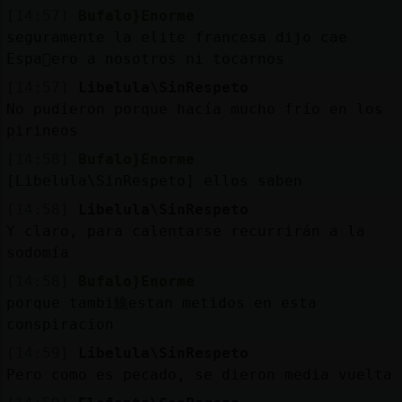
[14:57]
Bufalo}Enorme
seguramente la elite francesa dijo cae
Espa񡠰ero a nosotros ni tocarnos
[14:57]
Libelula\SinRespeto
No pudieron porque hacía mucho frío en los
pirineos
[14:58]
Bufalo}Enorme
[Libelula\SinRespeto] ellos saben
[14:58]
Libelula\SinRespeto
Y claro, para calentarse recurrirán a la
sodomía
[14:58]
Bufalo}Enorme
porque tambi鮠estan metidos en esta
conspiracion
[14:59]
Libelula\SinRespeto
Pero como es pecado, se dieron media vuelta