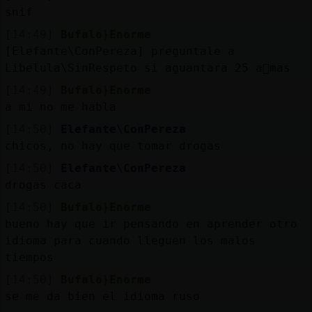
snif
[14:49]
Bufalo}Enorme
[Elefante\ConPereza] preguntale a
Libelula\SinRespeto si aguantara 25 a񯳠mas
[14:49]
Bufalo}Enorme
a mi no me habla
[14:50]
Elefante\ConPereza
chicos, no hay que tomar drogas
[14:50]
Elefante\ConPereza
drogas caca
[14:50]
Bufalo}Enorme
bueno hay que ir pensando en aprender otro
idioma para cuando lleguen los malos
tiempos
[14:50]
Bufalo}Enorme
se me da bien el idioma ruso