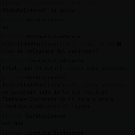
[14:52]
EstrellaDeMar{Insufrible
[Bufalo}Enorme] no estoy
[14:52]
Bufalo}Enorme
ah
[14:52]
Elefante\ConPereza
EstrellaDeMar{Insufrible: c󭯠que no est᳿
Eres el holograma del verdadero?
[14:52]
Libelula\SinRespeto
Total, que ya estaré muerta para entonces
[14:52]
Bufalo}Enorme
[EstrellaDeMar{Insufrible] estos granujas
no escuchan nada de lo que les digo
Elefante\ConPereza se lo toma a broma
Libelula\SinRespeto me ignora
[14:52]
Bufalo}Enorme
asi que
[14:52]
Libelula\SinRespeto