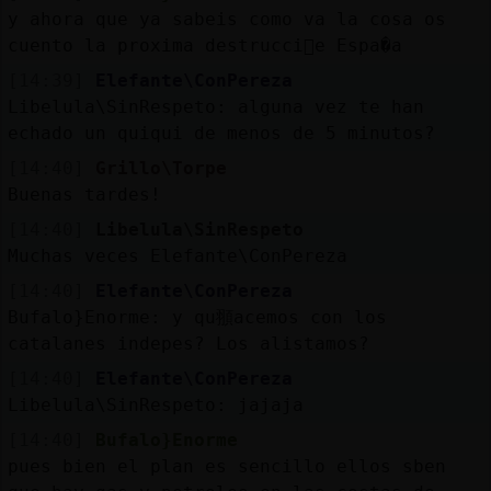
y ahora que ya sabeis como va la cosa os
cuento la proxima destrucci󮠤e Espa�a
[14:39]
Elefante\ConPereza
Libelula\SinRespeto: alguna vez te han
echado un quiqui de menos de 5 minutos?
[14:40]
Grillo\Torpe
Buenas tardes!
[14:40]
Libelula\SinRespeto
Muchas veces Elefante\ConPereza
[14:40]
Elefante\ConPereza
Bufalo}Enorme: y qu頨acemos con los
catalanes indepes? Los alistamos?
[14:40]
Elefante\ConPereza
Libelula\SinRespeto: jajaja
[14:40]
Bufalo}Enorme
pues bien el plan es sencillo ellos sben