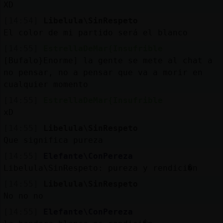
XD
[14:54]
Libelula\SinRespeto
El color de mi partido será el blanco
[14:55]
EstrellaDeMar{Insufrible
[Bufalo}Enorme] la gente se mete al chat a
no pensar, no a pensar que va a morir en
cualquier momento
[14:55]
EstrellaDeMar{Insufrible
xD
[14:55]
Libelula\SinRespeto
Que significa pureza
[14:55]
Elefante\ConPereza
Libelula\SinRespeto: pureza y rendici�n
[14:55]
Libelula\SinRespeto
No no no
[14:55]
Elefante\ConPereza