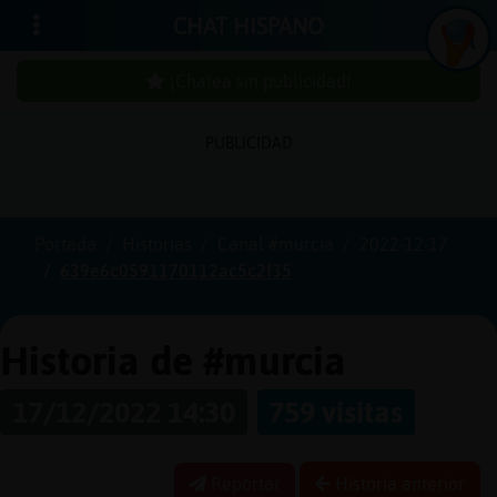
CHAT HISPANO
¡Chatea sin publicidad!
PUBLICIDAD
Iniciar
sesión
Portada
Historias
Canal #murcia
2022-12-17
639e6c0591170112ac5c2f35
¡Chatea
sin
publicidad!
Historia de #murcia
17/12/2022 14:30
759 visitas
Crear
una
cuenta
Reportar
Historia anterior