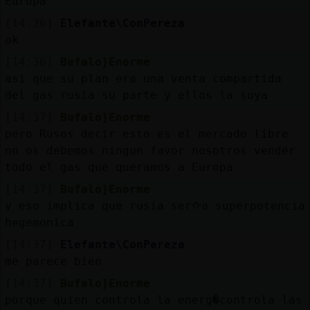
Europa
[14:36]
Elefante\ConPereza
ok
[14:36]
Bufalo}Enorme
asi que su plan era una venta compartida
del gas rusia su parte y ellos la suya
[14:37]
Bufalo}Enorme
pero Rusos decir esto es el mercado libre
no os debemos ningun favor nosotros vender
todo el gas que queramos a Europa
[14:37]
Bufalo}Enorme
y eso implica que rusia serᠬa superpotencia
hegemonica
[14:37]
Elefante\ConPereza
me parece bien
[14:37]
Bufalo}Enorme
porque quien controla la energ�controla las