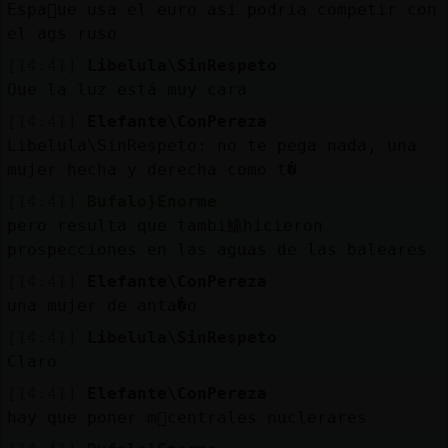
Espa񡠱ue usa el euro asi podria competir con
el ags ruso
[14:41]
Libelula\SinRespeto
Que la luz está muy cara
[14:41]
Elefante\ConPereza
Libelula\SinRespeto: no te pega nada, una
mujer hecha y derecha como t�
[14:41]
Bufalo}Enorme
pero resulta que tambi鮠hicieron
prospecciones en las aguas de las baleares
[14:41]
Elefante\ConPereza
una mujer de anta�o
[14:41]
Libelula\SinRespeto
Claro
[14:41]
Elefante\ConPereza
hay que poner m᳠centrales nuclerares