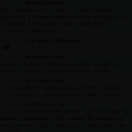
[14:35]
Bufalo}Enorme
pero despues de u siglo o as�xtrayendo
petroleo Elefante\ConPereza se estᠡgotando
y pronto los precios del combustible
estaran disparados...
[14:35]
Elefante\ConPereza
m᳿
[14:35]
Bufalo}Enorme
Entonces dice EEUU que hacemos ? vamos a
perder nuestra hegemonia en el mundo
[14:36]
Bufalo}Enorme
y de primeras comienzan a extraer gas de
sus costas lo que se conoce como Fracking
[14:36]
Bufalo}Enorme
su plan consistia en vender Gas a europa en
barcos metaneros pero sabian de sobra que
no podrian suplir todas las nececidades de