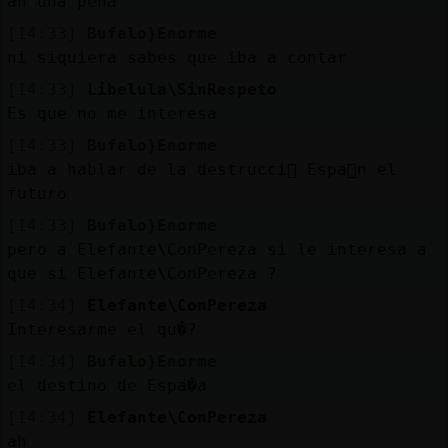
ah una pena
[14:33]
Bufalo}Enorme
ni siquiera sabes que iba a contar
[14:33]
Libelula\SinRespeto
Es que no me interesa
[14:33]
Bufalo}Enorme
iba a hablar de la destrucci󮠥 Espa񡠥n el
futuro
[14:33]
Bufalo}Enorme
pero a Elefante\ConPereza si le interesa a
que si Elefante\ConPereza ?
[14:34]
Elefante\ConPereza
Interesarme el qu�?
[14:34]
Bufalo}Enorme
el destino de Espa�a
[14:34]
Elefante\ConPereza
ah