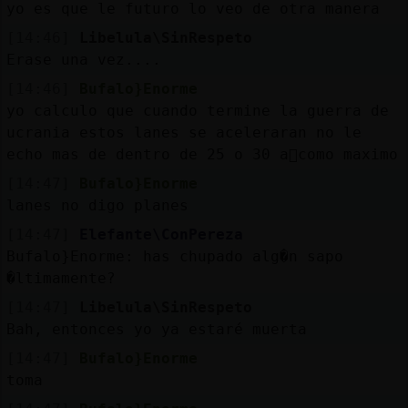
yo es que le futuro lo veo de otra manera
[14:46]
Libelula\SinRespeto
Erase una vez....
[14:46]
Bufalo}Enorme
yo calculo que cuando termine la guerra de
ucrania estos lanes se aceleraran no le
echo mas de dentro de 25 o 30 a񯳠como maximo
[14:47]
Bufalo}Enorme
lanes no digo planes
[14:47]
Elefante\ConPereza
Bufalo}Enorme: has chupado alg�n sapo
�ltimamente?
[14:47]
Libelula\SinRespeto
Bah, entonces yo ya estaré muerta
[14:47]
Bufalo}Enorme
toma