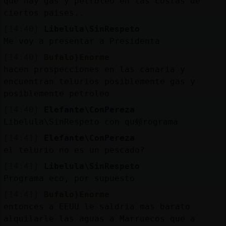
que hay gas y petroleo en las costas de
ciertos paises..
[14:40]
Libelula\SinRespeto
Me voy a presentar a Presidenta
[14:40]
Bufalo}Enorme
hacen prospecciones en las canaria y
encuentran telurios posiblemente gas y
posiblemente petroleo
[14:40]
Elefante\ConPereza
Libelula\SinRespeto con qu頰rograma
[14:41]
Elefante\ConPereza
el telurio no es un pescado?
[14:41]
Libelula\SinRespeto
Programa eco, por supuesto
[14:41]
Bufalo}Enorme
entonces a EEUU le saldria mas barato
alquilarle las aguas a Marruecos que a