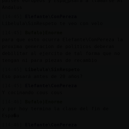
paises europeos y Espa񡠡psara a llamarse Al
Andalus
[14:45]
Elefante\ConPereza
Libelula\SinRespeto te veo con velo
[14:45]
Bufalo}Enorme
para que esto ocurra Elefante\ConPereza la
proxima generacion de politicos deberan
debilitar al ejercito de tal forma que no
tengan ni para piezas de recambio
[14:45]
Libelula\SinRespeto
Eso pasará antes de 20 años?
[14:45]
Elefante\ConPereza
Y cocinando cous cous
[14:46]
Bufalo}Enorme
y por hoy termina la clase del fin de
Espa�a
[14:46]
Elefante\ConPereza