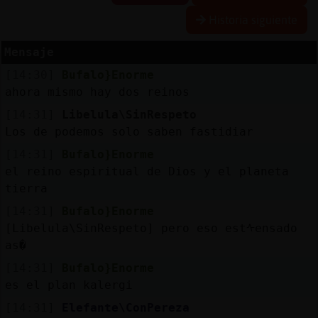
Historia siguiente
Mensaje
Reservar
alias
[14:30]
Bufalo}Enorme
ahora mismo hay dos reinos
[14:31]
Libelula\SinRespeto
Los de podemos solo saben fastidiar
Actualizar
contraseña
[14:31]
Bufalo}Enorme
el reino espiritual de Dios y el planeta
tierra
[14:31]
Bufalo}Enorme
Actualizar
IP
[Libelula\SinRespeto] pero eso estᠰensado
as�
virtual
[14:31]
Bufalo}Enorme
es el plan kalergi
[14:31]
Elefante\ConPereza
M
is