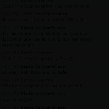
[14:47]
Bufalo}Enorme
[Libelula\SinRespeto] que afortunada
[14:47]
Libelula\SinRespeto
No creo que llegue a vivir 100 años
[14:47]
Elefante\ConPereza
Uf, me manda el preacher un mensaje
diciendo que desde ahora mis mensajes
serᮠignorados
[14:48]
Bufalo}Enorme
[Libelula\SinRespeto] y 25 a񯳠?
[14:48]
Elefante\ConPereza
La deep web hace mucho da�o
[14:49]
Bufalo}Enorme
[Elefante\ConPereza] se porto mal
[14:49]
Elefante\ConPereza
soy un ni񯠭alo
[14:49]
Elefante\ConPereza