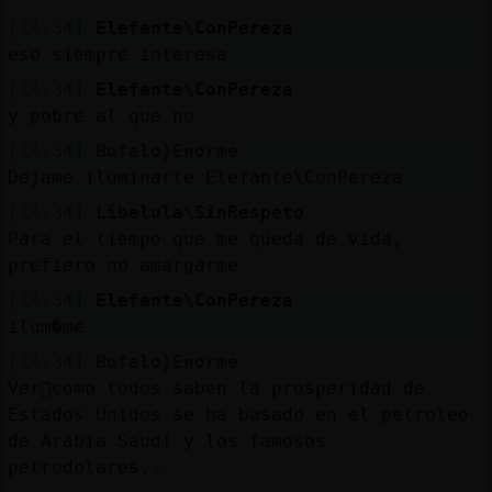
[14:34]
Elefante\ConPereza
eso siempre interesa
[14:34]
Elefante\ConPereza
y pobre al que no
[14:34]
Bufalo}Enorme
Dejame iluminarte Elefante\ConPereza
[14:34]
Libelula\SinRespeto
Para el tiempo que me queda de vida,
prefiero no amargarme
[14:34]
Elefante\ConPereza
ilum�me
[14:34]
Bufalo}Enorme
Ver᳠como todos saben la prosperidad de
Estados Unidos se ha basado en el petroleo
de Arabia Saudi y los famosos
petrodolares...