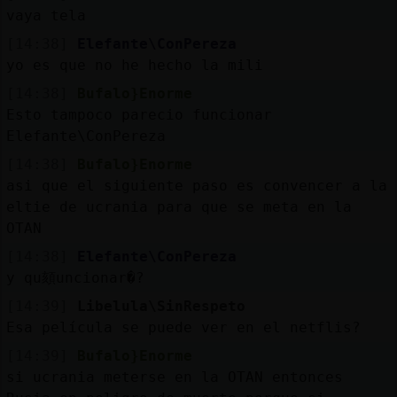
vaya tela
[14:38]
Elefante\ConPereza
yo es que no he hecho la mili
[14:38]
Bufalo}Enorme
Esto tampoco parecio funcionar
Elefante\ConPereza
[14:38]
Bufalo}Enorme
asi que el siguiente paso es convencer a la
eltie de ucrania para que se meta en la
OTAN
[14:38]
Elefante\ConPereza
y qu頦uncionar�?
[14:39]
Libelula\SinRespeto
Esa película se puede ver en el netflis?
[14:39]
Bufalo}Enorme
si ucrania meterse en la OTAN entonces