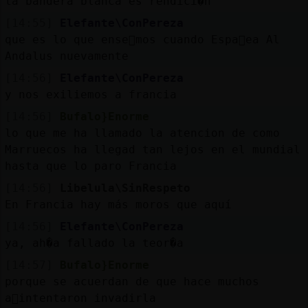
la bandera blanca es rendici�n
[14:55]
Elefante\ConPereza
que es lo que ense񡲥mos cuando Espa񡠳ea Al
Andalus nuevamente
[14:56]
Elefante\ConPereza
y nos exiliemos a francia
[14:56]
Bufalo}Enorme
lo que me ha llamado la atencion de como
Marruecos ha llegad tan lejos en el mundial
hasta que lo paro Francia
[14:56]
Libelula\SinRespeto
En Francia hay más moros que aquí
[14:56]
Elefante\ConPereza
ya, ah�a fallado la teor�a
[14:57]
Bufalo}Enorme
porque se acuerdan de que hace muchos
a񯳠intentaron invadirla