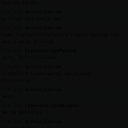
buenas tardes
blogs
[14:31]
Bufalo}Enorme
y tiene una raz󮠤e ser
[14:32]
Bufalo}Enorme
M
is
home Elefante\ConPereza cuanto tiempo sin
foros
ver a este granuja
[14:32]
Elefante\ConPereza
hola, Bufalo}Enorme
Registrar
un
[14:32]
Bufalo}Enorme
[Libelula\SinRespeto] permitame
canal
iluminarle.....
[14:33]
Bufalo}Enorme
verᳮ....
M
ás
[14:33]
Libelula\SinRespeto
gestiones
No te molestes
[14:33]
Bufalo}Enorme