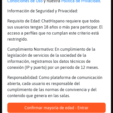
Condiciones de Uso
y nuestra
Política de Privacidad
.
[14:43]
Bufalo}Enorme
que consiste en que Israel proporcione
Información de Seguridad y Privacidad:
drones suicidas y otras armas a nuestro
Requisito de Edad: ChatHispano requiere que todos
vecino sur
sus usuarios tengan 18 años o más para participar. El
[14:44]
Elefante\ConPereza
acceso a perfiles que no cumplan este criterio está
Libelula\SinRespeto: parece de jueguete
restringido.
[14:44]
Elefante\ConPereza
Cumplimiento Normativo: En cumplimiento de la
juguete
legislación de servicios de la sociedad de la
[14:44]
Libelula\SinRespeto
información, registramos los datos técnicos de
Hay escena de amor en la película?
conexión (IP y puerto) por un periodo de 12 meses.
[14:44]
Bufalo}Enorme
Responsabilidad: Como plataforma de comunicación
una vez tengan el control de las Canarias y
abierta, cada usuario es responsable del
la Baleares hay otro plan que no es de EEUU
cumplimiento de las normas de convivencia y del
pero si de morocco
contenido que genera en las salas.
[14:44]
Elefante\ConPereza
Bufalo}Enorme: o un ej鲣ito de ind󭩴os
Confirmar mayoría de edad - Entrar
sodomitas?