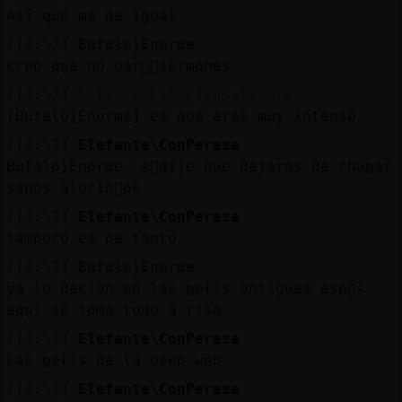
Así que me da igual
[14:52]
Bufalo}Enorme
creo que no dar頭᳠sermones
[14:52]
EstrellaDeMar{Insufrible
[Bufalo}Enorme] es que eres muy intenso
[14:53]
Elefante\ConPereza
Bufalo}Enorme: s󬯠dije que dejaras de chupar
sapos alucin󧥮os
[14:53]
Elefante\ConPereza
tampoco es pa tanto
[14:53]
Bufalo}Enorme
ya lo decian en las pelis antiguas esp񯬡s
aqui se toma todo a risa
[14:54]
Elefante\ConPereza
Las pelis de la deep web
[14:54]
Elefante\ConPereza