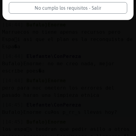
[14:44]
Bufalo}Enorme
No cumplo los requisitos - Salir
el plan del gran marruecos
[14:44]
Bufalo}Enorme
Marruecos no tiene apenas recursos pero
Espa񡠳i asi que el plan es la reconquista de
Espa�a
[14:44]
Elefante\ConPereza
Bufalo}Enorme: no me creo nada, mejor
escribe poes�a
[14:44]
Bufalo}Enorme
pero para noc ometern los errores del
pasado haran una limpieza etnica
[14:45]
Elefante\ConPereza
Bufalo}Enorme cu᮴os p_rr_s llevas hoy?
[14:45]
Bufalo}Enorme
los espa񯬥s tendran que pedir asilo a otros