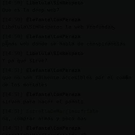
[14:50]
Libelula\SinRespeto
Que es la deep web?
[14:50]
Elefante\ConPereza
Libelula\SinRespeto: la web Ӱrofundaԡ
[14:50]
Elefante\ConPereza
p᧩nas web donde se habla de conspiranoias
[14:50]
Libelula\SinRespeto
Y pa que sirve?
[14:51]
Elefante\ConPereza
que no son fᣩlmente accesibles por el com�n
de los mortales
[14:51]
Elefante\ConPereza
sirven para hacer el panoli
[14:51]
EstrellaDeMar{Insufrible
na, comprar armas y poco mas
[14:51]
Elefante\ConPereza