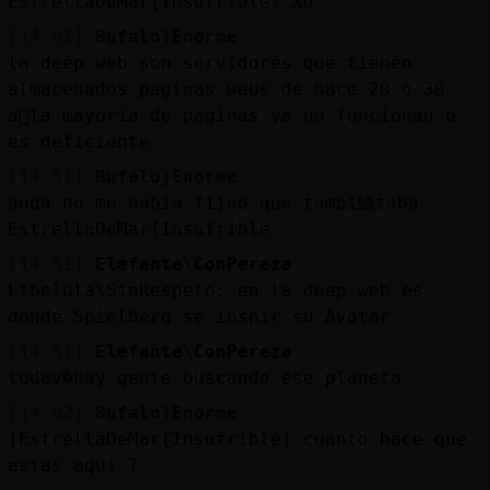
EstrellaDeMar{Insufrible: XD
[14:51]
Bufalo}Enorme
la deep web son servidores que tienen
almacenados paginas webs de hace 20 o 30
a񯳠la mayoria de paginas ya no funcionan o
es deficiente
[14:51]
Bufalo}Enorme
anda no me habia fijao que tambi鮠taba
EstrellaDeMar{Insufrible
[14:51]
Elefante\ConPereza
Libelula\SinRespeto: en la deep web es
donde Spielberg se inspir󠥮 su Avatar
[14:51]
Elefante\ConPereza
todav�hay gente buscando ese planeta
[14:52]
Bufalo}Enorme
[EstrellaDeMar{Insufrible] cuanto hace que
estas aqui ?