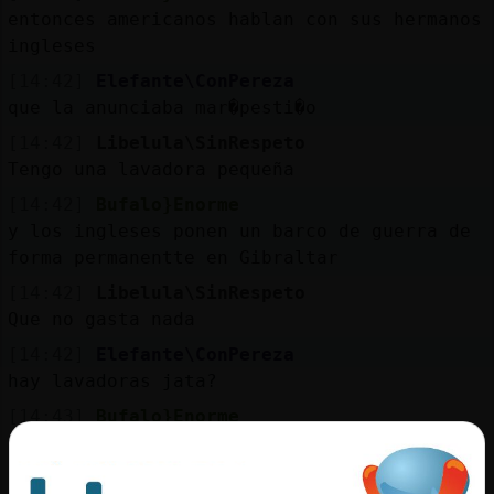
entonces americanos hablan con sus hermanos
ingleses
[14:42]
Elefante\ConPereza
que la anunciaba mar�pesti�o
[14:42]
Libelula\SinRespeto
Tengo una lavadora pequeña
[14:42]
Bufalo}Enorme
y los ingleses ponen un barco de guerra de
forma permanentte en Gibraltar
[14:42]
Libelula\SinRespeto
Que no gasta nada
[14:42]
Elefante\ConPereza
hay lavadoras jata?
[14:43]
Bufalo}Enorme
asi para cuando ataquen las canarias el
abrco ingles se chiva y podran tenderles