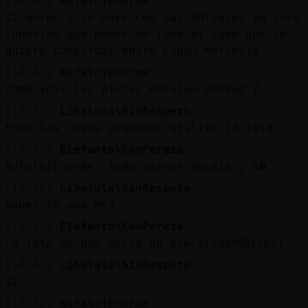
[14:41]
Bufalo}Enorme
si morocco se hace con las ableares ya solo
tendrian que poner un tubo al tubo que se
quiere construir entre Espa񡠹 Marsella
[14:42]
Bufalo}Enorme
como veis las piezas encajan verdad ?
[14:42]
Libelula\SinRespeto
Para las cosas pequeñas utilizo la jata
[14:42]
Elefante\ConPereza
Bufalo}Enorme: todo parece encajar, s�
[14:42]
Libelula\SinRespeto
Sabes lo que es?
[14:42]
Elefante\ConPereza
la jata es una marca de electrodom鳴icos?
[14:42]
Libelula\SinRespeto
Si
[14:42]
Bufalo}Enorme