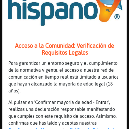
emboscadas a nuestros cazas
[14:43]
Elefante\ConPereza
Libelula\SinRespeto pensaba que s󬯠hac�
planchas de cocinar
[14:43]
Libelula\SinRespeto
Tiene muchos años
Acceso a la Comunidad: Verificación de
[14:43]
Libelula\SinRespeto
Requisitos Legales
Busca en el gogle
Para garantizar un entorno seguro y el cumplimiento
[14:43]
Elefante\ConPereza
de la normativa vigente, el acceso a nuestra red de
Bufalo}Enorme: eres el ken follet de
comunicación en tiempo real está limitado a usuarios
Albacete?
que hayan alcanzado la mayoría de edad legal (18
[14:43]
Bufalo}Enorme
años).
para aumentar las probabilidad de triunfar
encima EEUU hace eso que llaman pacto de
Al pulsar en 'Confirmar mayoría de edad - Entrar',
abraham
realizas una declaración responsable manifestando
que cumples con este requisito de acceso. Asimismo,
[14:43]
Elefante\ConPereza
confirmas que has leído y aceptas nuestras
porque menudo pelicul�n