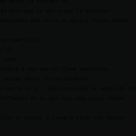
veo desde la ventana xd
_43 pero que lo das o que lo quieres?
ConTimidez que vista de águila tienes mamon
que nombre es?
? 🤔
i idea
 conocí a uno que se llama anastasio.
5 define mejor los alrededores
oy hasta la p... Que confundan mi apellido co
ConTimidez tu es que eres una miaja indepe
llido es Andreo y siempre están con Andreu