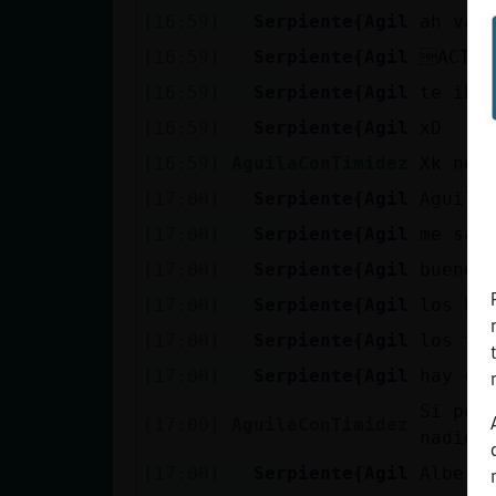
[16:59]
Serpiente{Agil
ah val
[16:59]
Serpiente{Agil
ACTIO
[16:59]
Serpiente{Agil
te iba
[16:59]
Serpiente{Agil
xD
[16:59]
AguilaConTimidez
Xk no 
[17:00]
Serpiente{Agil
Aguila
[17:00]
Serpiente{Agil
me sab
[17:00]
Serpiente{Agil
bueno 
[17:00]
Serpiente{Agil
los bo
[17:00]
Serpiente{Agil
los to
[17:00]
Serpiente{Agil
hay co
Si per
[17:00]
AguilaConTimidez
nadie 
[17:00]
Serpiente{Agil
Albert