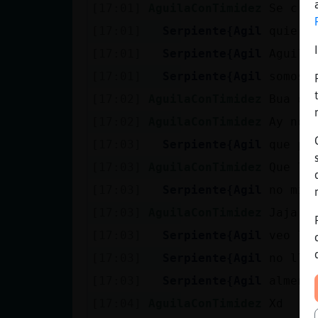
[17:01]
AguilaConTimidez
Se cre
[17:01]
Serpiente{Agil
quiere
[17:01]
Serpiente{Agil
Aguila
[17:01]
Serpiente{Agil
somos 
[17:02]
AguilaConTimidez
Bua qu
[17:02]
AguilaConTimidez
Ay no 
[17:03]
Serpiente{Agil
que pa
[17:03]
AguilaConTimidez
Que ll
[17:03]
Serpiente{Agil
no mie
[17:03]
AguilaConTimidez
Jaja
[17:03]
Serpiente{Agil
veo la
[17:03]
Serpiente{Agil
no llu
[17:03]
Serpiente{Agil
almeno
[17:04]
AguilaConTimidez
Xd