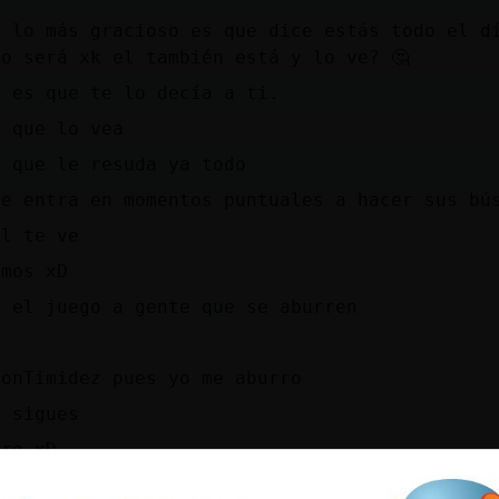
i lo más gracioso es que dice estás todo el d
so será xk el también está y lo ve? 🤔
a es que te lo decía a ti.
o que lo vea
s que le resuda ya todo
ue entra en momentos puntuales a hacer sus bú
al te ve
amos xD
o el juego a gente que se aburren
ConTimidez pues yo me aburro
a sigues
ero xD
ú me caes bien xd