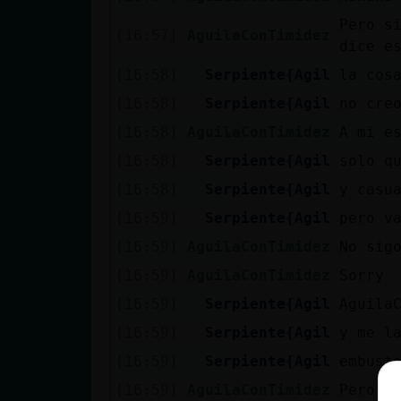
Pero s
[16:57]
AguilaConTimidez
dice e
[16:58]
Serpiente{Agil
la cos
[16:58]
Serpiente{Agil
no cre
[16:58]
AguilaConTimidez
A mi e
[16:58]
Serpiente{Agil
solo q
[16:58]
Serpiente{Agil
y casu
[16:59]
Serpiente{Agil
pero v
[16:59]
AguilaConTimidez
No sig
[16:59]
AguilaConTimidez
Sorry
[16:59]
Serpiente{Agil
Aguila
[16:59]
Serpiente{Agil
y me l
[16:59]
Serpiente{Agil
embust
[16:59]
AguilaConTimidez
Pero t