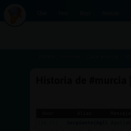
Chat
Foro
Blogs
Noticias
Iniciar
sesión
Portada
Historias
Canal #murcia
20
Historia de #murcia
¡Chatea
sin
publicidad!
Hour
Alias
Mensaje
[16:51]
Serpiente{Agil
Aguila
Crear
una