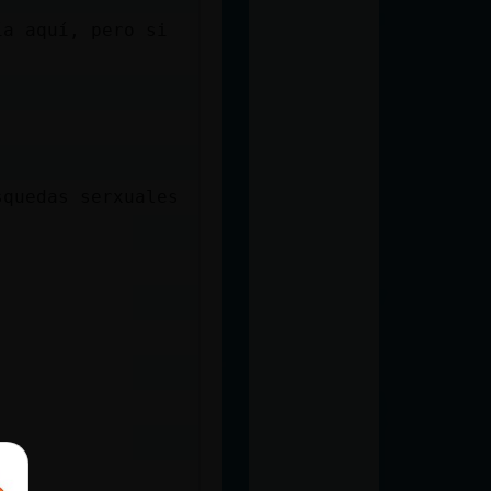
ía aquí, pero si
squedas serxuales