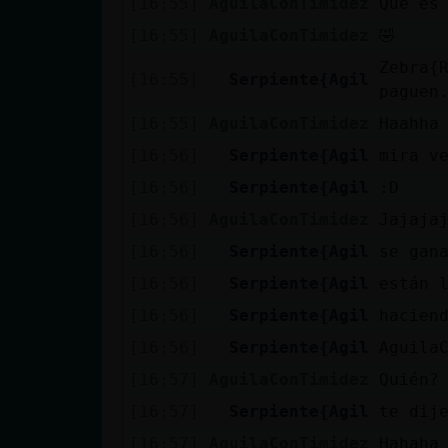
[16:55]
AguilaConTimidez
Que es
Mis blogs
[16:55]
AguilaConTimidez
🤣
Zebra{
[16:55]
Serpiente{Agil
paguen
Mis foros
[16:55]
AguilaConTimidez
Haahha
[16:56]
Serpiente{Agil
mira v
[16:56]
Serpiente{Agil
:D
Registrar
un canal
[16:56]
AguilaConTimidez
Jajaja
[16:56]
Serpiente{Agil
se gan
[16:56]
Serpiente{Agil
están 
Más
[16:56]
Serpiente{Agil
hacien
gestiones
[16:56]
Serpiente{Agil
Aguila
[16:57]
AguilaConTimidez
Quién?
[16:57]
Serpiente{Agil
te dij
[16:57]
AguilaConTimidez
Hahaha