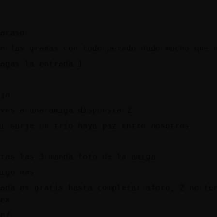
3
 acaso
en las gradas con todo petado dudo mucho que 
pagas la entrada 1
aja
eves a una amiga dispuesta 2
si surje un trío haya paz entre nosotros
ptas las 3 manda foto de la amiga
digo mas
rada es gratis hasta completar aforo, 2 no te
sex
ve?