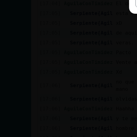
[17:04]
AguilaConTimidez
El de 
[17:05]
Serpiente{Agil
esta a
[17:05]
Serpiente{Agil
xD
[17:05]
Serpiente{Agil
de aqu
[17:05]
Serpiente{Agil
veras.
[17:05]
AguilaConTimidez
Pacto
[17:05]
AguilaConTimidez
Vente 
[17:05]
AguilaConTimidez
Xd
no que
[17:06]
Serpiente{Agil
mano
[17:06]
Serpiente{Agil
olvida
[17:06]
AguilaConTimidez
Haahha
[17:06]
Serpiente{Agil
y te m
[17:06]
Serpiente{Agil
hombre