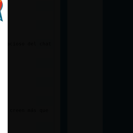
 gracioso del chat
 se creen más que