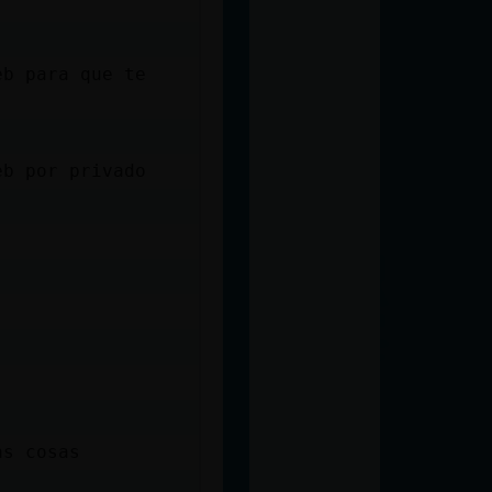
eb para que te
eb por privado
as cosas