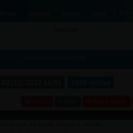
Bus
Normas
Gestiones
Contacto
Ayuda
PUBLICIDAD
22-12-02
638aa4a7e95a525bfb7e008f
02/12/2022 16:51
1050 visitas
Reportar
Volver
Historia anterior
ConTimidez te queda Orihuela cerca?