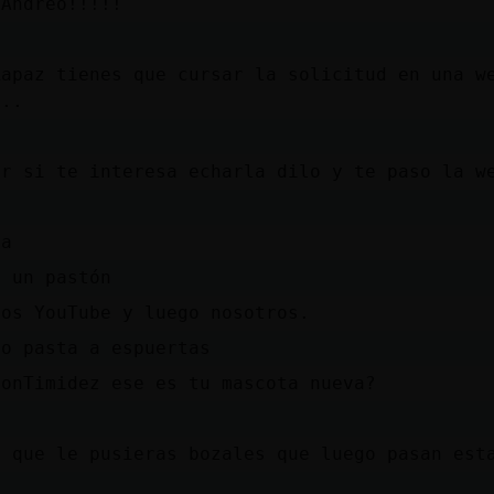
 Andreo!!!!!
Rapaz tienes que cursar la solicitud en una w
...
er si te interesa echarla dilo y te paso la w
ja
a un pastón
los YouTube y luego nosotros.
do pasta a espuertas
ConTimidez ese es tu mascota nueva?
e que le pusieras bozales que luego pasan est