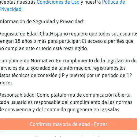
aceptas nuestras
Condiciones de Uso
y nuestra
Política de
en que le van a dejar alguna herencia o algo
Privacidad
.
s una de alcañiz!?
Información de Seguridad y Privacidad:
ConTimidez hay que saber discernir..
letras aquí no puede llegar a dañarte las let
Requisito de Edad: ChatHispano requiere que todos sus usuario
tengan 18 años o más para participar. El acceso a perfiles que
e les den
no cumplan este criterio está restringido.
que les mola
Cumplimiento Normativo: En cumplimiento de la legislación de
sa por Murcia??
servicios de la sociedad de la información, registramos los
ueve
datos técnicos de conexión (IP y puerto) por un periodo de 12
ntas
meses.
Responsabilidad: Como plataforma de comunicación abierta,
 capital desde donde estoy
cada usuario es responsable del cumplimiento de las normas
de convivencia y del contenido que genera en las salas.
eve
s aún.
Confirmar mayoría de edad - Entrar