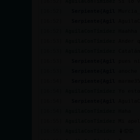
[16:52]
AguilaConTimidez
Si lo 
cuenta
[16:52]
Serpiente{Agil
Murcia
[16:52]
Serpiente{Agil
Aguila
[16:52]
AguilaConTimidez
Haahha
Reservar
[16:53]
AguilaConTimidez
Ander 
alias
[16:53]
AguilaConTimidez
Catalán
[16:53]
Serpiente{Agil
pues n
Actualizar
[16:53]
Serpiente{Agil
anoche
contraseña
[16:54]
Serpiente{Agil
marme3
[16:54]
AguilaConTimidez
Yo est
[16:54]
Serpiente{Agil
Aguila
Actualizar
[16:54]
AguilaConTimidez
Haha
IP virtual
[16:55]
AguilaConTimidez
Mi ape
[16:55]
AguilaConTimidez
🤷🤦🤦