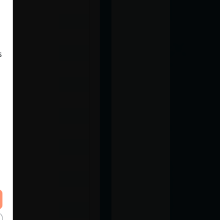
ras
s