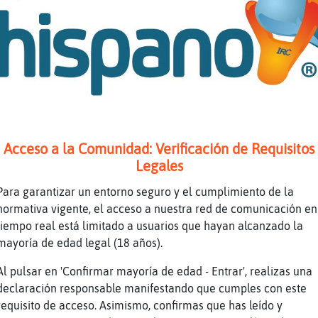
e
N se guarda la navaja
 a pinchar ya
vienes aquí a meterte conmigo para hacerte el
ConTimidez intento reir contigo
Acceso a la Comunidad: Verificación de Requisitos
e mejor reirme con la gente que de ella.
Legales
luego hay excepciones
Para garantizar un entorno seguro y el cumplimiento de la
bos
normativa vigente, el acceso a nuestra red de comunicación en
ntos..
tiempo real está limitado a usuarios que hayan alcanzado la
sas que no soporto xD
mayoría de edad legal (18 años).
o estas personas por llamarla de alguna forma
Al pulsar en 'Confirmar mayoría de edad - Entrar', realizas una
x meterse con los demás o insultarles
declaración responsable manifestando que cumples con este
olorca se han extinguido todas
requisito de acceso. Asimismo, confirmas que has leído y