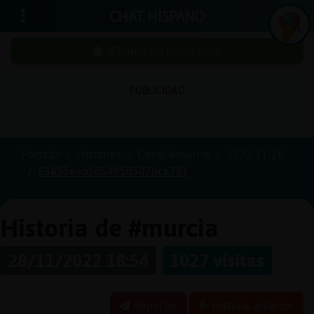
CHAT HISPANO
¡Chatea sin publicidad!
PUBLICIDAD
Iniciar
sesión
Portada
Historias
Canal #murcia
2022-11-28
63855eeb50549505070c6781
¡Chatea
sin
publici
Historia de #murcia
28/11/2022 18:54
1027 visitas
Crear
una
Reportar
Historia anterior
cuenta