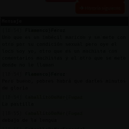
Historia siguiente
Mensaje
Reserva
[18:54]
Flamenco}Feroz
alias
Uno que es un imbécil maricon y se mete con
otro por su condición sexual pero oye el
loco soy yo, otro que es un machista con
comentarios machistas y el otro que se mete
Actuali
donde no le llaman
contras
[18:54]
Flamenco}Feroz
Pero bueno, pobres habrá que darles minutos
de gloria
Actuali
[18:54]
CaballitoDeMar{Fugaz
IP
La pastilla
virtual
[18:55]
CaballitoDeMar{Fugaz
debajo de la lengua