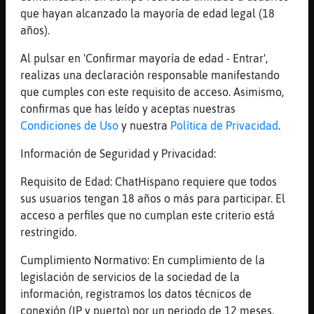
0Kay, entonces...
que hayan alcanzado la mayoría de edad legal (18
años).
[18:58]
EstrellaDeMarEspecial
..retiro lo dicho...
Al pulsar en 'Confirmar mayoría de edad - Entrar',
[18:58]
EstrellaDeMarEspecial
realizas una declaración responsable manifestando
[Flamenco}Feroz] dispensa, haz como si no
que cumples con este requisito de acceso. Asimismo,
hubieramos hablado.
confirmas que has leído y aceptas nuestras
Condiciones de Uso
y nuestra
Política de Privacidad
.
[18:58]
EstrellaDeMarEspecial
[achoooo] x'D
Información de Seguridad y Privacidad:
[18:58]
Flamenco}Feroz
Requisito de Edad: ChatHispano requiere que todos
EstrellaDeMarEspecial Hz lo mismo y deja de
sus usuarios tengan 18 años o más para participar. El
nombrarme ;)
acceso a perfiles que no cumplan este criterio está
[18:59]
EstrellaDeMarEspecial
restringido.
que gracias los de murcia :3
Cumplimiento Normativo: En cumplimiento de la
[18:59]
EstrellaDeMarEspecial
legislación de servicios de la sociedad de la
.."acho" y que era lo otro?...
información, registramos los datos técnicos de
[18:59]
CaballitoDeMar{Fugaz
conexión (IP y puerto) por un periodo de 12 meses.