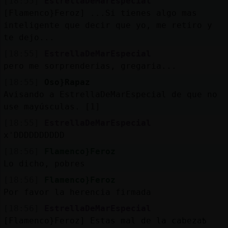
[18:55]
EstrellaDeMarEspecial
Mis
[Flamenco}Feroz] ...Si tienes algo mas
blogs
inteligente que decir que yo, me retiro y
te dejo...
[18:55]
EstrellaDeMarEspecial
Mis
pero me sorprenderias, gregaria...
foros
[18:55]
Oso}Rapaz
Avisando a EstrellaDeMarEspecial de que no
use mayúsculas. [1]
Registr
[18:55]
EstrellaDeMarEspecial
un
x'DDDDDDDDDD
canal
[18:56]
Flamenco}Feroz
Lo dicho, pobres
[18:56]
Flamenco}Feroz
Por favor la herencia firmada
Más
gestion
[18:56]
EstrellaDeMarEspecial
[Flamenco}Feroz] Estas mal de la cabeza߿