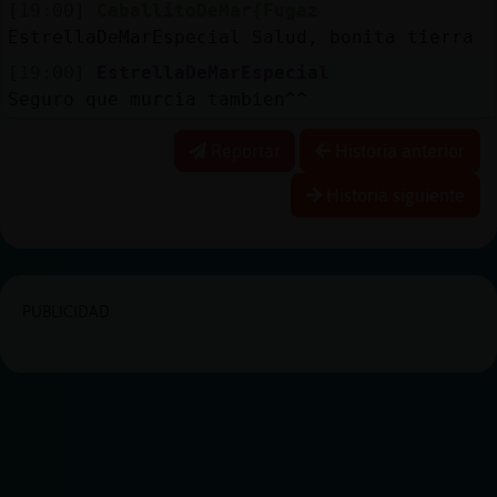
[19:00]
CaballitoDeMar{Fugaz
EstrellaDeMarEspecial Salud, bonita tierra
[19:00]
EstrellaDeMarEspecial
Seguro que murcia tambien^^
Reportar
Historia anterior
Historia siguiente
PUBLICIDAD