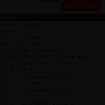
Historia siguiente
Mensaje
Reserva
[08:48]
Buho_Real
alias
Jajaja
[08:48]
Buho_Real
Esa vaina me gusta
Actuali
[08:48]
Anguila\Respetable
contras
EstrellaDeMar-Brillante temazoooooooo
[08:48]
EstrellaDeMar-Brillante
Esooooooooooo
Actuali
[08:48]
EstrellaDeMar-Brillante
IP
Ninash pa charman
virtual
[08:48]
EstrellaDeMar-Brillante
00
[08:48]
EstrellaDeMar-Brillante