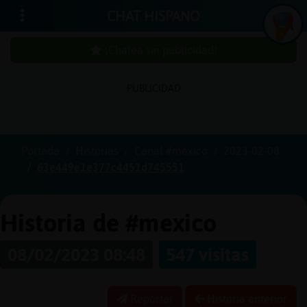
CHAT HISPANO
¡Chatea sin publicidad!
PUBLICIDAD
Iniciar
sesión
Portada
Historias
Canal #mexico
2023-02-08
63e449e1e377c4451d745551
¡Chatea
sin
publici
Historia de #mexico
08/02/2023 08:48
547 visitas
Crear
una
Reportar
Historia anterior
cuenta