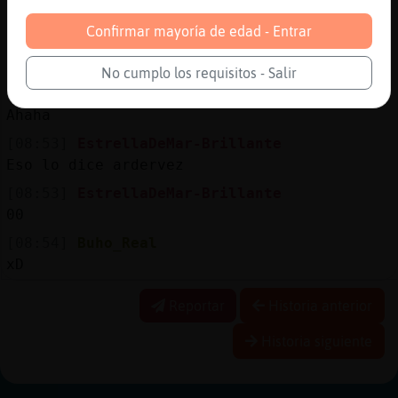
Cómo dice krispis ya nos exhibiste
Confirmar mayoría de edad - Entrar
[08:53]
Buho_Real
Jajaja
No cumplo los requisitos - Salir
[08:53]
EstrellaDeMar-Brillante
Ahaha
[08:53]
EstrellaDeMar-Brillante
Eso lo dice ardervez
[08:53]
EstrellaDeMar-Brillante
00
[08:54]
Buho_Real
xD
Reportar
Historia anterior
Historia siguiente