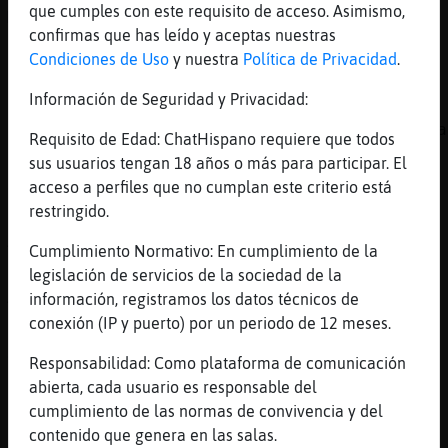
que cumples con este requisito de acceso. Asimismo,
Miralo komo se rie
confirmas que has leído y aceptas nuestras
[08:51]
EstrellaDeMar-Brillante
Condiciones de Uso
y nuestra
Política de Privacidad
.
Le gusta le gusta
Información de Seguridad y Privacidad:
[08:51]
Anguila\Respetable
jajajajajajajajajajajajajajajajajajajajajaja
Requisito de Edad: ChatHispano requiere que todos
[08:51]
Buho_Real
sus usuarios tengan 18 años o más para participar. El
Jaja
acceso a perfiles que no cumplan este criterio está
restringido.
[08:51]
EstrellaDeMar-Brillante
Ahaha
Cumplimiento Normativo: En cumplimiento de la
[08:52]
EstrellaDeMar-Brillante
legislación de servicios de la sociedad de la
A Buho_Real
información, registramos los datos técnicos de
conexión (IP y puerto) por un periodo de 12 meses.
[08:52]
Buho_Real
Jaja
Responsabilidad: Como plataforma de comunicación
[08:52]
EstrellaDeMar-Brillante
abierta, cada usuario es responsable del
(((((
cumplimiento de las normas de convivencia y del
contenido que genera en las salas.
[08:53]
Buho_Real