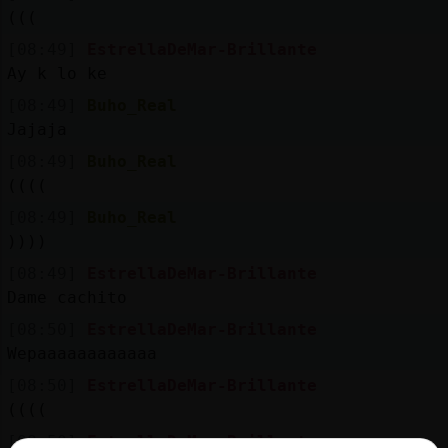
Mis
(((
blogs
[08:49]
EstrellaDeMar-Brillante
Ay k lo ke
[08:49]
Buho_Real
Mis
Jajaja
foros
[08:49]
Buho_Real
((((
[08:49]
Buho_Real
Registr
))))
un
[08:49]
EstrellaDeMar-Brillante
canal
Dame cachito
[08:50]
EstrellaDeMar-Brillante
Wepaaaaaaaaaaaa
Más
[08:50]
EstrellaDeMar-Brillante
gestion
((((
[08:50]
EstrellaDeMar-Brillante