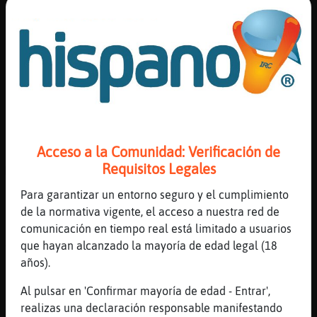
Esooooooooo
[08:50]
Buho_Real
((((((
[08:50]
Buho_Real
))))))
[08:50]
EstrellaDeMar-Brillante
))))))
Acceso a la Comunidad: Verificación de
[08:50]
Buho_Real
Requisitos Legales
Mi mujer me gobierna
[08:50]
Buho_Real
Para garantizar un entorno seguro y el cumplimiento
Esa vaina me gusta
de la normativa vigente, el acceso a nuestra red de
comunicación en tiempo real está limitado a usuarios
[08:51]
Buho_Real
que hayan alcanzado la mayoría de edad legal (18
Yo se que ella se lo disfruta
años).
[08:51]
EstrellaDeMar-Brillante
Esa vaina t gusta
Al pulsar en 'Confirmar mayoría de edad - Entrar',
realizas una declaración responsable manifestando
[08:51]
EstrellaDeMar-Brillante