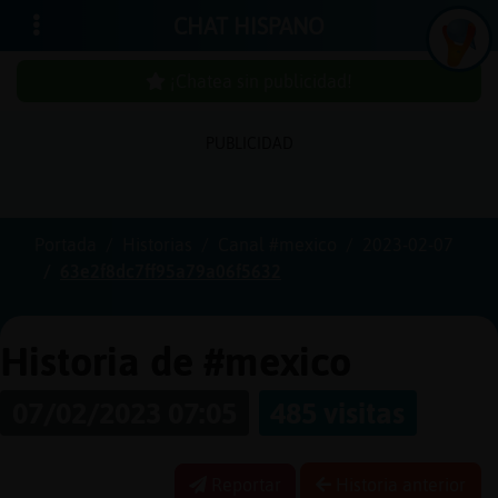
CHAT HISPANO
¡Chatea sin publicidad!
PUBLICIDAD
Iniciar
sesión
Portada
Historias
Canal #mexico
2023-02-07
63e2f8dc7ff95a79a06f5632
¡Chatea
sin
publici
Historia de #mexico
07/02/2023 07:05
485 visitas
Crear
una
Reportar
Historia anterior
cuenta