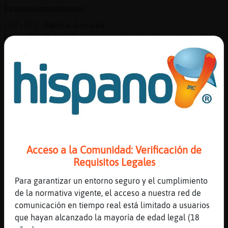
Mis
Esoooooooooooooo
blogs
[07:07]
Zebra-Locuaz
EstrellaDeMarTransparente h o l a VeN aC᠃
7Pa'C᠃3Que Te VoY a PeG᠃4a uN BeSaZo Que Se
Te Van a SaL�7Los oJoS De LaS oRBiTaS @.@
Mis
foros
[07:07]
Rinoceronte\ConPereza
(((
[07:07]
EstrellaDeMarTransparente
Wepaaaaaaaa
Registr
un
[07:07]
Rinoceronte\ConPereza
canal
)))
Acceso a la Comunidad: Verificación de
Requisitos Legales
[07:07]
EstrellaDeMarTransparente
Lista pal lio 00
Para garantizar un entorno seguro y el cumplimiento
[07:07]
Zebra-Locuaz
Más
de la normativa vigente, el acceso a nuestra red de
siiiiiii
gestion
comunicación en tiempo real está limitado a usuarios
que hayan alcanzado la mayoría de edad legal (18
[07:07]
EstrellaDeMarTransparente