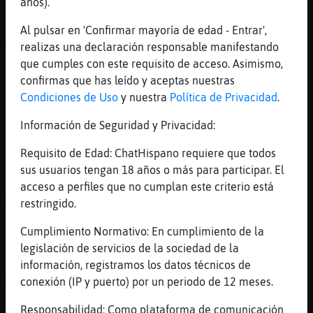
años).
(((((
[07:07]
EstrellaDeMarTransparente
Al pulsar en 'Confirmar mayoría de edad - Entrar',
Wepaaaaaaaaa
realizas una declaración responsable manifestando
que cumples con este requisito de acceso. Asimismo,
[07:08]
EstrellaDeMarTransparente
confirmas que has leído y aceptas nuestras
Llego mi amorsote
Condiciones de Uso
y nuestra
Política de Privacidad
.
[07:08]
EstrellaDeMarTransparente
00
Información de Seguridad y Privacidad:
[07:08]
Zebra-Locuaz
Requisito de Edad: ChatHispano requiere que todos
(( (( (( (( ((
sus usuarios tengan 18 años o más para participar. El
[07:08]
Anguila\Especial
acceso a perfiles que no cumplan este criterio está
Muacks
restringido.
[07:08]
EstrellaDeMarTransparente
Cumplimiento Normativo: En cumplimiento de la
)))))))) lagrima d champan
legislación de servicios de la sociedad de la
[07:08]
EstrellaDeMarTransparente
información, registramos los datos técnicos de
Muacksh
conexión (IP y puerto) por un periodo de 12 meses.
[07:09]
EstrellaDeMarTransparente
Responsabilidad: Como plataforma de comunicación