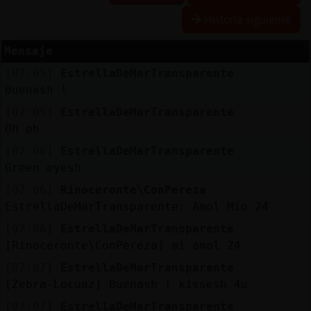
Historia siguiente
Mensaje
Reserva
[07:05]
EstrellaDeMarTransparente
alias
Buenash !
[07:05]
EstrellaDeMarTransparente
Oh oh
Actuali
[07:06]
EstrellaDeMarTransparente
contras
Green eyesh
[07:06]
Rinoceronte\ConPereza
EstrellaDeMarTransparente: Amol Mío 24
Actuali
[07:06]
EstrellaDeMarTransparente
IP
[Rinoceronte\ConPereza] mi amol 24
virtual
[07:07]
EstrellaDeMarTransparente
[Zebra-Locuaz] Buenash ! kissesh 4u
[07:07]
EstrellaDeMarTransparente