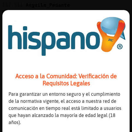
[17:34]
Anguila_Pedante
El nudo en la garganta
[17:35]
Anguila_Pedante
Nunca lo han sentido?
[17:35]
Hormiga-Verde
Ese si
[17:35]
Hormiga-Verde
xD
[17:35]
Hormiga-Verde
Acceso a la Comunidad: Verificación de
Si
Requisitos Legales
[17:35]
Anguila_Pedante
Para garantizar un entorno seguro y el cumplimiento
Que rico
de la normativa vigente, el acceso a nuestra red de
[17:35]
Hormiga-Verde
comunicación en tiempo real está limitado a usuarios
Es de susto el nudo en la garganta puedes
que hayan alcanzado la mayoría de edad legal (18
mirir
años).
[17:35]
Anguila_Pedante