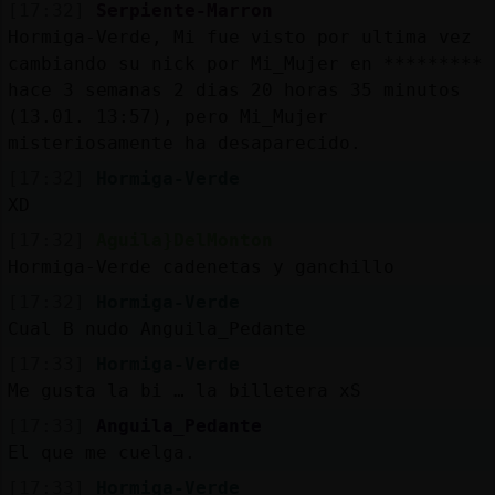
[17:32]
Serpiente-Marron
Hormiga-Verde, Mi fue visto por ultima vez
cambiando su nick por Mi_Mujer en *********
hace 3 semanas 2 dias 20 horas 35 minutos
(13.01. 13:57), pero Mi_Mujer
misteriosamente ha desaparecido.
[17:32]
Hormiga-Verde
XD
[17:32]
Aguila}DelMonton
Hormiga-Verde cadenetas y ganchillo
[17:32]
Hormiga-Verde
Cual B nudo Anguila_Pedante
[17:33]
Hormiga-Verde
Me gusta la bi … la billetera xS
[17:33]
Anguila_Pedante
El que me cuelga.
[17:33]
Hormiga-Verde