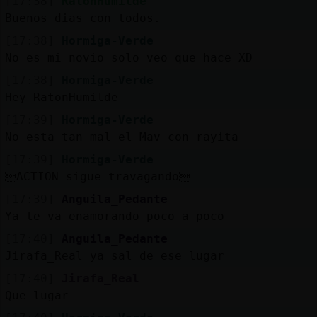
[17:38]
RatonHumilde
Buenos dias con todos.
[17:38]
Hormiga-Verde
No es mi novio solo veo que hace XD
[17:38]
Hormiga-Verde
Hey RatonHumilde
[17:39]
Hormiga-Verde
No esta tan mal el Mav con rayita
[17:39]
Hormiga-Verde
ACTION sigue travagando
[17:39]
Anguila_Pedante
Ya te va enamorando poco a poco
[17:40]
Anguila_Pedante
Jirafa_Real ya sal de ese lugar
[17:40]
Jirafa_Real
Que lugar