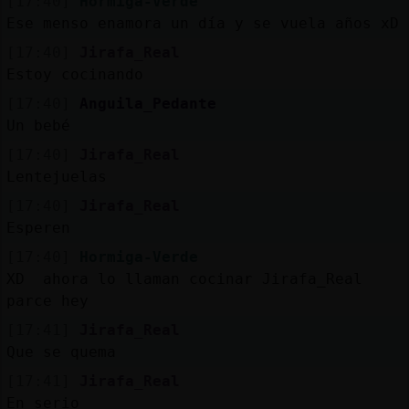
[17:40]
Hormiga-Verde
Ese menso enamora un día y se vuela años xD
[17:40]
Jirafa_Real
Estoy cocinando
[17:40]
Anguila_Pedante
Un bebé
[17:40]
Jirafa_Real
Lentejuelas
[17:40]
Jirafa_Real
Esperen
[17:40]
Hormiga-Verde
XD ahora lo llaman cocinar Jirafa_Real
parce hey
[17:41]
Jirafa_Real
Que se quema
[17:41]
Jirafa_Real
En serio