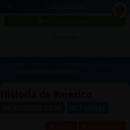
CHAT HISPANO
¡Chatea sin publicidad!
PUBLICIDAD
Iniciar
sesión
Portada
Historias
Canal #mexico
2023-02-06
63e1a76e003ee61c9a3ad928
¡Chatea
sin
publici
Historia de #mexico
06/02/2023 17:28
477 visitas
Crear
una
Reportar
Historia anterior
cuenta