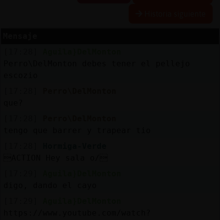
Historia siguiente
Mensaje
Reserva
[17:28]
Aguila}DelMonton
alias
Perro\DelMonton debes tener el pellejo
escozio
[17:28]
Perro\DelMonton
Actuali
que?
contras
[17:28]
Perro\DelMonton
tengo que barrer y trapear tio
[17:28]
Hormiga-Verde
Actuali
ACTION Hey sala o/
IP
[17:29]
Aguila}DelMonton
virtual
digo, dando el cayo
[17:29]
Aguila}DelMonton
https://www.youtube.com/watch?