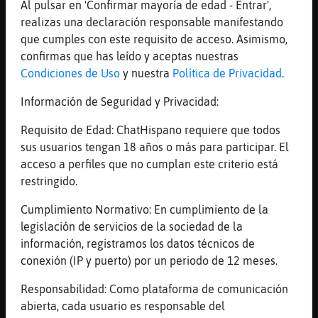
Al pulsar en 'Confirmar mayoría de edad - Entrar',
De asfixia
realizas una declaración responsable manifestando
[17:35]
Hormiga-Verde
que cumples con este requisito de acceso. Asimismo,
Have you ever seen Maverik
confirmas que has leído y aceptas nuestras
[17:35]
Serpiente-Marron
Condiciones de Uso
y nuestra
Política de Privacidad
.
Hormiga-Verde, He encontrado 56 resultados
Información de Seguridad y Privacidad:
para su busqueda. Los 5 mas recientes son:
morenosinplan, maduretewapo79,
Requisito de Edad: ChatHispano requiere que todos
masculinodot, mazizosinplan, trabuker77.
sus usuarios tengan 18 años o más para participar. El
morenosinplan fue visto por ultima vez
acceso a perfiles que no cumplan este criterio está
saliendo de ********* hace 47 minutos
restringido.
(06.02. 09:48) diciendo "Signed off".
Cumplimiento Normativo: En cumplimiento de la
[17:36]
Hormiga-Verde
legislación de servicios de la sociedad de la
:0
información, registramos los datos técnicos de
[17:36]
Hormiga-Verde
conexión (IP y puerto) por un periodo de 12 meses.
Ese man cada vez mas fricky
Responsabilidad: Como plataforma de comunicación
[17:37]
Anguila_Pedante
abierta, cada usuario es responsable del
No es lo mismo maverick que maverick_