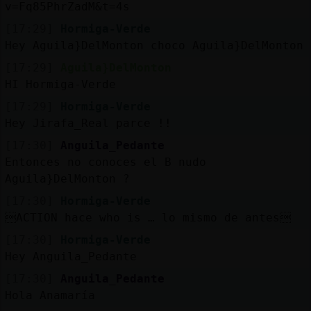
Mis
v=Fq85PhrZadM&t=4s
blogs
[17:29]
Hormiga-Verde
Hey Aguila}DelMonton choco Aguila}DelMonton
[17:29]
Aguila}DelMonton
HI Hormiga-Verde
Mis
foros
[17:29]
Hormiga-Verde
Hey Jirafa_Real parce !!
[17:30]
Anguila_Pedante
Entonces no conoces el B nudo
Registr
Aguila}DelMonton ?
un
canal
[17:30]
Hormiga-Verde
ACTION hace who is … lo mismo de antes
[17:30]
Hormiga-Verde
Hey Anguila_Pedante
Más
[17:30]
Anguila_Pedante
gestion
Hola Anamaría