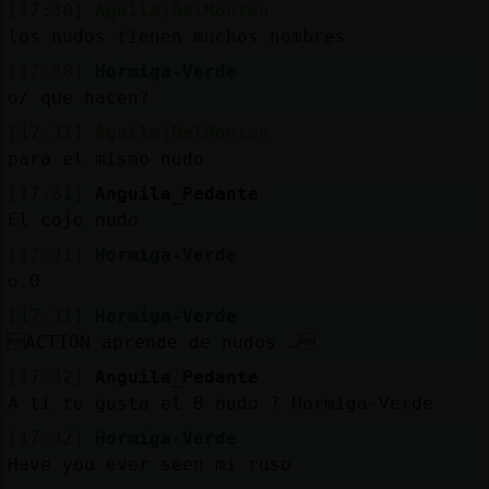
[17:30]
Aguila}DelMonton
los nudos tienen muchos nombres
[17:30]
Hormiga-Verde
o/ que hacen?
[17:31]
Aguila}DelMonton
para el mismo nudo
[17:31]
Anguila_Pedante
El cojo nudo
[17:31]
Hormiga-Verde
o.0
[17:31]
Hormiga-Verde
ACTION aprende de nudos …
[17:32]
Anguila_Pedante
A ti te gusta el B nudo ? Hormiga-Verde
[17:32]
Hormiga-Verde
Have you ever seen mi ruso