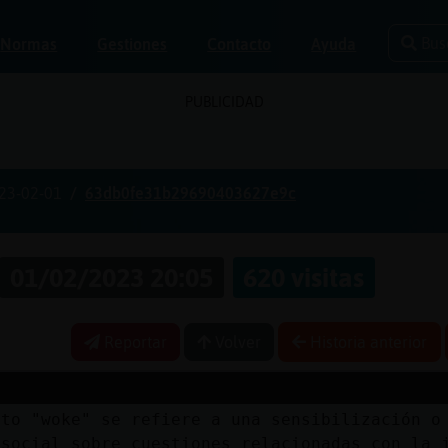
Bus
Normas
Gestiones
Contacto
Ayuda
PUBLICIDAD
23-02-01
63db0fe31b29690403627e9c
01/02/2023 20:05
620 visitas
Reportar
Volver
Historia anterior
nto "woke" se refiere a una sensibilización o
 social sobre cuestiones relacionadas con la 