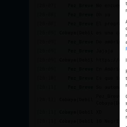
Mis blogs
[20:07]
Pez_Breve
No encuent
[20:08]
Pez_Breve
Oh ya
[20:08]
Pez_Breve
El program
Mis foros
[20:09]
Cobaya{Debil
es una can
[20:09]
Pez_Breve
De américa
[20:09]
Pez_Breve
Jajaja
Registrar
[20:09]
Cobaya{Debil
https://ch
un canal
[20:09]
Pez_Breve
En América
[20:10]
Pez_Breve
Es que int
Más
[20:11]
Pez_Breve
Su automat
gestiones
Pez_Breve:
[20:11]
Cobaya{Debil
Cobaya{Deb
[20:11]
Cobaya{Debil
XD
[20:11]
Cobaya{Debil
10 Negrito