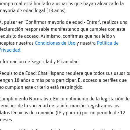
tiempo real está limitado a usuarios que hayan alcanzado la
ro el puto chat de mierda
mayoría de edad legal (18 años).
Al pulsar en 'Confirmar mayoría de edad - Entrar', realizas una
ador era blanco, por eso considero que decir 
declaración responsable manifestando que cumples con este
ción tradicional inglesa ... pero no de ameri
requisito de acceso. Asimismo, confirmas que has leído y
 xD
aceptas nuestras
Condiciones de Uso
y nuestra
Política de
Privacidad
.
athispano.link/aIQTIwlpuuI4K9C/RIf1nQ
Información de Seguridad y Privacidad:
 si es válido ofender a los negros xD
Requisito de Edad: ChatHispano requiere que todos sus usuario
eligencia artificial no es tan inteligente
tengan 18 años o más para participar. El acceso a perfiles que
no cumplan este criterio está restringido.
ización depende en mucho del sesgo cognitivo 
 en America cambiaron el titulo y casi casi l
Cumplimiento Normativo: En cumplimiento de la legislación de
il ...
servicios de la sociedad de la información, registramos los
datos técnicos de conexión (IP y puerto) por un periodo de 12
meses.
s