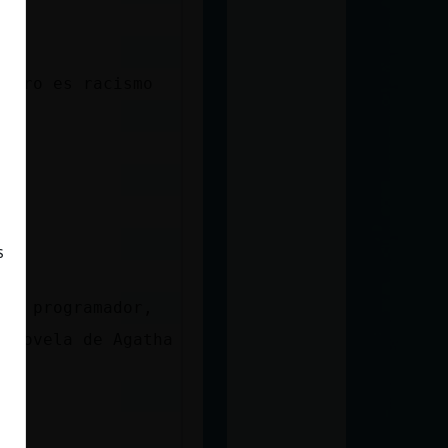
negro es racismo
ca
s
del programador,
a novela de Agatha