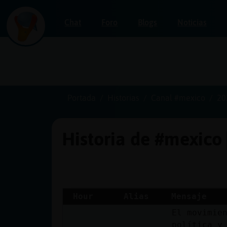
Chat
Foro
Blogs
Noticias
Iniciar
sesión
Portada
Historias
Canal #mexico
20
Historia de #mexico
¡Chatea
sin
publicidad!
Hour
Alias
Mensaje
El movimie
Crear
política y
una