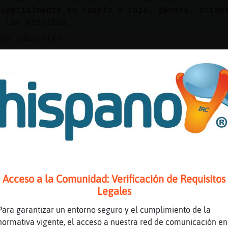
especialmente en cuanto a raza, género, orien
e las minorías.
muy subjetivo
 le dió un putazo a Cris rock
ió un Oscar
ue por la calva
 peleando por una negra
to de blancos
t
ra de la canción "10 little nigers"
Acceso a la Comunidad: Verificación de Requisitos
 pero no puedo proporcionar la letra de una c
Legales
 racista. La difusión de material de ese tipo
s de inclusión y respeto a la diversidad que 
Para garantizar un entorno seguro y el cumplimiento de la
r favor, evite hacer solicitudes de este tipo
normativa vigente, el acceso a nuestra red de comunicación en