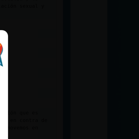
tación sexual y
anción que es
 va en contra de
promovemos en
.