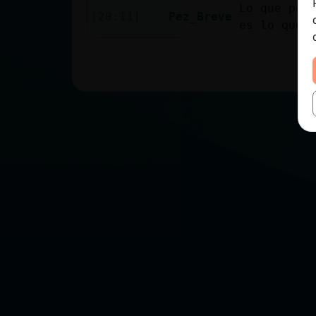
Lo que par
[20:11]
Pez_Breve
es lo que 