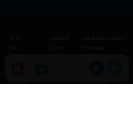
Chat
Contacto
Condiciones de uso
Foro
Ayuda
Privacidad
Blogs
Política de cookies
|
Compartir en:
Facebook
Twitter
-2
Noticias
Soporte
Normas
Anunciantes
Estadísticas
Historias
Tu foro gratis