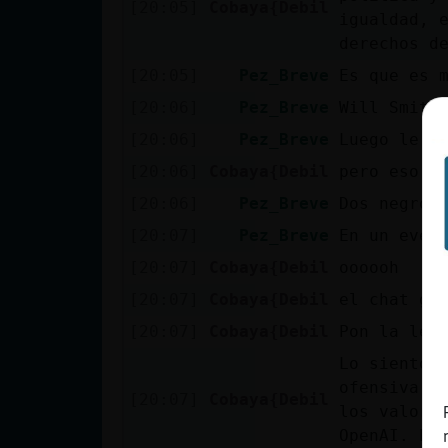
[20:05]
Cobaya{Debil
igualdad, 
cuenta
derechos d
[20:05]
Pez_Breve
Es que es 
[20:06]
Pez_Breve
Will Smith
Reservar
alias
[20:06]
Pez_Breve
Luego le d
[20:06]
Cobaya{Debil
pero eso f
[20:06]
Pez_Breve
Dos negros
Actualizar
[20:07]
Pez_Breve
En un even
contraseña
[20:07]
Cobaya{Debil
oooooh
[20:07]
Cobaya{Debil
el chat gp
[20:07]
Cobaya{Debil
Pon la let
Actualizar
Lo siento,
IP virtual
ofensiva y
[20:07]
Cobaya{Debil
los valore
OpenAI. Po