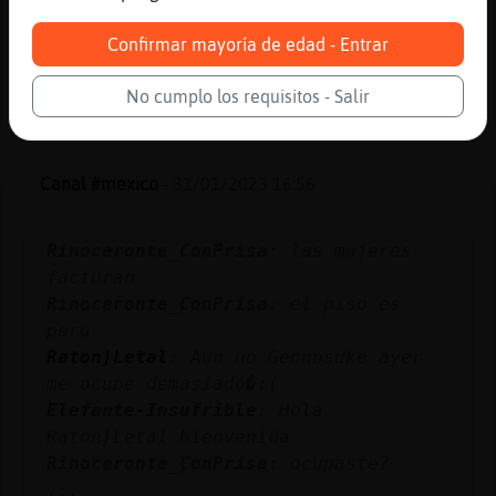
Tigre}Enorme
: Creepy pastas
Tigre}Enorme
: Me lo deves
Confirmar mayoría de edad - Entrar
...
No cumplo los requisitos - Salir
37 líneas de 3 usuarios
611 visitas
-3 puntos
Canal #mexico
-
31/01/2023 16:56
Rinoceronte_ConPrisa
: las mujeres
facturan
Rinoceronte_ConPrisa
: el piso es
peru
Raton}Letal
: Aun no Gennosuke ayer
me ocupe demasiado�:(
Elefante-Insufrible
: Hola
Raton}Letal bienvenida
Rinoceronte_ConPrisa
: ocupaste?
...