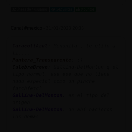
32 líneas de 4 usuarios
542 visitas
9 puntos
Canal #mexico
-
31/01/2023 20:35
Caracol{Azul
: Menonita , te elijo a
ti....
Pantera_Transparente
: :)
CulebraBreve
: Gallina-DelMonton q el
tipo normal. ese ese que no tiene
nada especial como un pinche
farchfetc?
Gallina-DelMonton
: es el tipo del
origen
Gallina-DelMonton
: de ahí nacieron
los demas
...