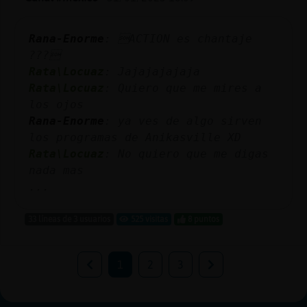
Rana-Enorme
: ACTION es chantaje
???
Rata\Locuaz
: Jajajajajaja
Rata\Locuaz
: Quiero que me mires a
los ojos
Rana-Enorme
: ya ves de algo sirven
los programas de Anikasville XD
Rata\Locuaz
: No quiero que me digas
nada mas
...
33 líneas de 3 usuarios
525 visitas
8 puntos
1
2
3