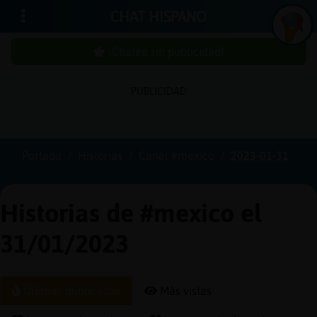
CHAT HISPANO
¡Chatea sin publicidad!
PUBLICIDAD
Iniciar
sesión
Portada
Historias
Canal #mexico
2023-01-31
¡Chatea
sin
Historias de #mexico el
publici
31/01/2023
Crear
Últimas publicadas
Más vistas
una
cuenta