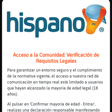
77 líneas de 3 usuarios
608 visitas
12 puntos
Canal #mexico
-
31/01/2023 17:41
Grillo{Insufrible
: es mujer. obvio
que se portó bien
Mosca\Eficiente
: Olé Olé y reole
Mosca\Eficiente
: Como estáis damas y
Acceso a la Comunidad: Verificación de
caballeros
Requisitos Legales
Mosca\Eficiente
: Gonsi olé señorita
olé
Para garantizar un entorno seguro y el cumplimiento
Culebra\Sensible
: Habibi
de la normativa vigente, el acceso a nuestra red de
...
comunicación en tiempo real está limitado a usuarios
que hayan alcanzado la mayoría de edad legal (18
230 líneas de 8 usuarios
581 visitas
17 puntos
años).
Al pulsar en 'Confirmar mayoría de edad - Entrar',
Canal #mexico
-
31/01/2023 17:29
realizas una declaración responsable manifestando