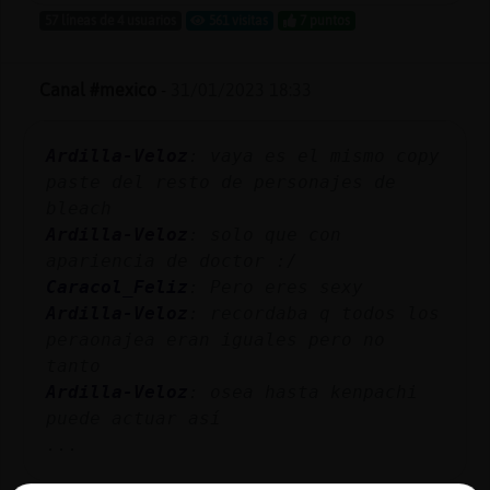
57 líneas de 4 usuarios
561 visitas
7 puntos
Canal #mexico
-
31/01/2023 18:33
Ardilla-Veloz
: vaya es el mismo copy
paste del resto de personajes de
bleach
Ardilla-Veloz
: solo que con
apariencia de doctor :/
Caracol_Feliz
: Pero eres sexy
Ardilla-Veloz
: recordaba q todos los
peraonajea eran iguales pero no
tanto
Ardilla-Veloz
: osea hasta kenpachi
puede actuar así
...