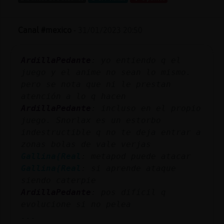
Mis
blogs
Canal #mexico
-
31/01/2023 20:50
ArdillaPedante
: yo entiendo q el
Mis
juego y el anime no sean lo mismo.
foros
pero se nota que ni le prestan
atención a lo q hacen
ArdillaPedante
: incluso en el propio
Registr
juego. Snorlax es un estorbo
un
indestructible q no te deja entrar a
canal
zonas bolas de vale verjas
Gallina{Real
: metapod puede atacar
Gallina{Real
: si aprende ataque
siendo caterpie
Más
ArdillaPedante
: pos difícil q
gestion
evolucione si no pelea
...