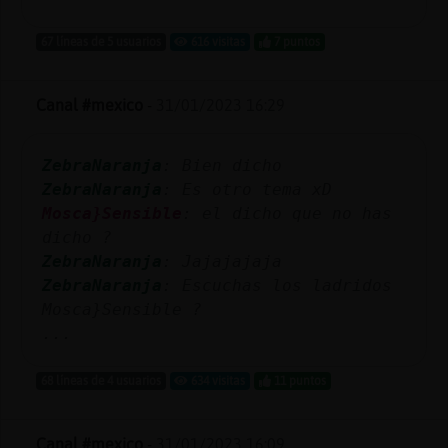
67 líneas de 5 usuarios
616 visitas
7 puntos
Canal #mexico
-
31/01/2023 16:29
ZebraNaranja
: Bien dicho
ZebraNaranja
: Es otro tema xD
Mosca}Sensible
: el dicho que no has
dicho ?
ZebraNaranja
: Jajajajaja
ZebraNaranja
: Escuchas los ladridos
Mosca}Sensible ?
...
68 líneas de 4 usuarios
634 visitas
11 puntos
Canal #mexico
-
31/01/2023 16:09