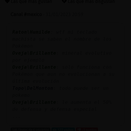
Las que más gustan
Las que más disgustan
Canal #mexico
-
31/01/2023 20:59
Reserva
Raton\Humilde
: wtf mi teclado
alias
machista se saben el nombre de los
Pokémon
Oveja\Brillante
: mineral evolutivo
Actuali
por ejemplo
contras
Oveja\Brillante
: solo funciona con
Pokémon que aun no evolucionan a su
última evolución
Topo\DelMonton
: todo puede ser un
Actuali
pokemo
IP
Oveja\Brillante
: le aumenta el 50%
virtual
de defensa y defensa especial
...
146 líneas de 6 usuarios
577 visitas
-3 puntos