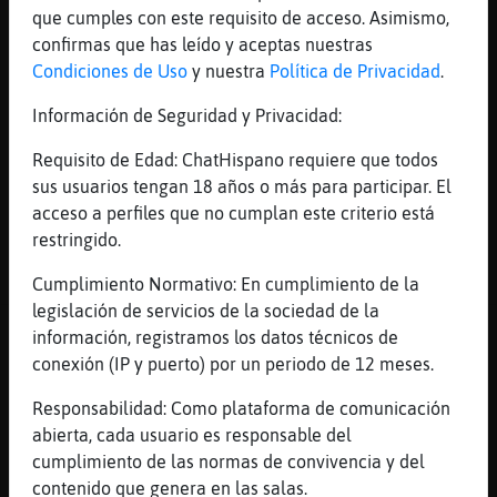
que cumples con este requisito de acceso. Asimismo,
confirmas que has leído y aceptas nuestras
Perro_ConBravura
: pesao
Condiciones de Uso
y nuestra
Política de Privacidad
.
Pantera\Real
: Me gusta krispiss
gennosuke
Información de Seguridad y Privacidad:
Pantera\Real
: Oosh
Zebra_Feliz
: a ti te gustan todos
Requisito de Edad: ChatHispano requiere que todos
Pantera\Real
: Gonsi
sus usuarios tengan 18 años o más para participar. El
...
acceso a perfiles que no cumplan este criterio está
restringido.
55 líneas de 3 usuarios
545 visitas
3 puntos
Cumplimiento Normativo: En cumplimiento de la
legislación de servicios de la sociedad de la
Canal #mexico
-
31/01/2023 17:18
información, registramos los datos técnicos de
conexión (IP y puerto) por un periodo de 12 meses.
Tigre}Enorme
: Q haces krispiss?
Responsabilidad: Como plataforma de comunicación
Lince_Verde
: mirando cosas freak
abierta, cada usuario es responsable del
CulebraSinLuces
: en España creo que
cumplimiento de las normas de convivencia y del
dice. sayonara baby
contenido que genera en las salas.