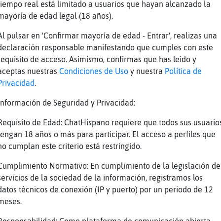
tiempo real está limitado a usuarios que hayan alcanzado la
i񡠤e mis ojos que baila regeton
mayoría de edad legal (18 años).
Al pulsar en 'Confirmar mayoría de edad - Entrar', realizas una
otl esconde la panza
declaración responsable manifestando que cumples con este
requisito de acceso. Asimismo, confirmas que has leído y
aceptas nuestras
Condiciones de Uso
y nuestra
Política de
tra canci�n
Privacidad
.
j Culebra\Real
Información de Seguridad y Privacidad:
Requisito de Edad: ChatHispano requiere que todos sus usuario
Rapaz contrataste al dj Culebra\Real?
tengan 18 años o más para participar. El acceso a perfiles que
no cumplan este criterio está restringido.
do abrir ese enlace igualdad
Cumplimiento Normativo: En cumplimiento de la legislación de
servicios de la sociedad de la información, registramos los
q ETA poniendo cancione
datos técnicos de conexión (IP y puerto) por un periodo de 12
meses.
Rapaz y tu cacheton carboncito donde se fue?
 jugando pokemon