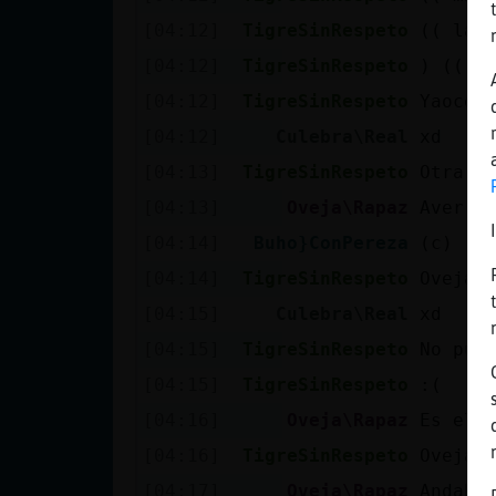
Mis blogs
[04:12]
TigreSinRespeto
(( la n
[04:12]
TigreSinRespeto
) ((
[04:12]
TigreSinRespeto
Yaocel
Mis foros
[04:12]
Culebra\Real
xd
[04:13]
TigreSinRespeto
Otra o
[04:13]
Oveja\Rapaz
Aver d
Registrar
un canal
[04:14]
Buho}ConPereza
(c)
[04:14]
TigreSinRespeto
Oveja\
[04:15]
Culebra\Real
xd
Más
[04:15]
TigreSinRespeto
No pue
gestiones
[04:15]
TigreSinRespeto
:(
[04:16]
Oveja\Rapaz
Es el 
[04:16]
TigreSinRespeto
Oveja\
[04:17]
Oveja\Rapaz
Andaba