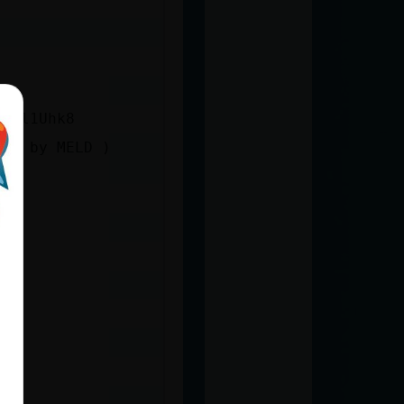
lMHl1Uhk8
ver by MELD )