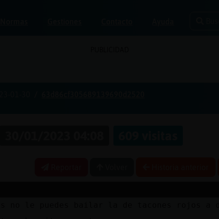
Bus
Normas
Gestiones
Contacto
Ayuda
PUBLICIDAD
23-01-30
63d86cf305689139690d2520
30/01/2023 04:08
609 visitas
Reportar
Volver
Historia anterior
es no le puedes bailar la de tacones rojos a 