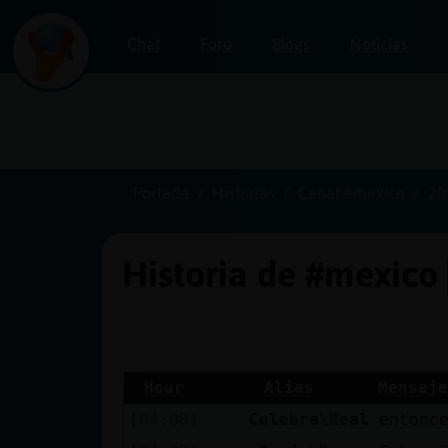
Chat
Foro
Blogs
Noticias
Iniciar
sesión
Portada
Historias
Canal #mexico
20
Historia de #mexico
¡Chatea
sin
publicidad!
Hour
Alias
Mensaje
[04:08]
Culebra\Real
entonc
Crear
una