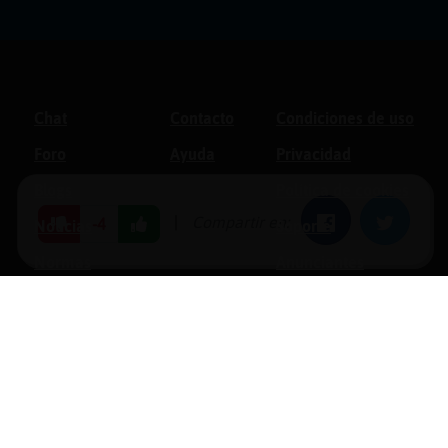
Chat
Contacto
Condiciones de uso
Foro
Ayuda
Privacidad
Blogs
Política de cookies
|
Compartir en:
Facebook
Twitter
-4
Noticias
Soporte
Normas
Anunciantes
Estadísticas
Historias
Tu foro gratis