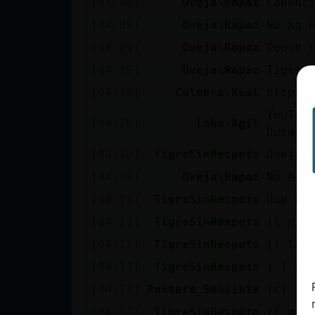
[04:08]
Oveja\Rapaz
Cabonc
cuenta
[04:09]
Oveja\Rapaz
No xq 
[04:09]
Oveja\Rapaz
Ooosh 
[04:10]
Oveja\Rapaz
TigreS
Reservar
[04:10]
Culebra\Real
https:
alias
YouTub
[04:10]
Lobo-Agil
Duraci
[04:10]
TigreSinRespeto
Oveja\
Actualizar
contraseña
[04:10]
Oveja\Rapaz
No est
[04:11]
TigreSinRespeto
Que bo
[04:11]
TigreSinRespeto
(( ni񡠤
Actualizar
[04:11]
TigreSinRespeto
(( la 
IP virtual
[04:11]
TigreSinRespeto
) ( ea
[04:12]
Pantera_Sensible
(c)
[04:12]
TigreSinRespeto
(( mi 