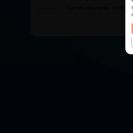
[04:17]
TigreSinRespeto
Ahhh