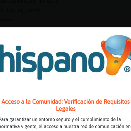
ito caboncito no esta
no soy su compi
ryuken
inRespeto hola
//www.youtube.com/watch?time_continue=72&v=Te
e Titulo: Tacones rojos - Sebastian Yatra (Co
ón: 1M14S Enviado por: Meld Music
Rapaz hola guapa chica carboncito
a carboncito
nita cancion
e mis ojos))
Acceso a la Comunidad: Verificación de Requisitos
que me hace sufrir) ((
Legales
eas
Para garantizar un entorno seguro y el cumplimiento de la
normativa vigente, el acceso a nuestra red de comunicación en
pedazo de sol))