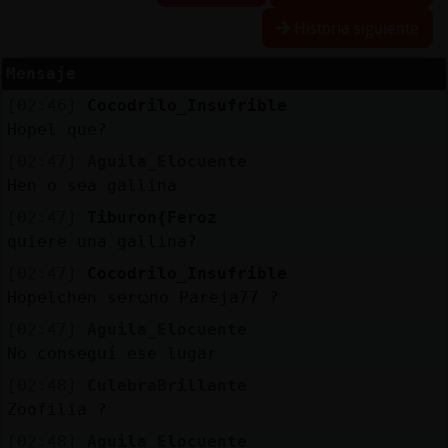
Historia siguiente
Mensaje
Reserva
[02:46]
Cocodrilo_Insufrible
alias
Hopel que?
[02:47]
Aguila_Elocuente
Hen o sea gallina
Actuali
[02:47]
Tiburon{Feroz
contras
quiere una gallina?
[02:47]
Cocodrilo_Insufrible
Hopelchen serᬠno Pareja77 ?
Actuali
[02:47]
Aguila_Elocuente
IP
No conseguí ese lugar
virtual
[02:48]
CulebraBrillante
Zoofilia ?
[02:48]
Aguila_Elocuente