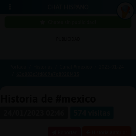
CHAT HISPANO
¡Chatea sin publicidad!
PUBLICIDAD
Iniciar
sesión
Portada
Historias
Canal #mexico
2023-01-24
63d083c3fd809a7d8920f435
¡Chatea
sin
publici
Historia de #mexico
24/01/2023 02:46
574 visitas
Crear
una
Reportar
Historia anterior
cuenta