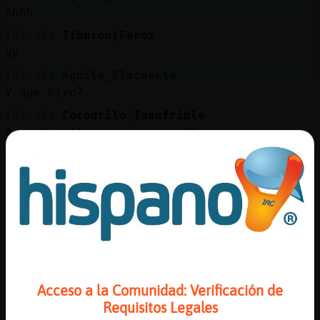
Mis
Ahhh
blogs
[02:48]
Tiburon{Feroz
uy
[02:48]
Aguila_Elocuente
Mis
Y qué hizo?
foros
[02:48]
Cocodrilo_Insufrible
Ayyy Dios!! parece nuevo XD
[02:48]
Aguila_Elocuente
Registr
Ahhhh
un
[02:48]
Aguila_Elocuente
canal
XD
[02:48]
Cocodrilo_Insufrible
La palabra , Aguila_Elocuente
Más
[02:49]
Aguila_Elocuente
gestion
Acceso a la Comunidad: Verificación de
Es que hablamos de todas las parafilias
Requisitos Legales
[02:49]
Aguila_Elocuente