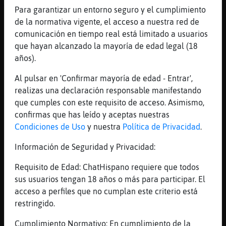
Y sólo lo sacaron a él
Para garantizar un entorno seguro y el cumplimiento
de la normativa vigente, el acceso a nuestra red de
[02:49]
Aguila_Elocuente
comunicación en tiempo real está limitado a usuarios
XD
que hayan alcanzado la mayoría de edad legal (18
[02:49]
Cocodrilo_Insufrible
años).
Ajajjajaja
Al pulsar en 'Confirmar mayoría de edad - Entrar',
[02:49]
CulebraBrillante
realizas una declaración responsable manifestando
A quien ?
que cumples con este requisito de acceso. Asimismo,
[02:49]
Aguila_Elocuente
confirmas que has leído y aceptas nuestras
CulebraBrillante fue la Sociedad Protectora
Condiciones de Uso
y nuestra
Política de Privacidad
.
de Animales
Información de Seguridad y Privacidad:
[02:50]
Lince\Verde
igualdad yo no digo lapalabra mujer porque
Requisito de Edad: ChatHispano requiere que todos
me da miedo que me demanden
sus usuarios tengan 18 años o más para participar. El
[02:50]
Lince\Verde
acceso a perfiles que no cumplan este criterio está
mejer hembre
restringido.
[02:51]
Cocodrilo_Insufrible
Cumplimiento Normativo: En cumplimiento de la