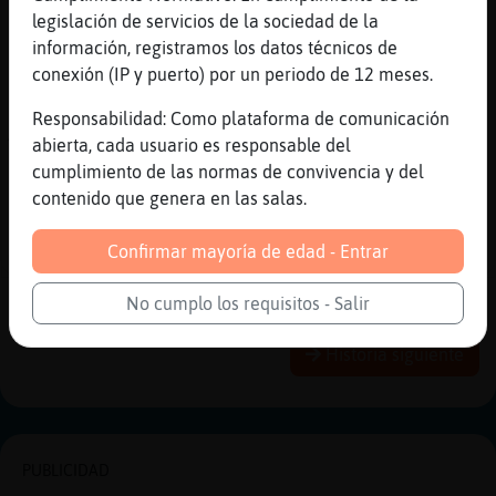
CulebraBrillante ya tmb te saltas el ban
legislación de servicios de la sociedad de la
[02:51]
Aguila_Elocuente
información, registramos los datos técnicos de
-_-
conexión (IP y puerto) por un periodo de 12 meses.
[02:51]
CulebraBrillante
Responsabilidad: Como plataforma de comunicación
Aqui�todos Cocodrilo_Insufrible
abierta, cada usuario es responsable del
[02:51]
Lince\Verde
cumplimiento de las normas de convivencia y del
ya esta le tren maye
contenido que genera en las salas.
[02:52]
Lince\Verde
Confirmar mayoría de edad - Entrar
me ire a pasear yo sole
No cumplo los requisitos - Salir
Reportar
Historia anterior
Historia siguiente
PUBLICIDAD