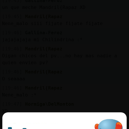
[19:45]
Gallina-Feroz
un que meche Mandril{Rapaz XD
[19:45]
Mandril{Rapaz
Nene_malo siii fijate fijate fijate
[19:46]
Gallina-Feroz
jajajajaja mi Chilindrina :*
[19:46]
Mandril{Rapaz
Oigan chicos del pv...no hay mas nadie a
quien envien pv?
[19:46]
Mandril{Rapaz
O seaaaa
[19:46]
Mandril{Rapaz
Nene_malo :*
[19:47]
Hormiga\DelMonton
XD
[19:47]
Gallina-Feroz
sera que eres la única que escribe cielo