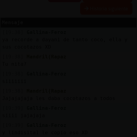
Historia siguiente
Mensaje
Reserva
[19:38]
Gallina-Feroz
alias
ya recorde a dayani de tanto coco, ella y
sus cocotazos XD
[19:38]
Mandril{Rapaz
Actuali
Tu nita?
contras
[19:38]
Gallina-Feroz
siiiiiii
[19:38]
Mandril{Rapaz
Actuali
Jajajajaja les daba cocotazos a todos
IP
[19:39]
Gallina-Feroz
virtual
siiii jajajaja
[19:39]
Gallina-Feroz
y lindisita1 le copio eso XD