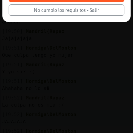
No gracias
No cumplo los requisitos - Salir
[19:50]
Hormiga\DelMonton
ahahah
[19:50]
Mandril{Rapaz
Jajajajaja
[19:51]
Hormiga\DelMonton
Que culpa tengo yo mujer
[19:51]
Mandril{Rapaz
Y yo si? :(
[19:51]
Hormiga\DelMonton
Ahahaha no lo s�!
[19:52]
Mandril{Rapaz
La culpa no es mia :(
[19:52]
Hormiga\DelMonton
JAJAJAJA
[19:52]
Hormiga\DelMonton