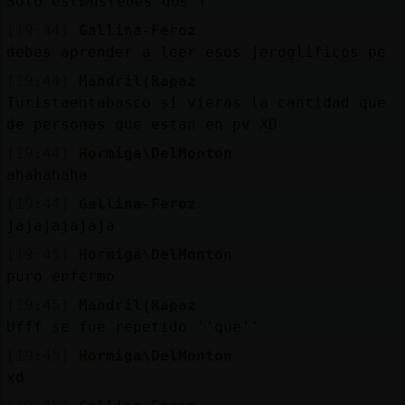
Solo estᮠustedes dos ?
[19:44]
Gallina-Feroz
debes aprender a leer esos jeroglificos pe
[19:44]
Mandril{Rapaz
Turistaentabasco si vieras la cantidad que
de personas que estan en pv XD
[19:44]
Hormiga\DelMonton
ahahahaha
[19:44]
Gallina-Feroz
jajajajajaja
[19:45]
Hormiga\DelMonton
puro enfermo
[19:45]
Mandril{Rapaz
Ufff se fue repetido ''que''
[19:45]
Hormiga\DelMonton
xd