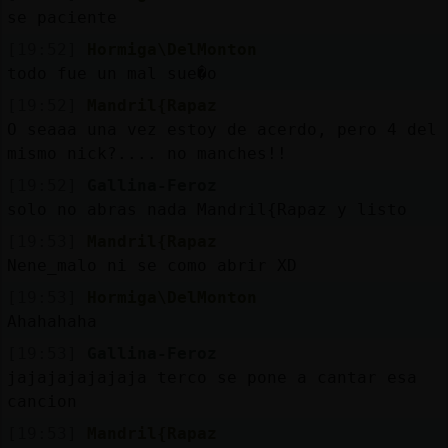
se paciente
[19:52]
Hormiga\DelMonton
todo fue un mal sue�o
[19:52]
Mandril{Rapaz
O seaaa una vez estoy de acerdo, pero 4 󠵠del
mismo nick?.... no manches!!
[19:52]
Gallina-Feroz
solo no abras nada Mandril{Rapaz y listo
[19:53]
Mandril{Rapaz
Nene_malo ni se como abrir XD
[19:53]
Hormiga\DelMonton
Ahahahaha
[19:53]
Gallina-Feroz
jajajajajajaja terco se pone a cantar esa
cancion
[19:53]
Mandril{Rapaz