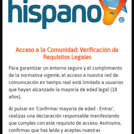
[19:47]
Hormiga\DelMonton
de echo ahahah
[19:47]
Mandril{Rapaz
Nene_malo cuando estabamos allᠥra igual
[19:48]
Mandril{Rapaz
Aqui no escribia y me llegaban
Acceso a la Comunidad: Verificación de
Requisitos Legales
[19:48]
Gallina-Feroz
te han seguido hasta acá entonces ?
Para garantizar un entorno seguro y el cumplimiento
[19:49]
Mandril{Rapaz
de la normativa vigente, el acceso a nuestra red de
De hecho aqui estan toitos en sala ----->
comunicación en tiempo real está limitado a usuarios
que hayan alcanzado la mayoría de edad legal (18
[19:49]
Gallina-Feroz
años).
te dije el aroma de tu perfume es muy
atractivo XD
Al pulsar en 'Confirmar mayoría de edad - Entrar',
[19:49]
Mandril{Rapaz
realizas una declaración responsable manifestando
Ni me he ba񡤯 :(
que cumples con este requisito de acceso. Asimismo,
confirmas que has leído y aceptas nuestras
[19:49]
Hormiga\DelMonton