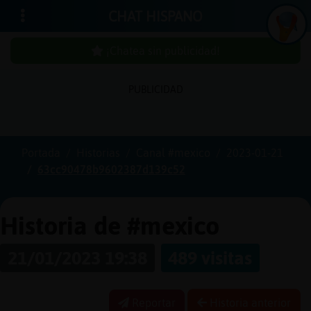
CHAT HISPANO
¡Chatea sin publicidad!
PUBLICIDAD
Iniciar
sesión
Portada
Historias
Canal #mexico
2023-01-21
63cc90478b9602387d139c52
¡Chatea
sin
publici
Historia de #mexico
21/01/2023 19:38
489 visitas
Crear
una
Reportar
Historia anterior
cuenta