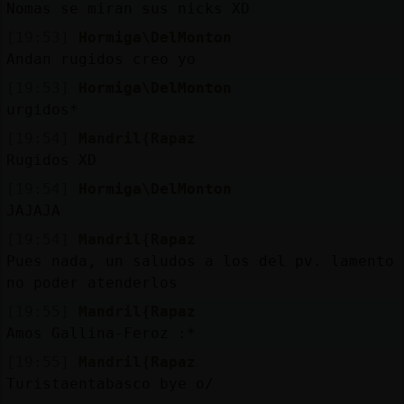
Nomas se miran sus nicks XD
[19:53]
Hormiga\DelMonton
Andan rugidos creo yo
[19:53]
Hormiga\DelMonton
urgidos*
[19:54]
Mandril{Rapaz
Rugidos XD
[19:54]
Hormiga\DelMonton
JAJAJA
[19:54]
Mandril{Rapaz
Pues nada, un saludos a los del pv. lamento
no poder atenderlos
[19:55]
Mandril{Rapaz
Amos Gallina-Feroz :*
[19:55]
Mandril{Rapaz
Turistaentabasco bye o/