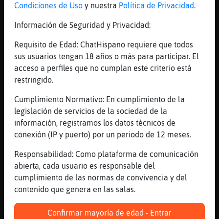
Condiciones de Uso
y nuestra
Política de Privacidad
.
Yo no veo a nadie ahaha
[19:49]
Mandril{Rapaz
Información de Seguridad y Privacidad:
Menos perfumado XD
Requisito de Edad: ChatHispano requiere que todos
[19:49]
Hormiga\DelMonton
sus usuarios tengan 18 años o más para participar. El
mas que a ustedes dos
acceso a perfiles que no cumplan este criterio está
[19:49]
Gallina-Feroz
restringido.
uyyyyy peor entonces jajajajaja
Cumplimiento Normativo: En cumplimiento de la
[19:49]
Hormiga\DelMonton
legislación de servicios de la sociedad de la
esta en su jugo la Mandril{Rapaz
información, registramos los datos técnicos de
[19:50]
Hormiga\DelMonton
conexión (IP y puerto) por un periodo de 12 meses.
xd
Responsabilidad: Como plataforma de comunicación
[19:50]
Mandril{Rapaz
abierta, cada usuario es responsable del
Turistaentabasco te paso mis priva2 ?
cumplimiento de las normas de convivencia y del
[19:50]
Gallina-Feroz
contenido que genera en las salas.
siiii dale y que responda jajajaja
Confirmar mayoría de edad - Entrar
[19:50]
Hormiga\DelMonton