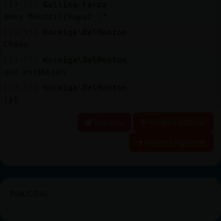
[19:55]
Gallina-Feroz
amos Mandril{Rapaz :*
[19:55]
Hormiga\DelMonton
Chaoo
[19:55]
Hormiga\DelMonton
que est鮠bien
[19:55]
Hormiga\DelMonton
(y)
Reportar
Historia anterior
Historia siguiente
PUBLICIDAD