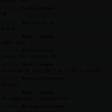
Mis ojitos
[19:41]
Mandril{Rapaz
Ӯ�
[19:42]
Gallina-Feroz
◖⁠⚆⁠ᴥ⁠⚆⁠◗
[19:42]
Mandril{Rapaz
Qu頥s eso?
[19:43]
Gallina-Feroz
tus ojitos bizcooos XD
[19:43]
Mandril{Rapaz
Jajajajajaa ayyy Gallina-Feroz te pasas
[19:43]
Hormiga\DelMonton
Ahajaja
[19:43]
Mandril{Rapaz
Yo nomas veo ''geroglificos''
[19:44]
Hormiga\DelMonton