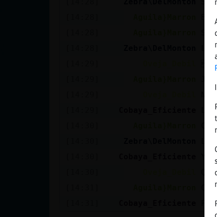
[14:28]
Zebra\DelMonton
Sol
Mis blogs
[14:28]
Aguila}Marron
Bue
[14:28]
Aguila}Marron
Si 
Mis foros
[14:28]
Zebra\DelMonton
Lle
[14:29]
Oveja_Debil
AC
[14:29]
Aguila}Marron
Jij
Registrar
[14:29]
Oveja_Debil
Nen
un canal
[14:29]
Cobaya_Eficiente
Lee
[14:30]
Aguila}Marron
Car
[14:30]
Zebra\DelMonton
Liv
Más
[14:30]
Cobaya_Eficiente
Ya 
gestiones
[14:30]
Oveja_Debil
Que
[14:31]
Aguila}Marron
Che
[14:31]
Cobaya_Eficiente
Pre