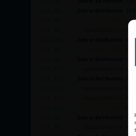
[14:26]
Zebra\DelMonton
!dj
cuenta
[14:26]
Zebra\DelMonton
[07
[14:26]
Oveja_Debil
Car
[14:26]
Aguila}Marron
Si?
Reservar
[14:26]
Zebra\DelMonton
Ano
alias
[14:26]
Oveja_Debil
Nen
[14:26]
Zebra\DelMonton
Has
Actualizar
[14:27]
Aguila}Marron
Yo 
contraseña
[14:27]
Zebra\DelMonton
A q
[14:27]
Aguila}Marron
Per
[14:27]
Aguila}Marron
930
Actualizar
[14:27]
Oveja_Debil
O0?
IP virtual
[14:28]
Zebra\DelMonton
9:3
[14:28]
Aguila}Marron
Ya 