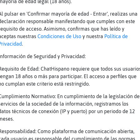
o de los calzones
mayoría de edad legal (18 años).
no pero te dije q durmi un poco en el dia
Al pulsar en 'Confirmar mayoría de edad - Entrar', realizas una
xq estoy con mi periodo :(
declaración responsable manifestando que cumples con este
requisito de acceso. Asimismo, confirmas que has leído y
gó tu marido
aceptas nuestras
Condiciones de Uso
y nuestra
Política de
TION lo que uno se entera leyendo
Privacidad
.
ijijijiji perdon
Información de Seguridad y Privacidad:
e_malo dile a la dormilona despierte
Requisito de Edad: ChatHispano requiere que todos sus usuario
 atenta y sabrás más xd
tengan 18 años o más para participar. El acceso a perfiles que
a_sangrienta hola
no cumplan este criterio está restringido.
erpool Chelsea
Cumplimiento Normativo: En cumplimiento de la legislación de
está despierta krysta
servicios de la sociedad de la información, registramos los
 venga
datos técnicos de conexión (IP y puerto) por un periodo de 12
meses.
alsea
parando el desayuno no la interrumpo xd
Responsabilidad: Como plataforma de comunicación abierta,
cada usuario es responsable del cumplimiento de las normas