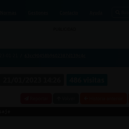
Bus
Normas
Gestiones
Contacto
Ayuda
PUBLICIDAD
23-01-21
63cc90458b9602387d139c4c
21/01/2023 14:26
486 visitas
Reportar
Volver
Historia anterior
saje