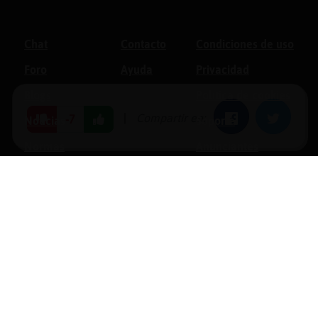
Chat
Contacto
Condiciones de uso
Foro
Ayuda
Privacidad
Blogs
Política de cookies
|
Compartir en:
Facebook
Twitter
-7
Noticias
Soporte
Normas
Anunciantes
Estadísticas
Historias
Tu foro gratis