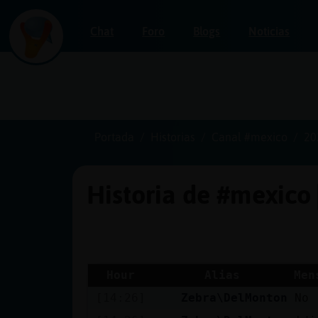
Chat
Foro
Blogs
Noticias
Iniciar
sesión
Portada
Historias
Canal #mexico
20
Historia de #mexico
¡Chatea
sin
publicidad!
Hour
Alias
Men
[14:26]
Zebra\DelMonton
No
Crear
una