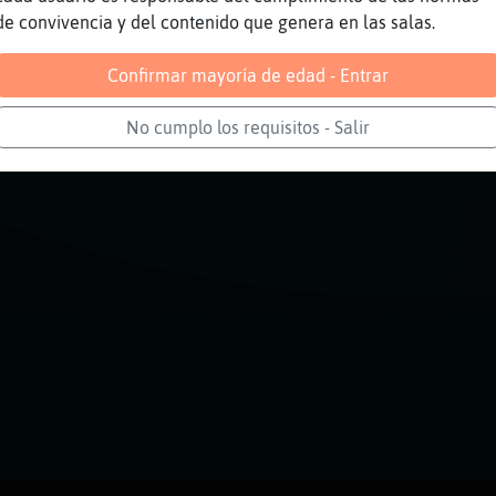
Reportar
Volver
Historia anterior
de convivencia y del contenido que genera en las salas.
Confirmar mayoría de edad - Entrar
No cumplo los requisitos - Salir