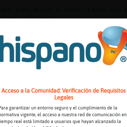
:26] -Radio_Mexico- Lo Siento la Radio Esta A
boncito vas emitir?
che emiti
e_malo no pagaste Para o�la radio
ta las 4
me dorm�emprano :(
ué hora?
o adivina ya estoy muuuuuchisimo mejor
Acceso a la Comunidad: Verificación de Requisitos
Legales
 Que t󸩣o como le Reclama xd
Para garantizar un entorno seguro y el cumplimiento de la
0 es tarde
normativa vigente, el acceso a nuestra red de comunicación en
no parezco abuela
tiempo real está limitado a usuarios que hayan alcanzado la