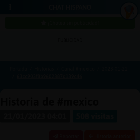
CHAT HISPANO
¡Chatea sin publicidad!
PUBLICIDAD
Iniciar
sesión
Portada
Historias
Canal #mexico
2023-01-21
63cc903f8b9602387d139c46
¡Chatea
sin
publici
Historia de #mexico
21/01/2023 04:01
508 visitas
Crear
una
Reportar
Historia anterior
cuenta