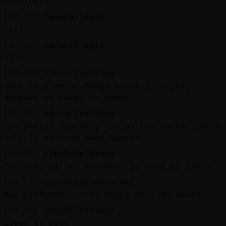
Heartburn
[04:12]
Caracol\Agil
(((
[04:12]
Caracol\Agil
)))
[04:12]
Lince-ConPrisa
solo es plantas mango arroz y frijol,
despues se puede lo demas.
[04:13]
Lince-ConPrisa
los perros ladran y los gallos cantan, pero
solo la gallina pone huevos.
[04:13]
Libelula{Breve
Por eso, el Sr. Alcides. Se pasó de lanza.
[04:14]
Culebra{ConTimidez
Que profundo... Los pavos hace guruguru
[04:14]
Buho}Eficiente
Llego el pavo