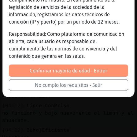
[04:10]
Caracol\Agil
legislación de servicios de la sociedad de la
Jajaja
información, registramos los datos técnicos de
conexión (IP y puerto) por un periodo de 12 meses.
[04:10]
Lince-ConPrisa
todo se hace en manual y a la primera de
Responsabilidad: Como plataforma de comunicación
cambio se hace en fabricas o motores de
abierta, cada usuario es responsable del
molde que estan hechos segun tus manos.
cumplimiento de las normas de convivencia y del
[04:10]
Buho}Eficiente
contenido que genera en las salas.
Weey
Confirmar mayoría de edad - Entrar
[04:11]
Buho}Eficiente
Y luego me dio una maldita acidez
No cumplo los requisitos - Salir
[04:11]
Libelula{Breve
¿Alcides te dio?
[04:12]
Lince-ConPrisa
no funciono y bajo nuevamente el limon y el
ahuacate.
[04:12]
Buho}Eficiente