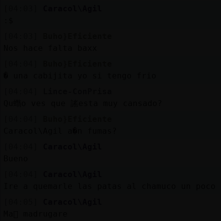
Mis
[04:03]
Caracol\Agil
blogs
:$
[04:03]
Buho}Eficiente
Nos hace falta baxx
Mis
[04:04]
Buho}Eficiente
foros
� una cabijita yo si tengo frio
[04:04]
Lince-ConPrisa
Qu蠮o ves que 謠esta muy cansado?
Registr
[04:04]
Buho}Eficiente
un
Caracol\Agil a�n fumas?
canal
[04:04]
Caracol\Agil
Bueno
[04:04]
Caracol\Agil
Ire a quemarle las patas al chamuco un poco
Más
gestion
[04:05]
Caracol\Agil
Ma񡮡 madrugare