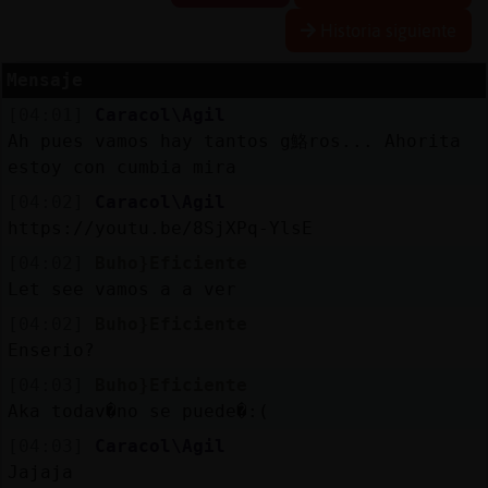
Historia siguiente
Mensaje
Reserva
[04:01]
Caracol\Agil
alias
Ah pues vamos hay tantos g鮥ros... Ahorita
estoy con cumbia mira
[04:02]
Caracol\Agil
Actuali
https://youtu.be/8SjXPq-YlsE
contras
[04:02]
Buho}Eficiente
Let see vamos a a ver
[04:02]
Buho}Eficiente
Actuali
Enserio?
IP
[04:03]
Buho}Eficiente
virtual
Aka todav�no se puede�:(
[04:03]
Caracol\Agil
Jajaja