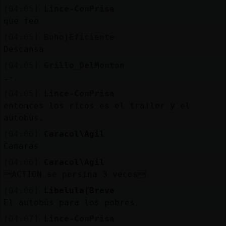
[04:05]
Lince-ConPrisa
que feo
[04:05]
Buho}Eficiente
Descansa
[04:05]
Grillo_DelMonton
.-.
[04:05]
Lince-ConPrisa
entonces los ricos es el trailer y el
autobus.
[04:06]
Caracol\Agil
Camaras
[04:06]
Caracol\Agil
ACTION se persina 3 veces
[04:06]
Libelula{Breve
El autobús para los pobres.
[04:07]
Lince-ConPrisa