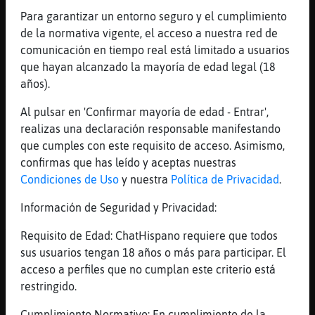
pagar mೠsuben de precio algunas cosas.
Para garantizar un entorno seguro y el cumplimiento
pero se dice. que no suba de precio lo
de la normativa vigente, el acceso a nuestra red de
indispensable para que no se quede sin
comunicación en tiempo real está limitado a usuarios
dinero el que no trabaja.
que hayan alcanzado la mayoría de edad legal (18
[04:08]
Buho}Eficiente
años).
Y ya va a ser tiempo de impuestos :(
Al pulsar en 'Confirmar mayoría de edad - Entrar',
[04:09]
Lince-ConPrisa
realizas una declaración responsable manifestando
la idea era pagar mೠatraves de
que cumples con este requisito de acceso. Asimismo,
sindicatos.
confirmas que has leído y aceptas nuestras
[04:09]
Lince-ConPrisa
Condiciones de Uso
y nuestra
Política de Privacidad
.
y no subir nada.
Información de Seguridad y Privacidad:
[04:09]
Caracol\Agil
Ah pero el sue񯠳e volvi󠰥sadilla xD
Requisito de Edad: ChatHispano requiere que todos
[04:09]
Buho}Eficiente
sus usuarios tengan 18 años o más para participar. El
Fue horrible fue horrible
acceso a perfiles que no cumplan este criterio está
restringido.
[04:10]
Jirafa_Interesante
El huevo shupas
Cumplimiento Normativo: En cumplimiento de la