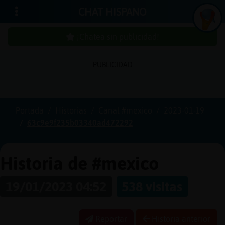
CHAT HISPANO
¡Chatea sin publicidad!
PUBLICIDAD
Iniciar
sesión
Portada
Historias
Canal #mexico
2023-01-19
63c9e9f235b03340ad472292
¡Chatea
sin
publici
Historia de #mexico
19/01/2023 04:52
538 visitas
Crear
una
Reportar
Historia anterior
cuenta