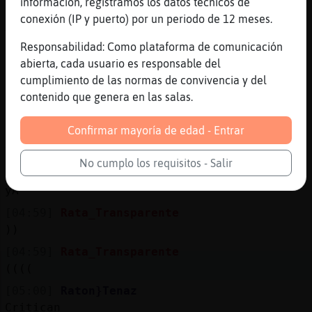
información, registramos los datos técnicos de
[04:59]
Libelula-Marron
conexión (IP y puerto) por un periodo de 12 meses.
Tas atrasada
Responsabilidad: Como plataforma de comunicación
[04:59]
Rata_Transparente
abierta, cada usuario es responsable del
hMMM
cumplimiento de las normas de convivencia y del
[04:59]
Rata_Transparente
contenido que genera en las salas.
))))
Confirmar mayoría de edad - Entrar
[04:59]
Libelula-Marron
Ya terminó
No cumplo los requisitos - Salir
[04:59]
Rata_Transparente
yA
[04:59]
Rata_Transparente
))
[04:59]
Rata_Transparente
((((
[05:00]
Raton}Tenaz
Critican