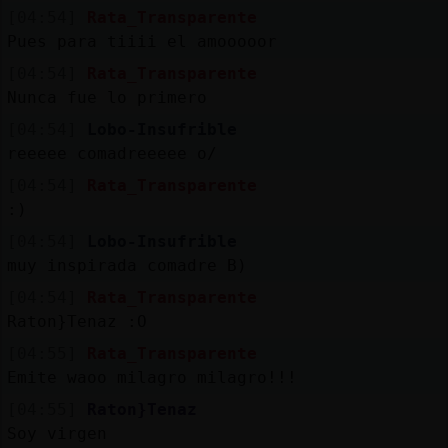
Mis
[04:54]
Rata_Transparente
blogs
Pues para tiiii el amooooor
[04:54]
Rata_Transparente
Nunca fue lo primero
Mis
[04:54]
Lobo-Insufrible
foros
reeeee comadreeeee o/
[04:54]
Rata_Transparente
:)
Registr
[04:54]
Lobo-Insufrible
un
muy inspirada comadre B)
canal
[04:54]
Rata_Transparente
Raton}Tenaz :O
[04:55]
Rata_Transparente
Emite waoo milagro milagro!!!
Más
gestion
[04:55]
Raton}Tenaz
Soy virgen