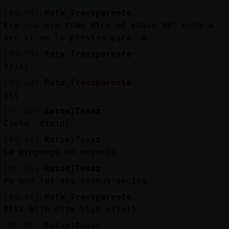
[05:00]
Rata_Transparente
Eso eso eso como dice el chavo del ocho a
ver si me lo prestas para :O
[05:00]
Rata_Transparente
)))))
[05:00]
Rata_Transparente
(((
[05:01]
Raton}Tenaz
Cielo_ dibidi
[05:01]
Raton}Tenaz
Le propongo un negocio
[05:01]
Raton}Tenaz
Pa que los dos seamos socios
[05:01]
Rata_Transparente
Blim blim blim blim ))))))
[05:01]
Raton}Tenaz