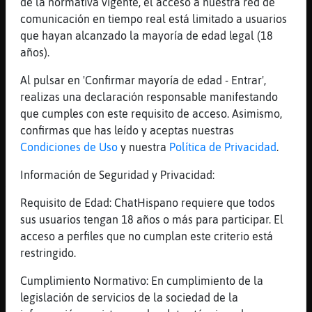
de la normativa vigente, el acceso a nuestra red de
[04:58]
Rata_Transparente
comunicación en tiempo real está limitado a usuarios
Uys sorry Rata-Pedante
que hayan alcanzado la mayoría de edad legal (18
años).
[04:58]
Rata_Transparente
No?
Al pulsar en 'Confirmar mayoría de edad - Entrar',
[04:58]
Libelula-Marron
realizas una declaración responsable manifestando
Nel
que cumples con este requisito de acceso. Asimismo,
confirmas que has leído y aceptas nuestras
[04:58]
Rata_Transparente
Condiciones de Uso
y nuestra
Política de Privacidad
.
Shiale tonces cual es XD
[04:58]
Raton}Tenaz
Información de Seguridad y Privacidad:
Y la luna fue testigo
Requisito de Edad: ChatHispano requiere que todos
[04:58]
Raton}Tenaz
sus usuarios tengan 18 años o más para participar. El
Del calor
acceso a perfiles que no cumplan este criterio está
[04:59]
Raton}Tenaz
restringido.
De nuestros cuerpo encontrado
Cumplimiento Normativo: En cumplimiento de la
[04:59]
Raton}Tenaz
legislación de servicios de la sociedad de la
Luny tund