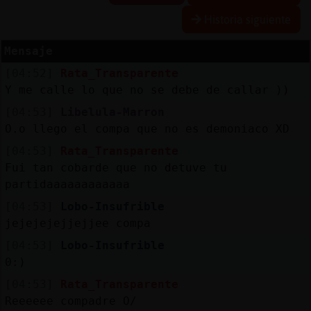
Historia siguiente
Mensaje
Reserva
[04:52]
Rata_Transparente
alias
Y me calle lo que no se debe de callar ))
[04:53]
Libelula-Marron
O.o llego el compa que no es demoniaco XD
Actuali
[04:53]
Rata_Transparente
contras
Fui tan cobarde que no detuve tu
partidaaaaaaaaaaaa
[04:53]
Lobo-Insufrible
Actuali
jejejejejjejjee compa
IP
[04:53]
Lobo-Insufrible
virtual
0:)
[04:53]
Rata_Transparente
Reeeeee compadre O/