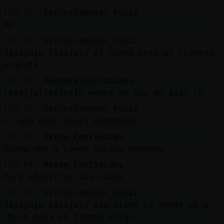
[03:02]
EstrellaDeMar_Feliz
XD
[03:02]
EstrellaDeMar_Feliz
Jajajaja jajajaja el compa está en llamada
urgente
[03:03]
Pantera\ConTimidez
jejejjejjejjejje weeee no soy de dios :P
[03:03]
EstrellaDeMar_Feliz
El que usas ahora Annemarie ?
[03:03]
Raton_ConTimidez
Bueno voy a poner música norteña
[03:04]
Raton_ConTimidez
Para adiestrar sus oídos
[03:04]
EstrellaDeMar_Feliz
Jajajaja jajajaja ese mismo le mando pv a
chica mala ya tiempo atrás