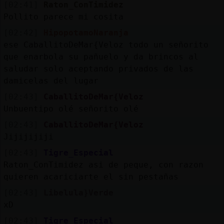
[02:41]
Raton_ConTimidez
Pollito parece mi cosita
[02:42]
HipopotamoNaranja
ese CaballitoDeMar{Veloz todo un señorito
que enarbola su pañuelo y da brincos al
saludar solo aceptando privados de las
damicelas del lugar
[02:43]
CaballitoDeMar{Veloz
Unbuentipo olé señorito olé
[02:43]
CaballitoDeMar{Veloz
Jijijijiji
[02:43]
Tigre_Especial
Raton_ConTimidez asi de peque, con razon
quieren acariciarte el sin pestañas
[02:43]
Libelula}Verde
xD
[02:43]
Tigre_Especial