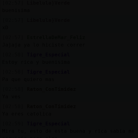
[02:57]
Libelula}Verde
buenisima
[02:57]
Libelula}Verde
xD
[02:57]
EstrellaDeMar_Feliz
Jajaja ya lo hiciste correr
[02:58]
Tigre_Especial
Estoy rica y buenisima
[02:58]
Tigre_Especial
Pa que quiero mas
[02:58]
Raton_ConTimidez
Ya ves
[02:58]
Raton_ConTimidez
Ya eres catolica
[02:59]
Tigre_Especial
Mira tu, esto de esta buena y rica sabia me