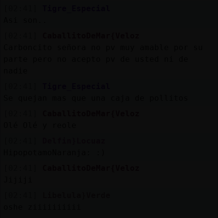
Mis
[02:41]
Tigre_Especial
blogs
Asi son..
[02:41]
CaballitoDeMar{Veloz
Carboncito señora no pv muy amable por su
parte pero no acepto pv de usted ni de
Mis
nadie
foros
[02:41]
Tigre_Especial
Se quejan mas que una caja de pollitos
[02:41]
CaballitoDeMar{Veloz
Registr
Olé Olé y reole
un
canal
[02:41]
Delfin}Locuaz
HipopotamoNaranja: :)
[02:41]
CaballitoDeMar{Veloz
Jijiji
Más
[02:41]
Libelula}Verde
gestion
oshe ziiiiiiiiii