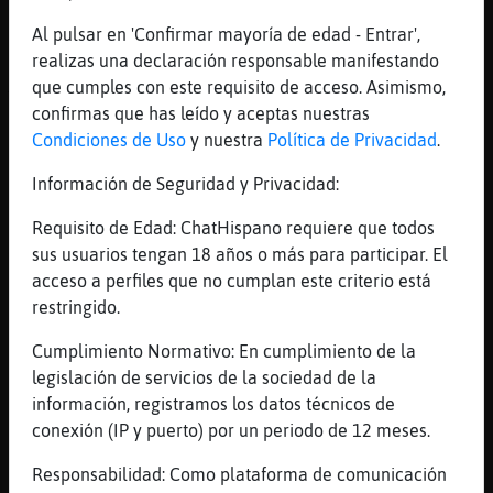
[02:51]
Raton_ConTimidez
Al pulsar en 'Confirmar mayoría de edad - Entrar',
Debe ser que soy mexicano
realizas una declaración responsable manifestando
[02:51]
Raton_ConTimidez
que cumples con este requisito de acceso. Asimismo,
Y hablo de un topic en tendencia
confirmas que has leído y aceptas nuestras
[02:51]
Tigre_Especial
Condiciones de Uso
y nuestra
Política de Privacidad
.
Raton_ConTimidez en serio? Neta, me lo
Información de Seguridad y Privacidad:
juras?
[02:51]
Tigre_Especial
Requisito de Edad: ChatHispano requiere que todos
xD
sus usuarios tengan 18 años o más para participar. El
acceso a perfiles que no cumplan este criterio está
[02:51]
Libelula}Verde
restringido.
jaaaaaaaaaaaaaa
[02:51]
Raton_ConTimidez
Cumplimiento Normativo: En cumplimiento de la
No
legislación de servicios de la sociedad de la
información, registramos los datos técnicos de
[02:51]
Raton_ConTimidez
conexión (IP y puerto) por un periodo de 12 meses.
No puedo jurar
[02:51]
Raton_ConTimidez
Responsabilidad: Como plataforma de comunicación