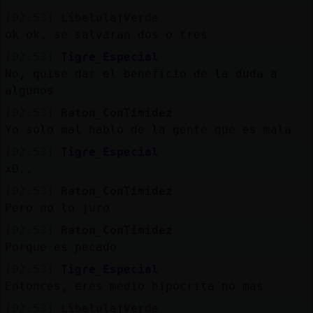
[02:53]
Libelula}Verde
ok ok. se salvaran dos o tres
[02:53]
Tigre_Especial
No, quise dar el beneficio de la duda a
algunos
[02:53]
Raton_ConTimidez
Yo solo mal hablo de la gente que es mala
[02:53]
Tigre_Especial
xD..
[02:53]
Raton_ConTimidez
Pero no lo juro
[02:53]
Raton_ConTimidez
Porque es pecado
[02:53]
Tigre_Especial
Entonces, eres medio hipocrita no mas
[02:53]
Libelula}Verde