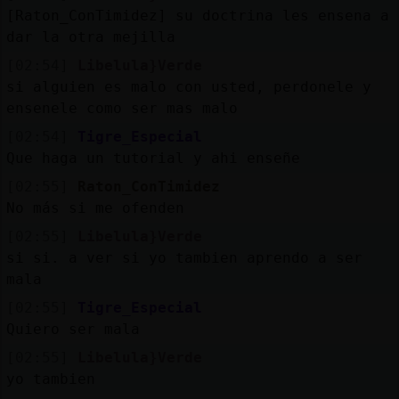
[Raton_ConTimidez] su doctrina les ensena a
dar la otra mejilla
[02:54]
Libelula}Verde
si alguien es malo con usted, perdonele y
ensenele como ser mas malo
[02:54]
Tigre_Especial
Que haga un tutorial y ahi enseñe
[02:55]
Raton_ConTimidez
No más si me ofenden
[02:55]
Libelula}Verde
si si. a ver si yo tambien aprendo a ser
mala
[02:55]
Tigre_Especial
Quiero ser mala
[02:55]
Libelula}Verde
yo tambien