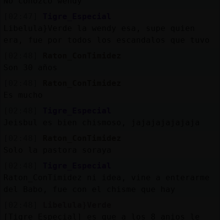
No conozco wendy
[02:47]
Tigre_Especial
Libelula}Verde la wendy esa, supe quien
era, fue por todos los escandalos que tuvo
[02:48]
Raton_ConTimidez
Son 30 años
[02:48]
Raton_ConTimidez
Es mucho
[02:48]
Tigre_Especial
Jeisbul es bien chismoso, jajajajajajaja
[02:48]
Raton_ConTimidez
Solo la pastora soraya
[02:48]
Tigre_Especial
Raton_ConTimidez ni idea, vine a enterarme
del Babo, fue con el chisme que hay
[02:48]
Libelula}Verde
[Tigre_Especial] es que a los 8 anios le