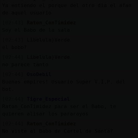
Ya entiendo el porque del otro dia el afan
de aquel usuario
[02:43]
Raton_ConTimidez
Soy el Babo de la sala
[02:43]
Libelula}Verde
el bobo?
[02:44]
Libelula}Verde
no parece tanto
[02:44]
OsoDebil
Buenas empires! Usuario Super V.I.P. del
bot.
[02:44]
Tigre_Especial
Raton_ConTimidez para ser el Babo, te
quieren alisar los pararayos
[02:44]
Raton_ConTimidez
No viste al Babo de Cartel de Santa?