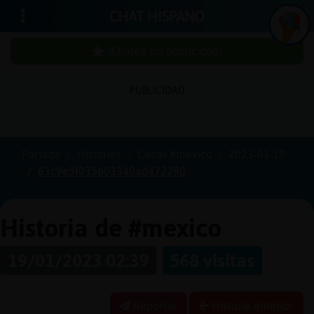
CHAT HISPANO
¡Chatea sin publicidad!
PUBLICIDAD
Iniciar
sesión
Portada
Historias
Canal #mexico
2023-01-19
63c9e9f035b03340ad472290
¡Chatea
sin
publici
Historia de #mexico
19/01/2023 02:39
568 visitas
Crear
una
Reportar
Historia anterior
cuenta