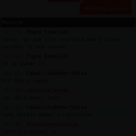
Historia siguiente
Mensaje
Reserva
[02:39]
Tigre_Especial
alias
Caray, yo que dije entraria mas y zasss,
sucedes lo que sucede
[02:40]
Tigre_Especial
Actuali
Ya se puede ir
contras
[02:40]
CaballitoDeMar{Veloz
Olé Olé y reole
[02:40]
Libelula}Verde
Actuali
tan delicados, joer
IP
[02:40]
CaballitoDeMar{Veloz
virtual
Como estáis damas y caballeros
[02:40]
HipopotamoNaranja
[Delfin}Locuaz] =)