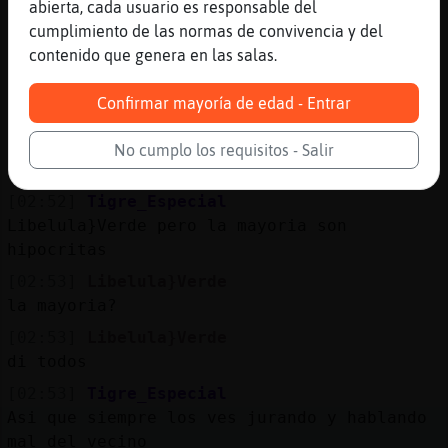
Soy católico
abierta, cada usuario es responsable del
cumplimiento de las normas de convivencia y del
[02:52]
Tigre_Especial
contenido que genera en las salas.
Uds pueden jurar
[02:52]
Tigre_Especial
Confirmar mayoría de edad - Entrar
Los he visto
[02:52]
Libelula}Verde
No cumplo los requisitos - Salir
pueden, no deben
[02:52]
Tigre_Especial
Libelula}Verde pero la mayoria son
hipocritas
[02:53]
Libelula}Verde
la mayoria?
[02:53]
Libelula}Verde
di todos
[02:53]
Tigre_Especial
Asi que siempre los ves jurando y hablando
mal del vecino