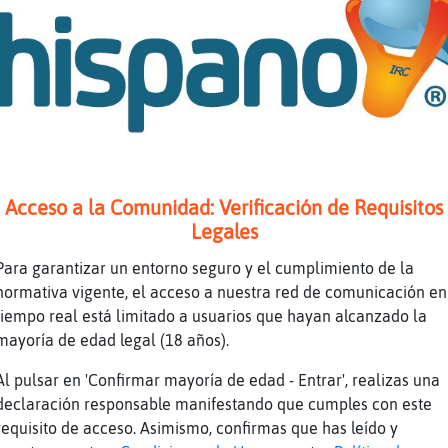
ho XD
nque lo niegues eres mio marciano azul
turu
Acceso a la Comunidad: Verificación de Requisitos
AAA miooo
Legales
ue quieras negarlo eres miaaaaa
Para garantizar un entorno seguro y el cumplimiento de la
normativa vigente, el acceso a nuestra red de comunicación en
tiempo real está limitado a usuarios que hayan alcanzado la
aa la la la la oa
mayoría de edad legal (18 años).
Al pulsar en 'Confirmar mayoría de edad - Entrar', realizas una
declaración responsable manifestando que cumples con este
la la la
requisito de acceso. Asimismo, confirmas que has leído y