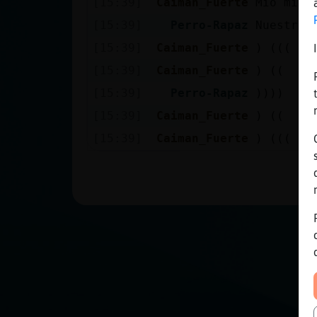
[15:39]
Caiman_Fuerte
Mio mio 
Mis blogs
[15:39]
Perro-Rapaz
Nuestros
[15:39]
Caiman_Fuerte
) (((
Mis foros
[15:39]
Caiman_Fuerte
) ((
[15:39]
Perro-Rapaz
))))
[15:39]
Caiman_Fuerte
) ((
Registrar
[15:39]
Caiman_Fuerte
) (((
un canal
Más
gestiones