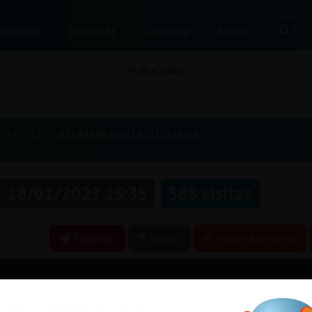
Bus
Normas
Gestiones
Contacto
Ayuda
PUBLICIDAD
23-01-18
63c89898a8df1d73f73ebfc8
18/01/2023 15:35
588 visitas
Reportar
Volver
Historia anterior
paz ya xd