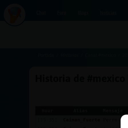
Chat
Foro
Blogs
Noticias
Iniciar
sesión
Portada
Historias
Canal #mexico
20
Historia de #mexico
¡Chatea
sin
publicidad!
Hour
Alias
Mensaje
[15:35]
Caiman_Fuerte
Perro-Ra
Crear
una