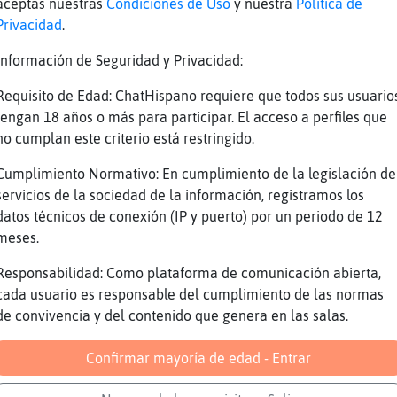
marciano azul) (((
aceptas nuestras
Condiciones de Uso
y nuestra
Política de
Privacidad
.
 momentos entre sabanas de amor no serán fáci
Información de Seguridad y Privacidad:
Requisito de Edad: ChatHispano requiere que todos sus usuario
tengan 18 años o más para participar. El acceso a perfiles que
no cumplan este criterio está restringido.
Cumplimiento Normativo: En cumplimiento de la legislación de
servicios de la sociedad de la información, registramos los
Reportar
Volver
Historia anterior
datos técnicos de conexión (IP y puerto) por un periodo de 12
meses.
Responsabilidad: Como plataforma de comunicación abierta,
cada usuario es responsable del cumplimiento de las normas
de convivencia y del contenido que genera en las salas.
Confirmar mayoría de edad - Entrar